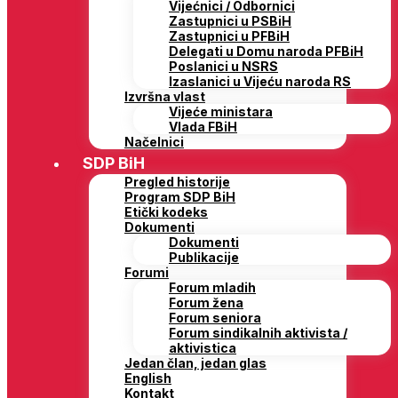
Vijećnici / Odbornici
Zastupnici u PSBiH
Zastupnici u PFBiH
Delegati u Domu naroda PFBiH
Poslanici u NSRS
Izaslanici u Vijeću naroda RS
Izvršna vlast
Vijeće ministara
Vlada FBiH
Načelnici
SDP BiH
Pregled historije
Program SDP BiH
Etički kodeks
Dokumenti
Dokumenti
Publikacije
Forumi
Forum mladih
Forum žena
Forum seniora
Forum sindikalnih aktivista /
aktivistica
Jedan član, jedan glas
English
Kontakt