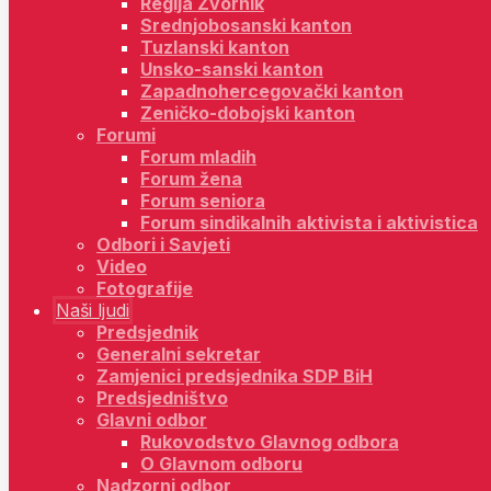
Regija Zvornik
Srednjobosanski kanton
Tuzlanski kanton
Unsko-sanski kanton
Zapadnohercegovački kanton
Zeničko-dobojski kanton
Forumi
Forum mladih
Forum žena
Forum seniora
Forum sindikalnih aktivista i aktivistica
Odbori i Savjeti
Video
Fotografije
Naši ljudi
Predsjednik
Generalni sekretar
Zamjenici predsjednika SDP BiH
Predsjedništvo
Glavni odbor
Rukovodstvo Glavnog odbora
O Glavnom odboru
Nadzorni odbor