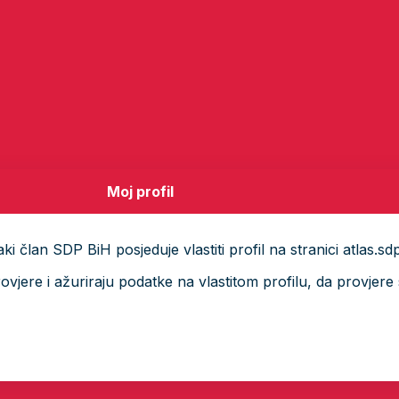
Moj profil
i član SDP BiH posjeduje vlastiti profil na stranici atlas.sd
ere i ažuriraju podatke na vlastitom profilu, da provjere s