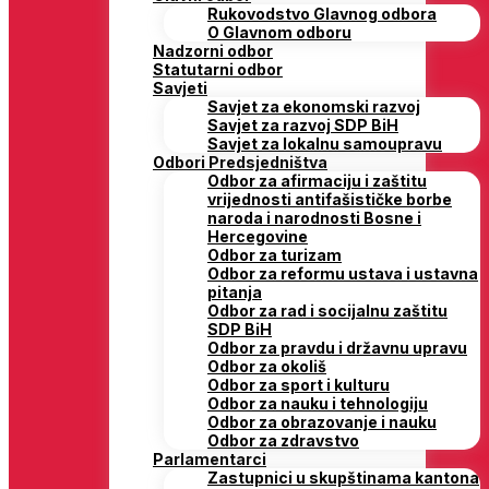
Rukovodstvo Glavnog odbora
O Glavnom odboru
Nadzorni odbor
Statutarni odbor
Savjeti
Savjet za ekonomski razvoj
Savjet za razvoj SDP BiH
Savjet za lokalnu samoupravu
Odbori Predsjedništva
Odbor za afirmaciju i zaštitu
vrijednosti antifašističke borbe
naroda i narodnosti Bosne i
Hercegovine
Odbor za turizam
Odbor za reformu ustava i ustavna
pitanja
Odbor za rad i socijalnu zaštitu
SDP BiH
Odbor za pravdu i državnu upravu
Odbor za okoliš
Odbor za sport i kulturu
Odbor za nauku i tehnologiju
Odbor za obrazovanje i nauku
Odbor za zdravstvo
Parlamentarci
Zastupnici u skupštinama kantona