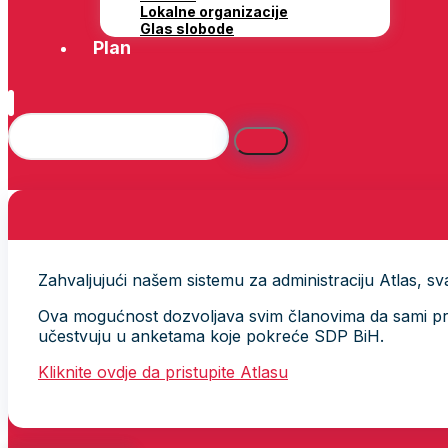
Lokalne organizacije
Glas slobode
Plan
Zahvaljujući našem sistemu za administraciju Atlas, svak
Ova mogućnost dozvoljava svim članovima da sami provj
učestvuju u anketama koje pokreće SDP BiH.
Kliknite ovdje da pristupite Atlasu