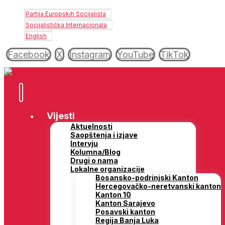
Partija Europskih Socijalista
Socijalistička Internacionala
English
Facebook
X
Instagram
YouTube
TikTok
Vijesti
Aktuelnosti
Saopštenja i izjave
Intervju
Kolumna/Blog
Drugi o nama
Lokalne organizacije
Bosansko-podrinjski Kanton
Hercegovačko-neretvanski kanton
Kanton 10
Kanton Sarajevo
Posavski kanton
Regija Banja Luka