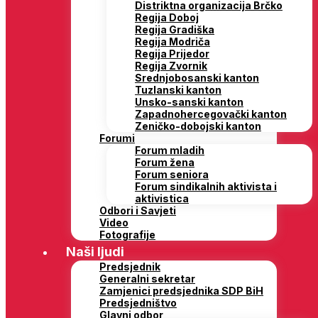
Distriktna organizacija Brčko
Regija Doboj
Regija Gradiška
Regija Modriča
Regija Prijedor
Regija Zvornik
Srednjobosanski kanton
Tuzlanski kanton
Unsko-sanski kanton
Zapadnohercegovački kanton
Zeničko-dobojski kanton
Forumi
Forum mladih
Forum žena
Forum seniora
Forum sindikalnih aktivista i
aktivistica
Odbori i Savjeti
Video
Fotografije
Naši ljudi
Predsjednik
Generalni sekretar
Zamjenici predsjednika SDP BiH
Predsjedništvo
Glavni odbor