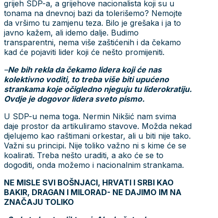
grijeh SDP-a, a grijehove nacionalista koji su u
tonama na dnevnoj bazi da tolerišemo? Nemojte
da vršimo tu zamjenu teza. Bilo je grešaka i ja to
javno kažem, ali idemo dalje. Budimo
transparentni, nema više zaštićenih i da čekamo
kad će pojaviti lider koji će nešto promijeniti.
–
Ne bih rekla da čekamo lidera koji će nas
kolektivno voditi, to treba više biti upućeno
strankama koje očigledno njeguju tu liderokratiju.
Ovdje je dogovor lidera sveto pismo.
U SDP-u nema toga. Nermin Nikšić nam svima
daje prostor da artikuliramo stavove. Možda nekad
djelujemo kao raštimani orkestar, ali u biti nije tako.
Važni su principi. Nije toliko važno ni s kime će se
koalirati. Treba nešto uraditi, a ako će se to
dogoditi, onda možemo i nacionalnim strankama.
NE MISLE SVI BOŠNJACI, HRVATI I SRBI KAO
BAKIR, DRAGAN I MILORAD- NE DAJIMO IM NA
ZNAČAJU TOLIKO