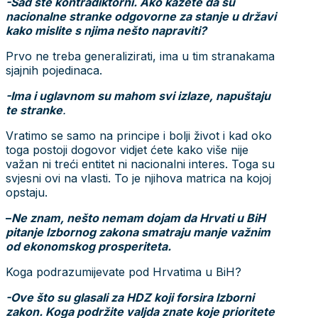
-Sad ste kontradiktorni. Ako kažete da su
nacionalne stranke odgovorne za stanje u državi
kako mislite s njima nešto napraviti?
Prvo ne treba generalizirati, ima u tim stranakama
sjajnih pojedinaca.
-Ima i uglavnom su mahom svi izlaze, napuštaju
te stranke
.
Vratimo se samo na principe i bolji život i kad oko
toga postoji dogovor vidjet ćete kako više nije
važan ni treći entitet ni nacionalni interes. Toga su
svjesni ovi na vlasti. To je njihova matrica na kojoj
opstaju.
–
Ne znam, nešto nemam dojam da Hrvati u BiH
pitanje Izbornog zakona smatraju manje važnim
od ekonomskog prosperiteta.
Koga podrazumijevate pod Hrvatima u BiH?
-Ove što su glasali za HDZ koji forsira Izborni
zakon. Koga podržite valjda znate koje prioritete