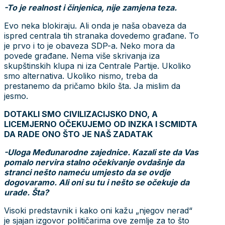
-To je realnost i činjenica, nije zamjena teza.
Evo neka blokiraju. Ali onda je naša obaveza da
ispred centrala tih stranaka dovedemo građane. To
je prvo i to je obaveza SDP-a. Neko mora da
povede građane. Nema više skrivanja iza
skupštinskih klupa ni iza Centrale Partije. Ukoliko
smo alternativa. Ukoliko nismo, treba da
prestanemo da pričamo bkilo šta. Ja mislim da
jesmo.
DOTAKLI SMO CIVILIZACIJSKO DNO, A
LICEMJERNO OČEKUJEMO OD INZKA I SCMIDTA
DA RADE ONO ŠTO JE NAŠ ZADATAK
-Uloga Međunarodne zajednice. Kazali ste da Vas
pomalo nervira stalno očekivanje ovdašnje da
stranci nešto nameću umjesto da se ovdje
dogovaramo. Ali oni su tu i nešto se očekuje da
urade. Šta?
Visoki predstavnik i kako oni kažu „njegov nerad“
je sjajan izgovor političarima ove zemlje za to što