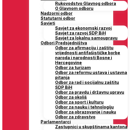
Rukovodstvo Glavnog odbora
O Glavnom odboru
Nadzorni odbor
Statutarni odbor
Savjeti
Savjet za ekonomski razvoj
Savjet za razvoj SDP BiH
Savjet za lokalnu samoupravu
Odbori Predsjedništva
Odbor za afirmaciju i zaštitu
vrijednosti antifašističke borbe
naroda i narodnosti Bosne i
Hercegovine
Odbor za turizam
Odbor za reformu ustava i ustavna
pitanja
Odbor za rad i socijalnu zaštitu
SDP BiH
Odbor za pravdu i državnu upravu
Odbor za okoliš
Odbor za sport i kulturu
Odbor za nauku i tehnologiju
Odbor za obrazovanje i nauku
Odbor za zdravstvo
Parlamentarci
Zastupnici u skupštinama kantona