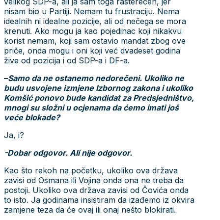
velikog SDP-a, ali ja sam toga rasterećen, jer
nisam bio u Partiji. Nemam tu frustraciju. Nema
idealnih ni idealne pozicije, ali od nečega se mora
krenuti. Ako mogu ja kao pojedinac koji nikakvu
korist nemam, koji sam ostavio mandat zbog ove
priče, onda mogu i oni koji već dvadeset godina
žive od pozicija i od SDP-a i DF-a.
–
Samo da ne ostanemo nedorečeni. Ukoliko ne
budu usvojene izmjene Izbornog zakona i ukoliko
Komšić ponovo bude kandidat za Predsjedništvo,
mnogi su složni u ocjenama da ćemo imati još
veće blokade?
Ja, i?
-Dobar odgovor. Ali nije odgovor.
Kao što rekoh na početku, ukoliko ova država
zavisi od Osmana ili Vojina onda ona ne treba da
postoji. Ukoliko ova država zavisi od Čovića onda
to isto. Ja godinama insistiram da izađemo iz okvira
zamjene teza da će ovaj ili onaj nešto blokirati.