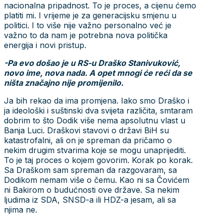
nacionalna pripadnost. To je proces, a cijenu ćemo
platiti mi. I vrijeme je za generacijsku smjenu u
politici. I to više nije važno personalno već je
važno to da nam je potrebna nova politička
energija i novi pristup.
-Pa evo došao je u RS-u Draško Stanivuković,
novo ime, nova nada. A opet mnogi će reći da se
ništa značajno nije promijenilo.
Ja bih rekao da ima promjena. Iako smo Draško i
ja ideološki i suštinski dva svijeta različita, smtaram
dobrim to što Dodik više nema apsolutnu vlast u
Banja Luci. Draškovi stavovi o državi BiH su
katastrofalni, ali on je spreman da pričamo o
nekim drugim stvarima koje se mogu unaprijediti.
To je taj proces o kojem govorim. Korak po korak.
Sa Draškom sam spreman da razgovaram, sa
Dodikom nemam više o čemu. Kao ni sa Čovićem
ni Bakirom o budućnosti ove države. Sa nekim
ljudima iz SDA, SNSD-a ili HDZ-a jesam, ali sa
njima ne.