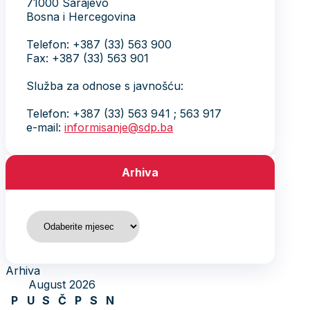
71000 Sarajevo
Bosna i Hercegovina
Telefon: +387 (33) 563 900
Fax: +387 (33) 563 901
Služba za odnose s javnošću:
Telefon: +387 (33) 563 941 ; 563 917
e-mail:
informisanje@sdp.ba
Arhiva
Arhiva
Arhiva
August 2026
P
U
S
Č
P
S
N