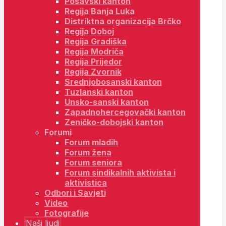
Posavski kanton
Regija Banja Luka
Distriktna organizacija Brčko
Regija Doboj
Regija Gradiška
Regija Modriča
Regija Prijedor
Regija Zvornik
Srednjobosanski kanton
Tuzlanski kanton
Unsko-sanski kanton
Zapadnohercegovački kanton
Zeničko-dobojski kanton
Forumi
Forum mladih
Forum žena
Forum seniora
Forum sindikalnih aktivista i
aktivistica
Odbori i Savjeti
Video
Fotografije
Naši ljudi