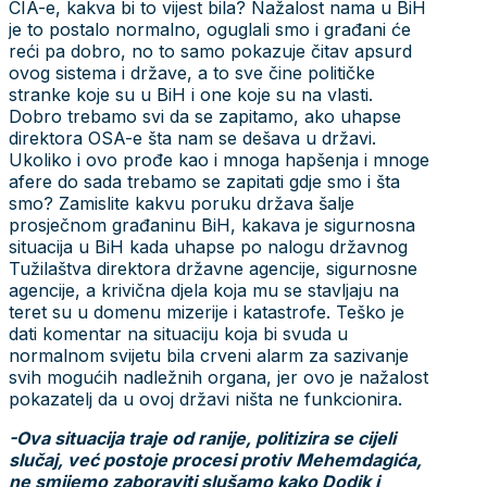
CIA-e, kakva bi to vijest bila? Nažalost nama u BiH
je to postalo normalno, oguglali smo i građani će
reći pa dobro, no to samo pokazuje čitav apsurd
ovog sistema i države, a to sve čine političke
stranke koje su u BiH i one koje su na vlasti.
Dobro trebamo svi da se zapitamo, ako uhapse
direktora OSA-e šta nam se dešava u državi.
Ukoliko i ovo prođe kao i mnoga hapšenja i mnoge
afere do sada trebamo se zapitati gdje smo i šta
smo? Zamislite kakvu poruku država šalje
prosječnom građaninu BiH, kakava je sigurnosna
situacija u BiH kada uhapse po nalogu državnog
Tužilaštva direktora državne agencije, sigurnosne
agencije, a krivična djela koja mu se stavljaju na
teret su u domenu mizerije i katastrofe. Teško je
dati komentar na situaciju koja bi svuda u
normalnom svijetu bila crveni alarm za sazivanje
svih mogućih nadležnih organa, jer ovo je nažalost
pokazatelj da u ovoj državi ništa ne funkcionira.
-Ova situacija traje od ranije, politizira se cijeli
slučaj, već postoje procesi protiv Mehemdagića,
ne smijemo zaboraviti slušamo kako Dodik i