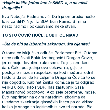
-Hajde kažite jedno ime iz SNSD-a, a da misli
drugačije?
Evo Nebojša Radmanović. Da li je on uradio nešto
loše za BiH? Nije. Iz SDA Edin Ramić. S njima
nešto radimo i pokušavamo neke stvari.
TO ŠTO ČOVIĆ HOĆE, DOBIT ĆE NIKAD
–
Šta će biti sa Izbornim zakonom, šta cijenite?
O tome će isključivo odlučiti Parlament BiH. O tome
neće odlučivati Bakir Izetbegović i Dragan Čović,
jer nemaju dovoljno ruku sami. To je jasno kao
dan. Čak i posljednja ova dešavanja, gdje je
postojalo možda raspoloženje kod međunarodnih
faktora da se ide ka željama Dragana Čovića to se
nije dogodilo. Kabinet Željka Komšića je tu odigrao
veliku ulogu, kao i SDP, naš zastupnik Saša
Magazinović pogotovo. Ako žele promjene, može.
Evo naprimjer na ovim narednim izborima da
uvedemo skeniranje glasačkih listića pa da vidimo
kolika je snaga tih legitimnih iz sva tri naroda. Bio