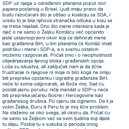
SDP uz njega u određenim pitanjima poput
non
papera
poslanog u Brisel. Ljudi imaju pravo da
budu razočarani što je otišao u koaliciju sa SDA, i
uredu to je bila njihova stranačka odluka u koju se
ne treba miješati. Ono što mene interesira kada je
riječ o ne samo o Željku Komšiću već općenito
jeste ustavnopravni okvir koji će definirati mene
kao građanina BiH, u tim pitanjima će Komšić imati
podršku i mene i SDP-a, a o svemu ostalom
možemo razgovarati. Pričali smo i o neophodnosti
objedinjavanja lijevog bloka i građanskih opcija.
Loša su iskustva, ali zaključak nam je da lične
frustracije ni njegove ni moje ni bilo koga ne smiju
biti prepreka opstanku i izgradnji građanske BiH.
neće to svima odgovarati, ali Bože moj. Sad ću
poslati jasnu poruku: ničiji mandat u SDP-u neće
biti prepreka jačanju Bosne i Hercegovine kao
građanskog društva. Po cijenu da izginemo. Da li ja
volim Željka, Đuru ili Peru to je moj lični problem.
Ne slažemo se oko svega, ali okviru da. Pričat ću
ne samo sa Željkom već sa svim ljudima koji dijele
tu ideju. Postoji tu x sukoba iz perioda onog