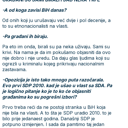
-A od koga zavisi BiH danas?
Od onih koji ju urušavaju već dvije i pol decenije, a
to su etnonacionalisti na vlasti.
-Pa građani ih biraju.
Pa eto im onda, birali su pa neka uživaju. Sami su
krivi. Na nama je da im pokušamo objasniti da ovo
nije dobro i nije uredu. Da daju glas ljudima koji su
ogrezli u kriminalu kojeg prikrivaju nacionalnim
zastavama.
-Opozicija je isto tako mnogo puta razočarala.
Evo prvi SDP 2010. kad je ušao u vlast sa SDA. Pa
je logično pitanje ko je to ko će objasniti
građanima ko su pogrešni izbori?
Prvo treba reći da ne postoji stranka u BiH koja
nije bila na vlasti. A to šta je SDP uradio 2010. to je
bilo prije jedanaest godina. Današnji SDP je
potpuno izmijenjen. I sada da pamtimo taj jedan