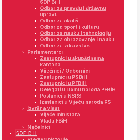
SDP BiH
Odbor za pravdu i državnu
upravu
Odbor za okoliš
Odbor za sport i kulturu
Odbor za nauku i tehnologiju
Odbor za obrazovanje i nauku
Odbor za zdravstvo
Parlamentarci
Zastupnici u skupštinama
kantona
Vijećnici / Odbornici
Zastupnici u PSBiH
Zastupnici u PFBiH
Delegati u Domu naroda PFBiH
Poslanici u NSRS
Izaslanici u Vijeću naroda RS
Izvršna vlast
Vijeće ministara
Vlada FBiH
Načelnici
SDP BiH
Pregled historije