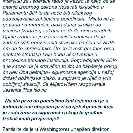
intervjuu za Federalni radio je kazao je kako će se
pitanje Izbornog zakona rješavati isključivo u
Parlamentu BiH te da neće biti nikakvog
udovoljavanja zahtjevima pojedinaca. Mijatović je
govorio i o mogućim blokadama ukoliko do
izmjena Izbornog zakona ne dođe prije narednih
Općih izbora te je u tom smislu naglasio da je
zadaća svih opozicionih stranaka na čelu sa SDP-
om da to spriječi tako što će izvesti građane pred
centrale stranaka koje budu učestvovale u
procesima blokade institucija. Potpredsjednik SDP-
a je kazao da je stravično to što se hapšenje prvog
čovjek Obavještajno- sigurnosne agencije u našoj
državi doživljava olako, a zapravo je riječ o vrlo
ozbiljnoj situaciji. Sa Mijatovićem razgovarala
Jasenka
Tica Isović
.
–
Na što prvo da pomislimo kad čujemo da je u
jednoj državi uhapšen prvi čovjek Agencije koja
je zadužena za sigurnost i u koju bi građani
trebali imati povjerenje?
Zamislite da je u Washingtonu uhapšen direktor