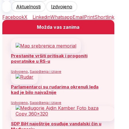
Aktuelnosti
Izdvojeno
Facebook
X
Linkedin
Whatsapp
Email
Print
Shortlink
Možda vas zanima
Prestanite vršiti pritisak i progoniti
povratnike u RS-u
Izdvojeno
,
Saopštenja i izjave
Parlamentarci su rudarima okrenuli leđa
kad je bilo najvažnije
Izdvojeno
,
Saopštenja i izjave
SDP BiH najoštrije osuđuje vandalski čin u