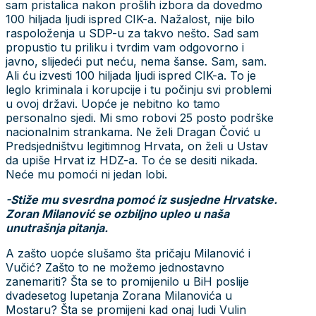
sam pristalica nakon prošlih izbora da dovedmo
100 hiljada ljudi ispred CIK-a. Nažalost, nije bilo
raspoloženja u SDP-u za takvo nešto. Sad sam
propustio tu priliku i tvrdim vam odgovorno i
javno, slijedeći put neću, nema šanse. Sam, sam.
Ali ću izvesti 100 hiljada ljudi ispred CIK-a. To je
leglo kriminala i korupcije i tu počinju svi problemi
u ovoj državi. Uopće je nebitno ko tamo
personalno sjedi. Mi smo robovi 25 posto podrške
nacionalnim strankama. Ne želi Dragan Čović u
Predsjedništvu legitimnog Hrvata, on želi u Ustav
da upiše Hrvat iz HDZ-a. To će se desiti nikada.
Neće mu pomoći ni jedan lobi.
-Stiže mu svesrdna pomoć iz susjedne Hrvatske.
Zoran Milanović se ozbiljno upleo u naša
unutrašnja pitanja.
A zašto uopće slušamo šta pričaju Milanović i
Vučić? Zašto to ne možemo jednostavno
zanemariti? Šta se to promijenilo u BiH poslije
dvadesetog lupetanja Zorana Milanovića u
Mostaru? Šta se promijeni kad onaj ludi Vulin