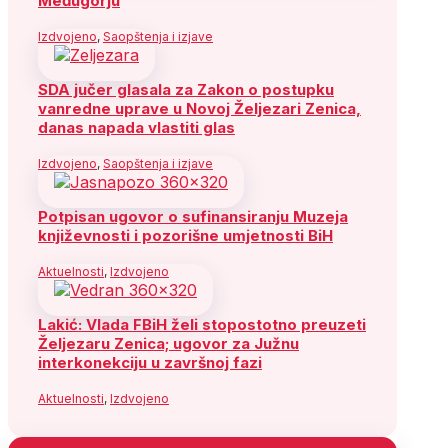
Međugorju
Izdvojeno
,
Saopštenja i izjave
SDA jučer glasala za Zakon o postupku
vanredne uprave u Novoj Željezari Zenica,
danas napada vlastiti glas
Izdvojeno
,
Saopštenja i izjave
Potpisan ugovor o sufinansiranju Muzeja
književnosti i pozorišne umjetnosti BiH
Aktuelnosti
,
Izdvojeno
Lakić: Vlada FBiH želi stopostotno preuzeti
Željezaru Zenica; ugovor za Južnu
interkonekciju u završnoj fazi
Aktuelnosti
,
Izdvojeno