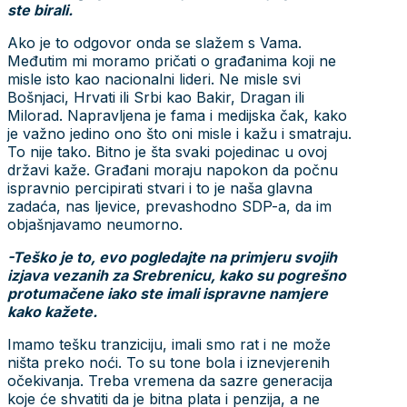
ste birali.
Ako je to odgovor onda se slažem s Vama.
Međutim mi moramo pričati o građanima koji ne
misle isto kao nacionalni lideri. Ne misle svi
Bošnjaci, Hrvati ili Srbi kao Bakir, Dragan ili
Milorad. Napravljena je fama i medijska čak, kako
je važno jedino ono što oni misle i kažu i smatraju.
To nije tako. Bitno je šta svaki pojedinac u ovoj
državi kaže. Građani moraju napokon da počnu
ispravnio percipirati stvari i to je naša glavna
zadaća, nas ljevice, prevashodno SDP-a, da im
objašnjavamo neumorno.
-Teško je to, evo pogledajte na primjeru svojih
izjava vezanih za Srebrenicu, kako su pogrešno
protumačene iako ste imali ispravne namjere
kako kažete.
Imamo tešku tranziciju, imali smo rat i ne može
ništa preko noći. To su tone bola i iznevjerenih
očekivanja. Treba vremena da sazre generacija
koje će shvatiti da je bitna plata i penzija, a ne