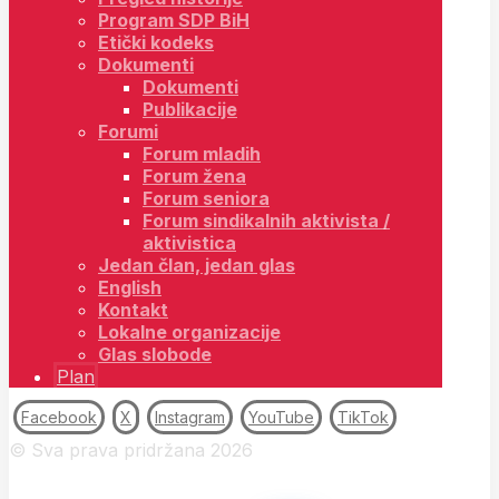
Program SDP BiH
Etički kodeks
Dokumenti
Dokumenti
Publikacije
Forumi
Forum mladih
Forum žena
Forum seniora
Forum sindikalnih aktivista /
aktivistica
Jedan član, jedan glas
English
Kontakt
Lokalne organizacije
Glas slobode
Plan
Facebook
X
Instagram
YouTube
TikTok
© Sva prava pridržana 2026