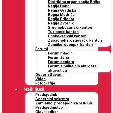
Distriktna organizacija Brčko
Regija Doboj
Regija Gradiška
Regija Modriča
Regija Prijedor
Regija Zvornik
Srednjobosanski kanton
Tuzlanski kanton
Unsko-sanski kanton
Zapadnohercegovački kanton
Zeničko-dobojski kanton
Forumi
Forum mladih
Forum žena
Forum seniora
Forum sindikalnih aktivista i
aktivistica
Odbori i Savjeti
Video
Fotografije
Naši ljudi
Predsjednik
Generalni sekretar
Zamjenici predsjednika SDP BiH
Predsjedništvo
Glavni odbor