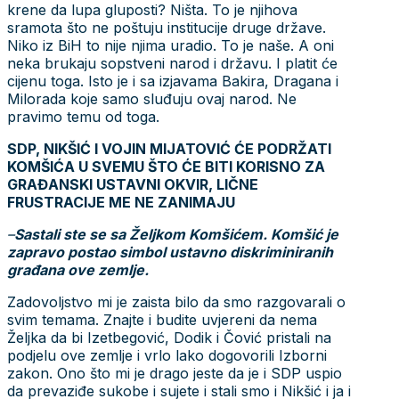
krene da lupa gluposti? Ništa. To je njihova
sramota što ne poštuju institucije druge države.
Niko iz BiH to nije njima uradio. To je naše. A oni
neka brukaju sopstveni narod i državu. I platit će
cijenu toga. Isto je i sa izjavama Bakira, Dragana i
Milorada koje samo sluđuju ovaj narod. Ne
pravimo temu od toga.
SDP, NIKŠIĆ I VOJIN MIJATOVIĆ ĆE PODRŽATI
KOMŠIĆA U SVEMU ŠTO ĆE BITI KORISNO ZA
GRAĐANSKI USTAVNI OKVIR, LIČNE
FRUSTRACIJE ME NE ZANIMAJU
–
Sastali ste se sa Željkom Komšićem. Komšić je
zapravo postao simbol ustavno diskriminiranih
građana ove zemlje.
Zadovoljstvo mi je zaista bilo da smo razgovarali o
svim temama. Znajte i budite uvjereni da nema
Željka da bi Izetbegović, Dodik i Čović pristali na
podjelu ove zemlje i vrlo lako dogovorili Izborni
zakon. Ono što mi je drago jeste da je i SDP uspio
da prevaziđe sukobe i sujete i stali smo i Nikšić i ja i