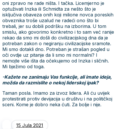
oni zpravo ne rade ništa. I tačka. Licemjerno je
optuživati Inzka ili Schmidta za nešto što je
isključiva obaveza onih koji milione novca poreskih
obveznika troše uzalud ne radeći ono što bi
trebali, jer su dobili podršku na izborima. U tom
smislu, ako govorimo konkretno i to sam već ranije
rekao da smo mi došli do civilizacijskog dna da je
potreban zakon o negiranju civilizacijske sramote.
Mi smo dotakli dno. Potreban je strašan pogled u
oči ovdje uz pitanje da li smo mi normalni? I
nemojte više išta da očekujemo od Inzka i sličnih.
Mi bježimo od toga.
-Kažete ne zanimaju Vas funkcije, ali imate ideja,
možda da razmislite o nekoj liderskoj ipak?
Taman posla. Imamo za izvoz lidera. Ali ću uvijek
protestirati protiv devijacija u društvu i na političkoj
sceni. Kome je dobro neka ćuti. Za bolje i nije.
15 Jula 2021