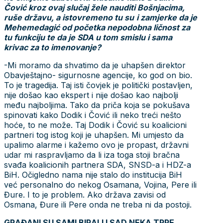
Čović kroz ovaj slučaj žele nauditi Bošnjacima,
ruše državu, a istovremeno tu su
i zamjerke da je
Mehemedagić od početka nepodobna ličnost za
tu funkciju te da je SDA u tom smislu i sama
krivac za to imenovanje?
-Mi moramo da shvatimo da je uhapšen direktor
Obavještajno- sigurnosne agencije, ko god on bio.
To je tragedija. Taj isti čovjek je politički postavljen,
nije došao kao ekspert i nije došao kao najbolji
među najboljima. Tako da priča koja se pokušava
spinovati kako Dodik i Čović ili neko treći nešto
hoće, to ne može. Taj Dodik i Čović su koalicioni
partneri tog istog koji je uhapšen. Mi umjesto da
upalimo alarme i kažemo ovo je propast, državni
udar mi raspravljamo da li iza toga stoji bračna
svađa koalicionih partnera SDA, SNSD-a i HDZ-a
BiH. Očigledno nama nije stalo do institucija BiH
već personalno do nekog Osamana, Vojina, Pere ili
Đure. I to je problem. Ako država zavisi od
Osmana, Đure ili Pere onda ne treba ni da postoji.
GRAĐANI SU SAMI BIRALI I SAD NEKA TRPE