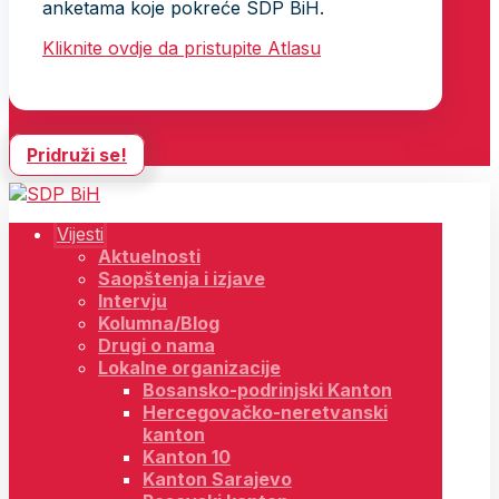
anketama koje pokreće SDP BiH.
Kliknite ovdje da pristupite Atlasu
Pridruži se!
Vijesti
Aktuelnosti
Saopštenja i izjave
Intervju
Kolumna/Blog
Drugi o nama
Lokalne organizacije
Bosansko-podrinjski Kanton
Hercegovačko-neretvanski
kanton
Kanton 10
Kanton Sarajevo