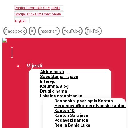
Partija Europskih Socijalista
Socijalistička Internacionala
English
Facebook
X
Instagram
YouTube
TikTok
Vijesti
Aktuelnosti
Saopštenja i izjave
Intervju
Kolumna/Blog
Drugi o nama
Lokalne organizacije
Bosansko-podrinjski Kanton
Hercegovačko-neretvanski kanton
Kanton 10
Kanton Sarajevo
Posavski kanton
Regija Banja Luka