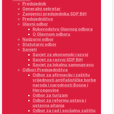
Predsjednik
Generalni sekretar
Zamjenici predsjednika SDP BiH
Predsjedništvo
Glavni odbor
Rukovodstvo Glavnog odbora
O Glavnom odboru
Nadzorni odbor
Statutarni odbor
Savjeti
Savjet za ekonomski razvoj
Savjet za razvoj SDP BiH
Savjet za lokalnu samoupravu
Odbori Predsjedništva
Odbor za afirmaciju i zaštitu
vrijednosti antifašističke borbe
naroda i narodnosti Bosne i
Hercegovine
Odbor za turizam
Odbor za reformu ustava i
ustavna pitanja
Odbor za rad i socijalnu zaštitu