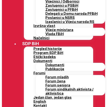
Vijećnici / Odbornici
Zastupnici u PSBiH
Zastupnici u PFBiH
Delegati u Domu naroda PFBiH
Poslanici u NSRS
Izaslanici u Vijeću naroda RS
Izvršna vlast
Vijeće ministara
Vlada FBiH
Načelnici
SDP BiH
Pregled historije
Program SDP BiH
Etički kodeks
Dokumenti
Dokumenti
Publikacije
Forumi
Forum mladih
Forum žena
Forum seniora
Forum sindikalnih aktivista /
aktivistica
Jedan član, jedan glas
English
Kontakt