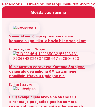
Facebook
X
Linkedin
Whatsapp
Email
Print
Shortlink
Možda vas zanima
Semir Efendić nije sposoban da vodi
komunalnu politiku, a bavio bi se vanjskom
Izdvojeno
,
Kanton Sarajevo
Ministarstvo zdravstva Kantona Sarajevo
osiguralo dva miliona KM za zamjenu
bolničkih liftova u Općoj bolnici
Kanton Sarajevo
Urušavanje dijela krova na Skenderiji
direktna je posljedica godina nemara,
nesposobnosti i izostanka odgovornosti