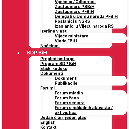
Vijećnici / Odbornici
Zastupnici u PSBiH
Zastupnici u PFBiH
Delegati u Domu naroda PFBiH
Poslanici u NSRS
Izaslanici u Vijeću naroda RS
Izvršna vlast
Vijeće ministara
Vlada FBiH
Načelnici
SDP BiH
Pregled historije
Program SDP BiH
Etički kodeks
Dokumenti
Dokumenti
Publikacije
Forumi
Forum mladih
Forum žena
Forum seniora
Forum sindikalnih aktivista /
aktivistica
Jedan član, jedan glas
English
Kontakt