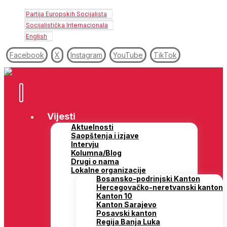
Partija Europskih Socijalista
Socijalistička Internacionala
English
Facebook
X
Instagram
YouTube
TikTok
Vijesti
Aktuelnosti
Saopštenja i izjave
Intervju
Kolumna/Blog
Drugi o nama
Lokalne organizacije
Bosansko-podrinjski Kanton
Hercegovačko-neretvanski kanton
Kanton 10
Kanton Sarajevo
Posavski kanton
Regija Banja Luka