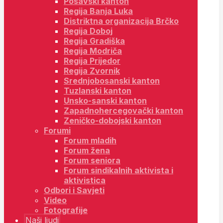
Posavski kanton
Regija Banja Luka
Distriktna organizacija Brčko
Regija Doboj
Regija Gradiška
Regija Modriča
Regija Prijedor
Regija Zvornik
Srednjobosanski kanton
Tuzlanski kanton
Unsko-sanski kanton
Zapadnohercegovački kanton
Zeničko-dobojski kanton
Forumi
Forum mladih
Forum žena
Forum seniora
Forum sindikalnih aktivista i
aktivistica
Odbori i Savjeti
Video
Fotografije
Naši ljudi