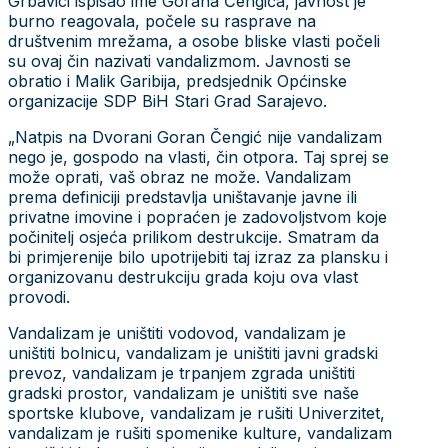
Grbavici ispisao ime Gorana Čengića, javnost je
burno reagovala, počele su rasprave na
društvenim mrežama, a osobe bliske vlasti počeli
su ovaj čin nazivati vandalizmom. Javnosti se
obratio i Malik Garibija, predsjednik Općinske
organizacije SDP BiH Stari Grad Sarajevo.
„Natpis na Dvorani Goran Čengić nije vandalizam
nego je, gospodo na vlasti, čin otpora. Taj sprej se
može oprati, vaš obraz ne može. Vandalizam
prema definiciji predstavlja uništavanje javne ili
privatne imovine i popraćen je zadovoljstvom koje
počinitelj osjeća prilikom destrukcije. Smatram da
bi primjerenije bilo upotrijebiti taj izraz za plansku i
organizovanu destrukciju grada koju ova vlast
provodi.
Vandalizam je uništiti vodovod, vandalizam je
uništiti bolnicu, vandalizam je uništiti javni gradski
prevoz, vandalizam je trpanjem zgrada uništiti
gradski prostor, vandalizam je uništiti sve naše
sportske klubove, vandalizam je rušiti Univerzitet,
vandalizam je rušiti spomenike kulture, vandalizam