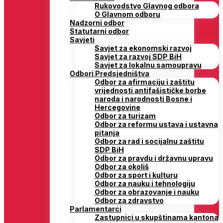
Rukovodstvo Glavnog odbora
O Glavnom odboru
Nadzorni odbor
Statutarni odbor
Savjeti
Savjet za ekonomski razvoj
Savjet za razvoj SDP BiH
Savjet za lokalnu samoupravu
Odbori Predsjedništva
Odbor za afirmaciju i zaštitu
vrijednosti antifašističke borbe
naroda i narodnosti Bosne i
Hercegovine
Odbor za turizam
Odbor za reformu ustava i ustavna
pitanja
Odbor za rad i socijalnu zaštitu
SDP BiH
Odbor za pravdu i državnu upravu
Odbor za okoliš
Odbor za sport i kulturu
Odbor za nauku i tehnologiju
Odbor za obrazovanje i nauku
Odbor za zdravstvo
Parlamentarci
Zastupnici u skupštinama kantona