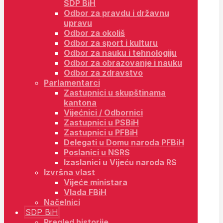
SDP BiH
Odbor za pravdu i državnu
upravu
Odbor za okoliš
Odbor za sport i kulturu
Odbor za nauku i tehnologiju
Odbor za obrazovanje i nauku
Odbor za zdravstvo
Parlamentarci
Zastupnici u skupštinama
kantona
Vijećnici / Odbornici
Zastupnici u PSBiH
Zastupnici u PFBiH
Delegati u Domu naroda PFBiH
Poslanici u NSRS
Izaslanici u Vijeću naroda RS
Izvršna vlast
Vijeće ministara
Vlada FBiH
Načelnici
SDP BiH
Pregled historije