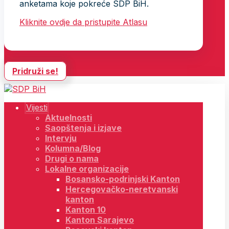
anketama koje pokreće SDP BiH.
Kliknite ovdje da pristupite Atlasu
Pridruži se!
Vijesti
Aktuelnosti
Saopštenja i izjave
Intervju
Kolumna/Blog
Drugi o nama
Lokalne organizacije
Bosansko-podrinjski Kanton
Hercegovačko-neretvanski
kanton
Kanton 10
Kanton Sarajevo