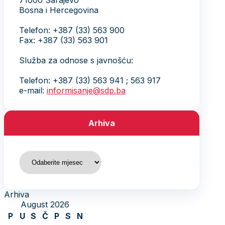
71000 Sarajevo
Bosna i Hercegovina
Telefon: +387 (33) 563 900
Fax: +387 (33) 563 901
Služba za odnose s javnošću:
Telefon: +387 (33) 563 941 ; 563 917
e-mail:
informisanje@sdp.ba
Arhiva
Arhiva
Arhiva
August 2026
P
U
S
Č
P
S
N