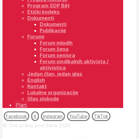
Program SDP BiH
Etički kodeks
Dokumenti
Dokumenti
Publikacije
Forumi
Forum mladih
Forum žena
Forum seniora
Forum sindikalnih aktivista /
aktivistica
Jedan član, jedan glas
English
Kontakt
Lokalne organizacije
Glas slobode
Plan
Facebook
X
Instagram
YouTube
TikTok
© Sva prava pridržana 2026