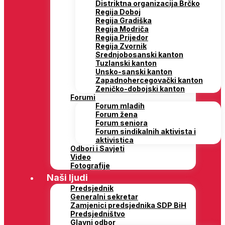
Distriktna organizacija Brčko
Regija Doboj
Regija Gradiška
Regija Modriča
Regija Prijedor
Regija Zvornik
Srednjobosanski kanton
Tuzlanski kanton
Unsko-sanski kanton
Zapadnohercegovački kanton
Zeničko-dobojski kanton
Forumi
Forum mladih
Forum žena
Forum seniora
Forum sindikalnih aktivista i
aktivistica
Odbori i Savjeti
Video
Fotografije
Naši ljudi
Predsjednik
Generalni sekretar
Zamjenici predsjednika SDP BiH
Predsjedništvo
Glavni odbor