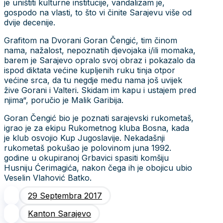
je uništiti kulturne institucije, vandalizam je,
gospodo na vlasti, to što vi činite Sarajevu više od
dvije decenije.
Grafitom na Dvorani Goran Čengić, tim činom
nama, nažalost, nepoznatih djevojaka i/ili momaka,
barem je Sarajevo opralo svoj obraz i pokazalo da
ispod diktata većine kupljenih ruku tinja otpor
većine srca, da tu negdje među nama još uvijek
žive Gorani i Valteri. Skidam im kapu i ustajem pred
njima“, poručio je Malik Garibija.
Goran Čengić bio je poznati sarajevski rukometaš,
igrao je za ekipu Rukometnog kluba Bosna, kada
je klub osvojio Kup Jugoslavije. Nekadašnji
rukometaš pokušao je polovinom juna 1992.
godine u okupiranoj Grbavici spasiti komšiju
Husniju Ćerimagića, nakon čega ih je obojicu ubio
Veselin Vlahović Batko.
29 Septembra 2017
Kanton Sarajevo