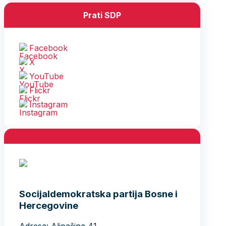
17
18
19
20
21
22
23
24
25
26
27
28
29
30
31
« jul
Socijaldemokratska partija Bosne i
Hercegovine
Adresa: Alipašina 41
71000 Sarajevo
Bosna i Hercegovina
Telefon: +387 (33) 563 900
Fax: +387 (33) 563 901
Služba za odnose s javnošću:
Telefon: +387 (33) 563 941 ; 563
917