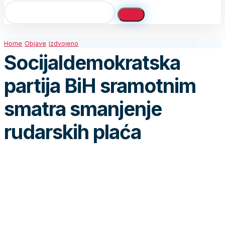
Home
Objave
Izdvojeno
Socijaldemokratska
partija BiH sramotnim
smatra smanjenje
rudarskih plaća
Iako je u ovom teškom vremenu pandemije
pohvalno praviti budžetske uštede kako bi se
pomoglo najugroženijim, Socijaldemokratska
partija BiH smatra da rudari ni u kojoj opciji ne