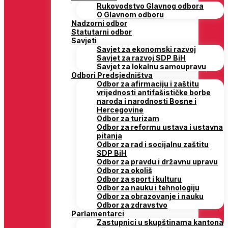
Rukovodstvo Glavnog odbora
O Glavnom odboru
Nadzorni odbor
Statutarni odbor
Savjeti
Savjet za ekonomski razvoj
Savjet za razvoj SDP BiH
Savjet za lokalnu samoupravu
Odbori Predsjedništva
Odbor za afirmaciju i zaštitu
vrijednosti antifašističke borbe
naroda i narodnosti Bosne i
Hercegovine
Odbor za turizam
Odbor za reformu ustava i ustavna
pitanja
Odbor za rad i socijalnu zaštitu
SDP BiH
Odbor za pravdu i državnu upravu
Odbor za okoliš
Odbor za sport i kulturu
Odbor za nauku i tehnologiju
Odbor za obrazovanje i nauku
Odbor za zdravstvo
Parlamentarci
Zastupnici u skupštinama kantona