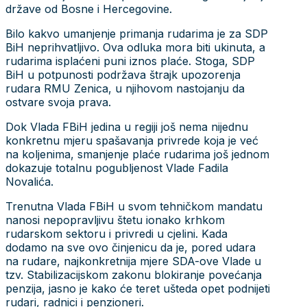
koriste za proizvodnju električne energije.
SDP BiH očekuje od impotentne SDA-HDZ-SBB
Vlade FBiH da rudarima ne samo isplate otetu
zaradu, nego da im osiguraju dodatna sredstva za
efikasan i siguran rad u interesu svih nas.
14 Aprila 2020
Izdvojeno
Saopštenja i izjave
Facebook
X
Linkedin
Whatsapp
Email
Print
Shortlink
Možda vas zanima
Prestanite vršiti pritisak i progoniti
povratnike u RS-u
Izdvojeno
,
Saopštenja i izjave