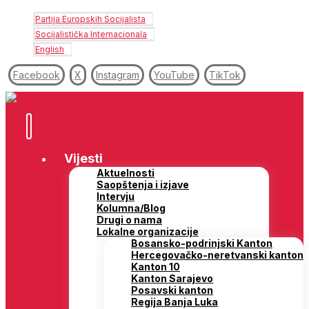
Partija Europskih Socijalista
Socijalistička Internacionala
English
Facebook
X
Instagram
YouTube
TikTok
Vijesti
Aktuelnosti
Saopštenja i izjave
Intervju
Kolumna/Blog
Drugi o nama
Lokalne organizacije
Bosansko-podrinjski Kanton
Hercegovačko-neretvanski kanton
Kanton 10
Kanton Sarajevo
Posavski kanton
Regija Banja Luka