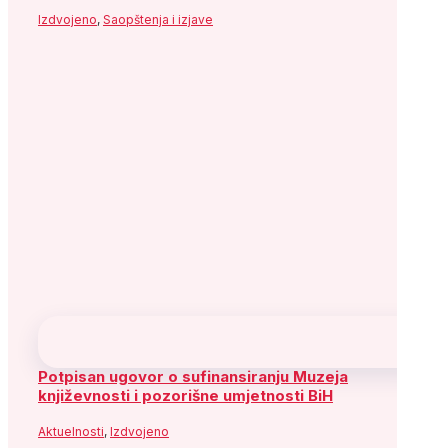
X
YouTube
Flickr
Instagram
Socijaldemokratska partija Bosne i
Hercegovine
Adresa: Alipašina 41
71000 Sarajevo
Bosna i Hercegovina
Telefon: +387 (33) 563 900