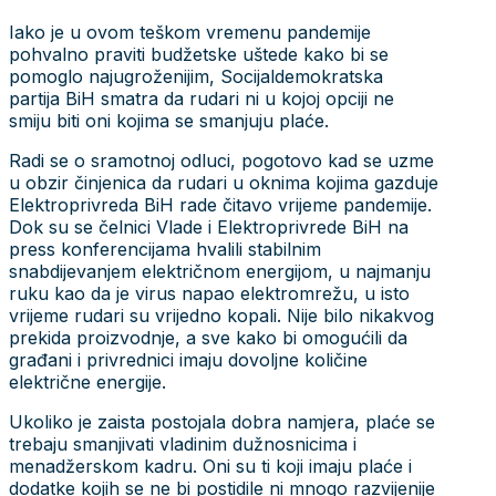
BiH u potpunosti podržava štrajk upozorenja
rudara RMU Zenica, u njihovom nastojanju da
ostvare svoja prava.
Dok Vlada FBiH jedina u regiji još nema nijednu
konkretnu mjeru spašavanja privrede koja je već
na koljenima, smanjenje plaće rudarima još jednom
dokazuje totalnu pogubljenost Vlade Fadila
Novalića.
Trenutna Vlada FBiH u svom tehničkom mandatu
nanosi nepopravljivu štetu ionako krhkom
rudarskom sektoru i privredi u cjelini. Kada
dodamo na sve ovo činjenicu da je, pored udara
na rudare, najkonkretnija mjere SDA-ove Vlade u
tzv. Stabilizacijskom zakonu blokiranje povećanja
penzija, jasno je kako će teret ušteda opet podnijeti
rudari, radnici i penzioneri.
Rudari su nesumnjivo jedan od stubova privrede
FBiH, ali i čitave Bosne i Hercegovine, pogotovo
kada se uzme u obzir da će naša država i u
budućnosti biti ovisna o fosilnim gorivima koja se