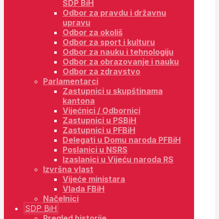
SDP BiH
Odbor za pravdu i državnu
upravu
Odbor za okoliš
Odbor za sport i kulturu
Odbor za nauku i tehnologiju
Odbor za obrazovanje i nauku
Odbor za zdravstvo
Parlamentarci
Zastupnici u skupštinama
kantona
Vijećnici / Odbornici
Zastupnici u PSBiH
Zastupnici u PFBiH
Delegati u Domu naroda PFBiH
Poslanici u NSRS
Izaslanici u Vijeću naroda RS
Izvršna vlast
Vijeće ministara
Vlada FBiH
Načelnici
SDP BiH
Pregled historije