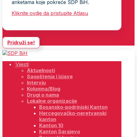
anketama koje pokreće SDP BiH.
Kliknite ovdje da pristupite Atlasu
Pridruži se!
Vijesti
Aktuelnosti
Saopštenja i izjave
Intervju
Kolumna/Blog
Drugi o nama
Lokalne organizacije
Bosansko-podrinjski Kanton
Hercegovačko-neretvanski
kanton
Kanton 10
Kanton Sarajevo