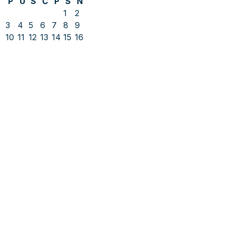
Naši ljudi
Predsjednik
Generalni sekretar
Predsjedništvo
Zamjenici predsjednika
Glavni odbor
Rukovodstvo Glavnog odbora
Nadzorni odbor
Zastupnici u PS BiH
Zastupnici u PF BiH
Delegati u Domu naroda PFBiH
Izaslanici u Vijeću naroda RS
Zastupnici u skupštinama kantona
Načelnici
Vijećnici / Odbornici