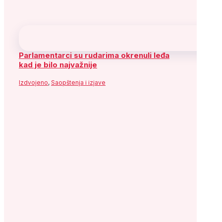
Potpisan ugovor o sufinansiranju Muzeja
književnosti i pozorišne umjetnosti BiH
Aktuelnosti
,
Izdvojeno