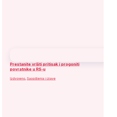
Izdvojeno
,
Saopštenja i izjave
SDA jučer glasala za Zakon o postupku
vanredne uprave u Novoj Željezari Zenica,
danas napada vlastiti glas
Izdvojeno
,
Saopštenja i izjave