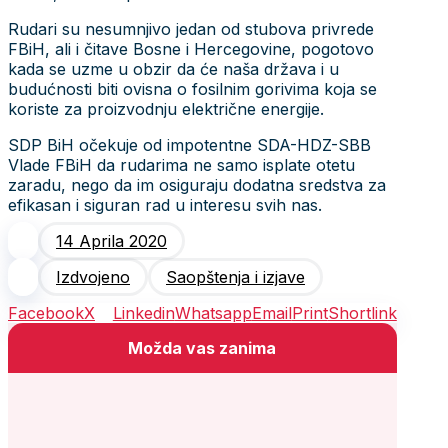
Parlamentarci su rudarima okrenuli leđa
kad je bilo najvažnije
Izdvojeno
,
Saopštenja i izjave
SDP BiH najoštrije osuđuje vandalski čin u
Međugorju