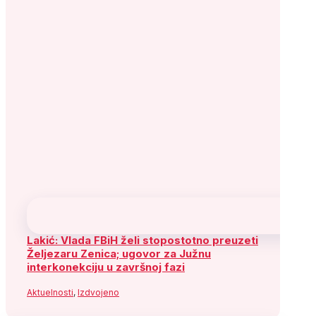
Fax: +387 (33) 563 901
Služba za odnose s javnošću:
Telefon: +387 (33) 563 941 ; 563 917
e-mail:
informisanje@sdp.ba
Arhiva
Arhiva
Arhiva
August 2026
P
U
S
Č
P
S
N
1
2
3
4
5
6
7
8
9
10
11
12
13
14
15
16