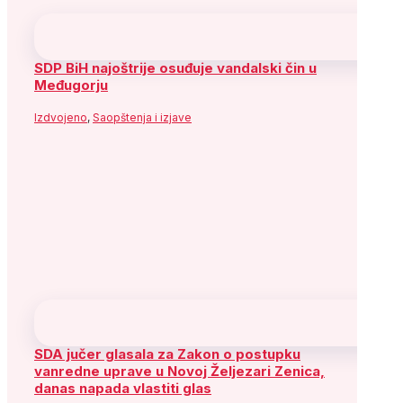
Lakić: Vlada FBiH želi stopostotno preuzeti
Željezaru Zenica; ugovor za Južnu
interkonekciju u završnoj fazi
Aktuelnosti
,
Izdvojeno
Prati SDP
Facebook