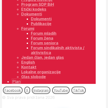
Program SDP BiH
Etički kodeks
Dokumenti
Dokumenti
Publikacije
Forumi
Forum mladih
Forum žena
Forum seniora
Forum sindikalnih aktivista /
aktivistica
Jedan član, jedan glas
English
Kontakt
Lokalne organizacije
Glas slobode
Plan
Facebook
X
Instagram
YouTube
TikTok
© Sva prava pridržana 2026