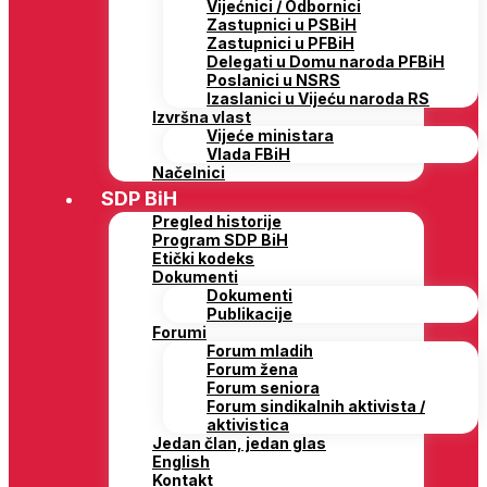
Vijećnici / Odbornici
Zastupnici u PSBiH
Zastupnici u PFBiH
Delegati u Domu naroda PFBiH
Poslanici u NSRS
Izaslanici u Vijeću naroda RS
Izvršna vlast
Vijeće ministara
Vlada FBiH
Načelnici
SDP BiH
Pregled historije
Program SDP BiH
Etički kodeks
Dokumenti
Dokumenti
Publikacije
Forumi
Forum mladih
Forum žena
Forum seniora
Forum sindikalnih aktivista /
aktivistica
Jedan član, jedan glas
English
Kontakt