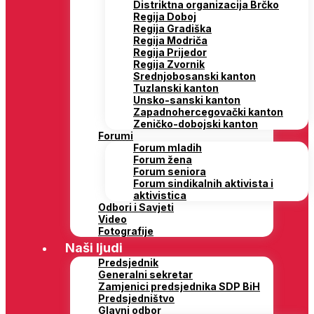
Distriktna organizacija Brčko
Regija Doboj
Regija Gradiška
Regija Modriča
Regija Prijedor
Regija Zvornik
Srednjobosanski kanton
Tuzlanski kanton
Unsko-sanski kanton
Zapadnohercegovački kanton
Zeničko-dobojski kanton
Forumi
Forum mladih
Forum žena
Forum seniora
Forum sindikalnih aktivista i
aktivistica
Odbori i Savjeti
Video
Fotografije
Naši ljudi
Predsjednik
Generalni sekretar
Zamjenici predsjednika SDP BiH
Predsjedništvo
Glavni odbor