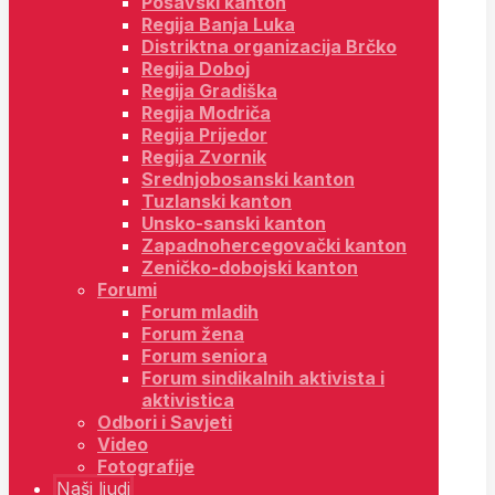
Posavski kanton
Regija Banja Luka
Distriktna organizacija Brčko
Regija Doboj
Regija Gradiška
Regija Modriča
Regija Prijedor
Regija Zvornik
Srednjobosanski kanton
Tuzlanski kanton
Unsko-sanski kanton
Zapadnohercegovački kanton
Zeničko-dobojski kanton
Forumi
Forum mladih
Forum žena
Forum seniora
Forum sindikalnih aktivista i
aktivistica
Odbori i Savjeti
Video
Fotografije
Naši ljudi