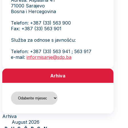
e-mail:
informisanje@sdp.ba
(Copy)
SDP BiH
O partiji
Historijat
Dokumenti
Publikacije
Glas slobode
Jedan član, jedan glas
Kontakt
Odbori Predsjedništva
Lokalne organizacije
Forum mladih
Forum žena
Forum seniora
Forum sindikalnih aktivista /
aktivistica