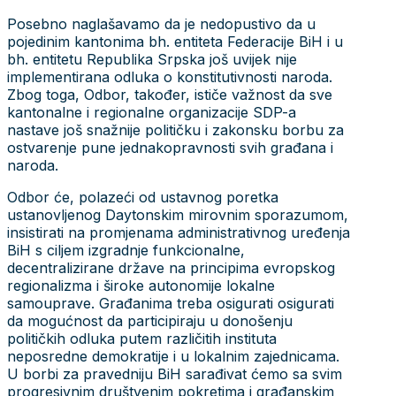
Posebno naglašavamo da je nedopustivo da u
pojedinim kantonima bh. entiteta Federacije BiH i u
bh. entitetu Republika Srpska još uvijek nije
implementirana odluka o konstitutivnosti naroda.
Zbog toga, Odbor, također, ističe važnost da sve
kantonalne i regionalne organizacije SDP-a
nastave još snažnije političku i zakonsku borbu za
ostvarenje pune jednakopravnosti svih građana i
naroda.
Odbor će, polazeći od ustavnog poretka
ustanovljenog Daytonskim mirovnim sporazumom,
insistirati na promjenama administrativnog uređenja
BiH s ciljem izgradnje funkcionalne,
decentralizirane države na principima evropskog
regionalizma i široke autonomije lokalne
samouprave. Građanima treba osigurati osigurati
da mogućnost da participiraju u donošenju
političkih odluka putem različitih instituta
neposredne demokratije i u lokalnim zajednicama.
U borbi za pravedniju BiH sarađivat ćemo sa svim
progresivnim društvenim pokretima i građanskim