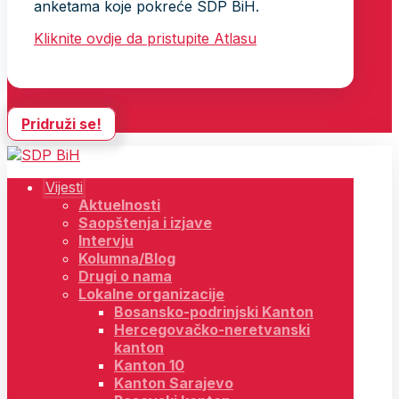
anketama koje pokreće SDP BiH.
Kliknite ovdje da pristupite Atlasu
Pridruži se!
Vijesti
Aktuelnosti
Saopštenja i izjave
Intervju
Kolumna/Blog
Drugi o nama
Lokalne organizacije
Bosansko-podrinjski Kanton
Hercegovačko-neretvanski
kanton
Kanton 10
Kanton Sarajevo