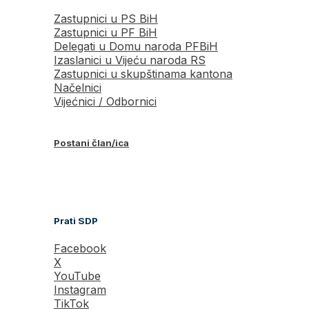
Zastupnici u PS BiH
Zastupnici u PF BiH
Delegati u Domu naroda PFBiH
Izaslanici u Vijeću naroda RS
Zastupnici u skupštinama kantona
Načelnici
Vijećnici / Odbornici
Postani član/ica
Prati SDP
Facebook
X
YouTube
Instagram
TikTok