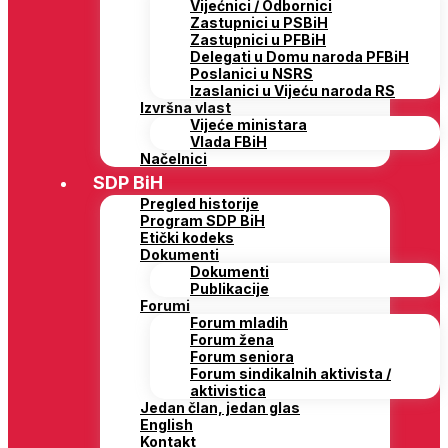
Vijećnici / Odbornici
Zastupnici u PSBiH
Zastupnici u PFBiH
Delegati u Domu naroda PFBiH
Poslanici u NSRS
Izaslanici u Vijeću naroda RS
Izvršna vlast
Vijeće ministara
Vlada FBiH
Načelnici
SDP BiH
Pregled historije
Program SDP BiH
Etički kodeks
Dokumenti
Dokumenti
Publikacije
Forumi
Forum mladih
Forum žena
Forum seniora
Forum sindikalnih aktivista /
aktivistica
Jedan član, jedan glas
English
Kontakt