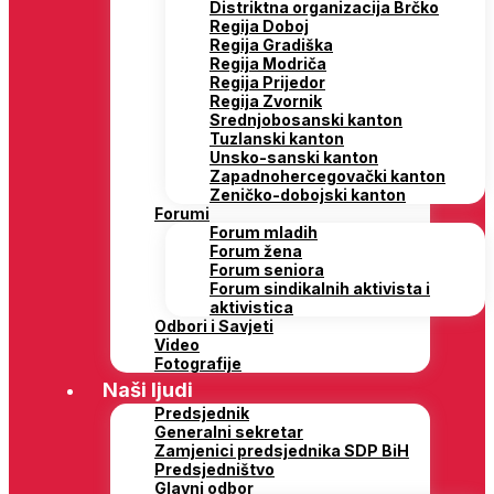
Distriktna organizacija Brčko
Regija Doboj
Regija Gradiška
Regija Modriča
Regija Prijedor
Regija Zvornik
Srednjobosanski kanton
Tuzlanski kanton
Unsko-sanski kanton
Zapadnohercegovački kanton
Zeničko-dobojski kanton
Forumi
Forum mladih
Forum žena
Forum seniora
Forum sindikalnih aktivista i
aktivistica
Odbori i Savjeti
Video
Fotografije
Naši ljudi
Predsjednik
Generalni sekretar
Zamjenici predsjednika SDP BiH
Predsjedništvo
Glavni odbor