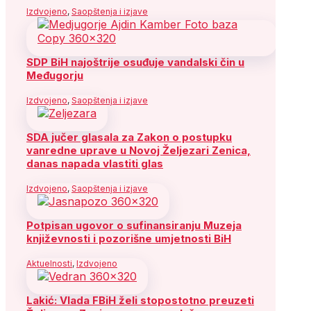
Izdvojeno
,
Saopštenja i izjave
SDP BiH najoštrije osuđuje vandalski čin u
Međugorju
Izdvojeno
,
Saopštenja i izjave
SDA jučer glasala za Zakon o postupku
vanredne uprave u Novoj Željezari Zenica,
danas napada vlastiti glas
Izdvojeno
,
Saopštenja i izjave
Potpisan ugovor o sufinansiranju Muzeja
književnosti i pozorišne umjetnosti BiH
Aktuelnosti
,
Izdvojeno
Lakić: Vlada FBiH želi stopostotno preuzeti