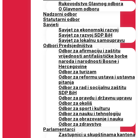
Rukovodstvo Glavnog odbora
O Glavnom odboru
Nadzorni odbor
Statutarni odbor
Savjeti
Savjet za ekonomski razvoj
Savjet za razvoj SDP BiH
Savjet za lokalnu samoupravu
Odbori Predsjedništva
Odbor za afirmaciju i zaštitu
vrijednosti antifašističke borbe
naroda i narodnosti Bosne i
Hercegovine
Odbor za turizam
Odbor za reformu ustava i ustavna
pitanja
Odbor za rad i socijalnu zaštitu
SDP BiH
Odbor za pravdu i državnu upravu
Odbor za okoliš
Odbor za sport i kulturu
Odbor za nauku i tehnologiju
Odbor za obrazovanje i nauku
Odbor za zdravstvo
Parlamentarci
Zastupnici u skupštinama kantona