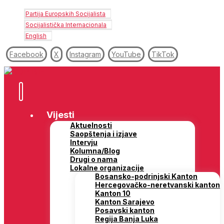
Partija Europskih Socijalista
Socijalistička Internacionala
English
Facebook
X
Instagram
YouTube
TikTok
Vijesti
Aktuelnosti
Saopštenja i izjave
Intervju
Kolumna/Blog
Drugi o nama
Lokalne organizacije
Bosansko-podrinjski Kanton
Hercegovačko-neretvanski kanton
Kanton 10
Kanton Sarajevo
Posavski kanton
Regija Banja Luka