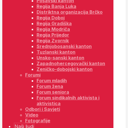
Posavski kanton
Regija Banja Luka
Distriktna organizacija Brčko
Regija Doboj
Regija Gradiška
Regija Modriča
Regija Prijedor
Regija Zvornik
Srednjobosanski kanton
Tuzlanski kanton
Unsko-sanski kanton
Zapadnohercegovački kanton
Zeničko-dobojski kanton
Forumi
Forum mladih
Forum žena
Forum seniora
Forum sindikalnih aktivista i
aktivistica
Odbori i Savjeti
Video
Fotografije
Naši ljudi