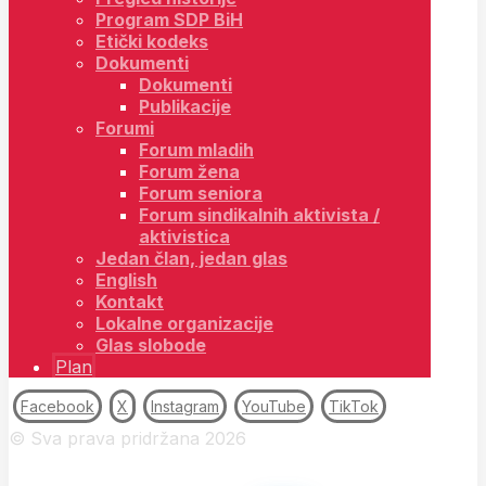
Program SDP BiH
Etički kodeks
Dokumenti
Dokumenti
Publikacije
Forumi
Forum mladih
Forum žena
Forum seniora
Forum sindikalnih aktivista /
aktivistica
Jedan član, jedan glas
English
Kontakt
Lokalne organizacije
Glas slobode
Plan
Facebook
X
Instagram
YouTube
TikTok
© Sva prava pridržana 2026