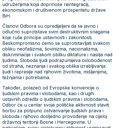
udruženjima koja doprinose reintegraciji,
ekonomskom i društvenom prosperitetu države
BiH.
Članovi Odbora su opredijeljeni da se javno i
odlučno suprotstave svim destruktivnim snagama
koje ruše principe ustavnosti i zakonitosti.
Beskompromisno ćemo se suprotstavljati svakom
obliku neofašizma, šovinizma, nacionalizma,
diskriminacije i svakom obliku diktature i nasilja nad
ljudima. Sloboda ljudi podrazumijeva oslobođenost
od straha, neznanja i svakog oblika izrabljivanja
ljudi i represije nad njihovim životima, mišljenjima,
težnjama i potrebama.
Također, polazeći od Evropske konvencije o
ljudskim pravima i slobodama, kao i drugih
ustavnih odredbi o ljudskim pravima i slobodama,
Odbor će u centar svoje političke aktivnosti staviti
borbu za potpuno ostvarivanje ljudskih prava i
sloboda i njihovo dosljedno provođenje na cijeloj
državnoj teritoriji Bosne i Hercegovine. U
najkraćem, svoju cjelokupnu aktivnost usmjeravat