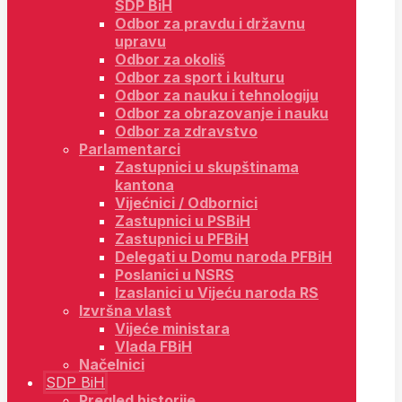
SDP BiH
Odbor za pravdu i državnu
upravu
Odbor za okoliš
Odbor za sport i kulturu
Odbor za nauku i tehnologiju
Odbor za obrazovanje i nauku
Odbor za zdravstvo
Parlamentarci
Zastupnici u skupštinama
kantona
Vijećnici / Odbornici
Zastupnici u PSBiH
Zastupnici u PFBiH
Delegati u Domu naroda PFBiH
Poslanici u NSRS
Izaslanici u Vijeću naroda RS
Izvršna vlast
Vijeće ministara
Vlada FBiH
Načelnici
SDP BiH
Pregled historije