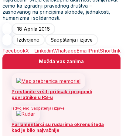
ćemo ka izgradnji pravednog društva –
zasnovanog na principima slobode, jednakosti,
humanizma i solidarnosti.
18 Aprila 2016
Izdvojeno
Saopštenja i izjave
Facebook
X
Linkedin
Whatsapp
Email
Print
Shortlink
Možda vas zanima
Prestanite vršiti pritisak i progoniti
povratnike u RS-u
Izdvojeno
,
Saopštenja i izjave
Parlamentarci su rudarima okrenuli leđa
kad je bilo najvažnije