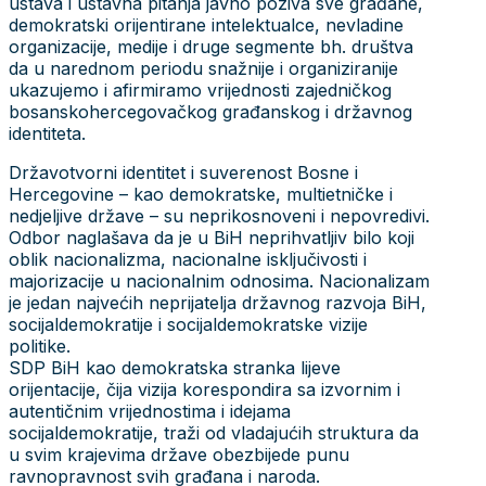
ustava i ustavna pitanja javno poziva sve građane,
demokratski orijentirane intelektualce, nevladine
organizacije, medije i druge segmente bh. društva
da u narednom periodu snažnije i organiziranije
ukazujemo i afirmiramo vrijednosti zajedničkog
bosanskohercegovačkog građanskog i državnog
identiteta.
Državotvorni identitet i suverenost Bosne i
Hercegovine – kao demokratske, multietničke i
nedjeljive države – su neprikosnoveni i nepovredivi.
Odbor naglašava da je u BiH neprihvatljiv bilo koji
oblik nacionalizma, nacionalne isključivosti i
majorizacije u nacionalnim odnosima. Nacionalizam
je jedan najvećih neprijatelja državnog razvoja BiH,
socijaldemokratije i socijaldemokratske vizije
politike.
SDP BiH kao demokratska stranka lijeve
orijentacije, čija vizija korespondira sa izvornim i
autentičnim vrijednostima i idejama
socijaldemokratije, traži od vladajućih struktura da
u svim krajevima države obezbijede punu
ravnopravnost svih građana i naroda.