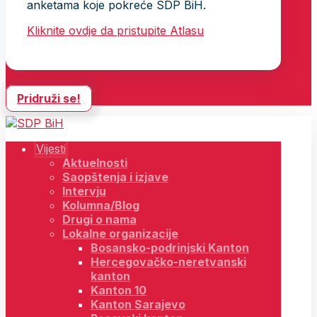
anketama koje pokreće SDP BiH.
Kliknite ovdje da pristupite Atlasu
Pridruži se!
Vijesti
Aktuelnosti
Saopštenja i izjave
Intervju
Kolumna/Blog
Drugi o nama
Lokalne organizacije
Bosansko-podrinjski Kanton
Hercegovačko-neretvanski
kanton
Kanton 10
Kanton Sarajevo