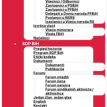
Vijećnici / Odbornici
Zastupnici u PSBiH
Zastupnici u PFBiH
Delegati u Domu naroda PFBiH
Poslanici u NSRS
Izaslanici u Vijeću naroda RS
Izvršna vlast
Vijeće ministara
Vlada FBiH
Načelnici
SDP BiH
Pregled historije
Program SDP BiH
Etički kodeks
Dokumenti
Dokumenti
Publikacije
Forumi
Forum mladih
Forum žena
Forum seniora
Forum sindikalnih aktivista /
aktivistica
Jedan član, jedan glas
English
Kontakt