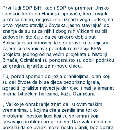
Prvi ljudi SDP BiH, kao i SDP-ov premijer Unsko-
sanskog kantona Hamdija Lipovača, kao i uvijek,
profesionalno, odgovorno i iznad svega ljudski, na
prvo mjesto stavljaju čovjeka, jasno stavljajući do
znanja da su tu za njih i zbog njih.Vikićani su bili
zadovoljni što čuju da će uskoro dobiti put,
Bakšaišani su ponosni da se upravo u toj mjesnoj
zajednici ozvaničava početak realizacije KFW
projekta, jednog od najvećih projekata u historiji
Bihaća, Ozimičani su ponosni što su dobili podršku
za gradnju igrališta za njihovu djecu.
Tu, pored spomen obilježja braniteljima, onih koji
su dali živote da bi se djeca bezbrižno igrala,
izgraditi igralište najveći je dar djeci i naš je emanet
prema bihaćkim herojima, kažu Ozimičani.
„ Veliko je ohrabrenje znati da i u ovim teškim
vremenima, u kojima cijela zemlja ima toliko
problema, postoje ljudi koji su spremni i koji
rješavaju problem po problem. Da svakom od nas
pokažu da se uvijek može nešto učiniti, bez obzira