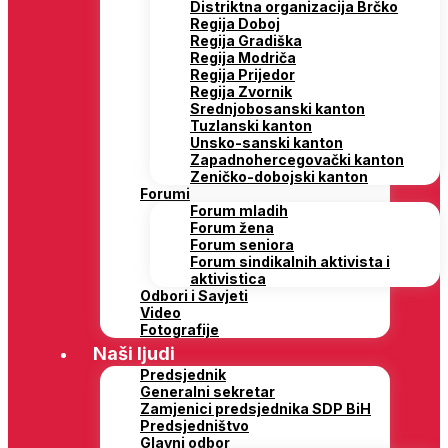
Distriktna organizacija Brčko
Regija Doboj
Regija Gradiška
Regija Modriča
Regija Prijedor
Regija Zvornik
Srednjobosanski kanton
Tuzlanski kanton
Unsko-sanski kanton
Zapadnohercegovački kanton
Zeničko-dobojski kanton
Forumi
Forum mladih
Forum žena
Forum seniora
Forum sindikalnih aktivista i
aktivistica
Odbori i Savjeti
Video
Fotografije
Naši ljudi
Predsjednik
Generalni sekretar
Zamjenici predsjednika SDP BiH
Predsjedništvo
Glavni odbor