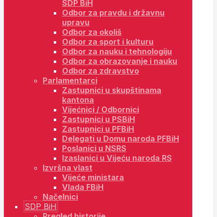
SDP BiH
Odbor za pravdu i državnu
upravu
Odbor za okoliš
Odbor za sport i kulturu
Odbor za nauku i tehnologiju
Odbor za obrazovanje i nauku
Odbor za zdravstvo
Parlamentarci
Zastupnici u skupštinama
kantona
Vijećnici / Odbornici
Zastupnici u PSBiH
Zastupnici u PFBiH
Delegati u Domu naroda PFBiH
Poslanici u NSRS
Izaslanici u Vijeću naroda RS
Izvršna vlast
Vijeće ministara
Vlada FBiH
Načelnici
SDP BiH
Pregled historije