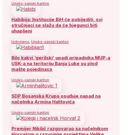
Unsko-sanski kanton
Habibija: Institucije BiH će pobijediti, svi
stručnjaci se slažu da će bjegunci biti
uhapšeni
Izdvojeno
,
Unsko-sanski kanton
Bilo kakvi ‘gerilski’ upadi pripadnika MUP-a
USK-a na teritoriju Banja Luke su plod
mašte pojedinaca
Unsko-sanski kanton
SDP Bosanska Krupa osuđuje napad na
načelnika Armina Halitovića
Unsko-sanski kanton
Premijer Nikšić razgovarao sa načelnikom
Horvatom o razvojnim projektima Velike