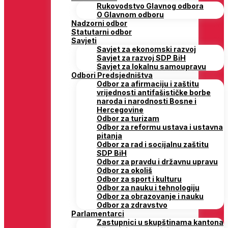
Rukovodstvo Glavnog odbora
O Glavnom odboru
Nadzorni odbor
Statutarni odbor
Savjeti
Savjet za ekonomski razvoj
Savjet za razvoj SDP BiH
Savjet za lokalnu samoupravu
Odbori Predsjedništva
Odbor za afirmaciju i zaštitu
vrijednosti antifašističke borbe
naroda i narodnosti Bosne i
Hercegovine
Odbor za turizam
Odbor za reformu ustava i ustavna
pitanja
Odbor za rad i socijalnu zaštitu
SDP BiH
Odbor za pravdu i državnu upravu
Odbor za okoliš
Odbor za sport i kulturu
Odbor za nauku i tehnologiju
Odbor za obrazovanje i nauku
Odbor za zdravstvo
Parlamentarci
Zastupnici u skupštinama kantona