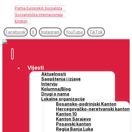
Partija Europskih Socijalista
Socijalistička Internacionala
English
Facebook
X
Instagram
YouTube
TikTok
Vijesti
Aktuelnosti
Saopštenja i izjave
Intervju
Kolumna/Blog
Drugi o nama
Lokalne organizacije
Bosansko-podrinjski Kanton
Hercegovačko-neretvanski kanton
Kanton 10
Kanton Sarajevo
Posavski kanton
Regija Banja Luka