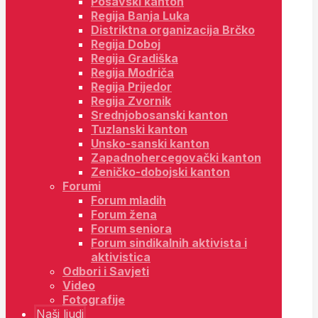
Posavski kanton
Regija Banja Luka
Distriktna organizacija Brčko
Regija Doboj
Regija Gradiška
Regija Modriča
Regija Prijedor
Regija Zvornik
Srednjobosanski kanton
Tuzlanski kanton
Unsko-sanski kanton
Zapadnohercegovački kanton
Zeničko-dobojski kanton
Forumi
Forum mladih
Forum žena
Forum seniora
Forum sindikalnih aktivista i
aktivistica
Odbori i Savjeti
Video
Fotografije
Naši ljudi