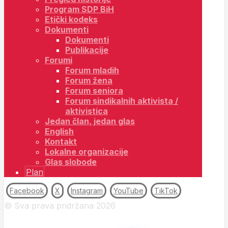
Program SDP BiH
Etički kodeks
Dokumenti
Dokumenti
Publikacije
Forumi
Forum mladih
Forum žena
Forum seniora
Forum sindikalnih aktivista /
aktivistica
Jedan član, jedan glas
English
Kontakt
Lokalne organizacije
Glas slobode
Plan
Facebook
X
Instagram
YouTube
TikTok
© Sva prava pridržana 2026