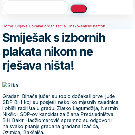
Home
Objave
Lokalne organizacije
Unsko-sanski kanton
Smiješak s izbornih
plakata nikom ne
rješava ništa!
Građani Bihaća jučer su toplo dočekali prve ljude
SDP BiH koji su posjetili nekoliko mjesnih zajednica
i obišli radilišta u gradu. Zlatko Lagumdžija, Nermin
Nikšić i SDP-ov kandidat za člana Predsjedništva
BiH Bakir Hadžiomerović spremno su odgovorili
na svako pitanje građana građana Izačića,
Ozimica, Bakšaiša.