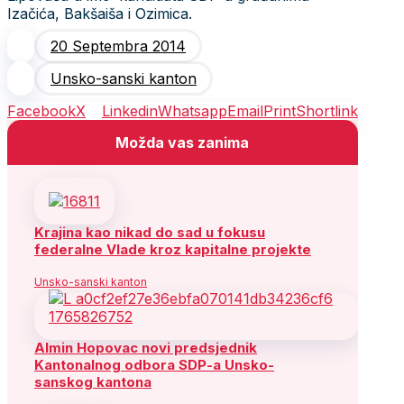
Izačića, Bakšaiša i Ozimica.
20 Septembra 2014
Unsko-sanski kanton
Facebook
X
Linkedin
Whatsapp
Email
Print
Shortlink
Možda vas zanima
Krajina kao nikad do sad u fokusu
federalne Vlade kroz kapitalne projekte
Unsko-sanski kanton
Almin Hopovac novi predsjednik
Kantonalnog odbora SDP-a Unsko-
sanskog kantona