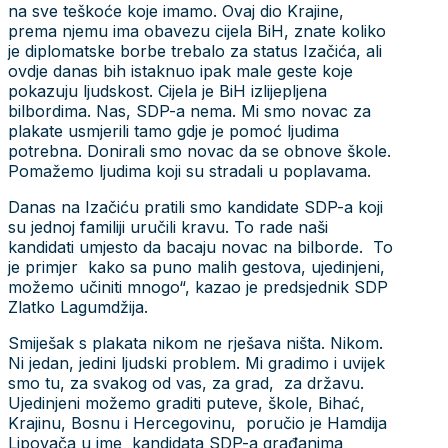
na sve teškoće koje imamo. Ovaj dio Krajine,
prema njemu ima obavezu cijela BiH, znate koliko
je diplomatske borbe trebalo za status Izačića, ali
ovdje danas bih istaknuo ipak male geste koje
pokazuju ljudskost. Cijela je BiH izlijepljena
bilbordima. Nas, SDP-a nema. Mi smo novac za
plakate usmjerili tamo gdje je pomoć ljudima
potrebna. Donirali smo novac da se obnove škole.
Pomažemo ljudima koji su stradali u poplavama.
Danas na Izačiću pratili smo kandidate SDP-a koji
su jednoj familiji uručili kravu. To rade naši
kandidati umjesto da bacaju novac na bilborde. To
je primjer kako sa puno malih gestova, ujedinjeni,
možemo učiniti mnogo“, kazao je predsjednik SDP
Zlatko Lagumdžija.
Smiješak s plakata nikom ne rješava ništa. Nikom.
Ni jedan, jedini ljudski problem. Mi gradimo i uvijek
smo tu, za svakog od vas, za grad, za državu.
Ujedinjeni možemo graditi puteve, škole, Bihać,
Krajinu, Bosnu i Hercegovinu, poručio je Hamdija
Lipovača u ime kandidata SDP-a građanima