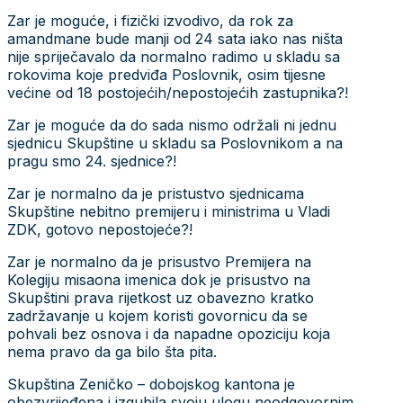
Zar je moguće, i fizički izvodivo, da rok za
amandmane bude manji od 24 sata iako nas ništa
nije spriječavalo da normalno radimo u skladu sa
rokovima koje predviđa Poslovnik, osim tijesne
većine od 18 postojećih/nepostojećih zastupnika?!
Zar je moguće da do sada nismo održali ni jednu
sjednicu Skupštine u skladu sa Poslovnikom a na
pragu smo 24. sjednice?!
Zar je normalno da je pristustvo sjednicama
Skupštine nebitno premijeru i ministrima u Vladi
ZDK, gotovo nepostojeće?!
Zar je normalno da je prisustvo Premijera na
Kolegiju misaona imenica dok je prisustvo na
Skupštini prava rijetkost uz obavezno kratko
zadržavanje u kojem koristi govornicu da se
pohvali bez osnova i da napadne opoziciju koja
nema pravo da ga bilo šta pita.
Skupština Zeničko – dobojskog kantona je
obezvrijeđena i izgubila svoju ulogu neodgovornim