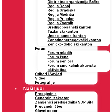
Distriktna organizacija Brčko
Regija Doboj
Regija Gradiška
Regija Modriča
Regija Prijedor
Regija Zvornik
Srednjobosanski kanton
Tuzlanski kanton
Unsko-sanski kanton
Zapadnohercegovački kanton
Zeničko-dobojski kanton
Forumi
Forum mladih
Forum žena
Forum seniora
Forum sindikalnih aktivista i
aktivistica
Odbori i Savjeti
Video
Fotografije
Naši ljudi
Predsjednik
Generalni sekretar
Zamjenici predsjednika SDP BiH
Predsjedništvo
Glavni odbor