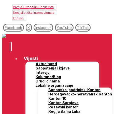
Partija Europskih Socijalista
Socijalistička Internacionala
English
Facebook
X
Instagram
YouTube
TikTok
Vijesti
Aktuelnosti
Saopštenja i izjave
Intervju
Kolumna/Blog
Drugi o nama
Lokalne organizacije
Bosansko-podrinjski Kanton
Hercegovačko-neretvanski kanton
Kanton 10
Kanton Sarajevo
Posavski kanton
Regija Banja Luka