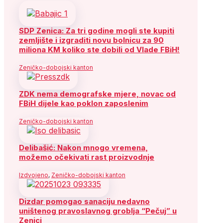
SDP Zenica: Za tri godine mogli ste kupiti
zemljište i izgraditi novu bolnicu za 90
miliona KM koliko ste dobili od Vlade FBiH!
Zeničko-dobojski kanton
ZDK nema demografske mjere, novac od
FBiH dijele kao poklon zaposlenim
Zeničko-dobojski kanton
Delibašić: Nakon mnogo vremena,
možemo očekivati rast proizvodnje
Izdvojeno
,
Zeničko-dobojski kanton
Dizdar pomogao sanaciju nedavno
uništenog pravoslavnog groblja “Pečuj” u
Zenici