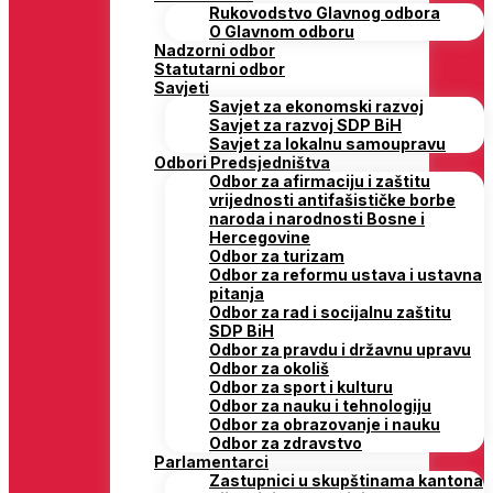
Rukovodstvo Glavnog odbora
O Glavnom odboru
Nadzorni odbor
Statutarni odbor
Savjeti
Savjet za ekonomski razvoj
Savjet za razvoj SDP BiH
Savjet za lokalnu samoupravu
Odbori Predsjedništva
Odbor za afirmaciju i zaštitu
vrijednosti antifašističke borbe
naroda i narodnosti Bosne i
Hercegovine
Odbor za turizam
Odbor za reformu ustava i ustavna
pitanja
Odbor za rad i socijalnu zaštitu
SDP BiH
Odbor za pravdu i državnu upravu
Odbor za okoliš
Odbor za sport i kulturu
Odbor za nauku i tehnologiju
Odbor za obrazovanje i nauku
Odbor za zdravstvo
Parlamentarci
Zastupnici u skupštinama kantona