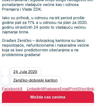
ponašanjem vladajuće većine kao i odnosa
Premijera i Vlade ZDK.
Iako su prihodi, u odnosu na isti period prošle
godine pali za 11% a u odnosu na plan za 2020.
godinu stravičnih 24 posto to vladajuću većinu
najmanje brine.
Građani Zeničko – dobojskog kantona su taoci
nepostojeće, nefunkcionalne i nakaradne većine
koja se bavi predizbornim obećanjima a ne
problemima građana!
24 Jula 2020
Zeničko-dobojski kanton
Facebook
X
Linkedin
Whatsapp
Email
Print
Shortlink
Možda vas zanima