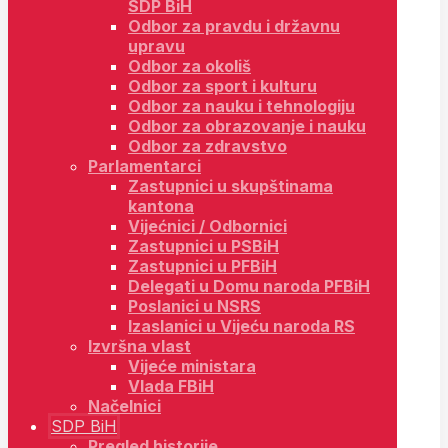
SDP BiH
Odbor za pravdu i državnu
upravu
Odbor za okoliš
Odbor za sport i kulturu
Odbor za nauku i tehnologiju
Odbor za obrazovanje i nauku
Odbor za zdravstvo
Parlamentarci
Zastupnici u skupštinama
kantona
Vijećnici / Odbornici
Zastupnici u PSBiH
Zastupnici u PFBiH
Delegati u Domu naroda PFBiH
Poslanici u NSRS
Izaslanici u Vijeću naroda RS
Izvršna vlast
Vijeće ministara
Vlada FBiH
Načelnici
SDP BiH
Pregled historije