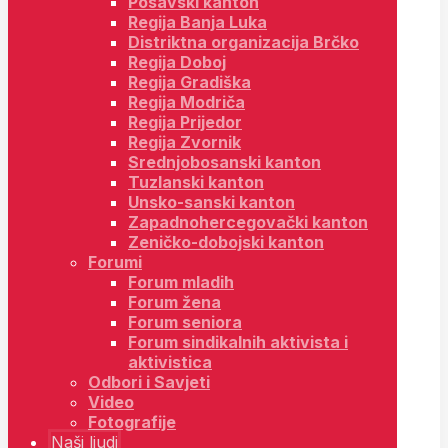
Posavski kanton
Regija Banja Luka
Distriktna organizacija Brčko
Regija Doboj
Regija Gradiška
Regija Modriča
Regija Prijedor
Regija Zvornik
Srednjobosanski kanton
Tuzlanski kanton
Unsko-sanski kanton
Zapadnohercegovački kanton
Zeničko-dobojski kanton
Forumi
Forum mladih
Forum žena
Forum seniora
Forum sindikalnih aktivista i
aktivistica
Odbori i Savjeti
Video
Fotografije
Naši ljudi