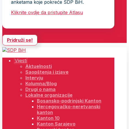
anketama koje pokreće SDP BiH.
Kliknite ovdje da pristupite Atlasu
Pridruži se!
Vijesti
Aktuelnosti
Saopštenja i izjave
Intervju
Kolumna/Blog
Drugi o nama
Lokalne organizacije
Bosansko-podrinjski Kanton
Hercegovačko-neretvanski
kanton
Kanton 10
Kanton Sarajevo