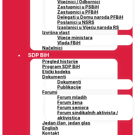
Vijećnici / Odbornici
Zastupnici u PSBiH
Zastupnici u PFBiH
Delegati u Domu naroda PFBiH
Poslanici u NSRS
Izaslanici u Vijeću naroda RS
Izvršna vlast
Vijeće ministara
Vlada FBiH
Načelnici
SDP BiH
Pregled historije
Program SDP BiH
Etički kodeks
Dokumenti
Dokumenti
Publikacije
Forumi
Forum mladih
Forum žena
Forum seniora
Forum sindikalnih aktivista /
aktivistica
Jedan član, jedan glas
English
Kontakt