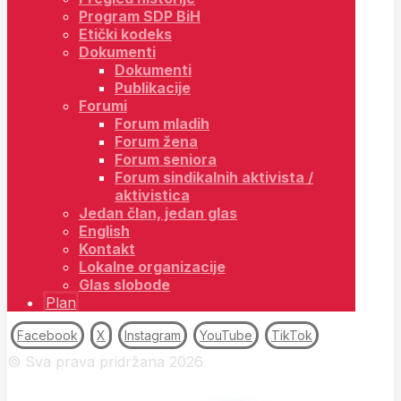
Program SDP BiH
Etički kodeks
Dokumenti
Dokumenti
Publikacije
Forumi
Forum mladih
Forum žena
Forum seniora
Forum sindikalnih aktivista /
aktivistica
Jedan član, jedan glas
English
Kontakt
Lokalne organizacije
Glas slobode
Plan
Facebook
X
Instagram
YouTube
TikTok
© Sva prava pridržana 2026