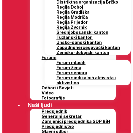
Distriktna organizacija Brčko
Regija Doboj
Regija Gradiška
Regija Modriča
Regija Prijedor
Regija Zvornik
Srednjobosanski kanton
Tuzlanski kanton
Unsko-sanski kanton
Zapadnohercegovački kanton
Zeničko-dobojski kanton
Forumi
Forum mladih
Forum žena
Forum seniora
Forum sindikalnih aktivista i
aktivistica
Odbori i Savjeti
Video
Fotografije
Naši ljudi
Predsjednik
Generalni sekretar
Zamjenici predsjednika SDP BiH
Predsjedništvo
Glavni odbor