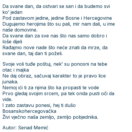
Da svane dan, da ostvari se san i da budemo svi
ko’ jedan
Pod zastavom jedine, jedine Bosne i Hercegovine
Dugujemo herojima što su pali, mir nam dali, u ime
naše domovine.
Da svane dan za sve nas što nas samo dobro i
loše dijeli
Rađajmo nove nade što neće znati da mrze, da
svane dan, taj dan ti poželi.
Svoje voli tuđe poštuj, nek’ su ponosni na tebe
otac i majka
Ne daj obraz, sačuvaj karakter to je pravo lice
junaka.
Nemoj ići ti za njima što ka propasti te vode
Prvo gledaj svojim srcem, pa tek onda pusti oči da
vide.
I zato zastavu ponesi, hej ti dušo
Bosanskohercegovačka
Živi vječno naša zemljo, zemljo pobjednika.
Autor: Senad Memić