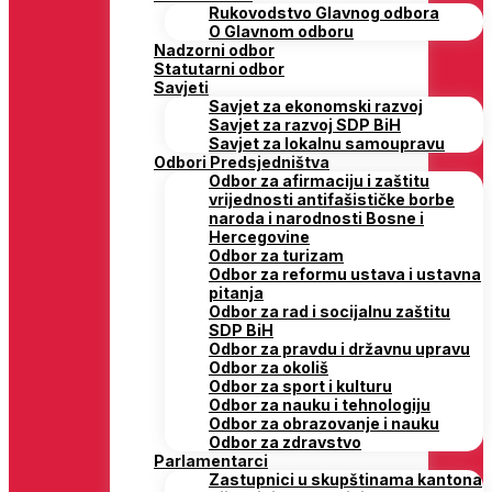
Rukovodstvo Glavnog odbora
O Glavnom odboru
Nadzorni odbor
Statutarni odbor
Savjeti
Savjet za ekonomski razvoj
Savjet za razvoj SDP BiH
Savjet za lokalnu samoupravu
Odbori Predsjedništva
Odbor za afirmaciju i zaštitu
vrijednosti antifašističke borbe
naroda i narodnosti Bosne i
Hercegovine
Odbor za turizam
Odbor za reformu ustava i ustavna
pitanja
Odbor za rad i socijalnu zaštitu
SDP BiH
Odbor za pravdu i državnu upravu
Odbor za okoliš
Odbor za sport i kulturu
Odbor za nauku i tehnologiju
Odbor za obrazovanje i nauku
Odbor za zdravstvo
Parlamentarci
Zastupnici u skupštinama kantona