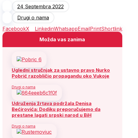
24 Septembra 2022
Drugi o nama
Facebook
X
Linkedin
Whatsapp
Email
Print
Shortlink
Možda vas zanima
Ugledni stručnjak za ustavno pravo Nurko
Pobrić razobličio propagandu oko Vukoje
Drugi o nama
Udruženja žrtava podržala Denisa
Bećirovića: Dodiku preporučujemo da
prestane lagati srpski narod u BiH
Drugi o nama