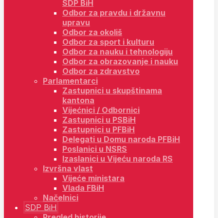
SDP BiH
Odbor za pravdu i državnu
upravu
Odbor za okoliš
Odbor za sport i kulturu
Odbor za nauku i tehnologiju
Odbor za obrazovanje i nauku
Odbor za zdravstvo
Parlamentarci
Zastupnici u skupštinama
kantona
Vijećnici / Odbornici
Zastupnici u PSBiH
Zastupnici u PFBiH
Delegati u Domu naroda PFBiH
Poslanici u NSRS
Izaslanici u Vijeću naroda RS
Izvršna vlast
Vijeće ministara
Vlada FBiH
Načelnici
SDP BiH
Pregled historije