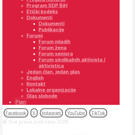
Program SDP BiH
Etički kodeks
Dokumenti
Dokumenti
Publikacije
Forumi
Forum mladih
Forum žena
Forum seniora
Forum sindikalnih aktivista /
aktivistica
Jedan član, jedan glas
English
Kontakt
Lokalne organizacije
Glas slobode
Plan
Facebook
X
Instagram
YouTube
TikTok
© Sva prava pridržana 2026