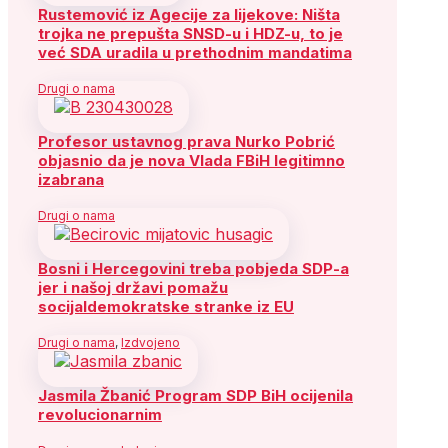
Rustemović iz Agecije za lijekove: Ništa
trojka ne prepušta SNSD-u i HDZ-u, to je
već SDA uradila u prethodnim mandatima
Drugi o nama
Profesor ustavnog prava Nurko Pobrić
objasnio da je nova Vlada FBiH legitimno
izabrana
Drugi o nama
Bosni i Hercegovini treba pobjeda SDP-a
jer i našoj državi pomažu
socijaldemokratske stranke iz EU
Drugi o nama
,
Izdvojeno
Jasmila Žbanić Program SDP BiH ocijenila
revolucionarnim