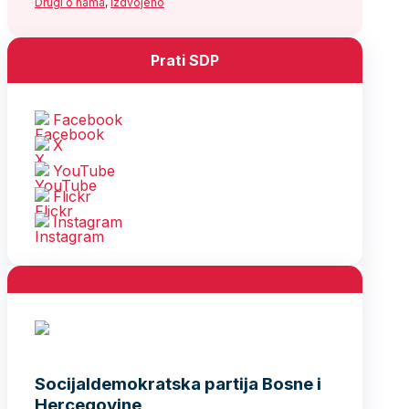
Drugi o nama
,
Izdvojeno
Prati SDP
Facebook
X
YouTube
Flickr
Instagram
Socijaldemokratska partija Bosne i
Hercegovine