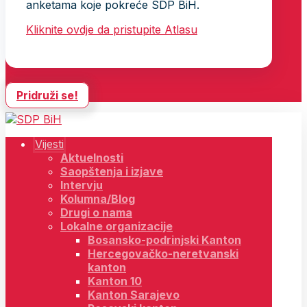
anketama koje pokreće SDP BiH.
Kliknite ovdje da pristupite Atlasu
Pridruži se!
Vijesti
Aktuelnosti
Saopštenja i izjave
Intervju
Kolumna/Blog
Drugi o nama
Lokalne organizacije
Bosansko-podrinjski Kanton
Hercegovačko-neretvanski
kanton
Kanton 10
Kanton Sarajevo