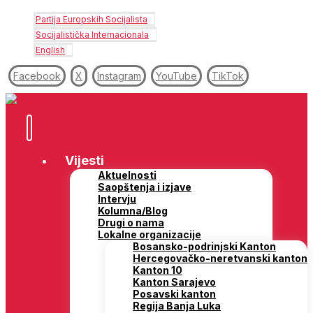
Partija Europskih Socijalista
Socijalistička Internacionala
English
Facebook
X
Instagram
YouTube
TikTok
Vijesti
Aktuelnosti
Saopštenja i izjave
Intervju
Kolumna/Blog
Drugi o nama
Lokalne organizacije
Bosansko-podrinjski Kanton
Hercegovačko-neretvanski kanton
Kanton 10
Kanton Sarajevo
Posavski kanton
Regija Banja Luka