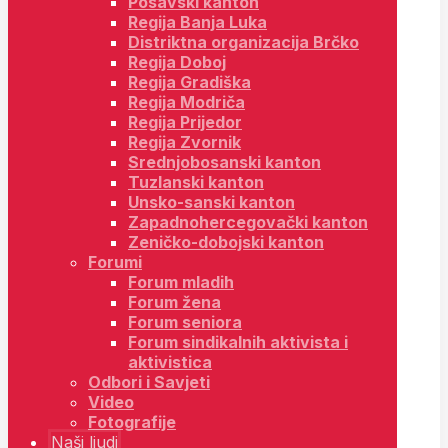
Posavski kanton
Regija Banja Luka
Distriktna organizacija Brčko
Regija Doboj
Regija Gradiška
Regija Modriča
Regija Prijedor
Regija Zvornik
Srednjobosanski kanton
Tuzlanski kanton
Unsko-sanski kanton
Zapadnohercegovački kanton
Zeničko-dobojski kanton
Forumi
Forum mladih
Forum žena
Forum seniora
Forum sindikalnih aktivista i
aktivistica
Odbori i Savjeti
Video
Fotografije
Naši ljudi