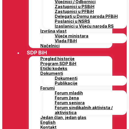
Vijećnici / Odbornici
Zastupnici u PSBiH
Zastupnici u PFBiH
Delegati u Domu naroda PFBiH
Poslanici u NSRS
Izaslanici u Vijeću naroda RS
Izvršna vlast
Vijeće ministara
Vlada FBiH
Načelnici
SDP BiH
Pregled historije
Program SDP BiH
Etički kodeks
Dokumenti
Dokumenti
Publikacije
Forumi
Forum mladih
Forum žena
Forum seniora
Forum sindikalnih aktivista /
aktivistica
Jedan član, jedan glas
English
Kontakt