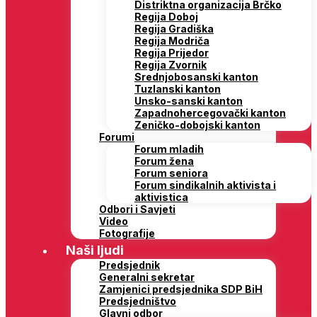
Distriktna organizacija Brčko
Regija Doboj
Regija Gradiška
Regija Modriča
Regija Prijedor
Regija Zvornik
Srednjobosanski kanton
Tuzlanski kanton
Unsko-sanski kanton
Zapadnohercegovački kanton
Zeničko-dobojski kanton
Forumi
Forum mladih
Forum žena
Forum seniora
Forum sindikalnih aktivista i
aktivistica
Odbori i Savjeti
Video
Fotografije
Naši ljudi
Predsjednik
Generalni sekretar
Zamjenici predsjednika SDP BiH
Predsjedništvo
Glavni odbor