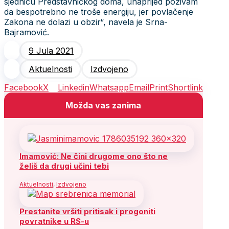
sjednicu Predstavničkog doma, unaprijed pozivam
da bespotrebno ne troše energiju, jer povlačenje
Zakona ne dolazi u obzir“, navela je Srna-
Bajramović.
9 Jula 2021
Aktuelnosti
Izdvojeno
Facebook
X
Linkedin
Whatsapp
Email
Print
Shortlink
Možda vas zanima
Imamović: Ne čini drugome ono što ne
želiš da drugi učini tebi
Aktuelnosti
,
Izdvojeno
Prestanite vršiti pritisak i progoniti
povratnike u RS-u