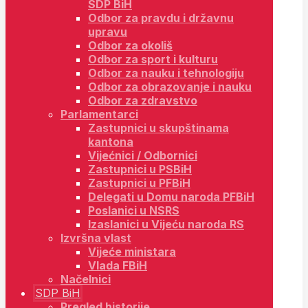
SDP BiH
Odbor za pravdu i državnu
upravu
Odbor za okoliš
Odbor za sport i kulturu
Odbor za nauku i tehnologiju
Odbor za obrazovanje i nauku
Odbor za zdravstvo
Parlamentarci
Zastupnici u skupštinama
kantona
Vijećnici / Odbornici
Zastupnici u PSBiH
Zastupnici u PFBiH
Delegati u Domu naroda PFBiH
Poslanici u NSRS
Izaslanici u Vijeću naroda RS
Izvršna vlast
Vijeće ministara
Vlada FBiH
Načelnici
SDP BiH
Pregled historije