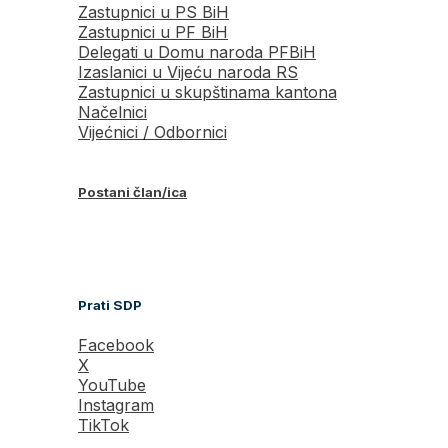
Zastupnici u PS BiH
Zastupnici u PF BiH
Delegati u Domu naroda PFBiH
Izaslanici u Vijeću naroda RS
Zastupnici u skupštinama kantona
Načelnici
Vijećnici / Odbornici
Postani član/ica
Prati SDP
Facebook
X
YouTube
Instagram
TikTok