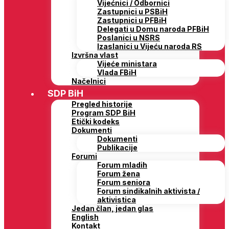
Vijećnici / Odbornici
Zastupnici u PSBiH
Zastupnici u PFBiH
Delegati u Domu naroda PFBiH
Poslanici u NSRS
Izaslanici u Vijeću naroda RS
Izvršna vlast
Vijeće ministara
Vlada FBiH
Načelnici
SDP BiH
Pregled historije
Program SDP BiH
Etički kodeks
Dokumenti
Dokumenti
Publikacije
Forumi
Forum mladih
Forum žena
Forum seniora
Forum sindikalnih aktivista /
aktivistica
Jedan član, jedan glas
English
Kontakt