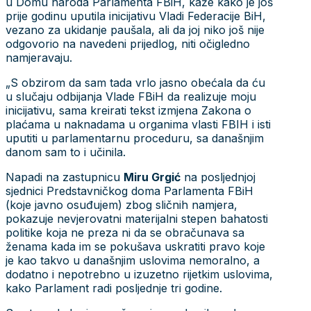
u Domu naroda Parlamenta FBiH, kaže kako je još
prije godinu uputila inicijativu Vladi Federacije BiH,
vezano za ukidanje paušala, ali da joj niko još nije
odgovorio na navedeni prijedlog, niti očigledno
namjeravaju.
„S obzirom da sam tada vrlo jasno obećala da ću
u slučaju odbijanja Vlade FBiH da realizuje moju
inicijativu, sama kreirati tekst izmjena Zakona o
plaćama u naknadama u organima vlasti FBIH i isti
uputiti u parlamentarnu proceduru, sa današnjim
danom sam to i učinila.
Napadi na zastupnicu
Miru Grgić
na posljednjoj
sjednici Predstavničkog doma Parlamenta FBiH
(koje javno osuđujem) zbog sličnih namjera,
pokazuje nevjerovatni materijalni stepen bahatosti
politike koja ne preza ni da se obračunava sa
ženama kada im se pokušava uskratiti pravo koje
je kao takvo u današnjim uslovima nemoralno, a
dodatno i nepotrebno u izuzetno rijetkim uslovima,
kako Parlament radi posljednje tri godine.