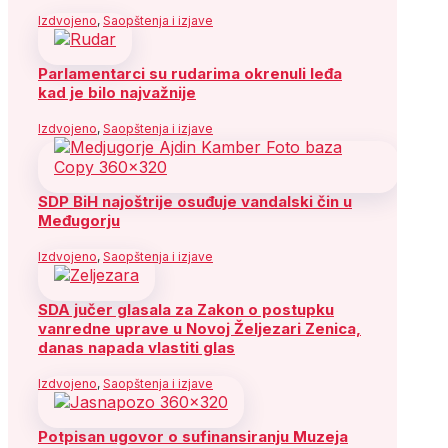
Izdvojeno
,
Saopštenja i izjave
Parlamentarci su rudarima okrenuli leđa
kad je bilo najvažnije
Izdvojeno
,
Saopštenja i izjave
SDP BiH najoštrije osuđuje vandalski čin u
Međugorju
Izdvojeno
,
Saopštenja i izjave
SDA jučer glasala za Zakon o postupku
vanredne uprave u Novoj Željezari Zenica,
danas napada vlastiti glas
Izdvojeno
,
Saopštenja i izjave
Potpisan ugovor o sufinansiranju Muzeja