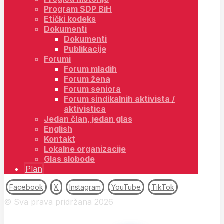
Program SDP BiH
Etički kodeks
Dokumenti
Dokumenti
Publikacije
Forumi
Forum mladih
Forum žena
Forum seniora
Forum sindikalnih aktivista /
aktivistica
Jedan član, jedan glas
English
Kontakt
Lokalne organizacije
Glas slobode
Plan
Facebook
X
Instagram
YouTube
TikTok
© Sva prava pridržana 2026