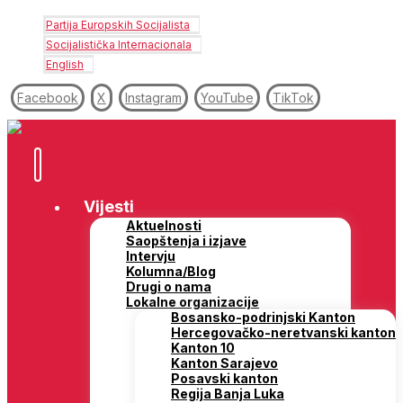
Partija Europskih Socijalista
Socijalistička Internacionala
English
Facebook
X
Instagram
YouTube
TikTok
Vijesti
Aktuelnosti
Saopštenja i izjave
Intervju
Kolumna/Blog
Drugi o nama
Lokalne organizacije
Bosansko-podrinjski Kanton
Hercegovačko-neretvanski kanton
Kanton 10
Kanton Sarajevo
Posavski kanton
Regija Banja Luka