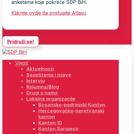
anketama koje pokreće SDP BiH.
Kliknite ovdje da pristupite Atlasu
Pridruži se!
Vijesti
Aktuelnosti
Saopštenja i izjave
Intervju
Kolumna/Blog
Drugi o nama
Lokalne organizacije
Bosansko-podrinjski Kanton
Hercegovačko-neretvanski
kanton
Kanton 10
Kanton Sarajevo