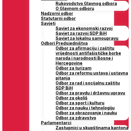
Rukovodstvo Glavnog odbora
O Glavnom odboru
Nadzorni odbor
Statutarni odbor
Savjeti
Savjet za ekonomski razvoj
Savjet za razvoj SDP BiH
Savjet za lokalnu samoupravu
Odbori Predsjedništva
Odbor za afirmaciju i zaštitu
vrijednosti antifašističke borbe
naroda i narodnosti Bosne i
Hercegovine
Odbor za turizam
Odbor za reformu ustava i ustavna
pitanja
Odbor za rad i socijalnu zaštitu
SDP BiH
Odbor za pravdu i državnu upravu
Odbor za okoliš
Odbor za sport i kulturu
Odbor za nauku i tehnologiju
Odbor za obrazovanje i nauku
Odbor za zdravstvo
Parlamentarci
Zastupnici u skupštinama kantona