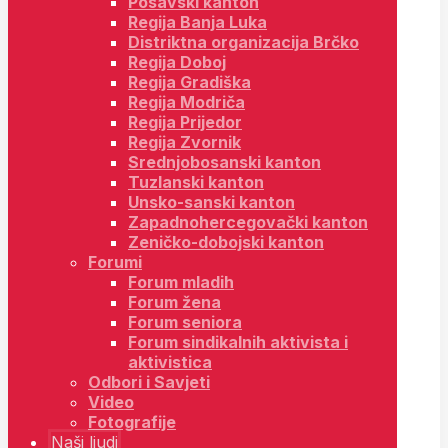
Posavski kanton
Regija Banja Luka
Distriktna organizacija Brčko
Regija Doboj
Regija Gradiška
Regija Modriča
Regija Prijedor
Regija Zvornik
Srednjobosanski kanton
Tuzlanski kanton
Unsko-sanski kanton
Zapadnohercegovački kanton
Zeničko-dobojski kanton
Forumi
Forum mladih
Forum žena
Forum seniora
Forum sindikalnih aktivista i
aktivistica
Odbori i Savjeti
Video
Fotografije
Naši ljudi