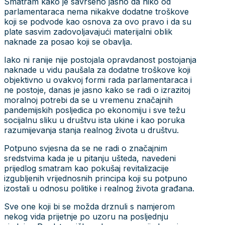
Smatram kako je savršeno jasno da niko od
parlamentaraca nema nikakve dodatne troškove
koji se podvode kao osnova za ovo pravo i da su
plate sasvim zadovoljavajući materijalni oblik
naknade za posao koji se obavlja.
Iako ni ranije nije postojala opravdanost postojanja
naknade u vidu paušala za dodatne troškove koji
objektivno u ovakvoj formi rada parlamentaraca i
ne postoje, danas je jasno kako se radi o izrazitoj
moralnoj potrebi da se u vremenu značajnih
pandemijskih posljedica po ekonomiju i sve težu
socijalnu sliku u društvu ista ukine i kao poruka
razumijevanja stanja realnog života u društvu.
Potpuno svjesna da se ne radi o značajnim
sredstvima kada je u pitanju ušteda, navedeni
prijedlog smatram kao pokušaj revitalizacije
izgubljenih vrijednosnih principa koji su potpuno
izostali u odnosu politike i realnog života građana.
Sve one koji bi se možda drznuli s namjerom
nekog vida prijetnje po uzoru na posljednju