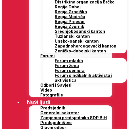
Distriktna organizacija Brčko
Regija Doboj
Regija Gradiška
Regija Modriča
Regija Prijedor
Regija Zvornik
Srednjobosanski kanton
Tuzlanski kanton
Unsko-sanski kanton
Zapadnohercegovački kanton
Zeničko-dobojski kanton
Forumi
Forum mladih
Forum žena
Forum seniora
Forum sindikalnih aktivista i
aktivistica
Odbori i Savjeti
Video
Fotografije
Naši ljudi
Predsjednik
Generalni sekretar
Zamjenici predsjednika SDP BiH
Predsjedništvo
Glavni odbor