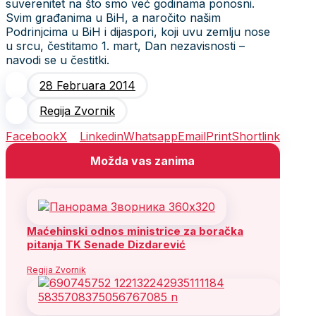
suverenitet na što smo već godinama ponosni.
Svim građanima u BiH, a naročito našim
Podrinjcima u BiH i dijaspori, koji uvu zemlju nose
u srcu, čestitamo 1. mart, Dan nezavisnosti –
navodi se u čestitki.
28 Februara 2014
Regija Zvornik
Facebook
X
Linkedin
Whatsapp
Email
Print
Shortlink
Možda vas zanima
Maćehinski odnos ministrice za boračka
pitanja TK Senade Dizdarević
Regija Zvornik