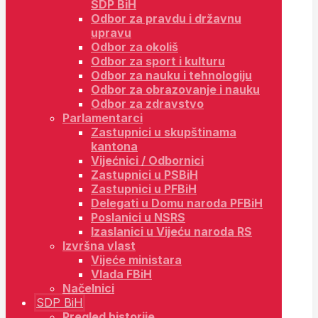
SDP BiH
Odbor za pravdu i državnu
upravu
Odbor za okoliš
Odbor za sport i kulturu
Odbor za nauku i tehnologiju
Odbor za obrazovanje i nauku
Odbor za zdravstvo
Parlamentarci
Zastupnici u skupštinama
kantona
Vijećnici / Odbornici
Zastupnici u PSBiH
Zastupnici u PFBiH
Delegati u Domu naroda PFBiH
Poslanici u NSRS
Izaslanici u Vijeću naroda RS
Izvršna vlast
Vijeće ministara
Vlada FBiH
Načelnici
SDP BiH
Pregled historije