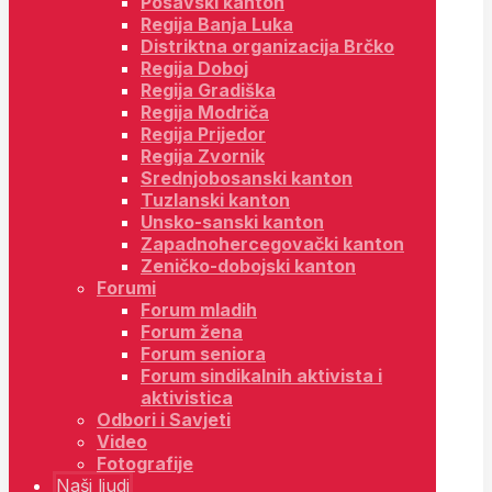
Posavski kanton
Regija Banja Luka
Distriktna organizacija Brčko
Regija Doboj
Regija Gradiška
Regija Modriča
Regija Prijedor
Regija Zvornik
Srednjobosanski kanton
Tuzlanski kanton
Unsko-sanski kanton
Zapadnohercegovački kanton
Zeničko-dobojski kanton
Forumi
Forum mladih
Forum žena
Forum seniora
Forum sindikalnih aktivista i
aktivistica
Odbori i Savjeti
Video
Fotografije
Naši ljudi