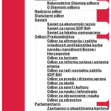
Rukovodstvo Glavnog odbora
O Glavnom odboru
Nadzorni odbor
Statutarni odbor
Savjeti
Savjet za ekonomski razvoj
Savjet za razvoj SDP BiH
Savjet za lokalnu samoupravu
Odbori Predsjedništva
Odbor za afirmaciju i zaštitu
vrijednosti antifašističke borbe
naroda i narodnosti Bosne i
Hercegovine
Odbor za turizam
Odbor za reformu ustava i ustavna
pitanja
Odbor za rad i socijalnu zaštitu
SDP BiH
Odbor za pravdu i državnu upravu
Odbor za okoliš
Odbor za sport i kulturu
Odbor za nauku i tehnologiju
Odbor za obrazovanje i nauku
Odbor za zdravstvo
Parlamentarci
Zastupnici u skupštinama kantona