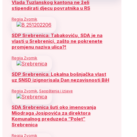
Vlada Tuzlanskog kantona ne želi
stipendirati djecu povratnika u RS
Regija Zvornik
SDP Srebrenica: Tabakoviću, SDA je na
vlasti u Srebrenici, zašto ne pokrenete
promjenu naziva ulica?!
Regija Zvornik
SDP Srebrenica: Lokalna bošnjačka vlast
uz SNSD izignorisala Dan nezavisnosti BiH
Regija Zvornik
,
Saopštenja i izjave
SDA Srebrenica šuti oko imenovanja
Miodraga Josipovića za direktora
Komunalnog preduzeća “Polet”
Srebrenica
Regija Zvornik