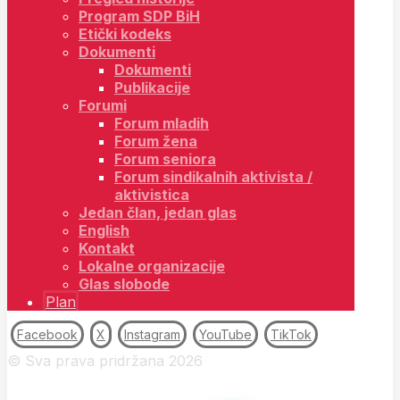
Program SDP BiH
Etički kodeks
Dokumenti
Dokumenti
Publikacije
Forumi
Forum mladih
Forum žena
Forum seniora
Forum sindikalnih aktivista /
aktivistica
Jedan član, jedan glas
English
Kontakt
Lokalne organizacije
Glas slobode
Plan
Facebook
X
Instagram
YouTube
TikTok
© Sva prava pridržana 2026