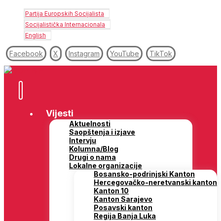
Partija Europskih Socijalista
Socijalistička Internacionala
English
Facebook
X
Instagram
YouTube
TikTok
Vijesti
Aktuelnosti
Saopštenja i izjave
Intervju
Kolumna/Blog
Drugi o nama
Lokalne organizacije
Bosansko-podrinjski Kanton
Hercegovačko-neretvanski kanton
Kanton 10
Kanton Sarajevo
Posavski kanton
Regija Banja Luka