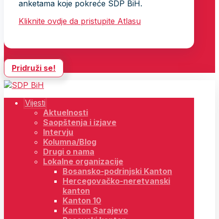
anketama koje pokreće SDP BiH.
Kliknite ovdje da pristupite Atlasu
Pridruži se!
Vijesti
Aktuelnosti
Saopštenja i izjave
Intervju
Kolumna/Blog
Drugi o nama
Lokalne organizacije
Bosansko-podrinjski Kanton
Hercegovačko-neretvanski
kanton
Kanton 10
Kanton Sarajevo