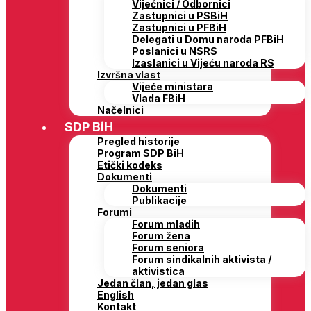
Vijećnici / Odbornici
Zastupnici u PSBiH
Zastupnici u PFBiH
Delegati u Domu naroda PFBiH
Poslanici u NSRS
Izaslanici u Vijeću naroda RS
Izvršna vlast
Vijeće ministara
Vlada FBiH
Načelnici
SDP BiH
Pregled historije
Program SDP BiH
Etički kodeks
Dokumenti
Dokumenti
Publikacije
Forumi
Forum mladih
Forum žena
Forum seniora
Forum sindikalnih aktivista /
aktivistica
Jedan član, jedan glas
English
Kontakt