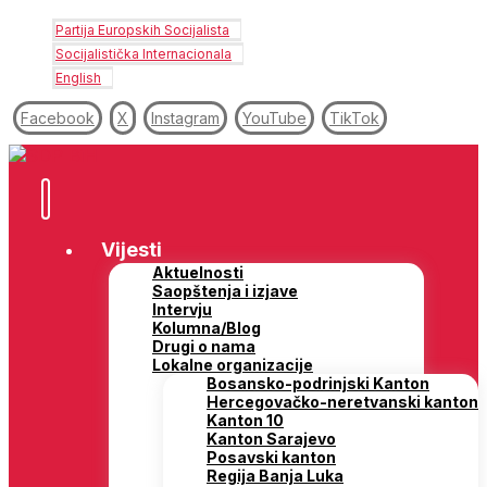
Partija Europskih Socijalista
Socijalistička Internacionala
English
Facebook
X
Instagram
YouTube
TikTok
Vijesti
Aktuelnosti
Saopštenja i izjave
Intervju
Kolumna/Blog
Drugi o nama
Lokalne organizacije
Bosansko-podrinjski Kanton
Hercegovačko-neretvanski kanton
Kanton 10
Kanton Sarajevo
Posavski kanton
Regija Banja Luka