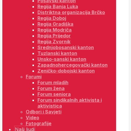
Posavski kanton
Regija Banja Luka
Distriktna organizacija Brčko
Regija Doboj
Regija Gradiška
Regija Modriča
Regija Prijedor
Regija Zvornik
Srednjobosanski kanton
Tuzlanski kanton
Unsko-sanski kanton
Zapadnohercegovački kanton
Zeničko-dobojski kanton
Forumi
Forum mladih
Forum žena
Forum seniora
Forum sindikalnih aktivista i
aktivistica
Odbori i Savjeti
Video
Fotografije
Naši ljudi