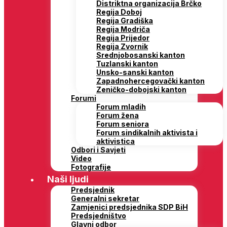
Distriktna organizacija Brčko
Regija Doboj
Regija Gradiška
Regija Modriča
Regija Prijedor
Regija Zvornik
Srednjobosanski kanton
Tuzlanski kanton
Unsko-sanski kanton
Zapadnohercegovački kanton
Zeničko-dobojski kanton
Forumi
Forum mladih
Forum žena
Forum seniora
Forum sindikalnih aktivista i
aktivistica
Odbori i Savjeti
Video
Fotografije
Naši ljudi
Predsjednik
Generalni sekretar
Zamjenici predsjednika SDP BiH
Predsjedništvo
Glavni odbor