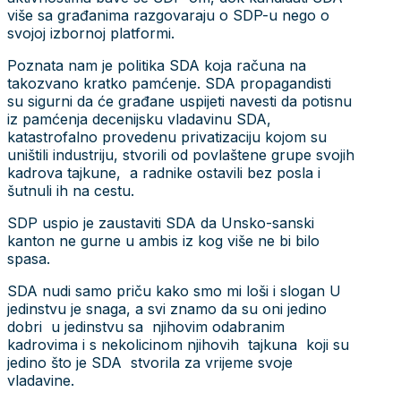
više sa građanima razgovaraju o SDP-u nego o
svojoj izbornoj platformi.
Poznata nam je politika SDA koja računa na
takozvano kratko pamćenje. SDA propagandisti
su sigurni da će građane uspijeti navesti da potisnu
iz pamćenja decenijsku vladavinu SDA,
katastrofalno provedenu privatizaciju kojom su
uništili industriju, stvorili od povlaštene grupe svojih
kadrova tajkune, a radnike ostavili bez posla i
šutnuli ih na cestu.
SDP uspio je zaustaviti SDA da Unsko-sanski
kanton ne gurne u ambis iz kog više ne bi bilo
spasa.
SDA nudi samo priču kako smo mi loši i slogan U
jedinstvu je snaga, a svi znamo da su oni jedino
dobri u jedinstvu sa njihovim odabranim
kadrovima i s nekolicinom njihovih tajkuna koji su
jedino što je SDA stvorila za vrijeme svoje
vladavine.