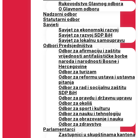
Rukovodstvo Glavnog odbora
O Glavnom odboru
Nadzorni odbor
Statutarni odbor
Savjeti
Savjet za ekonomski razvoj
Savjet za razvoj SDP BiH
Savjet za lokalnu samoupravu
Odbori Predsjedništva
Odbor za afirmaciju i zaštitu
vrijednosti antifašističke borbe
naroda i narodnosti Bosne i
Hercegovine
Odbor za turizam
Odbor za reformu ustava i ustavna
pitanja
Odbor za rad i socijalnu zaštitu
SDP BiH
Odbor za pravdu i državnu upravu
Odbor za okoliš
Odbor za sport i kulturu
Odbor za nauku i tehnologiju
Odbor za obrazovanje i nauku
Odbor za zdravstvo
Parlamentarci
Zastupnici u skupštinama kantona