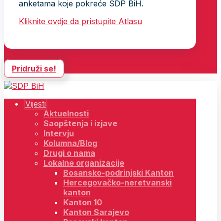
anketama koje pokreće SDP BiH.
Kliknite ovdje da pristupite Atlasu
Pridruži se!
Vijesti
Aktuelnosti
Saopštenja i izjave
Intervju
Kolumna/Blog
Drugi o nama
Lokalne organizacije
Bosansko-podrinjski Kanton
Hercegovačko-neretvanski
kanton
Kanton 10
Kanton Sarajevo