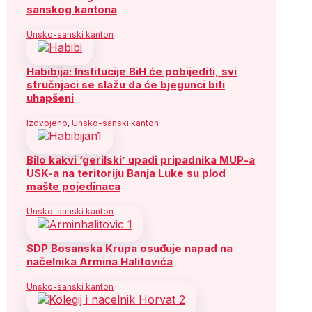
sanskog kantona
Unsko-sanski kanton
Habibija: Institucije BiH će pobijediti, svi
stručnjaci se slažu da će bjegunci biti
uhapšeni
Izdvojeno
,
Unsko-sanski kanton
Bilo kakvi ‘gerilski’ upadi pripadnika MUP-a
USK-a na teritoriju Banja Luke su plod
mašte pojedinaca
Unsko-sanski kanton
SDP Bosanska Krupa osuđuje napad na
načelnika Armina Halitovića
Unsko-sanski kanton