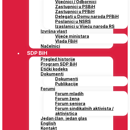
Vijećnici / Odbornici
Zastupnici u PSBiH
Zastupnici u PFBiH
Delegati u Domu naroda PFBiH
Poslanici u NSRS
Izaslanici u Vijeću naroda RS
Izvršna vlast
Vijeće ministara
Vlada FBiH
Načelnici
SDP BiH
Pregled historije
Program SDP BiH
Etički kodeks
Dokumenti
Dokumenti
Publikacije
Forumi
Forum mladih
Forum žena
Forum seniora
Forum sindikalnih aktivista /
aktivistica
Jedan član, jedan glas
English
Kontakt