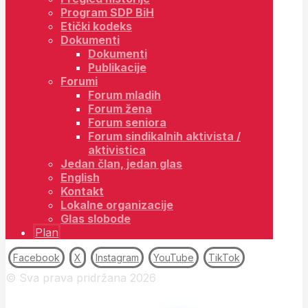
Program SDP BiH
Etički kodeks
Dokumenti
Dokumenti
Publikacije
Forumi
Forum mladih
Forum žena
Forum seniora
Forum sindikalnih aktivista /
aktivistica
Jedan član, jedan glas
English
Kontakt
Lokalne organizacije
Glas slobode
Plan
Facebook
X
Instagram
YouTube
TikTok
© Sva prava pridržana 2026