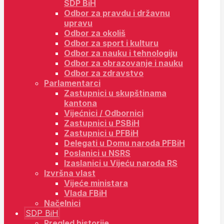
SDP BiH
Odbor za pravdu i državnu
upravu
Odbor za okoliš
Odbor za sport i kulturu
Odbor za nauku i tehnologiju
Odbor za obrazovanje i nauku
Odbor za zdravstvo
Parlamentarci
Zastupnici u skupštinama
kantona
Vijećnici / Odbornici
Zastupnici u PSBiH
Zastupnici u PFBiH
Delegati u Domu naroda PFBiH
Poslanici u NSRS
Izaslanici u Vijeću naroda RS
Izvršna vlast
Vijeće ministara
Vlada FBiH
Načelnici
SDP BiH
Pregled historije