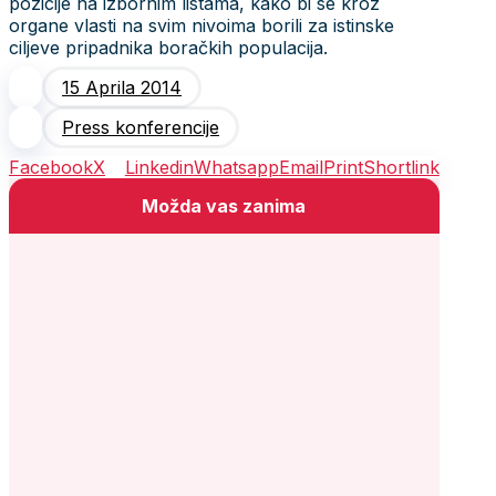
pozicije na izbornim listama, kako bi se kroz
organe vlasti na svim nivoima borili za istinske
ciljeve pripadnika boračkih populacija.
15 Aprila 2014
Press konferencije
Facebook
X
Linkedin
Whatsapp
Email
Print
Shortlink
Možda vas zanima