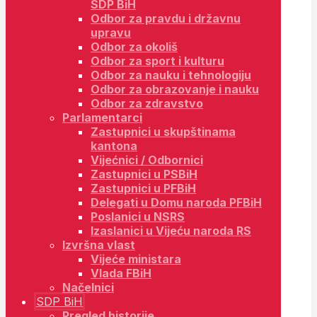
SDP BiH
Odbor za pravdu i državnu
upravu
Odbor za okoliš
Odbor za sport i kulturu
Odbor za nauku i tehnologiju
Odbor za obrazovanje i nauku
Odbor za zdravstvo
Parlamentarci
Zastupnici u skupštinama
kantona
Vijećnici / Odbornici
Zastupnici u PSBiH
Zastupnici u PFBiH
Delegati u Domu naroda PFBiH
Poslanici u NSRS
Izaslanici u Vijeću naroda RS
Izvršna vlast
Vijeće ministara
Vlada FBiH
Načelnici
SDP BiH
Pregled historije