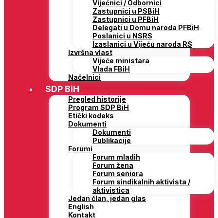
Vijećnici / Odbornici
Zastupnici u PSBiH
Zastupnici u PFBiH
Delegati u Domu naroda PFBiH
Poslanici u NSRS
Izaslanici u Vijeću naroda RS
Izvršna vlast
Vijeće ministara
Vlada FBiH
Načelnici
SDP BiH
Pregled historije
Program SDP BiH
Etički kodeks
Dokumenti
Dokumenti
Publikacije
Forumi
Forum mladih
Forum žena
Forum seniora
Forum sindikalnih aktivista /
aktivistica
Jedan član, jedan glas
English
Kontakt