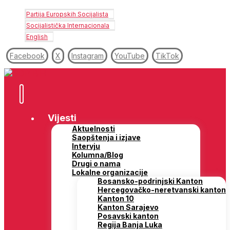
Partija Europskih Socijalista
Socijalistička Internacionala
English
Facebook
X
Instagram
YouTube
TikTok
Vijesti
Aktuelnosti
Saopštenja i izjave
Intervju
Kolumna/Blog
Drugi o nama
Lokalne organizacije
Bosansko-podrinjski Kanton
Hercegovačko-neretvanski kanton
Kanton 10
Kanton Sarajevo
Posavski kanton
Regija Banja Luka