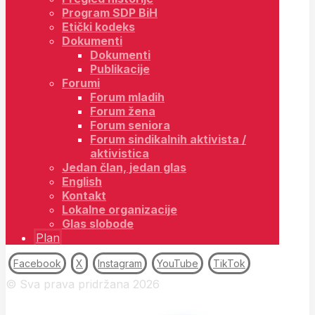
Program SDP BiH
Etički kodeks
Dokumenti
Dokumenti
Publikacije
Forumi
Forum mladih
Forum žena
Forum seniora
Forum sindikalnih aktivista /
aktivistica
Jedan član, jedan glas
English
Kontakt
Lokalne organizacije
Glas slobode
Plan
Facebook
X
Instagram
YouTube
TikTok
© Sva prava pridržana 2026