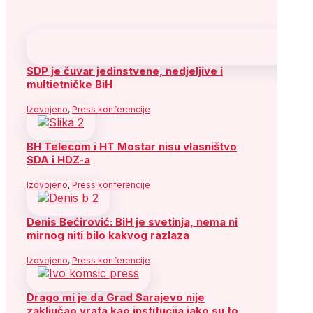
SDP je čuvar jedinstvene, nedjeljive i
multietničke BiH
Izdvojeno
,
Press konferencije
BH Telecom i HT Mostar nisu vlasništvo
SDA i HDZ-a
Izdvojeno
,
Press konferencije
Denis Bećirović: BiH je svetinja, nema ni
mirnog niti bilo kakvog razlaza
Izdvojeno
,
Press konferencije
Drago mi je da Grad Sarajevo nije
zaključao vrata kao institucija iako su to