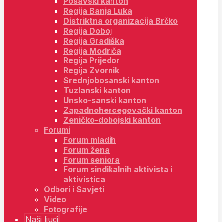
Posavski kanton
Regija Banja Luka
Distriktna organizacija Brčko
Regija Doboj
Regija Gradiška
Regija Modriča
Regija Prijedor
Regija Zvornik
Srednjobosanski kanton
Tuzlanski kanton
Unsko-sanski kanton
Zapadnohercegovački kanton
Zeničko-dobojski kanton
Forumi
Forum mladih
Forum žena
Forum seniora
Forum sindikalnih aktivista i
aktivistica
Odbori i Savjeti
Video
Fotografije
Naši ljudi