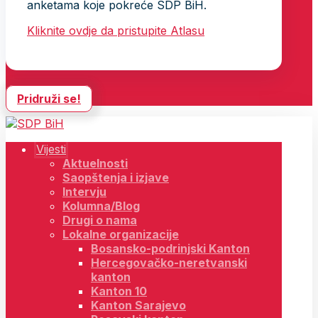
anketama koje pokreće SDP BiH.
Kliknite ovdje da pristupite Atlasu
Pridruži se!
Vijesti
Aktuelnosti
Saopštenja i izjave
Intervju
Kolumna/Blog
Drugi o nama
Lokalne organizacije
Bosansko-podrinjski Kanton
Hercegovačko-neretvanski
kanton
Kanton 10
Kanton Sarajevo