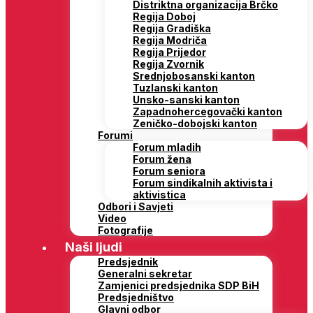
Distriktna organizacija Brčko
Regija Doboj
Regija Gradiška
Regija Modriča
Regija Prijedor
Regija Zvornik
Srednjobosanski kanton
Tuzlanski kanton
Unsko-sanski kanton
Zapadnohercegovački kanton
Zeničko-dobojski kanton
Forumi
Forum mladih
Forum žena
Forum seniora
Forum sindikalnih aktivista i
aktivistica
Odbori i Savjeti
Video
Fotografije
Naši ljudi
Predsjednik
Generalni sekretar
Zamjenici predsjednika SDP BiH
Predsjedništvo
Glavni odbor