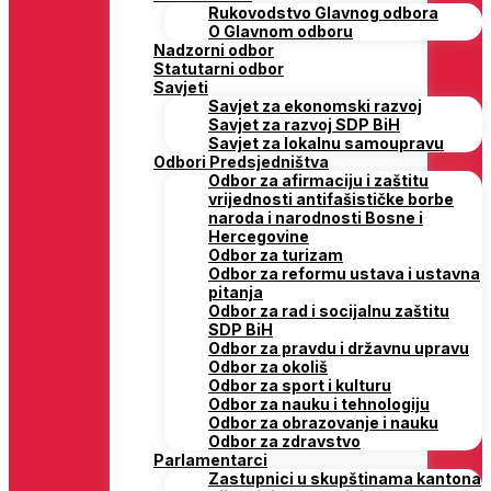
Rukovodstvo Glavnog odbora
O Glavnom odboru
Nadzorni odbor
Statutarni odbor
Savjeti
Savjet za ekonomski razvoj
Savjet za razvoj SDP BiH
Savjet za lokalnu samoupravu
Odbori Predsjedništva
Odbor za afirmaciju i zaštitu
vrijednosti antifašističke borbe
naroda i narodnosti Bosne i
Hercegovine
Odbor za turizam
Odbor za reformu ustava i ustavna
pitanja
Odbor za rad i socijalnu zaštitu
SDP BiH
Odbor za pravdu i državnu upravu
Odbor za okoliš
Odbor za sport i kulturu
Odbor za nauku i tehnologiju
Odbor za obrazovanje i nauku
Odbor za zdravstvo
Parlamentarci
Zastupnici u skupštinama kantona