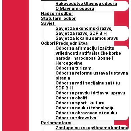
Rukovodstvo Glavnog odbora
O Glavnom odboru
Nadzorni odbor
Statutarni odbor
Savjeti
Savjet za ekonomski razvoj
Savjet za razvoj SDP BiH
Savjet za lokalnu samoupravu
Odbori Predsjedništva
Odbor za afirmaciju i zaštitu
vrijednosti antifašističke borbe
naroda i narodnosti Bosne i
Hercegovine
Odbor za turizam
Odbor za reformu ustava i ustavna
pitanja
Odbor za rad i socijalnu zaštitu
SDP BiH
Odbor za pravdu i državnu upravu
Odbor za okoliš
Odbor za sport i kulturu
Odbor za nauku i tehnologiju
Odbor za obrazovanje i nauku
Odbor za zdravstvo
Parlamentarci
Zastupnici u skupštinama kantona