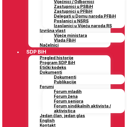
Vijećnici / Odbornici
Zastupnici u PSBiH
Zastupnici u PFBiH
Delegati u Domu naroda PFBiH
Poslanici u NSRS
Izaslanici u Vijeću naroda RS
Izvršna vlast
Vijeće ministara
Vlada FBiH
Načelnici
SDP BiH
Pregled historije
Program SDP BiH
Etički kodeks
Dokumenti
Dokumenti
Publikacije
Forumi
Forum mladih
Forum žena
Forum seniora
Forum sindikalnih aktivista /
aktivistica
Jedan član, jedan glas
English
Kontakt