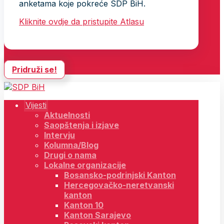
anketama koje pokreće SDP BiH.
Kliknite ovdje da pristupite Atlasu
Pridruži se!
Vijesti
Aktuelnosti
Saopštenja i izjave
Intervju
Kolumna/Blog
Drugi o nama
Lokalne organizacije
Bosansko-podrinjski Kanton
Hercegovačko-neretvanski
kanton
Kanton 10
Kanton Sarajevo