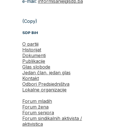
e-mail:
informisanje@sdp.ba
(Copy)
SDP BiH
O partiji
Historijat
Dokumenti
Publikacije
Glas slobode
Jedan član, jedan glas
Kontakt
Odbori Predsjedništva
Lokalne organizacije
Forum mladih
Forum žena
Forum seniora
Forum sindikalnih aktivista /
aktivistica