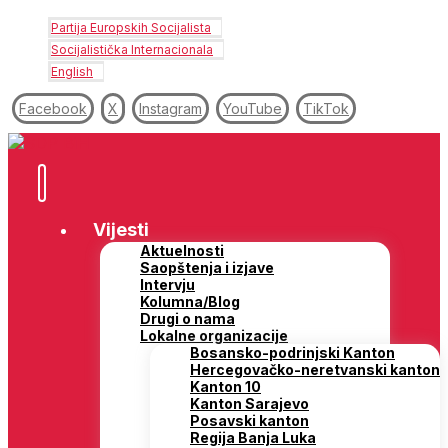
Partija Europskih Socijalista
Socijalistička Internacionala
English
Facebook
X
Instagram
YouTube
TikTok
Vijesti
Aktuelnosti
Saopštenja i izjave
Intervju
Kolumna/Blog
Drugi o nama
Lokalne organizacije
Bosansko-podrinjski Kanton
Hercegovačko-neretvanski kanton
Kanton 10
Kanton Sarajevo
Posavski kanton
Regija Banja Luka