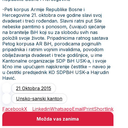
-Peti korpus Armije Republike Bosne i
Hercegovine 21. oktobra ove godine slavi svoj
dvadeset i treći rođendan. Slavni ratni put Sile
nebeske pamtimo s ponosom, čuvajući sjećanje
na branitelje BiH koji su za slobodu svih nas
položili svoje živote. Pripadnicima ratnog sastava
Petog korpusa AR BiH, porodicama poginulih
pripadnika i ratnim vojnim invalidima, povodom
obilježavanja dvadeset i treće godišnjice, u ime
Kantonalne organizacije SDP BiH USK-a, i svoje
lično ime upućujem najiskrenije čestitke – naveo je
u čestitki predsjednik KO SDPBiH USK-a Hajrudin
Havić.
21 Oktobra 2015
Unsko-sanski kanton
Facebook
X
Linkedin
Whatsapp
Email
Print
Shortlink
Možda vas zanima