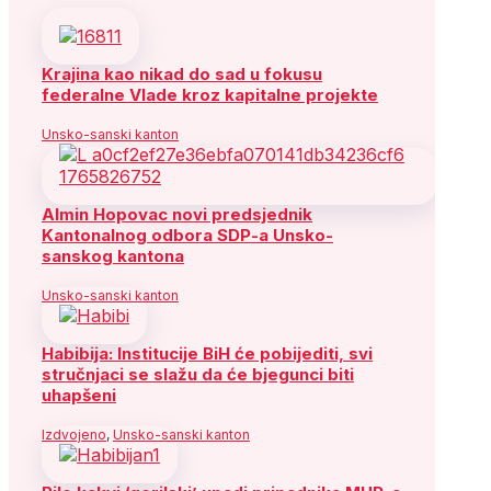
Krajina kao nikad do sad u fokusu
federalne Vlade kroz kapitalne projekte
Unsko-sanski kanton
Almin Hopovac novi predsjednik
Kantonalnog odbora SDP-a Unsko-
sanskog kantona
Unsko-sanski kanton
Habibija: Institucije BiH će pobijediti, svi
stručnjaci se slažu da će bjegunci biti
uhapšeni
Izdvojeno
,
Unsko-sanski kanton