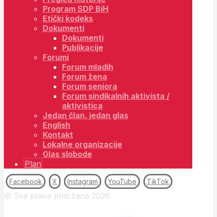
Program SDP BiH
Etički kodeks
Dokumenti
Dokumenti
Publikacije
Forumi
Forum mladih
Forum žena
Forum seniora
Forum sindikalnih aktivista /
aktivistica
Jedan član, jedan glas
English
Kontakt
Lokalne organizacije
Glas slobode
Plan
Facebook
X
Instagram
YouTube
TikTok
© Sva prava pridržana 2026