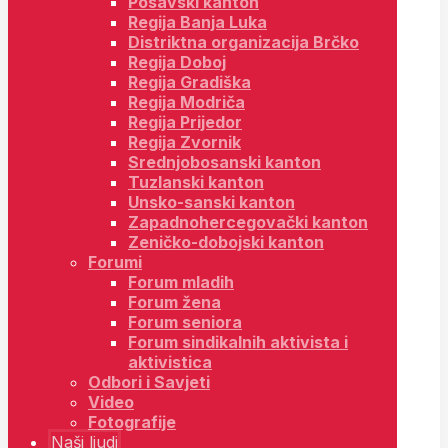
Posavski kanton
Regija Banja Luka
Distriktna organizacija Brčko
Regija Doboj
Regija Gradiška
Regija Modriča
Regija Prijedor
Regija Zvornik
Srednjobosanski kanton
Tuzlanski kanton
Unsko-sanski kanton
Zapadnohercegovački kanton
Zeničko-dobojski kanton
Forumi
Forum mladih
Forum žena
Forum seniora
Forum sindikalnih aktivista i
aktivistica
Odbori i Savjeti
Video
Fotografije
Naši ljudi