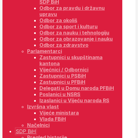
SDP BiH
Odbor za pravdu i državnu
upravu
Odbor za okoliš
Odbor za sport i kulturu
Odbor za nauku i tehnologiju
Odbor za obrazovanje i nauku
Odbor za zdravstvo
Parlamentarci
Zastupnici u skupštinama
kantona
Vijećnici / Odbornici
Zastupnici u PSBiH
Zastupnici u PFBiH
Delegati u Domu naroda PFBiH
Poslanici u NSRS
Izaslanici u Vijeću naroda RS
Izvršna vlast
Vijeće ministara
Vlada FBiH
Načelnici
SDP BiH
Pregled historije