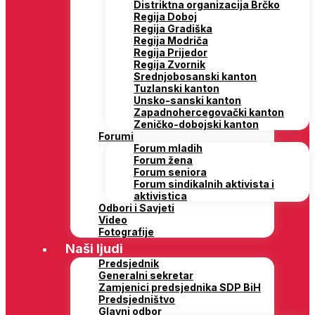
Distriktna organizacija Brčko
Regija Doboj
Regija Gradiška
Regija Modriča
Regija Prijedor
Regija Zvornik
Srednjobosanski kanton
Tuzlanski kanton
Unsko-sanski kanton
Zapadnohercegovački kanton
Zeničko-dobojski kanton
Forumi
Forum mladih
Forum žena
Forum seniora
Forum sindikalnih aktivista i
aktivistica
Odbori i Savjeti
Video
Fotografije
Naši ljudi
Predsjednik
Generalni sekretar
Zamjenici predsjednika SDP BiH
Predsjedništvo
Glavni odbor