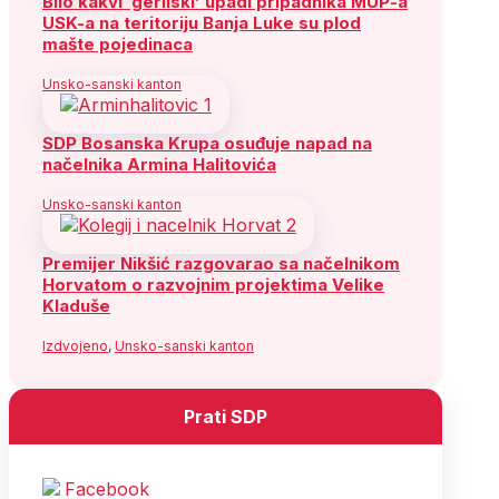
Bilo kakvi ‘gerilski’ upadi pripadnika MUP-a
USK-a na teritoriju Banja Luke su plod
mašte pojedinaca
Unsko-sanski kanton
SDP Bosanska Krupa osuđuje napad na
načelnika Armina Halitovića
Unsko-sanski kanton
Premijer Nikšić razgovarao sa načelnikom
Horvatom o razvojnim projektima Velike
Kladuše
Izdvojeno
,
Unsko-sanski kanton
Prati SDP
Facebook