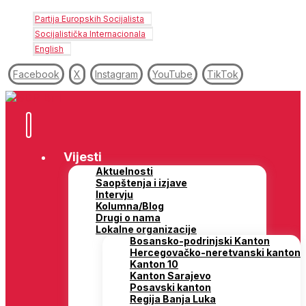
Partija Europskih Socijalista
Socijalistička Internacionala
English
Facebook
X
Instagram
YouTube
TikTok
Vijesti
Aktuelnosti
Saopštenja i izjave
Intervju
Kolumna/Blog
Drugi o nama
Lokalne organizacije
Bosansko-podrinjski Kanton
Hercegovačko-neretvanski kanton
Kanton 10
Kanton Sarajevo
Posavski kanton
Regija Banja Luka