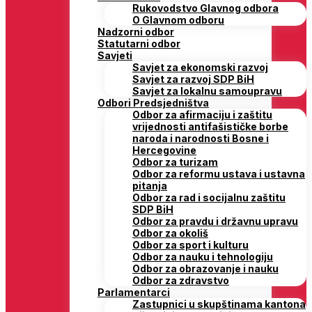
Rukovodstvo Glavnog odbora
O Glavnom odboru
Nadzorni odbor
Statutarni odbor
Savjeti
Savjet za ekonomski razvoj
Savjet za razvoj SDP BiH
Savjet za lokalnu samoupravu
Odbori Predsjedništva
Odbor za afirmaciju i zaštitu
vrijednosti antifašističke borbe
naroda i narodnosti Bosne i
Hercegovine
Odbor za turizam
Odbor za reformu ustava i ustavna
pitanja
Odbor za rad i socijalnu zaštitu
SDP BiH
Odbor za pravdu i državnu upravu
Odbor za okoliš
Odbor za sport i kulturu
Odbor za nauku i tehnologiju
Odbor za obrazovanje i nauku
Odbor za zdravstvo
Parlamentarci
Zastupnici u skupštinama kantona