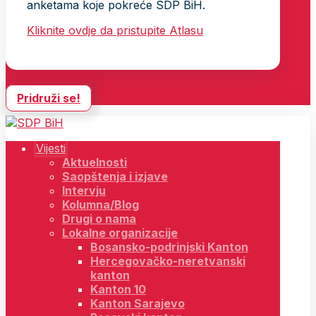
anketama koje pokreće SDP BiH.
Kliknite ovdje da pristupite Atlasu
Pridruži se!
Vijesti
Aktuelnosti
Saopštenja i izjave
Intervju
Kolumna/Blog
Drugi o nama
Lokalne organizacije
Bosansko-podrinjski Kanton
Hercegovačko-neretvanski
kanton
Kanton 10
Kanton Sarajevo