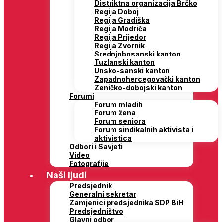
Distriktna organizacija Brčko
Regija Doboj
Regija Gradiška
Regija Modriča
Regija Prijedor
Regija Zvornik
Srednjobosanski kanton
Tuzlanski kanton
Unsko-sanski kanton
Zapadnohercegovački kanton
Zeničko-dobojski kanton
Forumi
Forum mladih
Forum žena
Forum seniora
Forum sindikalnih aktivista i
aktivistica
Odbori i Savjeti
Video
Fotografije
Naši ljudi
Predsjednik
Generalni sekretar
Zamjenici predsjednika SDP BiH
Predsjedništvo
Glavni odbor