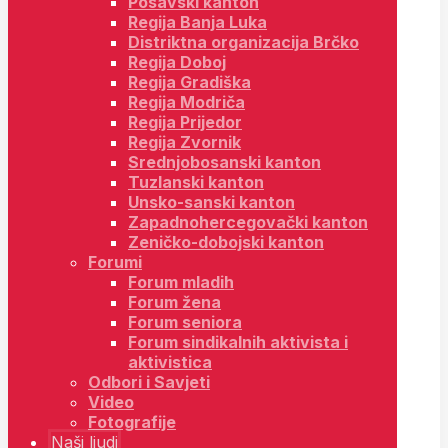
Posavski kanton
Regija Banja Luka
Distriktna organizacija Brčko
Regija Doboj
Regija Gradiška
Regija Modriča
Regija Prijedor
Regija Zvornik
Srednjobosanski kanton
Tuzlanski kanton
Unsko-sanski kanton
Zapadnohercegovački kanton
Zeničko-dobojski kanton
Forumi
Forum mladih
Forum žena
Forum seniora
Forum sindikalnih aktivista i
aktivistica
Odbori i Savjeti
Video
Fotografije
Naši ljudi