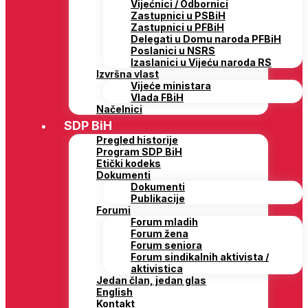
Vijećnici / Odbornici
Zastupnici u PSBiH
Zastupnici u PFBiH
Delegati u Domu naroda PFBiH
Poslanici u NSRS
Izaslanici u Vijeću naroda RS
Izvršna vlast
Vijeće ministara
Vlada FBiH
Načelnici
SDP BiH
Pregled historije
Program SDP BiH
Etički kodeks
Dokumenti
Dokumenti
Publikacije
Forumi
Forum mladih
Forum žena
Forum seniora
Forum sindikalnih aktivista /
aktivistica
Jedan član, jedan glas
English
Kontakt