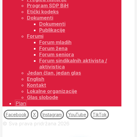
Program SDP BiH
Etički kodeks
Dokumenti
Dokumenti
Publikacije
Forumi
Forum mladih
Forum žena
Forum seniora
Forum sindikalnih aktivista /
aktivistica
Jedan član, jedan glas
English
Kontakt
Lokalne organizacije
Glas slobode
Plan
Facebook
X
Instagram
YouTube
TikTok
© Sva prava pridržana 2026