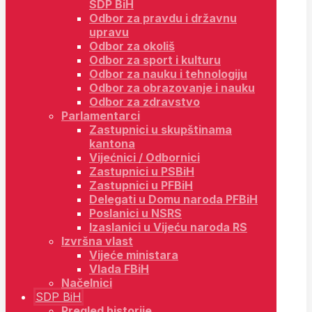
SDP BiH
Odbor za pravdu i državnu
upravu
Odbor za okoliš
Odbor za sport i kulturu
Odbor za nauku i tehnologiju
Odbor za obrazovanje i nauku
Odbor za zdravstvo
Parlamentarci
Zastupnici u skupštinama
kantona
Vijećnici / Odbornici
Zastupnici u PSBiH
Zastupnici u PFBiH
Delegati u Domu naroda PFBiH
Poslanici u NSRS
Izaslanici u Vijeću naroda RS
Izvršna vlast
Vijeće ministara
Vlada FBiH
Načelnici
SDP BiH
Pregled historije