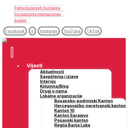
Partija Europskih Socijalista
Socijalistička Internacionala
English
Facebook
X
Instagram
YouTube
TikTok
Vijesti
Aktuelnosti
Saopštenja i izjave
Intervju
Kolumna/Blog
Drugi o nama
Lokalne organizacije
Bosansko-podrinjski Kanton
Hercegovačko-neretvanski kanton
Kanton 10
Kanton Sarajevo
Posavski kanton
Regija Banja Luka