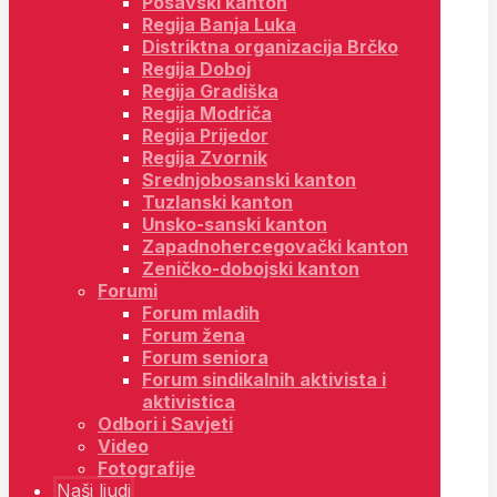
Posavski kanton
Regija Banja Luka
Distriktna organizacija Brčko
Regija Doboj
Regija Gradiška
Regija Modriča
Regija Prijedor
Regija Zvornik
Srednjobosanski kanton
Tuzlanski kanton
Unsko-sanski kanton
Zapadnohercegovački kanton
Zeničko-dobojski kanton
Forumi
Forum mladih
Forum žena
Forum seniora
Forum sindikalnih aktivista i
aktivistica
Odbori i Savjeti
Video
Fotografije
Naši ljudi