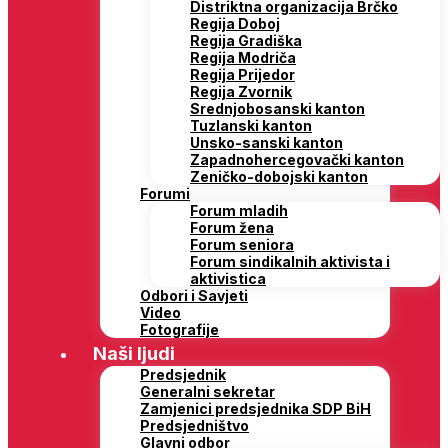
Distriktna organizacija Brčko
Regija Doboj
Regija Gradiška
Regija Modriča
Regija Prijedor
Regija Zvornik
Srednjobosanski kanton
Tuzlanski kanton
Unsko-sanski kanton
Zapadnohercegovački kanton
Zeničko-dobojski kanton
Forumi
Forum mladih
Forum žena
Forum seniora
Forum sindikalnih aktivista i
aktivistica
Odbori i Savjeti
Video
Fotografije
Naši ljudi
Predsjednik
Generalni sekretar
Zamjenici predsjednika SDP BiH
Predsjedništvo
Glavni odbor