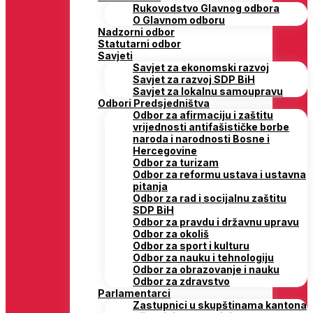
Rukovodstvo Glavnog odbora
O Glavnom odboru
Nadzorni odbor
Statutarni odbor
Savjeti
Savjet za ekonomski razvoj
Savjet za razvoj SDP BiH
Savjet za lokalnu samoupravu
Odbori Predsjedništva
Odbor za afirmaciju i zaštitu
vrijednosti antifašističke borbe
naroda i narodnosti Bosne i
Hercegovine
Odbor za turizam
Odbor za reformu ustava i ustavna
pitanja
Odbor za rad i socijalnu zaštitu
SDP BiH
Odbor za pravdu i državnu upravu
Odbor za okoliš
Odbor za sport i kulturu
Odbor za nauku i tehnologiju
Odbor za obrazovanje i nauku
Odbor za zdravstvo
Parlamentarci
Zastupnici u skupštinama kantona