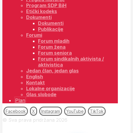
Program SDP BiH
Etički kodeks
Dokumenti
Dokumenti
Publikacije
Forumi
Forum mladih
Forum žena
Forum seniora
Forum sindikalnih aktivista /
aktivistica
Jedan član, jedan glas
English
Kontakt
Lokalne organizacije
Glas slobode
Plan
Facebook
X
Instagram
YouTube
TikTok
© Sva prava pridržana 2026