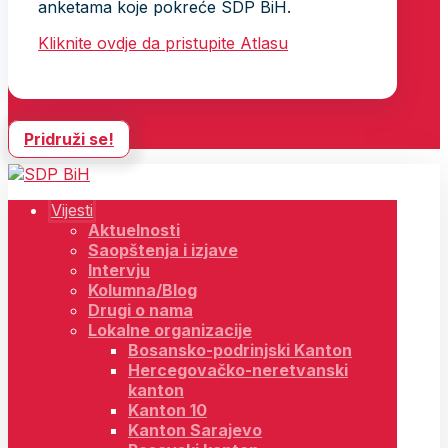
anketama koje pokreće SDP BiH.
Kliknite ovdje da pristupite Atlasu
Pridruži se!
Vijesti
Aktuelnosti
Saopštenja i izjave
Intervju
Kolumna/Blog
Drugi o nama
Lokalne organizacije
Bosansko-podrinjski Kanton
Hercegovačko-neretvanski
kanton
Kanton 10
Kanton Sarajevo