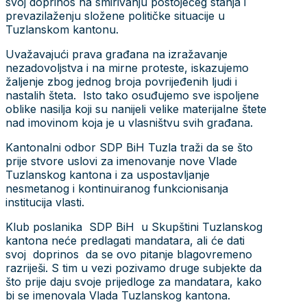
svoj doprinos na smirivanju postojećeg stanja i
prevazilaženju složene političke situacije u
Tuzlanskom kantonu.
Uvažavajući prava građana na izražavanje
nezadovoljstva i na mirne proteste, iskazujemo
žaljenje zbog jednog broja povrijeđenih ljudi i
nastalih šteta. Isto tako osuđujemo sve ispoljene
oblike nasilja koji su nanijeli velike materijalne štete
nad imovinom koja je u vlasništvu svih građana.
Kantonalni odbor SDP BiH Tuzla traži da se što
prije stvore uslovi za imenovanje nove Vlade
Tuzlanskog kantona i za uspostavljanje
nesmetanog i kontinuiranog funkcionisanja
institucija vlasti.
Klub poslanika SDP BiH u Skupštini Tuzlanskog
kantona neće predlagati mandatara, ali će dati
svoj doprinos da se ovo pitanje blagovremeno
razriješi. S tim u vezi pozivamo druge subjekte da
što prije daju svoje prijedloge za mandatara, kako
bi se imenovala Vlada Tuzlanskog kantona.