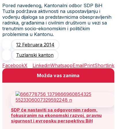
Pored navedenog, Kantonalni odbor SDP BiH
Tuzla podržava aktivnosti na uspostavljanju i
vođenju dijaloga sa predstavnicima obespravljenih
radnika, građanima i civilnim društvom u vezi sa
trenutnim socio-ekonomskim i političkim
problemima u Kantonu.
12 Februara 2014
Tuzlanski kanton
Facebook
X
Linkedin
Whatsapp
Email
Print
Shortlink
Možda vas zanima
SDP će nastaviti sa odgovornim radom,
fokusiranim na ekonomski razvoj, pravnu
sigurnost i evropsku perspektivu BiH