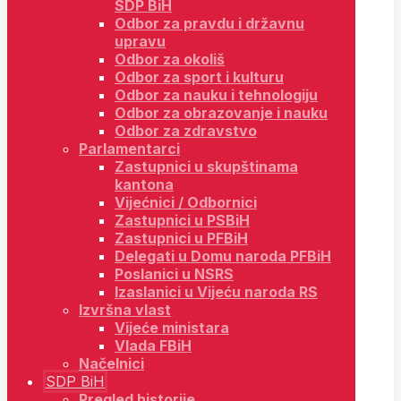
SDP BiH
Odbor za pravdu i državnu
upravu
Odbor za okoliš
Odbor za sport i kulturu
Odbor za nauku i tehnologiju
Odbor za obrazovanje i nauku
Odbor za zdravstvo
Parlamentarci
Zastupnici u skupštinama
kantona
Vijećnici / Odbornici
Zastupnici u PSBiH
Zastupnici u PFBiH
Delegati u Domu naroda PFBiH
Poslanici u NSRS
Izaslanici u Vijeću naroda RS
Izvršna vlast
Vijeće ministara
Vlada FBiH
Načelnici
SDP BiH
Pregled historije