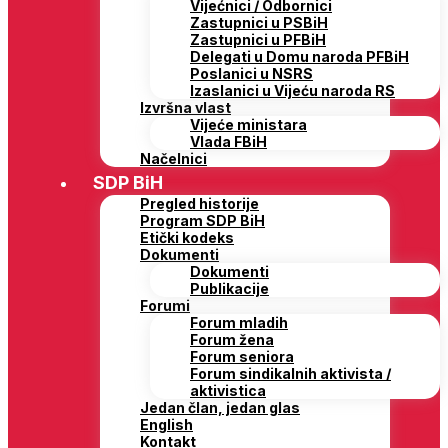
Vijećnici / Odbornici
Zastupnici u PSBiH
Zastupnici u PFBiH
Delegati u Domu naroda PFBiH
Poslanici u NSRS
Izaslanici u Vijeću naroda RS
Izvršna vlast
Vijeće ministara
Vlada FBiH
Načelnici
SDP BiH
Pregled historije
Program SDP BiH
Etički kodeks
Dokumenti
Dokumenti
Publikacije
Forumi
Forum mladih
Forum žena
Forum seniora
Forum sindikalnih aktivista /
aktivistica
Jedan član, jedan glas
English
Kontakt