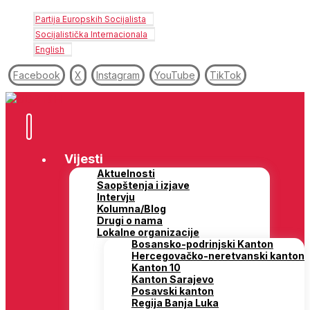
Partija Europskih Socijalista
Socijalistička Internacionala
English
Facebook
X
Instagram
YouTube
TikTok
Vijesti
Aktuelnosti
Saopštenja i izjave
Intervju
Kolumna/Blog
Drugi o nama
Lokalne organizacije
Bosansko-podrinjski Kanton
Hercegovačko-neretvanski kanton
Kanton 10
Kanton Sarajevo
Posavski kanton
Regija Banja Luka