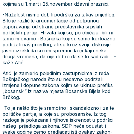
kojima su 1.mart i 25.novembar džavni praznici.
-Nažalost nismo dobili podršku za takav prijedlog.
Bilo je različite argumentacije od potpunog
osporavanja od strane predstavnika srpskih
političkih partija, Hrvata koji su, po običaju, bili ni
tamo ni ovamo i Bošnjaka koji su samo kurtoazno
podržali naš prijedlog, ali su kroz svoje diskusije
jasno izrekli da su oni spremni da čekaju neka
druga vremena, da nije dobro da se to sad radi… –
kaže Atić.
Atić je zamjerio pojedinim zastupnicima iz reda
Bošnjačkog naroda što su nedavno podržali
izmjene i dopune zakona kojim se ukinuo prefiks
„bosanski“ iz naziva mjesta Bosanska Bijela kod
Brčkog.
-To je nešto što je sramotno i skandalozno i za te
političke partije, a koje su probosanske. Iz tog
razloga je pokazana i njihova iskrenost u podršci
našeg prijedloga zakona. SDP neće odustati i
svake godine ćemo predlagati isti ovakav zakon-