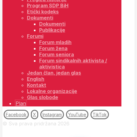
Program SDP BiH
Etički kodeks
Dokumenti
Dokumenti
Publikacije
Forumi
Forum mladih
Forum žena
Forum seniora
Forum sindikalnih aktivista /
aktivistica
Jedan član, jedan glas
English
Kontakt
Lokalne organizacije
Glas slobode
Plan
Facebook
X
Instagram
YouTube
TikTok
© Sva prava pridržana 2026