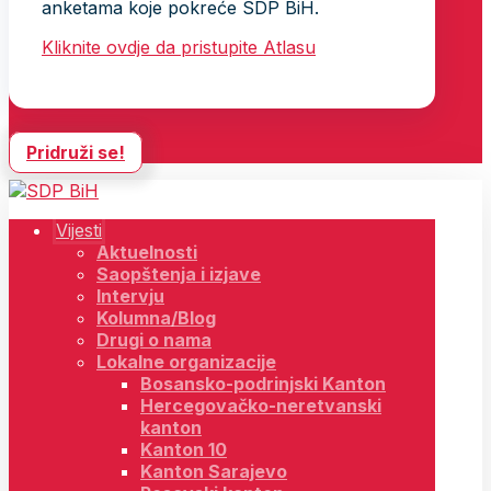
anketama koje pokreće SDP BiH.
Kliknite ovdje da pristupite Atlasu
Pridruži se!
Vijesti
Aktuelnosti
Saopštenja i izjave
Intervju
Kolumna/Blog
Drugi o nama
Lokalne organizacije
Bosansko-podrinjski Kanton
Hercegovačko-neretvanski
kanton
Kanton 10
Kanton Sarajevo