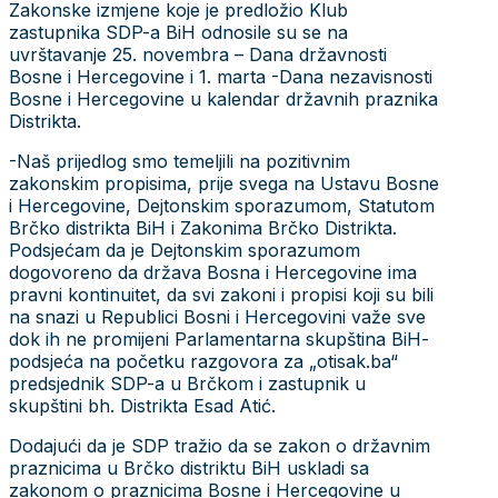
Zakonske izmjene koje je predložio Klub
zastupnika SDP-a BiH odnosile su se na
uvrštavanje 25. novembra – Dana državnosti
Bosne i Hercegovine i 1. marta -Dana nezavisnosti
Bosne i Hercegovine u kalendar državnih praznika
Distrikta.
-Naš prijedlog smo temeljili na pozitivnim
zakonskim propisima, prije svega na Ustavu Bosne
i Hercegovine, Dejtonskim sporazumom, Statutom
Brčko distrikta BiH i Zakonima Brčko Distrikta.
Podsjećam da je Dejtonskim sporazumom
dogovoreno da država Bosna i Hercegovine ima
pravni kontinuitet, da svi zakoni i propisi koji su bili
na snazi u Republici Bosni i Hercegovini važe sve
dok ih ne promijeni Parlamentarna skupština BiH-
podsjeća na početku razgovora za „otisak.ba“
predsjednik SDP-a u Brčkom i zastupnik u
skupštini bh. Distrikta Esad Atić.
Dodajući da je SDP tražio da se zakon o državnim
praznicima u Brčko distriktu BiH uskladi sa
zakonom o praznicima Bosne i Hercegovine u