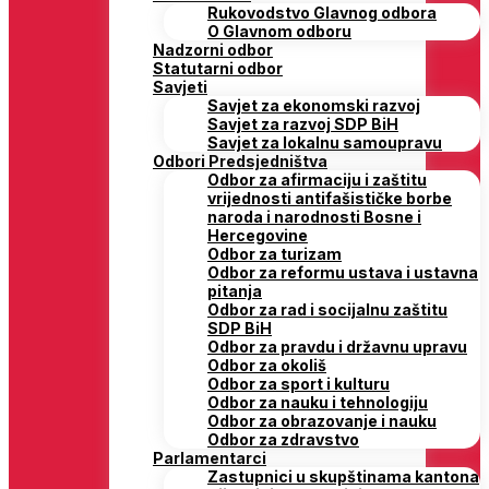
Rukovodstvo Glavnog odbora
O Glavnom odboru
Nadzorni odbor
Statutarni odbor
Savjeti
Savjet za ekonomski razvoj
Savjet za razvoj SDP BiH
Savjet za lokalnu samoupravu
Odbori Predsjedništva
Odbor za afirmaciju i zaštitu
vrijednosti antifašističke borbe
naroda i narodnosti Bosne i
Hercegovine
Odbor za turizam
Odbor za reformu ustava i ustavna
pitanja
Odbor za rad i socijalnu zaštitu
SDP BiH
Odbor za pravdu i državnu upravu
Odbor za okoliš
Odbor za sport i kulturu
Odbor za nauku i tehnologiju
Odbor za obrazovanje i nauku
Odbor za zdravstvo
Parlamentarci
Zastupnici u skupštinama kantona