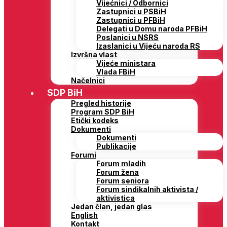
Vijećnici / Odbornici
Zastupnici u PSBiH
Zastupnici u PFBiH
Delegati u Domu naroda PFBiH
Poslanici u NSRS
Izaslanici u Vijeću naroda RS
Izvršna vlast
Vijeće ministara
Vlada FBiH
Načelnici
SDP BiH
Pregled historije
Program SDP BiH
Etički kodeks
Dokumenti
Dokumenti
Publikacije
Forumi
Forum mladih
Forum žena
Forum seniora
Forum sindikalnih aktivista /
aktivistica
Jedan član, jedan glas
English
Kontakt