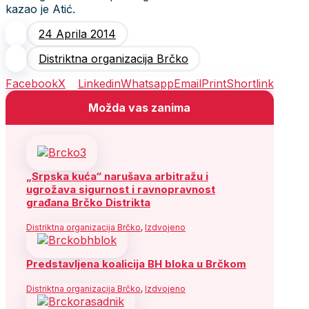
kazao je Atić.
24 Aprila 2014
Distriktna organizacija Brčko
Facebook
X
Linkedin
Whatsapp
Email
Print
Shortlink
Možda vas zanima
„Srpska kuća“ narušava arbitražu i
ugrožava sigurnost i ravnopravnost
građana Brčko Distrikta
Distriktna organizacija Brčko
,
Izdvojeno
Predstavljena koalicija BH bloka u Brčkom
Distriktna organizacija Brčko
,
Izdvojeno