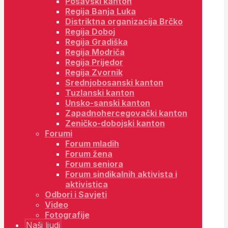
Posavski kanton
Regija Banja Luka
Distriktna organizacija Brčko
Regija Doboj
Regija Gradiška
Regija Modriča
Regija Prijedor
Regija Zvornik
Srednjobosanski kanton
Tuzlanski kanton
Unsko-sanski kanton
Zapadnohercegovački kanton
Zeničko-dobojski kanton
Forumi
Forum mladih
Forum žena
Forum seniora
Forum sindikalnih aktivista i
aktivistica
Odbori i Savjeti
Video
Fotografije
Naši ljudi