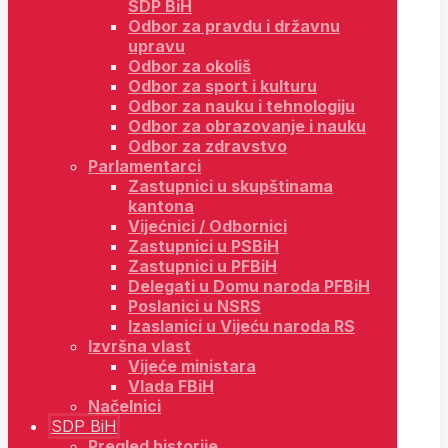
SDP BiH
Odbor za pravdu i državnu
upravu
Odbor za okoliš
Odbor za sport i kulturu
Odbor za nauku i tehnologiju
Odbor za obrazovanje i nauku
Odbor za zdravstvo
Parlamentarci
Zastupnici u skupštinama
kantona
Vijećnici / Odbornici
Zastupnici u PSBiH
Zastupnici u PFBiH
Delegati u Domu naroda PFBiH
Poslanici u NSRS
Izaslanici u Vijeću naroda RS
Izvršna vlast
Vijeće ministara
Vlada FBiH
Načelnici
SDP BiH
Pregled historije