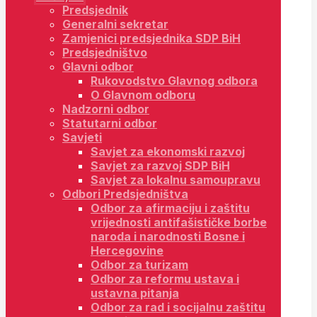
Predsjednik
Generalni sekretar
Zamjenici predsjednika SDP BiH
Predsjedništvo
Glavni odbor
Rukovodstvo Glavnog odbora
O Glavnom odboru
Nadzorni odbor
Statutarni odbor
Savjeti
Savjet za ekonomski razvoj
Savjet za razvoj SDP BiH
Savjet za lokalnu samoupravu
Odbori Predsjedništva
Odbor za afirmaciju i zaštitu
vrijednosti antifašističke borbe
naroda i narodnosti Bosne i
Hercegovine
Odbor za turizam
Odbor za reformu ustava i
ustavna pitanja
Odbor za rad i socijalnu zaštitu