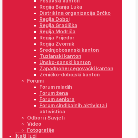
Posavski kanton
Regija Banja Luka
Distriktna organizacija Brčko
Regija Doboj
Regija Gradiška
Regija Modriča
Regija Prijedor
Regija Zvornik
Srednjobosanski kanton
Tuzlanski kanton
Unsko-sanski kanton
Zapadnohercegovački kanton
Zeničko-dobojski kanton
Forumi
Forum mladih
Forum žena
Forum seniora
Forum sindikalnih aktivista i
aktivistica
Odbori i Savjeti
Video
Fotografije
Naši ljudi