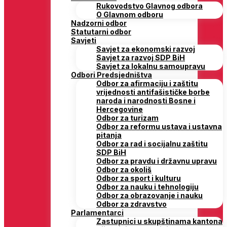
Rukovodstvo Glavnog odbora
O Glavnom odboru
Nadzorni odbor
Statutarni odbor
Savjeti
Savjet za ekonomski razvoj
Savjet za razvoj SDP BiH
Savjet za lokalnu samoupravu
Odbori Predsjedništva
Odbor za afirmaciju i zaštitu
vrijednosti antifašističke borbe
naroda i narodnosti Bosne i
Hercegovine
Odbor za turizam
Odbor za reformu ustava i ustavna
pitanja
Odbor za rad i socijalnu zaštitu
SDP BiH
Odbor za pravdu i državnu upravu
Odbor za okoliš
Odbor za sport i kulturu
Odbor za nauku i tehnologiju
Odbor za obrazovanje i nauku
Odbor za zdravstvo
Parlamentarci
Zastupnici u skupštinama kantona