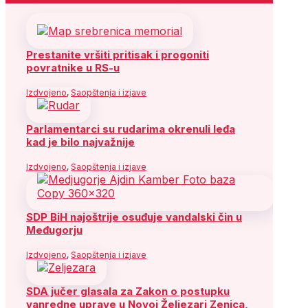
Prestanite vršiti pritisak i progoniti
povratnike u RS-u
Izdvojeno
,
Saopštenja i izjave
Parlamentarci su rudarima okrenuli leđa
kad je bilo najvažnije
Izdvojeno
,
Saopštenja i izjave
SDP BiH najoštrije osuđuje vandalski čin u
Međugorju
Izdvojeno
,
Saopštenja i izjave
SDA jučer glasala za Zakon o postupku
vanredne uprave u Novoj Željezari Zenica,