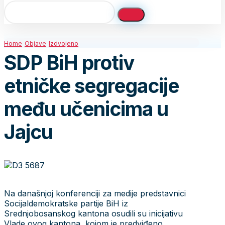
Home
Objave
Izdvojeno
SDP BiH protiv
etničke segregacije
među učenicima u
Jajcu
Na današnjoj konferenciji za medije predstavnici
Socijaldemokratske partije BiH iz
Srednjobosanskog kantona osudili su inicijativu
Vlade ovog kantona, kojom je predviđeno