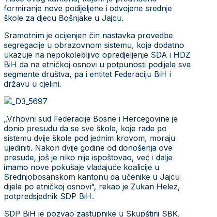
formiranje nove podijeljene i odvojene srednje
škole za djecu Bošnjake u Jajcu.
Sramotnim je ocijenjen čin nastavka provedbe
segregacije u obrazovnom sistemu, koja dodatno
ukazuje na nepokolebljivo opredjeljenje SDA i HDZ
BiH da na etničkoj osnovi u potpunosti podijele sve
segmente društva, pa i entitet Federaciju BiH i
državu u cjelini.
„Vrhovni sud Federacije Bosne i Hercegovine je
donio presudu da se sve škole, koje rade po
sistemu dvije škole pod jednim krovom, moraju
ujediniti. Nakon dvije godine od donošenja ove
presude, još je niko nije ispoštovao, već i dalje
imamo nove pokušaje vladajuće koalicije u
Srednjobosanskom kantonu da učenike u Jajcu
dijele po etničkoj osnovi“, rekao je Zukan Helez,
potpredsjednik SDP BiH.
SDP BiH je pozvao zastupnike u Skupštini SBK,