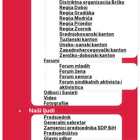
Distriktna organizacija Brčko
Regija Doboj
Regija Gradiška
Regija Modriča
Regija Prijedor
Regija Zvornik
Srednjobosanski kanton
Tuzlanski kanton
Unsko-sanski kanton
Zapadnohercegovački kanton
Zeničko-dobojski kanton
Forumi
Forum mladih
Forum žena
Forum seniora
Forum sindikalnih aktivista i
aktivistica
Odbori i Savjeti
Video
Fotografije
Naši ljudi
Predsjednik
Generalni sekretar
Zamjenici predsjednika SDP BiH
Predsjedništvo
Glavni odbor