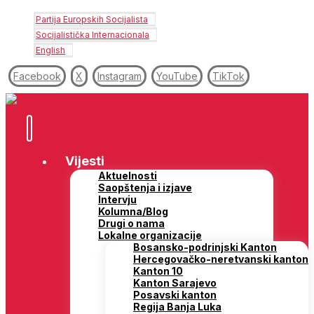
Partija Europskih Socijalista
Socijalistička Internacionala
English
Facebook
X
Instagram
YouTube
TikTok
Vijesti
Aktuelnosti
Saopštenja i izjave
Intervju
Kolumna/Blog
Drugi o nama
Lokalne organizacije
Bosansko-podrinjski Kanton
Hercegovačko-neretvanski kanton
Kanton 10
Kanton Sarajevo
Posavski kanton
Regija Banja Luka