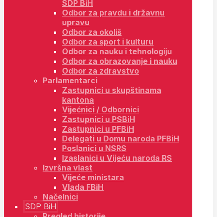
SDP BiH
Odbor za pravdu i državnu
upravu
Odbor za okoliš
Odbor za sport i kulturu
Odbor za nauku i tehnologiju
Odbor za obrazovanje i nauku
Odbor za zdravstvo
Parlamentarci
Zastupnici u skupštinama
kantona
Vijećnici / Odbornici
Zastupnici u PSBiH
Zastupnici u PFBiH
Delegati u Domu naroda PFBiH
Poslanici u NSRS
Izaslanici u Vijeću naroda RS
Izvršna vlast
Vijeće ministara
Vlada FBiH
Načelnici
SDP BiH
Pregled historije