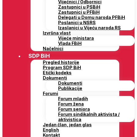
Vijećnici / Odbornici
Zastupnici u PSBiH
Zastupnici u PFBiH
Delegati u Domu naroda PFBiH
Poslanici u NSRS
Izaslanici u Vijeću naroda RS
Izvršna vlast
Vijeće ministara
Vlada FBiH
Načelnici
SDP BiH
Pregled historije
Program SDP BiH
Etički kodeks
Dokumenti
Dokumenti
Publikacije
Forumi
Forum mladih
Forum žena
Forum seniora
Forum sindikalnih aktivista /
aktivistica
Jedan član, jedan glas
English
Kontakt