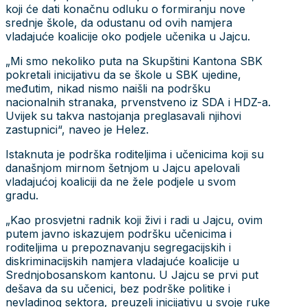
koji će dati konačnu odluku o formiranju nove
srednje škole, da odustanu od ovih namjera
vladajuće koalicije oko podjele učenika u Jajcu.
„Mi smo nekoliko puta na Skupštini Kantona SBK
pokretali inicijativu da se škole u SBK ujedine,
međutim, nikad nismo naišli na podršku
nacionalnih stranaka, prvenstveno iz SDA i HDZ-a.
Uvijek su takva nastojanja preglasavali njihovi
zastupnici“, naveo je Helez.
Istaknuta je podrška roditeljima i učenicima koji su
današnjom mirnom šetnjom u Jajcu apelovali
vladajućoj koaliciji da ne žele podjele u svom
gradu.
„Kao prosvjetni radnik koji živi i radi u Jajcu, ovim
putem javno iskazujem podršku učenicima i
roditeljima u prepoznavanju segregacijskih i
diskriminacijskih namjera vladajuće koalicije u
Srednjobosanskom kantonu. U Jajcu se prvi put
dešava da su učenici, bez podrške politike i
nevladinog sektora, preuzeli inicijativu u svoje ruke