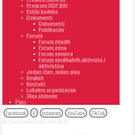
Program SDP BiH
Etički kodeks
Dokumenti
Dokumenti
Publikacije
Forumi
Forum mladih
Forum žena
Forum seniora
Forum sindikalnih aktivista /
aktivistica
Jedan član, jedan glas
English
Kontakt
Lokalne organizacije
Glas slobode
Plan
Facebook
X
Instagram
YouTube
TikTok
© Sva prava pridržana 2026