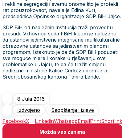
i rekli ne segregaciji i svemu onome što je protekli
rat prouzrokovao“, navela je Edina Kurt,
predsjednica Općinske organizacije SDP BiH Jajce.
SDP BiH od nadležnih institucija traži provedbu
presude Vrhovnog suda FBiH kojom je naloženo
da ustanovi jedinstvene integrisane multikulturalne
obrazovne ustanove sa jedinstvenim planom i
programom. Istaknuto je da će SDP BiH poduzeti
sve moguće mjere i korake u rješavanju ove
problematike u Jajcu, te da će tražiti smjenu
nadležne ministrice Katice Čerkez i premijera
Srednjobosanskog kantona Tahira Lende.
8 Jula 2016
Izdvojeno
Saopštenja i izjave
Facebook
X
Linkedin
Whatsapp
Email
Print
Shortlink
Možda vas zanima