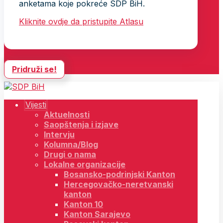
anketama koje pokreće SDP BiH.
Kliknite ovdje da pristupite Atlasu
Pridruži se!
Vijesti
Aktuelnosti
Saopštenja i izjave
Intervju
Kolumna/Blog
Drugi o nama
Lokalne organizacije
Bosansko-podrinjski Kanton
Hercegovačko-neretvanski
kanton
Kanton 10
Kanton Sarajevo