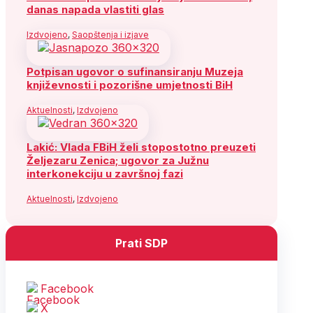
danas napada vlastiti glas
Izdvojeno
,
Saopštenja i izjave
Potpisan ugovor o sufinansiranju Muzeja
književnosti i pozorišne umjetnosti BiH
Aktuelnosti
,
Izdvojeno
Lakić: Vlada FBiH želi stopostotno preuzeti
Željezaru Zenica; ugovor za Južnu
interkonekciju u završnoj fazi
Aktuelnosti
,
Izdvojeno
Prati SDP
Facebook
X