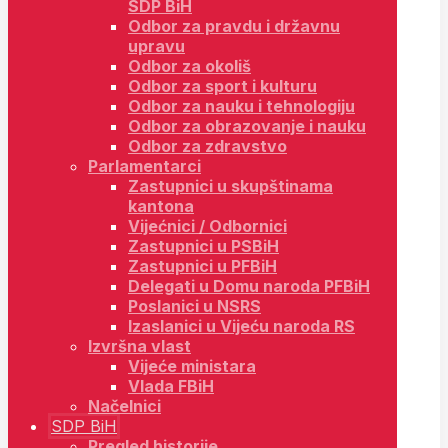
SDP BiH
Odbor za pravdu i državnu
upravu
Odbor za okoliš
Odbor za sport i kulturu
Odbor za nauku i tehnologiju
Odbor za obrazovanje i nauku
Odbor za zdravstvo
Parlamentarci
Zastupnici u skupštinama
kantona
Vijećnici / Odbornici
Zastupnici u PSBiH
Zastupnici u PFBiH
Delegati u Domu naroda PFBiH
Poslanici u NSRS
Izaslanici u Vijeću naroda RS
Izvršna vlast
Vijeće ministara
Vlada FBiH
Načelnici
SDP BiH
Pregled historije