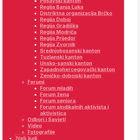
Posavski kanton
Regija Banja Luka
Distriktna organizacija Brčko
Regija Doboj
Regija Gradiška
Regija Modriča
Regija Prijedor
Regija Zvornik
Srednjobosanski kanton
Tuzlanski kanton
Unsko-sanski kanton
Zapadnohercegovački kanton
Zeničko-dobojski kanton
Forumi
Forum mladih
Forum žena
Forum seniora
Forum sindikalnih aktivista i
aktivistica
Odbori i Savjeti
Video
Fotografije
Naši ljudi