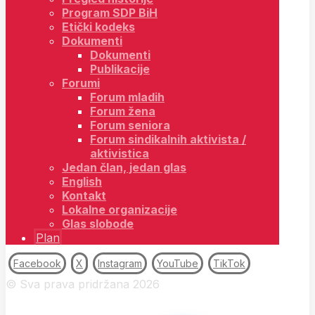
Program SDP BiH
Etički kodeks
Dokumenti
Dokumenti
Publikacije
Forumi
Forum mladih
Forum žena
Forum seniora
Forum sindikalnih aktivista /
aktivistica
Jedan član, jedan glas
English
Kontakt
Lokalne organizacije
Glas slobode
Plan
Facebook
X
Instagram
YouTube
TikTok
© Sva prava pridržana 2026