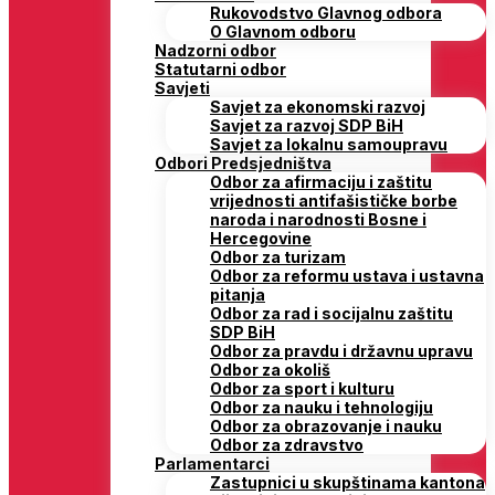
Rukovodstvo Glavnog odbora
O Glavnom odboru
Nadzorni odbor
Statutarni odbor
Savjeti
Savjet za ekonomski razvoj
Savjet za razvoj SDP BiH
Savjet za lokalnu samoupravu
Odbori Predsjedništva
Odbor za afirmaciju i zaštitu
vrijednosti antifašističke borbe
naroda i narodnosti Bosne i
Hercegovine
Odbor za turizam
Odbor za reformu ustava i ustavna
pitanja
Odbor za rad i socijalnu zaštitu
SDP BiH
Odbor za pravdu i državnu upravu
Odbor za okoliš
Odbor za sport i kulturu
Odbor za nauku i tehnologiju
Odbor za obrazovanje i nauku
Odbor za zdravstvo
Parlamentarci
Zastupnici u skupštinama kantona