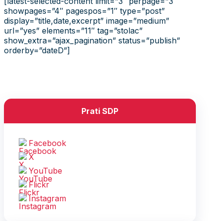
[latest-selected-content limit=”3″ perpage=”3″
showpages=”4″ pagespos=”1″ type=”post”
display=”title,date,excerpt” image=”medium”
url=”yes” elements=”11″ tag=”stolac”
show_extra=”ajax_pagination” status=”publish”
orderby=”dateD”]
Prati SDP
Facebook
X
YouTube
Flickr
Instagram