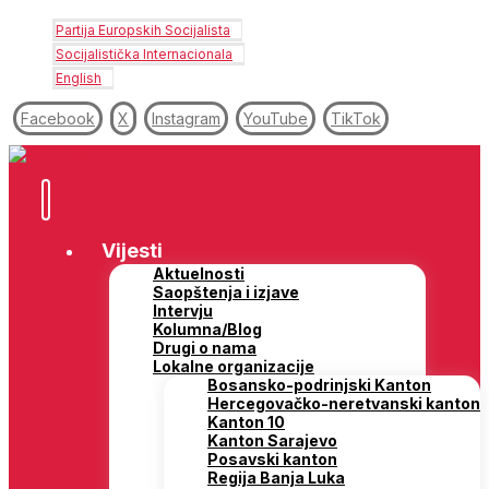
Partija Europskih Socijalista
Socijalistička Internacionala
English
Facebook
X
Instagram
YouTube
TikTok
Vijesti
Aktuelnosti
Saopštenja i izjave
Intervju
Kolumna/Blog
Drugi o nama
Lokalne organizacije
Bosansko-podrinjski Kanton
Hercegovačko-neretvanski kanton
Kanton 10
Kanton Sarajevo
Posavski kanton
Regija Banja Luka