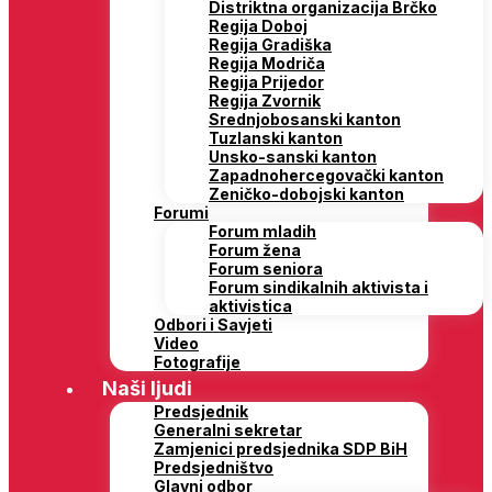
Distriktna organizacija Brčko
Regija Doboj
Regija Gradiška
Regija Modriča
Regija Prijedor
Regija Zvornik
Srednjobosanski kanton
Tuzlanski kanton
Unsko-sanski kanton
Zapadnohercegovački kanton
Zeničko-dobojski kanton
Forumi
Forum mladih
Forum žena
Forum seniora
Forum sindikalnih aktivista i
aktivistica
Odbori i Savjeti
Video
Fotografije
Naši ljudi
Predsjednik
Generalni sekretar
Zamjenici predsjednika SDP BiH
Predsjedništvo
Glavni odbor