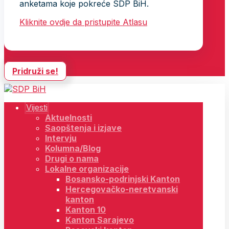
anketama koje pokreće SDP BiH.
Kliknite ovdje da pristupite Atlasu
Pridruži se!
Vijesti
Aktuelnosti
Saopštenja i izjave
Intervju
Kolumna/Blog
Drugi o nama
Lokalne organizacije
Bosansko-podrinjski Kanton
Hercegovačko-neretvanski
kanton
Kanton 10
Kanton Sarajevo