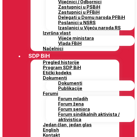
Vijećnici / Odbornici
Zastupnici u PSBiH
Zastupnici u PFBiH
Delegati u Domu naroda PFBiH
Poslanici u NSRS
Izaslanici u Vijeću naroda RS
Izvršna vlast
Vijeće ministara
Vlada FBiH
Načelnici
SDP BiH
Pregled historije
Program SDP BiH
Etički kodeks
Dokumenti
Dokumenti
Publikacije
Forumi
Forum mladih
Forum žena
Forum seniora
Forum sindikalnih aktivista /
aktivistica
Jedan član, jedan glas
English
Kontakt