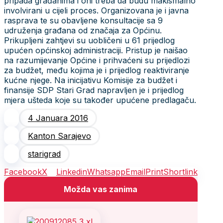
pripada građanima i oni treba da budu makismalno
involvirani u cijeli proces. Organizovana je i javna
rasprava te su obavljene konsultacije sa 9
udruženja građana od značaja za Općinu.
Prikupljeni zahtjevi su uobličeni u 61 prijedlog
upućen općinskoj administraciji. Pristup je naišao
na razumijevanje Općine i prihvaćeni su prijedlozi
za budžet, među kojima je i prijedlog reaktiviranje
kućne njege. Na inicijativu Komisije za budžet i
finansije SDP Stari Grad napravljen je i prijedlog
mjera ušteda koje su također upućene predlagaču.
4 Januara 2016
Kanton Sarajevo
starigrad
Facebook
X
Linkedin
Whatsapp
Email
Print
Shortlink
Možda vas zanima