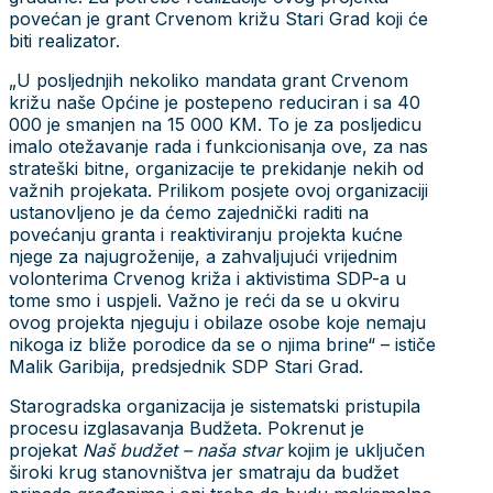
povećan je grant Crvenom križu Stari Grad koji će
biti realizator.
„U posljednjih nekoliko mandata grant Crvenom
križu naše Općine je postepeno reduciran i sa 40
000 je smanjen na 15 000 KM. To je za posljedicu
imalo otežavanje rada i funkcionisanja ove, za nas
strateški bitne, organizacije te prekidanje nekih od
važnih projekata. Prilikom posjete ovoj organizaciji
ustanovljeno je da ćemo zajednički raditi na
povećanju granta i reaktiviranju projekta kućne
njege za najugroženije, a zahvaljujući vrijednim
volonterima Crvenog križa i aktivistima SDP-a u
tome smo i uspjeli. Važno je reći da se u okviru
ovog projekta njeguju i obilaze osobe koje nemaju
nikoga iz bliže porodice da se o njima brine“ – ističe
Malik Garibija, predsjednik SDP Stari Grad.
Starogradska organizacija je sistematski pristupila
procesu izglasavanja Budžeta. Pokrenut je
projekat
Naš budžet – naša stvar
kojim je uključen
široki krug stanovništva jer smatraju da budžet