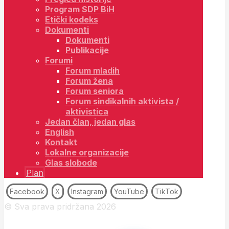
Program SDP BiH
Etički kodeks
Dokumenti
Dokumenti
Publikacije
Forumi
Forum mladih
Forum žena
Forum seniora
Forum sindikalnih aktivista /
aktivistica
Jedan član, jedan glas
English
Kontakt
Lokalne organizacije
Glas slobode
Plan
Facebook
X
Instagram
YouTube
TikTok
© Sva prava pridržana 2026