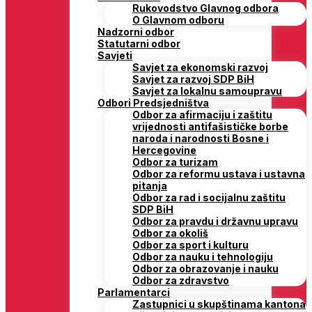
Rukovodstvo Glavnog odbora
O Glavnom odboru
Nadzorni odbor
Statutarni odbor
Savjeti
Savjet za ekonomski razvoj
Savjet za razvoj SDP BiH
Savjet za lokalnu samoupravu
Odbori Predsjedništva
Odbor za afirmaciju i zaštitu
vrijednosti antifašističke borbe
naroda i narodnosti Bosne i
Hercegovine
Odbor za turizam
Odbor za reformu ustava i ustavna
pitanja
Odbor za rad i socijalnu zaštitu
SDP BiH
Odbor za pravdu i državnu upravu
Odbor za okoliš
Odbor za sport i kulturu
Odbor za nauku i tehnologiju
Odbor za obrazovanje i nauku
Odbor za zdravstvo
Parlamentarci
Zastupnici u skupštinama kantona