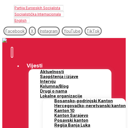
Partija Europskih Socijalista
Socijalistička Internacionala
English
Facebook
X
Instagram
YouTube
TikTok
Vijesti
Aktuelnosti
Saopštenja i izjave
Intervju
Kolumna/Blog
Drugi o nama
Lokalne organizacije
Bosansko-podrinjski Kanton
Hercegovačko-neretvanski kanton
Kanton 10
Kanton Sarajevo
Posavski kanton
Regija Banja Luka