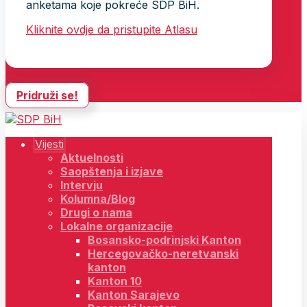
anketama koje pokreće SDP BiH.
Kliknite ovdje da pristupite Atlasu
Pridruži se!
Vijesti
Aktuelnosti
Saopštenja i izjave
Intervju
Kolumna/Blog
Drugi o nama
Lokalne organizacije
Bosansko-podrinjski Kanton
Hercegovačko-neretvanski
kanton
Kanton 10
Kanton Sarajevo