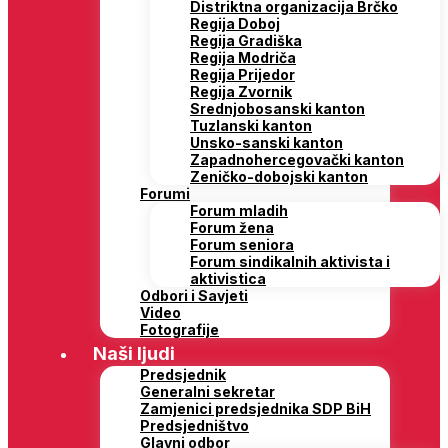
Distriktna organizacija Brčko
Regija Doboj
Regija Gradiška
Regija Modriča
Regija Prijedor
Regija Zvornik
Srednjobosanski kanton
Tuzlanski kanton
Unsko-sanski kanton
Zapadnohercegovački kanton
Zeničko-dobojski kanton
Forumi
Forum mladih
Forum žena
Forum seniora
Forum sindikalnih aktivista i
aktivistica
Odbori i Savjeti
Video
Fotografije
Naši ljudi
Predsjednik
Generalni sekretar
Zamjenici predsjednika SDP BiH
Predsjedništvo
Glavni odbor