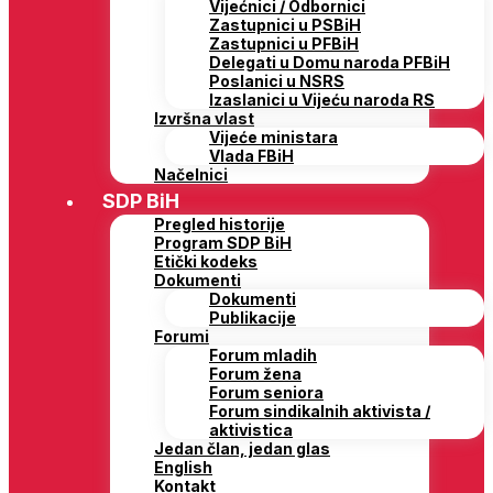
Vijećnici / Odbornici
Zastupnici u PSBiH
Zastupnici u PFBiH
Delegati u Domu naroda PFBiH
Poslanici u NSRS
Izaslanici u Vijeću naroda RS
Izvršna vlast
Vijeće ministara
Vlada FBiH
Načelnici
SDP BiH
Pregled historije
Program SDP BiH
Etički kodeks
Dokumenti
Dokumenti
Publikacije
Forumi
Forum mladih
Forum žena
Forum seniora
Forum sindikalnih aktivista /
aktivistica
Jedan član, jedan glas
English
Kontakt