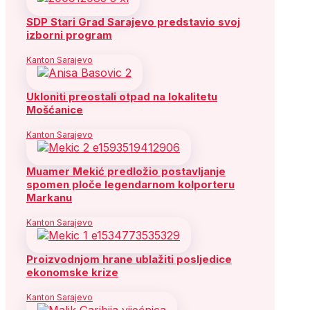
SDP Stari Grad Sarajevo predstavio svoj
izborni program
Kanton Sarajevo
Ukloniti preostali otpad na lokalitetu
Mošćanice
Kanton Sarajevo
Muamer Mekić predložio postavljanje
spomen ploče legendarnom kolporteru
Markanu
Kanton Sarajevo
Proizvodnjom hrane ublažiti posljedice
ekonomske krize
Kanton Sarajevo