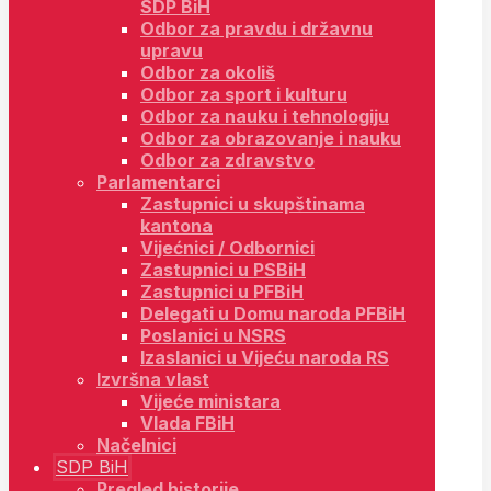
SDP BiH
Odbor za pravdu i državnu
upravu
Odbor za okoliš
Odbor za sport i kulturu
Odbor za nauku i tehnologiju
Odbor za obrazovanje i nauku
Odbor za zdravstvo
Parlamentarci
Zastupnici u skupštinama
kantona
Vijećnici / Odbornici
Zastupnici u PSBiH
Zastupnici u PFBiH
Delegati u Domu naroda PFBiH
Poslanici u NSRS
Izaslanici u Vijeću naroda RS
Izvršna vlast
Vijeće ministara
Vlada FBiH
Načelnici
SDP BiH
Pregled historije