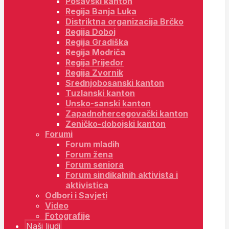
Posavski kanton
Regija Banja Luka
Distriktna organizacija Brčko
Regija Doboj
Regija Gradiška
Regija Modriča
Regija Prijedor
Regija Zvornik
Srednjobosanski kanton
Tuzlanski kanton
Unsko-sanski kanton
Zapadnohercegovački kanton
Zeničko-dobojski kanton
Forumi
Forum mladih
Forum žena
Forum seniora
Forum sindikalnih aktivista i
aktivistica
Odbori i Savjeti
Video
Fotografije
Naši ljudi