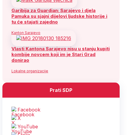
Garibija za Guardian: Sarajevo i djela
Pamuka su sjajni dijelovi ljudske historije i
tu će stajati zajedno
Kanton Sarajevo
Vlasti Kantona Sarajevo nisu u stanju kupiti
kombije novcem koji im je Stari Grad
donirao
Lokalne organizacije
Prati SDP
Facebook
X
YouTube
Flickr