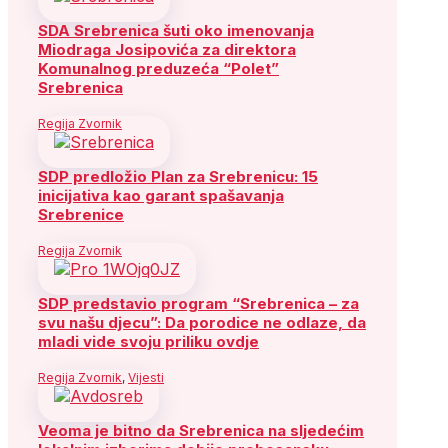
SDA Srebrenica šuti oko imenovanja
Miodraga Josipovića za direktora
Komunalnog preduzeća “Polet”
Srebrenica
Regija Zvornik
SDP predložio Plan za Srebrenicu: 15
inicijativa kao garant spašavanja
Srebrenice
Regija Zvornik
SDP predstavio program “Srebrenica – za
svu našu djecu”: Da porodice ne odlaze, da
mladi vide svoju priliku ovdje
Regija Zvornik
,
Vijesti
Veoma je bitno da Srebrenica na sljedećim