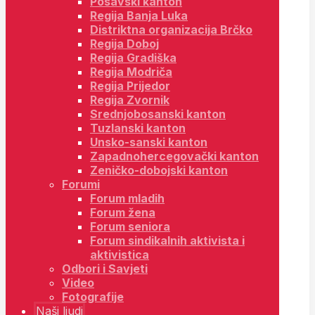
Posavski kanton
Regija Banja Luka
Distriktna organizacija Brčko
Regija Doboj
Regija Gradiška
Regija Modriča
Regija Prijedor
Regija Zvornik
Srednjobosanski kanton
Tuzlanski kanton
Unsko-sanski kanton
Zapadnohercegovački kanton
Zeničko-dobojski kanton
Forumi
Forum mladih
Forum žena
Forum seniora
Forum sindikalnih aktivista i
aktivistica
Odbori i Savjeti
Video
Fotografije
Naši ljudi