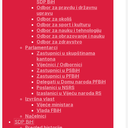
SDP BiH
Odbor za pravdu i državnu
upravu
Odbor za okoliš
Odbor za sport i kulturu
Odbor za nauku i tehnologiju
Odbor za obrazovanje i nauku
Odbor za zdravstvo
Parlamentarci
Zastupnici u skupštinama
kantona
Vijećnici / Odbornici
Zastupnici u PSBiH
Zastupnici u PFBiH
Delegati u Domu naroda PFBiH
Poslanici u NSRS
Izaslanici u Vijeću naroda RS
Izvršna vlast
Vijeće ministara
Vlada FBiH
Načelnici
SDP BiH
Pregled historije