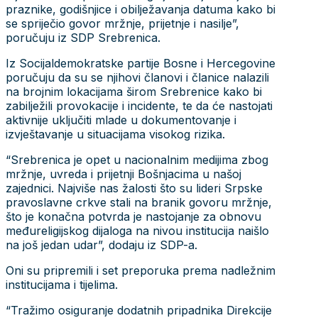
praznike, godišnjice i obilježavanja datuma kako bi
se spriječio govor mržnje, prijetnje i nasilje”,
poručuju iz SDP Srebrenica.
Iz Socijaldemokratske partije Bosne i Hercegovine
poručuju da su se njihovi članovi i članice nalazili
na brojnim lokacijama širom Srebrenice kako bi
zabilježili provokacije i incidente, te da će nastojati
aktivnije uključiti mlade u dokumentovanje i
izvještavanje u situacijama visokog rizika.
“Srebrenica je opet u nacionalnim medijima zbog
mržnje, uvreda i prijetnji Bošnjacima u našoj
zajednici. Najviše nas žalosti što su lideri Srpske
pravoslavne crkve stali na branik govoru mržnje,
što je konačna potvrda je nastojanje za obnovu
međureligijskog dijaloga na nivou institucija naišlo
na još jedan udar”, dodaju iz SDP-a.
Oni su pripremili i set preporuka prema nadležnim
institucijama i tijelima.
“Tražimo osiguranje dodatnih pripadnika Direkcije