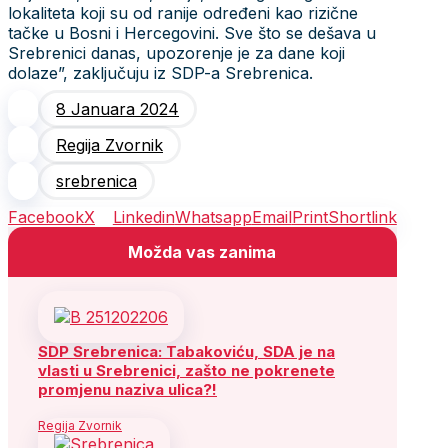
lokaliteta koji su od ranije određeni kao rizične
tačke u Bosni i Hercegovini. Sve što se dešava u
Srebrenici danas, upozorenje je za dane koji
dolaze”, zaključuju iz SDP-a Srebrenica.
8 Januara 2024
Regija Zvornik
srebrenica
Facebook
X
Linkedin
Whatsapp
Email
Print
Shortlink
Možda vas zanima
SDP Srebrenica: Tabakoviću, SDA je na
vlasti u Srebrenici, zašto ne pokrenete
promjenu naziva ulica?!
Regija Zvornik