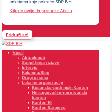
anketama koje pokreće SDP BiH.
Kliknite ovdje da pristupite Atlasu
Pridruži se!
Vijesti
Aktuelnosti
Saopštenja i izjave
Intervju
Kolumna/Blog
Drugi o nama
Lokalne organizacije
Bosansko-podrinjski Kanton
Hercegovačko-neretvanski
kanton
Kanton 10
Kanton Sarajevo