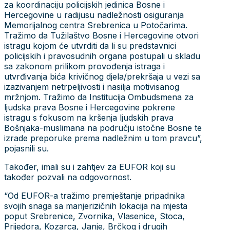
za koordinaciju policijskih jedinica Bosne i
Hercegovine u radijusu nadležnosti osiguranja
Memorijalnog centra Srebrenica u Potočarima.
Tražimo da Tužilaštvo Bosne i Hercegovine otvori
istragu kojom će utvrditi da li su predstavnici
policijskih i pravosudnih organa postupali u skladu
sa zakonom prilikom provođenja istraga i
utvrđivanja bića krivičnog djela/prekršaja u vezi sa
izazivanjem netrpeljivosti i nasilja motivisanog
mržnjom. Tražimo da Institucija Ombudsmena za
ljudska prava Bosne i Hercegovine pokrene
istragu s fokusom na kršenja ljudskih prava
Bošnjaka-muslimana na području istočne Bosne te
izrade preporuke prema nadležnim u tom pravcu”,
pojasnili su.
Također, imali su i zahtjev za EUFOR koji su
također pozvali na odgovornost.
“Od EUFOR-a tražimo premještanje pripadnika
svojih snaga sa manjerizičnih lokacija na mjesta
poput Srebrenice, Zvornika, Vlasenice, Stoca,
Prijedora, Kozarca, Janje, Brčkog i drugih