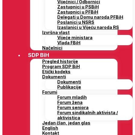
Vijećnici / Odbornici
Zastupnici u PSBiH
Zastupnici u PFBiH
Delegati u Domu naroda PFBiH
Poslanici u NSRS
Izaslanici u Vijeću naroda RS
Izvršna vlast
Vijeće ministara
Vlada FBiH
Načelnici
SDP BiH
Pregled historije
Program SDP BiH
Etički kodeks
Dokumenti
Dokumenti
Publikacije
Forumi
Forum mladih
Forum žena
Forum seniora
Forum sindikalnih aktivista /
aktivistica
Jedan član, jedan glas
English
Kontakt