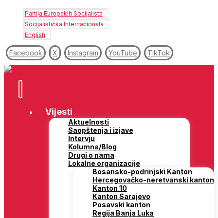
Partija Europskih Socijalista
Socijalistička Internacionala
English
Facebook
X
Instagram
YouTube
TikTok
Vijesti
Aktuelnosti
Saopštenja i izjave
Intervju
Kolumna/Blog
Drugi o nama
Lokalne organizacije
Bosansko-podrinjski Kanton
Hercegovačko-neretvanski kanton
Kanton 10
Kanton Sarajevo
Posavski kanton
Regija Banja Luka