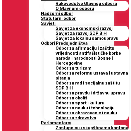
Rukovodstvo Glavnog odbora
O Glavnom odboru
Nadzorni odbor
Statutarni odbor
Savjeti
Savjet za ekonomski razvoj
Savjet za razvoj SDP BiH
Savjet za lokalnu samoupravu
Odbori Predsjedništva
Odbor za afirmaciju i zaštitu
vrijednosti antifašističke borbe
naroda i narodnosti Bosne i
Hercegovine
Odbor za turizam
Odbor za reformu ustava i ustavna
pitanja
Odbor za rad i socijalnu zaštitu
SDP BiH
Odbor za pravdu i državnu upravu
Odbor za okoliš
Odbor za sport i kulturu
Odbor za nauku i tehnologiju
Odbor za obrazovanje i nauku
Odbor za zdravstvo
Parlamentarci
Zastupnici u skupštinama kantona