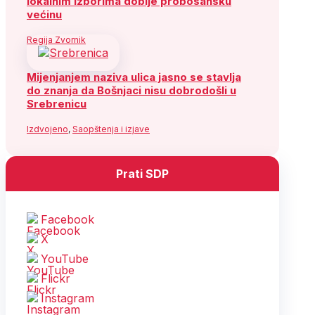
lokalnim izborima dobije probosansku
većinu
Regija Zvornik
Mijenjanjem naziva ulica jasno se stavlja
do znanja da Bošnjaci nisu dobrodošli u
Srebrenicu
Izdvojeno
,
Saopštenja i izjave
Prati SDP
Facebook
X
YouTube
Flickr
Instagram