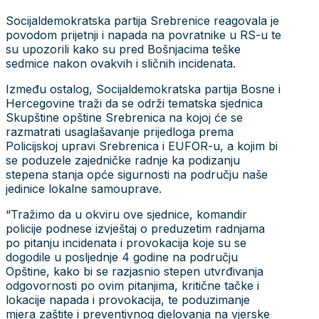
Socijaldemokratska partija Srebrenice reagovala je
povodom prijetnji i napada na povratnike u RS-u te
su upozorili kako su pred Bošnjacima teške
sedmice nakon ovakvih i sličnih incidenata.
Između ostalog, Socijaldemokratska partija Bosne i
Hercegovine traži da se održi tematska sjednica
Skupštine opštine Srebrenica na kojoj će se
razmatrati usaglašavanje prijedloga prema
Policijskoj upravi Srebrenica i EUFOR-u, a kojim bi
se poduzele zajedničke radnje ka podizanju
stepena stanja opće sigurnosti na području naše
jedinice lokalne samouprave.
“Tražimo da u okviru ove sjednice, komandir
policije podnese izvještaj o preduzetim radnjama
po pitanju incidenata i provokacija koje su se
dogodile u posljednje 4 godine na području
Opštine, kako bi se razjasnio stepen utvrđivanja
odgovornosti po ovim pitanjima, kritične tačke i
lokacije napada i provokacija, te poduzimanje
mjera zaštite i preventivnog djelovanja na vjerske