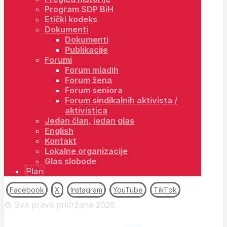
Program SDP BiH
Etički kodeks
Dokumenti
Dokumenti
Publikacije
Forumi
Forum mladih
Forum žena
Forum seniora
Forum sindikalnih aktivista /
aktivistica
Jedan član, jedan glas
English
Kontakt
Lokalne organizacije
Glas slobode
Plan
Facebook
X
Instagram
YouTube
TikTok
© Sva prava pridržana 2026