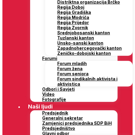
Distriktna organizacija Brčko
Regija Doboj
Regija Gradiška
Regija Modriča
Regija Prijedor
Regija Zvornik
Srednjobosanski kanton
Tuzlanski kanton
Unsko-sanski kanton
Zapadnohercegovački kanton
Zeničko-dobojski kanton
Forumi
Forum mladih
Forum žena
Forum seniora
Forum sindikalnih aktivista i
aktivistica
Odbori i Savjeti
Video
Fotografije
Naši ljudi
Predsjednik
Generalni sekretar
Zamjenici predsjednika SDP BiH
Predsjedništvo
Glavni odbor