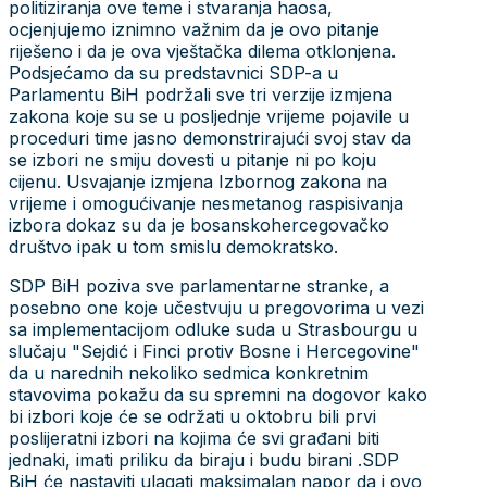
politiziranja ove teme i stvaranja haosa,
ocjenjujemo iznimno važnim da je ovo pitanje
riješeno i da je ova vještačka dilema otklonjena.
Podsjećamo da su predstavnici SDP-a u
Parlamentu BiH podržali sve tri verzije izmjena
zakona koje su se u posljednje vrijeme pojavile u
proceduri time jasno demonstrirajući svoj stav da
se izbori ne smiju dovesti u pitanje ni po koju
cijenu. Usvajanje izmjena Izbornog zakona na
vrijeme i omogućivanje nesmetanog raspisivanja
izbora dokaz su da je bosanskohercegovačko
društvo ipak u tom smislu demokratsko.
SDP BiH poziva sve parlamentarne stranke, a
posebno one koje učestvuju u pregovorima u vezi
sa implementacijom odluke suda u Strasbourgu u
slučaju "Sejdić i Finci protiv Bosne i Hercegovine"
da u narednih nekoliko sedmica konkretnim
stavovima pokažu da su spremni na dogovor kako
bi izbori koje će se održati u oktobru bili prvi
poslijeratni izbori na kojima će svi građani biti
jednaki, imati priliku da biraju i budu birani .SDP
BiH će nastaviti ulagati maksimalan napor da i ovo