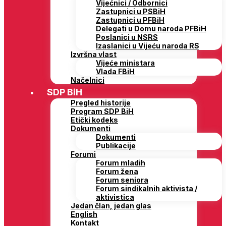
Vijećnici / Odbornici
Zastupnici u PSBiH
Zastupnici u PFBiH
Delegati u Domu naroda PFBiH
Poslanici u NSRS
Izaslanici u Vijeću naroda RS
Izvršna vlast
Vijeće ministara
Vlada FBiH
Načelnici
SDP BiH
Pregled historije
Program SDP BiH
Etički kodeks
Dokumenti
Dokumenti
Publikacije
Forumi
Forum mladih
Forum žena
Forum seniora
Forum sindikalnih aktivista /
aktivistica
Jedan član, jedan glas
English
Kontakt