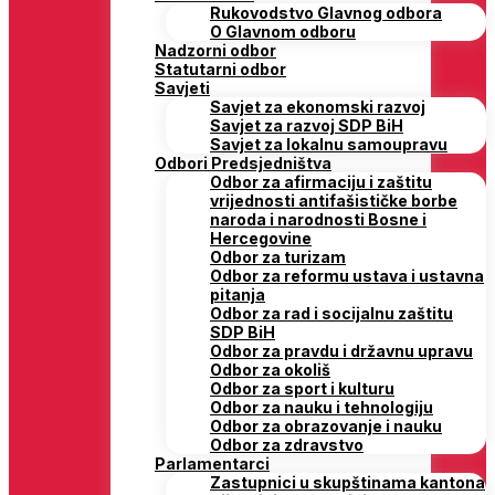
Rukovodstvo Glavnog odbora
O Glavnom odboru
Nadzorni odbor
Statutarni odbor
Savjeti
Savjet za ekonomski razvoj
Savjet za razvoj SDP BiH
Savjet za lokalnu samoupravu
Odbori Predsjedništva
Odbor za afirmaciju i zaštitu
vrijednosti antifašističke borbe
naroda i narodnosti Bosne i
Hercegovine
Odbor za turizam
Odbor za reformu ustava i ustavna
pitanja
Odbor za rad i socijalnu zaštitu
SDP BiH
Odbor za pravdu i državnu upravu
Odbor za okoliš
Odbor za sport i kulturu
Odbor za nauku i tehnologiju
Odbor za obrazovanje i nauku
Odbor za zdravstvo
Parlamentarci
Zastupnici u skupštinama kantona