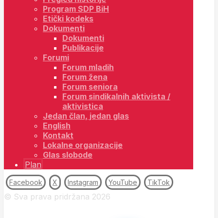
Program SDP BiH
Etički kodeks
Dokumenti
Dokumenti
Publikacije
Forumi
Forum mladih
Forum žena
Forum seniora
Forum sindikalnih aktivista /
aktivistica
Jedan član, jedan glas
English
Kontakt
Lokalne organizacije
Glas slobode
Plan
Facebook
X
Instagram
YouTube
TikTok
© Sva prava pridržana 2026