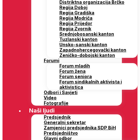
Distriktna organizacija Brčko
Regija Doboj
Regija Gradiška
Regija Modriča
Regija Prijedor
Regija Zvornik
Srednjobosanski kanton
Tuzlanski kanton
Unsko-sanski kanton
Zapadnohercegovački kanton
Zeničko-dobojski kanton
Forumi
Forum mladih
Forum žena
Forum seniora
Forum sindikalnih aktivista i
aktivistica
Odbori i Savjeti
Video
Fotografije
Naši ljudi
Predsjednik
Generalni sekretar
Zamjenici predsjednika SDP BiH
Predsjedništvo
Glavni odbor