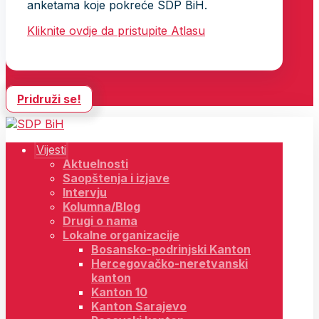
anketama koje pokreće SDP BiH.
Kliknite ovdje da pristupite Atlasu
Pridruži se!
Vijesti
Aktuelnosti
Saopštenja i izjave
Intervju
Kolumna/Blog
Drugi o nama
Lokalne organizacije
Bosansko-podrinjski Kanton
Hercegovačko-neretvanski
kanton
Kanton 10
Kanton Sarajevo