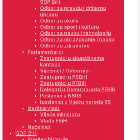
SDP BiH
Odbor za pravdu i državnu
upravu
Odbor za okoliš
Odbor za sport i kulturu
Odbor za nauku i tehnologiju
Odbor za obrazovanje i nauku
Odbor za zdravstvo
Parlamentarci
Zastupnici u skupštinama
kantona
Vijećnici / Odbornici
Zastupnici u PSBiH
Zastupnici u PFBiH
Delegati u Domu naroda PFBiH
Poslanici u NSRS
Izaslanici u Vijeću naroda RS
Izvršna vlast
Vijeće ministara
Vlada FBiH
Načelnici
SDP BiH
Pregled historije