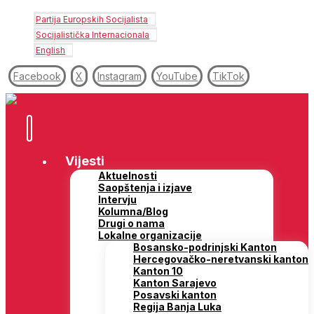
Partija Europskih Socijalista
Socijalistička Internacionala
English
Facebook
X
Instagram
YouTube
TikTok
Vijesti
Aktuelnosti
Saopštenja i izjave
Intervju
Kolumna/Blog
Drugi o nama
Lokalne organizacije
Bosansko-podrinjski Kanton
Hercegovačko-neretvanski kanton
Kanton 10
Kanton Sarajevo
Posavski kanton
Regija Banja Luka