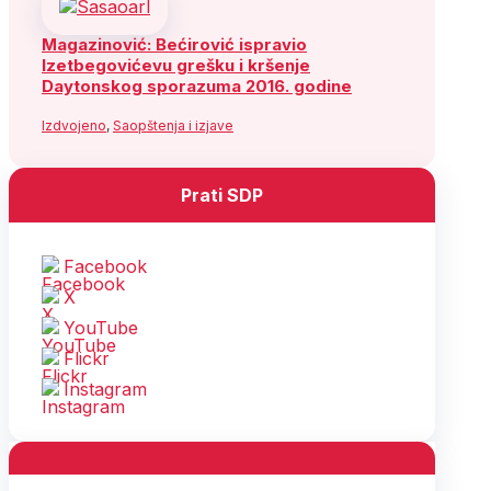
Magazinović: Bećirović ispravio
Izetbegovićevu grešku i kršenje
Daytonskog sporazuma 2016. godine
Izdvojeno
,
Saopštenja i izjave
Prati SDP
Facebook
X
YouTube
Flickr
Instagram