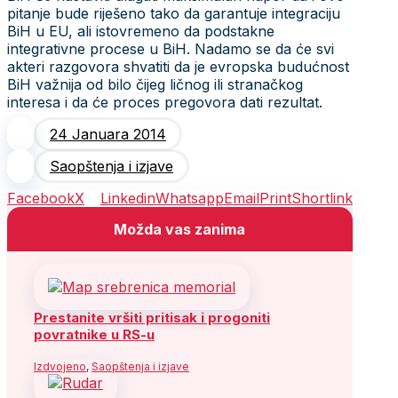
pitanje bude riješeno tako da garantuje integraciju
BiH u EU, ali istovremeno da podstakne
integrativne procese u BiH. Nadamo se da će svi
akteri razgovora shvatiti da je evropska budućnost
BiH važnija od bilo čijeg ličnog ili stranačkog
interesa i da će proces pregovora dati rezultat.
24 Januara 2014
Saopštenja i izjave
Facebook
X
Linkedin
Whatsapp
Email
Print
Shortlink
Možda vas zanima
Prestanite vršiti pritisak i progoniti
povratnike u RS-u
Izdvojeno
,
Saopštenja i izjave