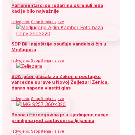
Parlamentarci su rudarima okrenuli leđa
kad je bilo najvažnije
Izdvojeno
,
Saopštenja i izjave
SDP BiH najoštrije osuđuje vandalski čin u
Međugorju
Izdvojeno
,
Saopštenja i izjave
SDA jučer glasala za Zakon o postupku
vanredne uprave u Novoj Željezari Zenica,
danas napada vlastiti glas
Izdvojeno
,
Saopštenja i izjave
Bosna i Hercegovina je u Ujedinjene nacije
primljena pod zastavom sa ljiljanima
Izdvojeno
,
Saopštenja i izjave