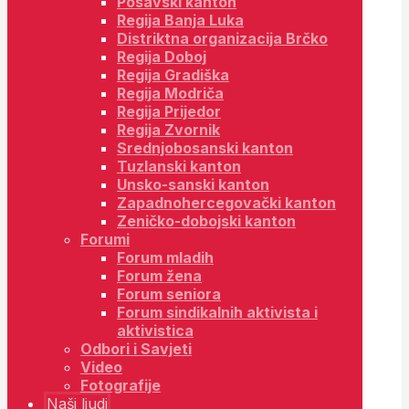
Posavski kanton
Regija Banja Luka
Distriktna organizacija Brčko
Regija Doboj
Regija Gradiška
Regija Modriča
Regija Prijedor
Regija Zvornik
Srednjobosanski kanton
Tuzlanski kanton
Unsko-sanski kanton
Zapadnohercegovački kanton
Zeničko-dobojski kanton
Forumi
Forum mladih
Forum žena
Forum seniora
Forum sindikalnih aktivista i
aktivistica
Odbori i Savjeti
Video
Fotografije
Naši ljudi