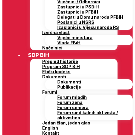
Vijećnici / Odbornici
Zastupnici u PSBiH
Zastupnici u PFBiH
Delegati u Domu naroda PFBiH
Poslanici u NSRS
Izaslanici u Vijeću naroda RS
Izvršna vlast
Vijeće ministara
Vlada FBiH
Načelnici
SDP BiH
Pregled historije
Program SDP BiH
Etički kodeks
Dokumenti
Dokumenti
Publikacije
Forumi
Forum mladih
Forum žena
Forum seniora
Forum sindikalnih aktivista /
aktivistica
Jedan član, jedan glas
English
Kontakt