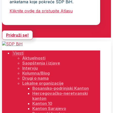
anketama koje pokreće SDP BiH.
Kliknite ovdje da pristupite Atlasu
Pridruži se!
Vijesti
Aktuelnosti
Saopštenja i izjave
Intervju
Kolumna/Blog
Drugi o nama
Lokalne organizacije
Bosansko-podrinjski Kanton
Hercegovačko-neretvanski
kanton
Kanton 10
Kanton Sarajevo