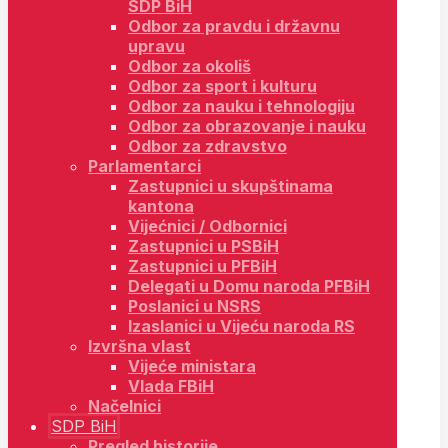
SDP BiH
Odbor za pravdu i državnu
upravu
Odbor za okoliš
Odbor za sport i kulturu
Odbor za nauku i tehnologiju
Odbor za obrazovanje i nauku
Odbor za zdravstvo
Parlamentarci
Zastupnici u skupštinama
kantona
Vijećnici / Odbornici
Zastupnici u PSBiH
Zastupnici u PFBiH
Delegati u Domu naroda PFBiH
Poslanici u NSRS
Izaslanici u Vijeću naroda RS
Izvršna vlast
Vijeće ministara
Vlada FBiH
Načelnici
SDP BiH
Pregled historije