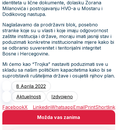
identiteta u lične dokumente, dolasku Zorana
Milanovića i postrojavanju HVO-a u Mostaru i
Dodikovog nastupa.
Naglašavamo da prodržavni blok, posebno
stranke koje su u vlasti i koje imaju odgovornost
zaštite institucija i države, moraju imati jasniji stav i
poduzimati konkretne institucionalne mjere kako bi
se odbranio suverenitet i teritorijalni integritet
Bosne i Hercegovine.
Mi ćemo kao “Trojka” nastaviti poduzimati sve u
skladu sa našim političkim kapacitetima kako bi se
suprotstavili rušiteljima države i osujetili njihov plan.
8 Aprila 2022
Aktuelnosti
Izdvojeno
Facebook
X
Linkedin
Whatsapp
Email
Print
Shortlink
Možda vas zanima