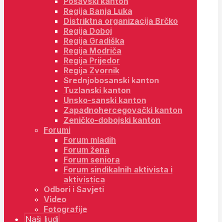
Posavski kanton
Regija Banja Luka
Distriktna organizacija Brčko
Regija Doboj
Regija Gradiška
Regija Modriča
Regija Prijedor
Regija Zvornik
Srednjobosanski kanton
Tuzlanski kanton
Unsko-sanski kanton
Zapadnohercegovački kanton
Zeničko-dobojski kanton
Forumi
Forum mladih
Forum žena
Forum seniora
Forum sindikalnih aktivista i
aktivistica
Odbori i Savjeti
Video
Fotografije
Naši ljudi