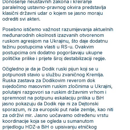
Donošenje neustavnih zakona i kreiranje
paralelnog ustavno-pravnog okvira predstavlja
klasični državni udar o kojem se jasno moraju
odrediti svi akteri.
Posebno ističemo važnost razumijevanja aktuelnih
međunarodnih okolnosti izazvanih otvorenom
ruskom agresijom na Ukrajinu, što daje dodatnu
težinu postupcima vlasti u RS-u. Ovakvim
postupcima oni dodatno pogoršavaju ukupne
političke prilike i prijete široj destabilizaciji regije.
Očigledno je da je Dodik ruski pijun koji se u
potpunosti stavio u službu zvaničnog Kremlja.
Ruska zastava za Dodikovim reverom dok
svjedočimo masovnim ruskim zločinima u Ukrajini,
polutajni razgovori sa ruskim državnim vrhom i
spremnost na potpunu eskalaciju prilika u BiH
jasno pokazuju da Dodik nije ni za Dejtonski
sporazum, ni za europski put naše zemlje, kao niti
za održivi mir. Jasno uočavamo određenu vrstu
koordinacije koja se ogleda u sumanutom
prijedlogu HDZ-a BiH o upisivanju etničkog