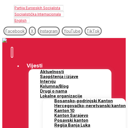
Partija Europskih Socijalista
Socijalistička Internacionala
English
Facebook
X
Instagram
YouTube
TikTok
Vijesti
Aktuelnosti
Saopštenja i izjave
Intervju
Kolumna/Blog
Drugi o nama
Lokalne organizacije
Bosansko-podrinjski Kanton
Hercegovačko-neretvanski kanton
Kanton 10
Kanton Sarajevo
Posavski kanton
Regija Banja Luka