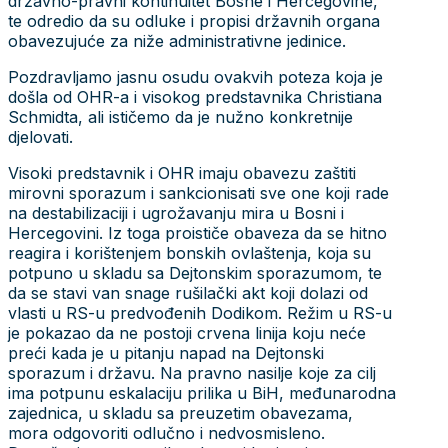
državno-pravni kontinuitet Bosne i Hercegovine,
te odredio da su odluke i propisi državnih organa
obavezujuće za niže administrativne jedinice.
Pozdravljamo jasnu osudu ovakvih poteza koja je
došla od OHR-a i visokog predstavnika Christiana
Schmidta, ali ističemo da je nužno konkretnije
djelovati.
Visoki predstavnik i OHR imaju obavezu zaštiti
mirovni sporazum i sankcionisati sve one koji rade
na destabilizaciji i ugrožavanju mira u Bosni i
Hercegovini. Iz toga proističe obaveza da se hitno
reagira i korištenjem bonskih ovlaštenja, koja su
potpuno u skladu sa Dejtonskim sporazumom, te
da se stavi van snage rušilački akt koji dolazi od
vlasti u RS-u predvođenih Dodikom. Režim u RS-u
je pokazao da ne postoji crvena linija koju neće
preći kada je u pitanju napad na Dejtonski
sporazum i državu. Na pravno nasilje koje za cilj
ima potpunu eskalaciju prilika u BiH, međunarodna
zajednica, u skladu sa preuzetim obavezama,
mora odgovoriti odlučno i nedvosmisleno.