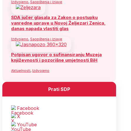
Izdvojeno
,
Saopštenja i izjave
SDA jučer glasala za Zakon o postupku
vanredne uprave u Novoj Željezari Zenica,
danas napada vlastiti glas
Izdvojeno
,
Saopštenja i izjave
Potpisan ugovor o sufinansiranju Muzeja
književnosti i pozorišne umjetnosti BiH
Aktuelnosti
,
Izdvojeno
Prati SDP
Facebook
X
YouTube