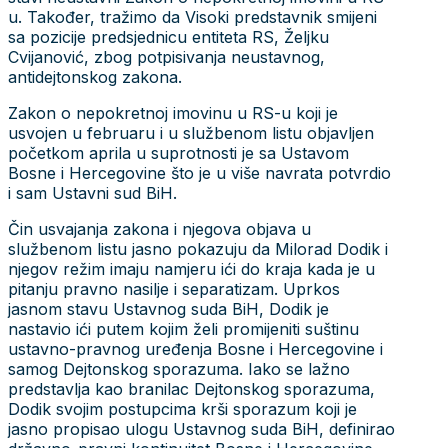
u. Također, tražimo da Visoki predstavnik smijeni
sa pozicije predsjednicu entiteta RS, Željku
Cvijanović, zbog potpisivanja neustavnog,
antidejtonskog zakona.
Zakon o nepokretnoj imovinu u RS-u koji je
usvojen u februaru i u službenom listu objavljen
početkom aprila u suprotnosti je sa Ustavom
Bosne i Hercegovine što je u više navrata potvrdio
i sam Ustavni sud BiH.
Čin usvajanja zakona i njegova objava u
službenom listu jasno pokazuju da Milorad Dodik i
njegov režim imaju namjeru ići do kraja kada je u
pitanju pravno nasilje i separatizam. Uprkos
jasnom stavu Ustavnog suda BiH, Dodik je
nastavio ići putem kojim želi promijeniti suštinu
ustavno-pravnog uređenja Bosne i Hercegovine i
samog Dejtonskog sporazuma. Iako se lažno
predstavlja kao branilac Dejtonskog sporazuma,
Dodik svojim postupcima krši sporazum koji je
jasno propisao ulogu Ustavnog suda BiH, definirao