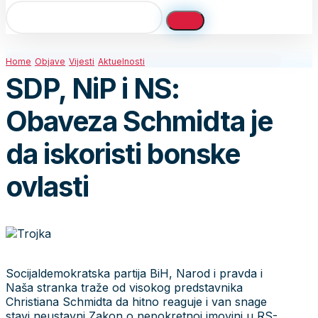
Home
Objave
Vijesti
Aktuelnosti
SDP, NiP i NS:
Obaveza Schmidta je
da iskoristi bonske
ovlasti
Socijaldemokratska partija BiH, Narod i pravda i
Naša stranka traže od visokog predstavnika
Christiana Schmidta da hitno reaguje i van snage
stavi neustavni Zakon o nepokretnoj imovini u RS-