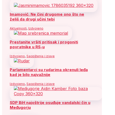
Imamović: Ne čini drugome ono što ne
želiš da drugi učini tebi
Aktuelnosti
,
Izdvojeno
Prestanite vršiti pritisak i progoniti
povratnike u RS-u
Izdvojeno
,
Saopštenja i izjave
Parlamentarci su rudarima okrenuli leđa
kad je bilo najvažnije
Izdvojeno
,
Saopštenja i izjave
SDP BiH najoštrije osuđuje vandalski čin u
Međugorju