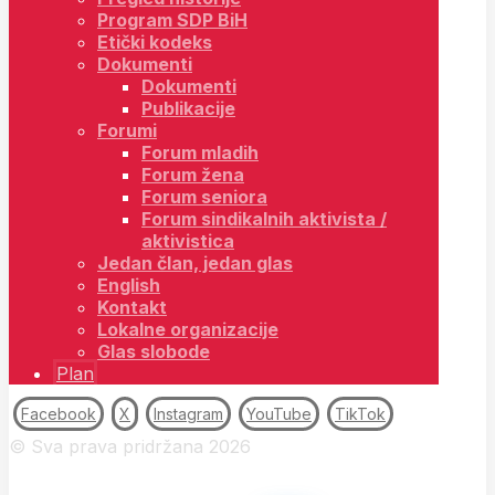
Program SDP BiH
Etički kodeks
Dokumenti
Dokumenti
Publikacije
Forumi
Forum mladih
Forum žena
Forum seniora
Forum sindikalnih aktivista /
aktivistica
Jedan član, jedan glas
English
Kontakt
Lokalne organizacije
Glas slobode
Plan
Facebook
X
Instagram
YouTube
TikTok
© Sva prava pridržana 2026