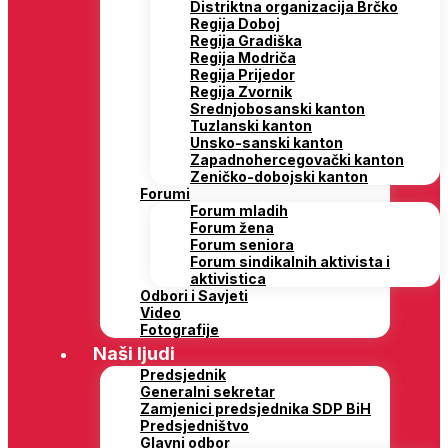
Distriktna organizacija Brčko
Regija Doboj
Regija Gradiška
Regija Modriča
Regija Prijedor
Regija Zvornik
Srednjobosanski kanton
Tuzlanski kanton
Unsko-sanski kanton
Zapadnohercegovački kanton
Zeničko-dobojski kanton
Forumi
Forum mladih
Forum žena
Forum seniora
Forum sindikalnih aktivista i
aktivistica
Odbori i Savjeti
Video
Fotografije
Naši ljudi
Predsjednik
Generalni sekretar
Zamjenici predsjednika SDP BiH
Predsjedništvo
Glavni odbor