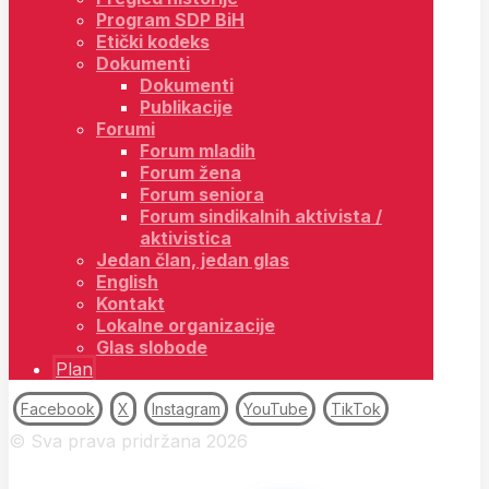
Program SDP BiH
Etički kodeks
Dokumenti
Dokumenti
Publikacije
Forumi
Forum mladih
Forum žena
Forum seniora
Forum sindikalnih aktivista /
aktivistica
Jedan član, jedan glas
English
Kontakt
Lokalne organizacije
Glas slobode
Plan
Facebook
X
Instagram
YouTube
TikTok
© Sva prava pridržana 2026