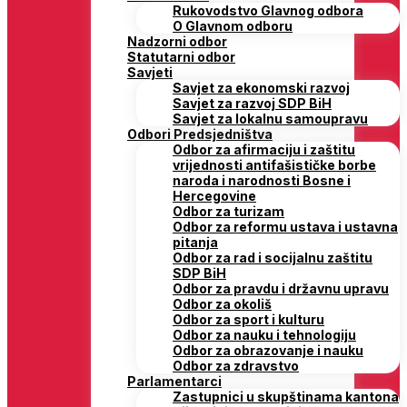
Rukovodstvo Glavnog odbora
O Glavnom odboru
Nadzorni odbor
Statutarni odbor
Savjeti
Savjet za ekonomski razvoj
Savjet za razvoj SDP BiH
Savjet za lokalnu samoupravu
Odbori Predsjedništva
Odbor za afirmaciju i zaštitu
vrijednosti antifašističke borbe
naroda i narodnosti Bosne i
Hercegovine
Odbor za turizam
Odbor za reformu ustava i ustavna
pitanja
Odbor za rad i socijalnu zaštitu
SDP BiH
Odbor za pravdu i državnu upravu
Odbor za okoliš
Odbor za sport i kulturu
Odbor za nauku i tehnologiju
Odbor za obrazovanje i nauku
Odbor za zdravstvo
Parlamentarci
Zastupnici u skupštinama kantona