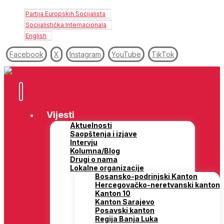
Partija Europskih Socijalista
Socijalistička Internacionala
English
Facebook
X
Instagram
YouTube
TikTok
Vijesti
Aktuelnosti
Saopštenja i izjave
Intervju
Kolumna/Blog
Drugi o nama
Lokalne organizacije
Bosansko-podrinjski Kanton
Hercegovačko-neretvanski kanton
Kanton 10
Kanton Sarajevo
Posavski kanton
Regija Banja Luka