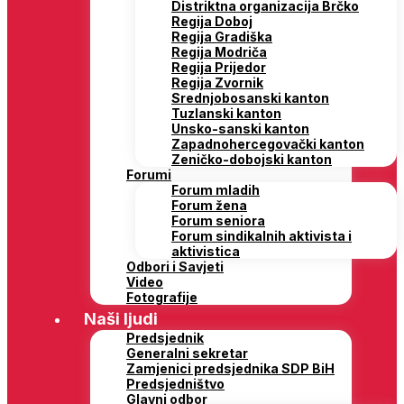
Distriktna organizacija Brčko
Regija Doboj
Regija Gradiška
Regija Modriča
Regija Prijedor
Regija Zvornik
Srednjobosanski kanton
Tuzlanski kanton
Unsko-sanski kanton
Zapadnohercegovački kanton
Zeničko-dobojski kanton
Forumi
Forum mladih
Forum žena
Forum seniora
Forum sindikalnih aktivista i
aktivistica
Odbori i Savjeti
Video
Fotografije
Naši ljudi
Predsjednik
Generalni sekretar
Zamjenici predsjednika SDP BiH
Predsjedništvo
Glavni odbor