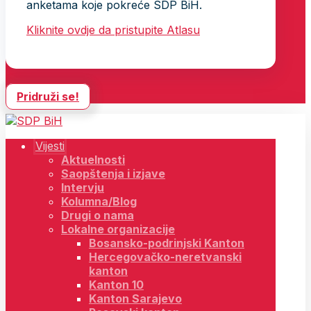
anketama koje pokreće SDP BiH.
Kliknite ovdje da pristupite Atlasu
Pridruži se!
Vijesti
Aktuelnosti
Saopštenja i izjave
Intervju
Kolumna/Blog
Drugi o nama
Lokalne organizacije
Bosansko-podrinjski Kanton
Hercegovačko-neretvanski
kanton
Kanton 10
Kanton Sarajevo