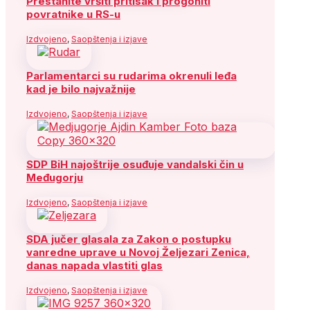
Prestanite vršiti pritisak i progoniti
povratnike u RS-u
Izdvojeno
,
Saopštenja i izjave
Parlamentarci su rudarima okrenuli leđa
kad je bilo najvažnije
Izdvojeno
,
Saopštenja i izjave
SDP BiH najoštrije osuđuje vandalski čin u
Međugorju
Izdvojeno
,
Saopštenja i izjave
SDA jučer glasala za Zakon o postupku
vanredne uprave u Novoj Željezari Zenica,
danas napada vlastiti glas
Izdvojeno
,
Saopštenja i izjave