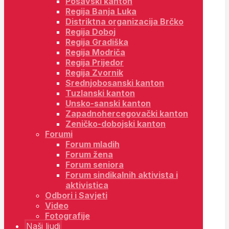
Posavski kanton
Regija Banja Luka
Distriktna organizacija Brčko
Regija Doboj
Regija Gradiška
Regija Modriča
Regija Prijedor
Regija Zvornik
Srednjobosanski kanton
Tuzlanski kanton
Unsko-sanski kanton
Zapadnohercegovački kanton
Zeničko-dobojski kanton
Forumi
Forum mladih
Forum žena
Forum seniora
Forum sindikalnih aktivista i
aktivistica
Odbori i Savjeti
Video
Fotografije
Naši ljudi