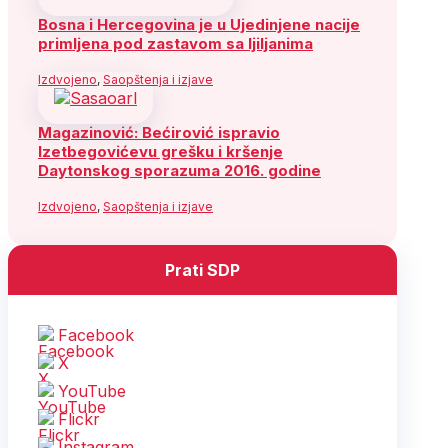
Bosna i Hercegovina je u Ujedinjene nacije
primljena pod zastavom sa ljiljanima
Izdvojeno
,
Saopštenja i izjave
Magazinović: Bećirović ispravio
Izetbegovićevu grešku i kršenje
Daytonskog sporazuma 2016. godine
Izdvojeno
,
Saopštenja i izjave
Prati SDP
Facebook
X
YouTube
Flickr
Instagram