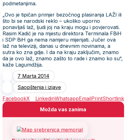
podmetanjima.
„Ovo je tipičan primjer bezočnog plasiranja LAŽI ili
što bi se narodski reklo – ukoliko uporno
ponavljaš laž, ljudi joj na kraju mogu i povjerovati.
Rasim Kadić je na mjestu direktora Terminala FBiH
i SDP BiH ga nema namjeru mijenjati. Jučer ova
laž na televiziji, danas u dnevnim novinama, a
sutra ko zna gdje. I da na kraju zaključim, znamo
da je ovo laž, znamo zašto to rade i znamo ko su“,
kaže Lagumdžija.
7 Marta 2014
Saopštenja i izjave
Facebook
X
Linkedin
Whatsapp
Email
Print
Shortlink
Možda vas zanima