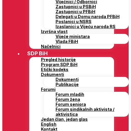
Vijećnici / Odbornici
Zastupnici u PSBiH
Zastupnici u PFBiH
Delegati u Domu naroda PFBiH
Poslanici u NSRS
Izaslanici u Vijeću naroda RS
Izvršna vlast
Vijeće ministara
Vlada FBiH
Načelnici
SDP BiH
Pregled historije
Program SDP BiH
Etički kodeks
Dokumenti
Dokumenti
Publikacije
Forumi
Forum mladih
Forum žena
Forum seniora
Forum sindikalnih aktivista /
aktivistica
Jedan član, jedan glas
English
Kontakt