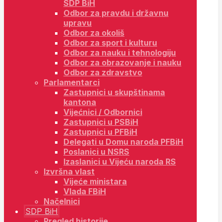
SDP BiH
Odbor za pravdu i državnu
upravu
Odbor za okoliš
Odbor za sport i kulturu
Odbor za nauku i tehnologiju
Odbor za obrazovanje i nauku
Odbor za zdravstvo
Parlamentarci
Zastupnici u skupštinama
kantona
Vijećnici / Odbornici
Zastupnici u PSBiH
Zastupnici u PFBiH
Delegati u Domu naroda PFBiH
Poslanici u NSRS
Izaslanici u Vijeću naroda RS
Izvršna vlast
Vijeće ministara
Vlada FBiH
Načelnici
SDP BiH
Pregled historije