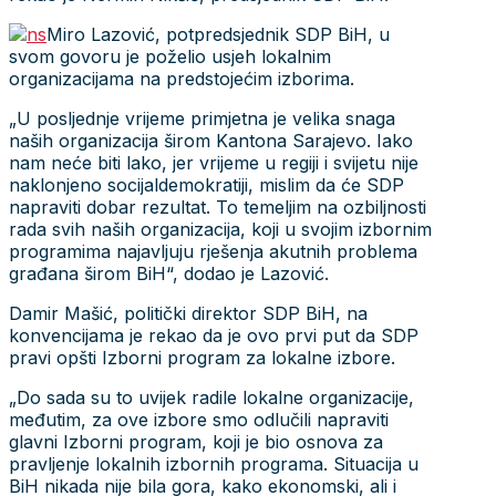
Miro Lazović, potpredsjednik SDP BiH, u
svom govoru je poželio usjeh lokalnim
organizacijama na predstojećim izborima.
„U posljednje vrijeme primjetna je velika snaga
naših organizacija širom Kantona Sarajevo. Iako
nam neće biti lako, jer vrijeme u regiji i svijetu nije
naklonjeno socijaldemokratiji, mislim da će SDP
napraviti dobar rezultat. To temeljim na ozbiljnosti
rada svih naših organizacija, koji u svojim izbornim
programima najavljuju rješenja akutnih problema
građana širom BiH“, dodao je Lazović.
Damir Mašić, politički direktor SDP BiH, na
konvencijama je rekao da je ovo prvi put da SDP
pravi opšti Izborni program za lokalne izbore.
„Do sada su to uvijek radile lokalne organizacije,
međutim, za ove izbore smo odlučili napraviti
glavni Izborni program, koji je bio osnova za
pravljenje lokalnih izbornih programa. Situacija u
BiH nikada nije bila gora, kako ekonomski, ali i