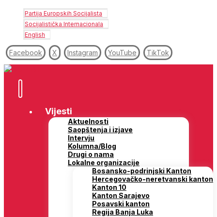
Partija Europskih Socijalista
Socijalistička Internacionala
English
Facebook
X
Instagram
YouTube
TikTok
Vijesti
Aktuelnosti
Saopštenja i izjave
Intervju
Kolumna/Blog
Drugi o nama
Lokalne organizacije
Bosansko-podrinjski Kanton
Hercegovačko-neretvanski kanton
Kanton 10
Kanton Sarajevo
Posavski kanton
Regija Banja Luka