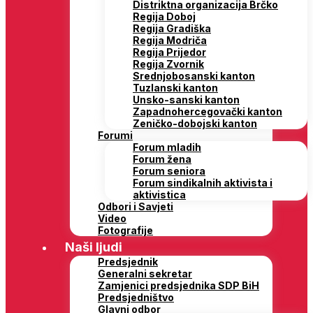
Distriktna organizacija Brčko
Regija Doboj
Regija Gradiška
Regija Modriča
Regija Prijedor
Regija Zvornik
Srednjobosanski kanton
Tuzlanski kanton
Unsko-sanski kanton
Zapadnohercegovački kanton
Zeničko-dobojski kanton
Forumi
Forum mladih
Forum žena
Forum seniora
Forum sindikalnih aktivista i
aktivistica
Odbori i Savjeti
Video
Fotografije
Naši ljudi
Predsjednik
Generalni sekretar
Zamjenici predsjednika SDP BiH
Predsjedništvo
Glavni odbor