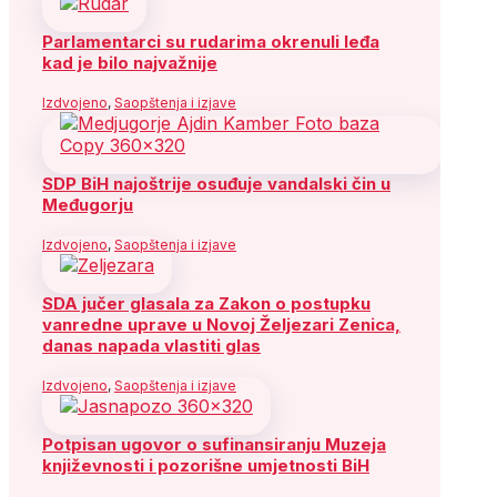
Parlamentarci su rudarima okrenuli leđa
kad je bilo najvažnije
Izdvojeno
,
Saopštenja i izjave
SDP BiH najoštrije osuđuje vandalski čin u
Međugorju
Izdvojeno
,
Saopštenja i izjave
SDA jučer glasala za Zakon o postupku
vanredne uprave u Novoj Željezari Zenica,
danas napada vlastiti glas
Izdvojeno
,
Saopštenja i izjave
Potpisan ugovor o sufinansiranju Muzeja
književnosti i pozorišne umjetnosti BiH