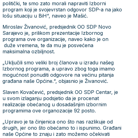
politički, te smo zato morali napraviti Izborni
program koji je svojevrstan odgovor SDP-a na jako
lošu situaciju u BiH“, naveo je Mašić.
Miroslav Živanović, predsjednik OO SDP Novo
Sarajevo je, prilikom prezentacije Izbornog
programa ove organizacije, naveo kako je on
duže vremena, te da mu je posvećena
maksimalna ozbiljnost.
„Uključili smo veliki broj članova u izradu našeg
Izbornog programa, a upravo zbog toga imamo
mogućnost ponuditi odgovore na većinu pitanja
građana naše Općine.“, objasnio je Živanović.
Slaven Kovačević, predsjednik OO SDP Centar, je
u svom izlaganju podsjetio da je procenat
realizacije obećanog u dosadašnjim izbornim
programima ove organozacije 92 posto.
„Upravo je ta činjenica ono što nas razlikuje od
drugih, jer ono što obećamo to i ispunimo. Građani
naše Općine to znaju i zato možemo očekivati