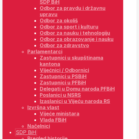
SDP BiH
Odbor za pravdu i državnu
upravu
Odbor za okoliš
Odbor za sport i kulturu
Odbor za nauku i tehnologiju
Odbor za obrazovanje i nauku
Odbor za zdravstvo
Parlamentarci
Zastupnici u skupštinama
kantona
Vijećnici / Odbornici
Zastupnici u PSBiH
Zastupnici u PFBiH
Delegati u Domu naroda PFBiH
Poslanici u NSRS
Izaslanici u Vijeću naroda RS
Izvršna vlast
Vijeće ministara
Vlada FBiH
Načelnici
SDP BiH
Pregled historije