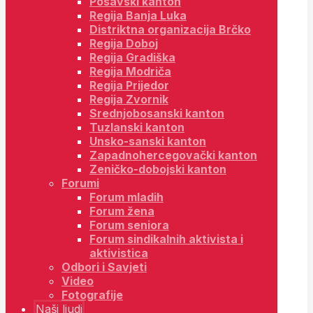
Posavski kanton
Regija Banja Luka
Distriktna organizacija Brčko
Regija Doboj
Regija Gradiška
Regija Modriča
Regija Prijedor
Regija Zvornik
Srednjobosanski kanton
Tuzlanski kanton
Unsko-sanski kanton
Zapadnohercegovački kanton
Zeničko-dobojski kanton
Forumi
Forum mladih
Forum žena
Forum seniora
Forum sindikalnih aktivista i
aktivistica
Odbori i Savjeti
Video
Fotografije
Naši ljudi