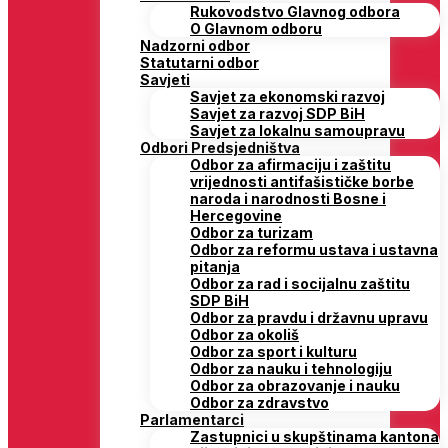
Rukovodstvo Glavnog odbora
O Glavnom odboru
Nadzorni odbor
Statutarni odbor
Savjeti
Savjet za ekonomski razvoj
Savjet za razvoj SDP BiH
Savjet za lokalnu samoupravu
Odbori Predsjedništva
Odbor za afirmaciju i zaštitu
vrijednosti antifašističke borbe
naroda i narodnosti Bosne i
Hercegovine
Odbor za turizam
Odbor za reformu ustava i ustavna
pitanja
Odbor za rad i socijalnu zaštitu
SDP BiH
Odbor za pravdu i državnu upravu
Odbor za okoliš
Odbor za sport i kulturu
Odbor za nauku i tehnologiju
Odbor za obrazovanje i nauku
Odbor za zdravstvo
Parlamentarci
Zastupnici u skupštinama kantona