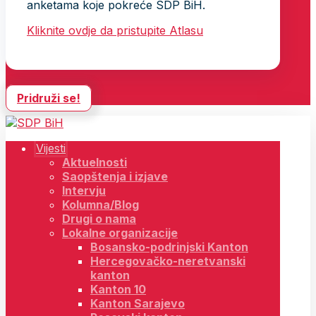
anketama koje pokreće SDP BiH.
Kliknite ovdje da pristupite Atlasu
Pridruži se!
Vijesti
Aktuelnosti
Saopštenja i izjave
Intervju
Kolumna/Blog
Drugi o nama
Lokalne organizacije
Bosansko-podrinjski Kanton
Hercegovačko-neretvanski
kanton
Kanton 10
Kanton Sarajevo