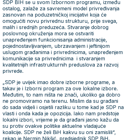
SDP BIH se u svom Izbornom programu, između
ostalog, zalaže za savremeni model privređivanja
zasnovan na poduzetničkoj inicijativi koja će
omogućiti novu privrednu strukturu, prije svega,
malih i srednjih preduzeća. Stvaranje dobrog
poslovnog okruženja mora se ostvariti
unapređenjem funkcionisanja administracije,
pojednostavljivanjem, ubrzavanjem i jeftinijom
uslugom građanima i privrednicima, unapređenjem
komunikacije sa privrednicima i stvaranjem
kvalitetnijih infrastrukturnih preduslova za razvoj
privrede.
„SDP je uvijek imao dobre izborne programe, a
takav je i Izborni program za ove lokalne izbore.
Međutim, to nam ništa ne znači, ukoliko ga dobro
ne promoviramo na terenu. Mislim da su građani
do sada vidjeli i osjetili razliku u tome kad je SDP na
vlasti i onda kada je opozicija. Iako nam predstoje
lokalni izbori, vrijeme je da građani jasno kažu da
su protiv ovakve politike aktuelne vladajuće
koalicije. SDP ne želi BiH kakvu su oni zamislili“,
rekao je Nermin Nikšić, predsjednik SDP BiH.