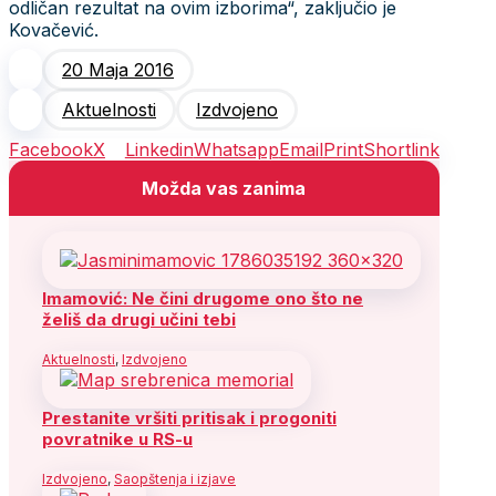
odličan rezultat na ovim izborima“, zaključio je
Kovačević.
20 Maja 2016
Aktuelnosti
Izdvojeno
Facebook
X
Linkedin
Whatsapp
Email
Print
Shortlink
Možda vas zanima
Imamović: Ne čini drugome ono što ne
želiš da drugi učini tebi
Aktuelnosti
,
Izdvojeno
Prestanite vršiti pritisak i progoniti
povratnike u RS-u
Izdvojeno
,
Saopštenja i izjave