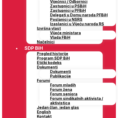
Vijećnici / Odbornici
Zastupnici u PSBiH
Zastupnici u PFBiH
Delegati u Domu naroda PFBiH
Poslanici u NSRS
Izaslanici u Vijeću naroda RS
Izvršna vlast
Vijeće ministara
Vlada FBiH
Načelnici
SDP BiH
Pregled historije
Program SDP BiH
Etički kodeks
Dokumenti
Dokumenti
Publikacije
Forumi
Forum mladih
Forum žena
Forum seniora
Forum sindikalnih aktivista /
aktivistica
Jedan član, jedan glas
English
Kontakt