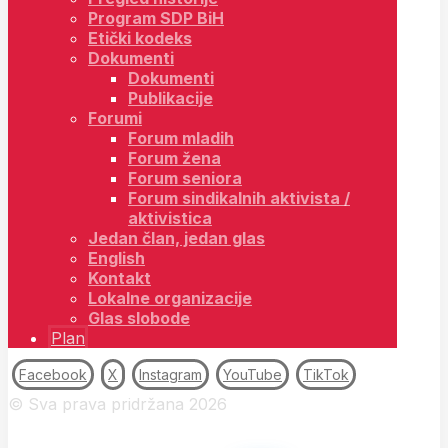
Program SDP BiH
Etički kodeks
Dokumenti
Dokumenti
Publikacije
Forumi
Forum mladih
Forum žena
Forum seniora
Forum sindikalnih aktivista /
aktivistica
Jedan član, jedan glas
English
Kontakt
Lokalne organizacije
Glas slobode
Plan
Facebook
X
Instagram
YouTube
TikTok
© Sva prava pridržana 2026