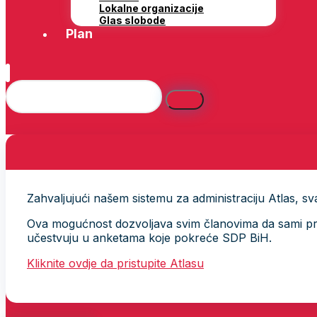
Lokalne organizacije
Glas slobode
Plan
Zahvaljujući našem sistemu za administraciju Atlas, svak
Ova mogućnost dozvoljava svim članovima da sami provj
učestvuju u anketama koje pokreće SDP BiH.
Kliknite ovdje da pristupite Atlasu