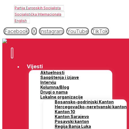
Partija Europskih Socijalista
Socijalistička Internacionala
English
Facebook
X
Instagram
YouTube
TikTok
Vijesti
Aktuelnosti
Saopštenja i izjave
Intervju
Kolumna/Blog
Drugi o nama
Lokalne organizacije
Bosansko-podrinjski Kanton
Hercegovačko-neretvanski kanton
Kanton 10
Kanton Sarajevo
Posavski kanton
Regija Banja Luka