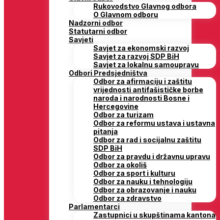
Rukovodstvo Glavnog odbora
O Glavnom odboru
Nadzorni odbor
Statutarni odbor
Savjeti
Savjet za ekonomski razvoj
Savjet za razvoj SDP BiH
Savjet za lokalnu samoupravu
Odbori Predsjedništva
Odbor za afirmaciju i zaštitu
vrijednosti antifašističke borbe
naroda i narodnosti Bosne i
Hercegovine
Odbor za turizam
Odbor za reformu ustava i ustavna
pitanja
Odbor za rad i socijalnu zaštitu
SDP BiH
Odbor za pravdu i državnu upravu
Odbor za okoliš
Odbor za sport i kulturu
Odbor za nauku i tehnologiju
Odbor za obrazovanje i nauku
Odbor za zdravstvo
Parlamentarci
Zastupnici u skupštinama kantona