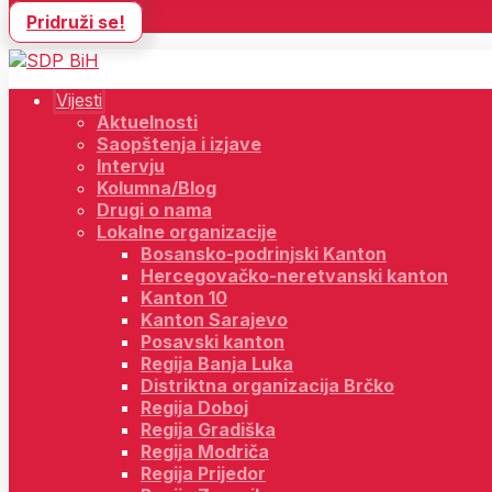
Pridruži se!
Vijesti
Aktuelnosti
Saopštenja i izjave
Intervju
Kolumna/Blog
Drugi o nama
Lokalne organizacije
Bosansko-podrinjski Kanton
Hercegovačko-neretvanski kanton
Kanton 10
Kanton Sarajevo
Posavski kanton
Regija Banja Luka
Distriktna organizacija Brčko
Regija Doboj
Regija Gradiška
Regija Modriča
Regija Prijedor