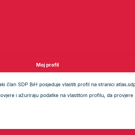
Moj profil
i član SDP BiH posjeduje vlastiti profil na stranici atlas.sd
ere i ažuriraju podatke na vlastitom profilu, da provjere s