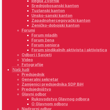
Regija Zvornik
Srednjobosanski kanton
Tuzlanski kanton
Unsko-sanski kanton
Zapadnohercegovački kanton
Zeničko-dobojski kanton
Forumi
Forum mladih
Forum žena
Forum seniora
Forum sindikalnih aktivista i aktivistica
Odbori i Savjeti
Video
Fotografije
Naši ljudi
Predsjednik
Generalni sekretar
Zamjenici predsjednika SDP BiH
Predsjedništvo
Glavni odbor
Rukovodstvo Glavnog odbora
O Glavnom odboru
Nadzorni odbor