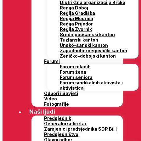
Distriktna organizacija Brčko
Regija Doboj
Regija Gradiška
Regija Modriča
Regija Prijedor
Regija Zvornik
Srednjobosanski kanton
Tuzlanski kanton
Unsko-sanski kanton
Zapadnohercegovački kanton
Zeničko-dobojski kanton
Forumi
Forum mladih
Forum žena
Forum seniora
Forum sindikalnih aktivista i
aktivistica
Odbori i Savjeti
Video
Fotografije
Naši ljudi
Predsjednik
Generalni sekretar
Zamjenici predsjednika SDP BiH
Predsjedništvo
Glavni odbor