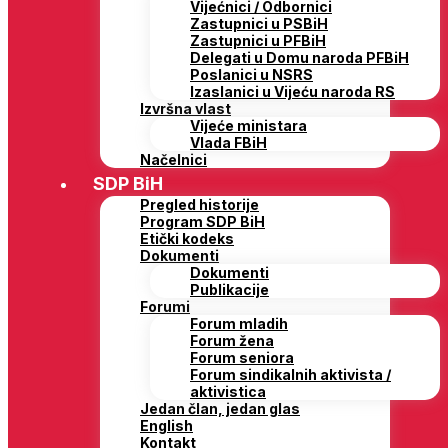
Vijećnici / Odbornici
Zastupnici u PSBiH
Zastupnici u PFBiH
Delegati u Domu naroda PFBiH
Poslanici u NSRS
Izaslanici u Vijeću naroda RS
Izvršna vlast
Vijeće ministara
Vlada FBiH
Načelnici
SDP BiH
Pregled historije
Program SDP BiH
Etički kodeks
Dokumenti
Dokumenti
Publikacije
Forumi
Forum mladih
Forum žena
Forum seniora
Forum sindikalnih aktivista /
aktivistica
Jedan član, jedan glas
English
Kontakt