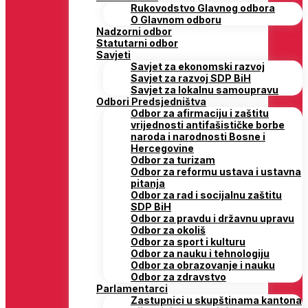
Rukovodstvo Glavnog odbora
O Glavnom odboru
Nadzorni odbor
Statutarni odbor
Savjeti
Savjet za ekonomski razvoj
Savjet za razvoj SDP BiH
Savjet za lokalnu samoupravu
Odbori Predsjedništva
Odbor za afirmaciju i zaštitu
vrijednosti antifašističke borbe
naroda i narodnosti Bosne i
Hercegovine
Odbor za turizam
Odbor za reformu ustava i ustavna
pitanja
Odbor za rad i socijalnu zaštitu
SDP BiH
Odbor za pravdu i državnu upravu
Odbor za okoliš
Odbor za sport i kulturu
Odbor za nauku i tehnologiju
Odbor za obrazovanje i nauku
Odbor za zdravstvo
Parlamentarci
Zastupnici u skupštinama kantona