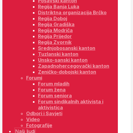
Posavski kanton
Regija Banja Luka
Distriktna organizacija Brčko
Regija Doboj
Regija Gradiška
Regija Modriča
Regija Prijedor
Regija Zvornik
Srednjobosanski kanton
Tuzlanski kanton
Unsko-sanski kanton
Zapadnohercegovački kanton
Zeničko-dobojski kanton
Forumi
Forum mladih
Forum žena
Forum seniora
Forum sindikalnih aktivista i
aktivistica
Odbori i Savjeti
Video
Fotografije
Naši ljudi