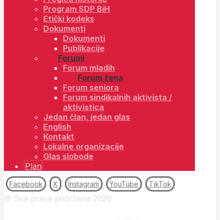
Program SDP BiH
Etički kodeks
Dokumenti
Dokumenti
Publikacije
Forumi
Forum mladih
Forum žena
Forum seniora
Forum sindikalnih aktivista /
aktivistica
Jedan član, jedan glas
English
Kontakt
Lokalne organizacije
Glas slobode
Plan
Facebook
X
Instagram
YouTube
TikTok
© Sva prava pridržana 2026