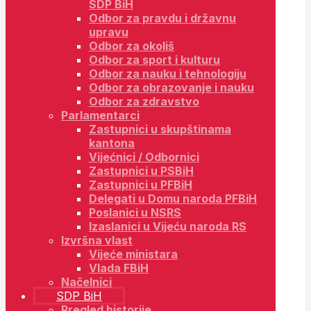
SDP BiH
Odbor za pravdu i državnu
upravu
Odbor za okoliš
Odbor za sport i kulturu
Odbor za nauku i tehnologiju
Odbor za obrazovanje i nauku
Odbor za zdravstvo
Parlamentarci
Zastupnici u skupštinama
kantona
Vijećnici / Odbornici
Zastupnici u PSBiH
Zastupnici u PFBiH
Delegati u Domu naroda PFBiH
Poslanici u NSRS
Izaslanici u Vijeću naroda RS
Izvršna vlast
Vijeće ministara
Vlada FBiH
Načelnici
SDP BiH
Pregled historije