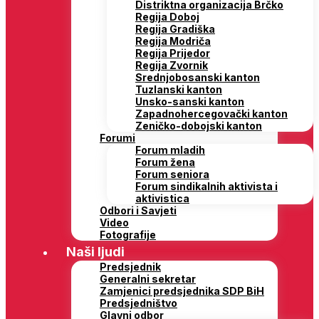
Distriktna organizacija Brčko
Regija Doboj
Regija Gradiška
Regija Modriča
Regija Prijedor
Regija Zvornik
Srednjobosanski kanton
Tuzlanski kanton
Unsko-sanski kanton
Zapadnohercegovački kanton
Zeničko-dobojski kanton
Forumi
Forum mladih
Forum žena
Forum seniora
Forum sindikalnih aktivista i
aktivistica
Odbori i Savjeti
Video
Fotografije
Naši ljudi
Predsjednik
Generalni sekretar
Zamjenici predsjednika SDP BiH
Predsjedništvo
Glavni odbor