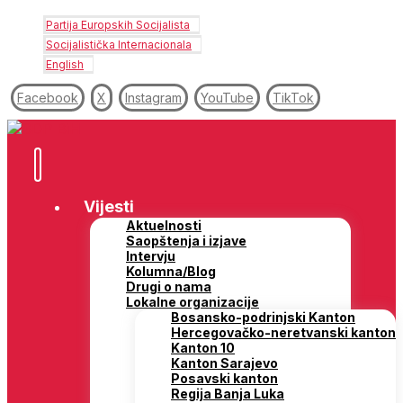
Partija Europskih Socijalista
Socijalistička Internacionala
English
Facebook
X
Instagram
YouTube
TikTok
Vijesti
Aktuelnosti
Saopštenja i izjave
Intervju
Kolumna/Blog
Drugi o nama
Lokalne organizacije
Bosansko-podrinjski Kanton
Hercegovačko-neretvanski kanton
Kanton 10
Kanton Sarajevo
Posavski kanton
Regija Banja Luka