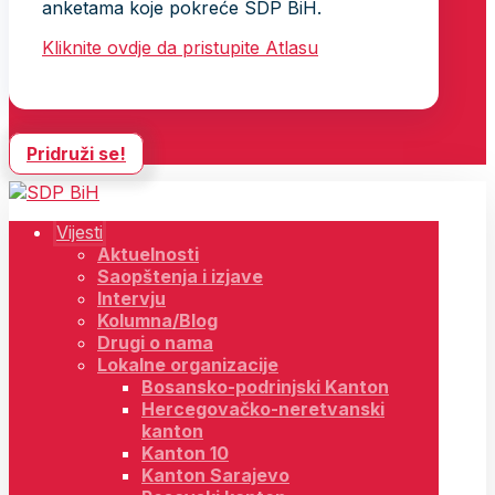
anketama koje pokreće SDP BiH.
Kliknite ovdje da pristupite Atlasu
Pridruži se!
Vijesti
Aktuelnosti
Saopštenja i izjave
Intervju
Kolumna/Blog
Drugi o nama
Lokalne organizacije
Bosansko-podrinjski Kanton
Hercegovačko-neretvanski
kanton
Kanton 10
Kanton Sarajevo