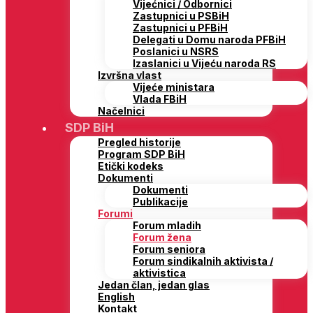
Vijećnici / Odbornici
Zastupnici u PSBiH
Zastupnici u PFBiH
Delegati u Domu naroda PFBiH
Poslanici u NSRS
Izaslanici u Vijeću naroda RS
Izvršna vlast
Vijeće ministara
Vlada FBiH
Načelnici
SDP BiH
Pregled historije
Program SDP BiH
Etički kodeks
Dokumenti
Dokumenti
Publikacije
Forumi
Forum mladih
Forum žena
Forum seniora
Forum sindikalnih aktivista /
aktivistica
Jedan član, jedan glas
English
Kontakt