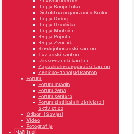
Posavski kanton
Regija Banja Luka
Distriktna organizacija Brčko
Regija Doboj
Regija Gradiška
Regija Modriča
Regija Prijedor
Regija Zvornik
Srednjobosanski kanton
Tuzlanski kanton
Unsko-sanski kanton
Zapadnohercegovački kanton
Zeničko-dobojski kanton
Forumi
Forum mladih
Forum žena
Forum seniora
Forum sindikalnih aktivista i
aktivistica
Odbori i Savjeti
Video
Fotografije
Naši ljudi