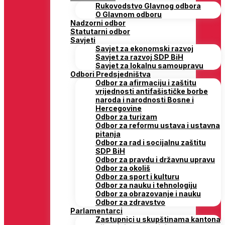
Rukovodstvo Glavnog odbora
O Glavnom odboru
Nadzorni odbor
Statutarni odbor
Savjeti
Savjet za ekonomski razvoj
Savjet za razvoj SDP BiH
Savjet za lokalnu samoupravu
Odbori Predsjedništva
Odbor za afirmaciju i zaštitu
vrijednosti antifašističke borbe
naroda i narodnosti Bosne i
Hercegovine
Odbor za turizam
Odbor za reformu ustava i ustavna
pitanja
Odbor za rad i socijalnu zaštitu
SDP BiH
Odbor za pravdu i državnu upravu
Odbor za okoliš
Odbor za sport i kulturu
Odbor za nauku i tehnologiju
Odbor za obrazovanje i nauku
Odbor za zdravstvo
Parlamentarci
Zastupnici u skupštinama kantona