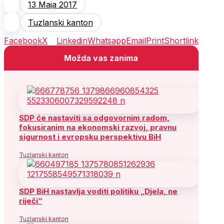
13 Maja 2017
Tuzlanski kanton
Facebook
X
Linkedin
Whatsapp
Email
Print
Shortlink
Možda vas zanima
SDP će nastaviti sa odgovornim radom,
fokusiranim na ekonomski razvoj, pravnu
sigurnost i evropsku perspektivu BiH
Tuzlanski kanton
SDP BiH nastavlja voditi politiku „Djela, ne
riječi“
Tuzlanski kanton