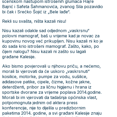
scenskom nastupom istrošenih glumaca Hajre
Bajrić i Safeta Šahmanovića, zvanog Sila pozavidio
bi čak i Srećko Šojić iz „Bele lađe“.
Rekli su svašta, ništa kazali nisu!
Nisu kazali odakle sad odjednom „vaskrsnu“
polovni mamograf, baš u vrijeme kad je novac za
kupovinu novog već prikupljen. Nisu kazali ni ko je
do sada krio istrošeni mamograf. Zašto, kako, po
čijem nalogu? Nisu kazali ni zašto su lagali
građane Kalesije.
Ako bismo povjerovali u njihovu priču, a nećemo,
morali bi vjerovati da će uskoro „vaskrsnuti“
kosilice, motorke, pumpe za vodu, sušilice,
adidasove patike, cipele, čizme, kožne jakne,
deterdženti, pribor za ličnu higijenu i hrana iz
sportske dvorane za vrijeme poplava 2014.godine.
Morali bi im vjerovati da tadašnja općinska vlast,
potpomognuta jednim od aktera press
konferencije, nije to dijelila u predizbornim
paketima 2014. godine, a svi građani Kalesije znaju