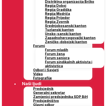
Distriktna organizacija Brčko
Regija Doboj
Regija Gradiška
Regija Modriča
Regija Prijedor
Regija Zvornik
Srednjobosanski kanton
Tuzlanski kanton
Unsko-sanski kanton
Zapadnohercegovački kanton
Zeničko-dobojski kanton
Forumi
Forum mladih
Forum žena
Forum seniora
Forum sindikalnih aktivista i
aktivistica
Odbori i Savjeti
Video
Fotografije
Naši ljudi
Predsjednik
Generalni sekretar
Zamjenici predsjednika SDP BiH
Predsjedništvo
Glavni odbor