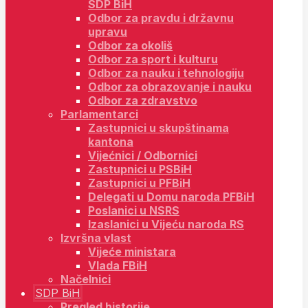
SDP BiH
Odbor za pravdu i državnu
upravu
Odbor za okoliš
Odbor za sport i kulturu
Odbor za nauku i tehnologiju
Odbor za obrazovanje i nauku
Odbor za zdravstvo
Parlamentarci
Zastupnici u skupštinama
kantona
Vijećnici / Odbornici
Zastupnici u PSBiH
Zastupnici u PFBiH
Delegati u Domu naroda PFBiH
Poslanici u NSRS
Izaslanici u Vijeću naroda RS
Izvršna vlast
Vijeće ministara
Vlada FBiH
Načelnici
SDP BiH
Pregled historije