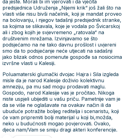
da jeste. Morali bi im vjerovati i da vječita
predsjednica Udruženja „Nijemi krik“ još žali što na
vlasti više nisu bivši načelnik, koji je mandat proveo
na bolovanju, i njegov tadašnji predsjednik stranke,
sa kojima se slikavala, koje je vodala po Švicarskoj
ali i zbog kojih je svjevremeno „ratovala“ na
društvenim mrežama. Izvinjavamo se što
podsjećamo na ne tako davnu prošlost i uvjereni
smo da to podsjećanje neće utjecati na sadašnji
jako blizak odnos pomenute gospođe sa nosiocima
izvršne vlasti u Kalesiji.
Poluamaterski glumački dvojac Hajra i Sila izgleda
misle da je narod Kalesije doživio kolektivnu
amneziju, pa mu sad mogu prodavati maglu.
Gospodo, narod Kalesije vas je pročitao. Nikoga
niste uspjeli ubijediti u vašu priču. Pametnije vam je
da se više ne oglašavate na ovakav način ili da
ubuduće potražite boljeg reditelja i scenaristu, koji
će vam pripremiti bolji materijal u koji bi,možda,
neko u budućnosti mogao povjerovati. Ovako,
djeca nam/Vam se smiju dragi akteri konferencije.