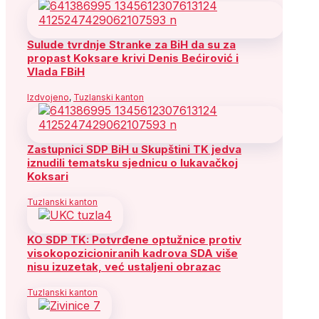
Sulude tvrdnje Stranke za BiH da su za
propast Koksare krivi Denis Bećirović i
Vlada FBiH
Izdvojeno
,
Tuzlanski kanton
Zastupnici SDP BiH u Skupštini TK jedva
iznudili tematsku sjednicu o lukavačkoj
Koksari
Tuzlanski kanton
KO SDP TK: Potvrđene optužnice protiv
visokopozicioniranih kadrova SDA više
nisu izuzetak, već ustaljeni obrazac
Tuzlanski kanton