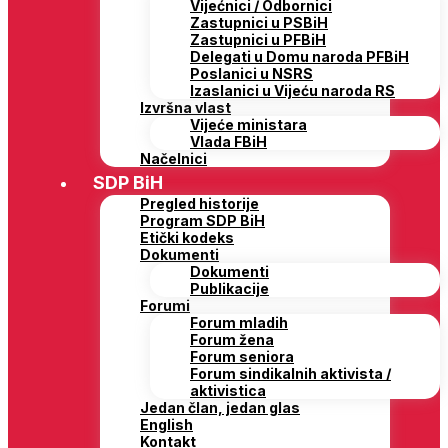
Vijećnici / Odbornici
Zastupnici u PSBiH
Zastupnici u PFBiH
Delegati u Domu naroda PFBiH
Poslanici u NSRS
Izaslanici u Vijeću naroda RS
Izvršna vlast
Vijeće ministara
Vlada FBiH
Načelnici
SDP BiH
Pregled historije
Program SDP BiH
Etički kodeks
Dokumenti
Dokumenti
Publikacije
Forumi
Forum mladih
Forum žena
Forum seniora
Forum sindikalnih aktivista /
aktivistica
Jedan član, jedan glas
English
Kontakt