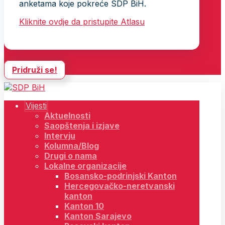
anketama koje pokreće SDP BiH.
Kliknite ovdje da pristupite Atlasu
Pridruži se!
Vijesti
Aktuelnosti
Saopštenja i izjave
Intervju
Kolumna/Blog
Drugi o nama
Lokalne organizacije
Bosansko-podrinjski Kanton
Hercegovačko-neretvanski
kanton
Kanton 10
Kanton Sarajevo