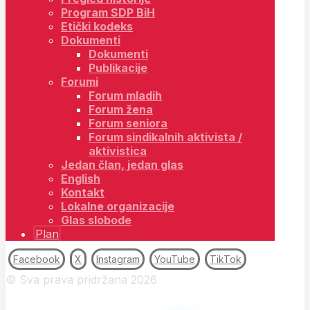
Program SDP BiH
Etički kodeks
Dokumenti
Dokumenti
Publikacije
Forumi
Forum mladih
Forum žena
Forum seniora
Forum sindikalnih aktivista /
aktivistica
Jedan član, jedan glas
English
Kontakt
Lokalne organizacije
Glas slobode
Plan
Facebook
X
Instagram
YouTube
TikTok
© Sva prava pridržana 2026