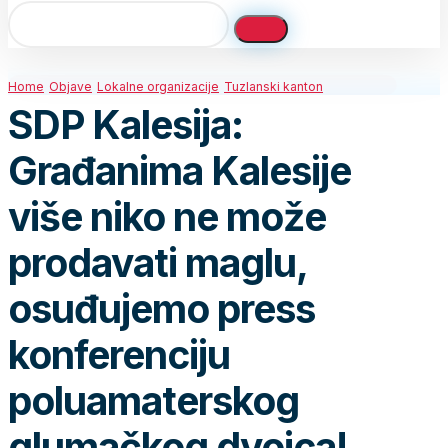
Home
Objave
Lokalne organizacije
Tuzlanski kanton
SDP Kalesija:
Građanima Kalesije
više niko ne može
prodavati maglu,
osuđujemo press
konferenciju
poluamaterskog
glumačkog dvojca!