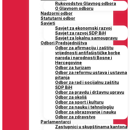
Rukovodstvo Glavnog odbora
O Glavnom odboru
Nadzorni odbor
Statutarni odbor
Savjeti
Savjet za ekonomski razvoj
Savjet za razvoj SDP BiH
Savjet za lokalnu samoupravu
Odbori Predsjedništva
Odbor za afirmaciju i zaštitu
vrijednosti antifašističke borbe
naroda i narodnosti Bosne i
Hercegovine
Odbor za turizam
Odbor za reformu ustava i ustavna
pitanja
Odbor za rad i socijalnu zaštitu
SDP BiH
Odbor za pravdu i državnu upravu
Odbor za okoliš
Odbor za sport i kulturu
Odbor za nauku i tehnologiju
Odbor za obrazovanje i nauku
Odbor za zdravstvo
Parlamentarci
Zastupnici u skupštinama kantona