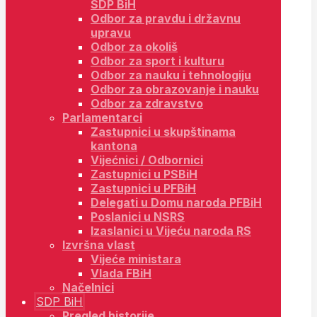
SDP BiH
Odbor za pravdu i državnu
upravu
Odbor za okoliš
Odbor za sport i kulturu
Odbor za nauku i tehnologiju
Odbor za obrazovanje i nauku
Odbor za zdravstvo
Parlamentarci
Zastupnici u skupštinama
kantona
Vijećnici / Odbornici
Zastupnici u PSBiH
Zastupnici u PFBiH
Delegati u Domu naroda PFBiH
Poslanici u NSRS
Izaslanici u Vijeću naroda RS
Izvršna vlast
Vijeće ministara
Vlada FBiH
Načelnici
SDP BiH
Pregled historije