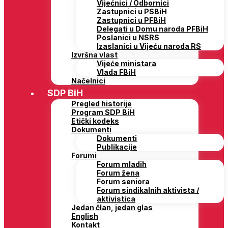
Vijećnici / Odbornici
Zastupnici u PSBiH
Zastupnici u PFBiH
Delegati u Domu naroda PFBiH
Poslanici u NSRS
Izaslanici u Vijeću naroda RS
Izvršna vlast
Vijeće ministara
Vlada FBiH
Načelnici
SDP BiH
Pregled historije
Program SDP BiH
Etički kodeks
Dokumenti
Dokumenti
Publikacije
Forumi
Forum mladih
Forum žena
Forum seniora
Forum sindikalnih aktivista /
aktivistica
Jedan član, jedan glas
English
Kontakt