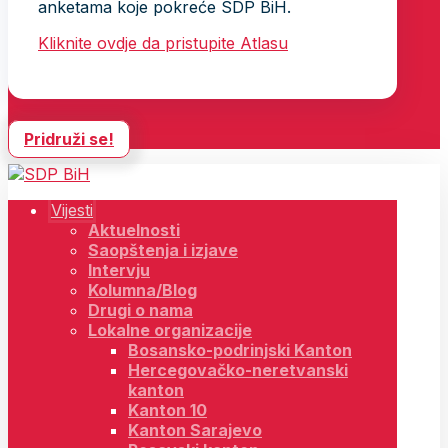
anketama koje pokreće SDP BiH.
Kliknite ovdje da pristupite Atlasu
Pridruži se!
Vijesti
Aktuelnosti
Saopštenja i izjave
Intervju
Kolumna/Blog
Drugi o nama
Lokalne organizacije
Bosansko-podrinjski Kanton
Hercegovačko-neretvanski
kanton
Kanton 10
Kanton Sarajevo