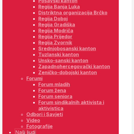
Posavski kanton
Regija Banja Luka
Distriktna organizacija Brčko
Regija Doboj
Regija Gradiška
Regija Modriča
Regija Prijedor
Regija Zvornik
Srednjobosanski kanton
Tuzlanski kanton
Unsko-sanski kanton
Zapadnohercegovački kanton
Zeničko-dobojski kanton
Forumi
Forum mladih
Forum žena
Forum seniora
Forum sindikalnih aktivista i
aktivistica
Odbori i Savjeti
Video
Fotografije
Naši ljudi