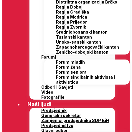
Distriktna organizacija Brčko
Regija Doboj
Regija Gradiška
Regija Modriča
Regija Prijedor
Regija Zvornik
Srednjobosanski kanton
Tuzlanski kanton
Unsko-sanski kanton
Zapadnohercegovački kanton
Zeničko-dobojski kanton
Forumi
Forum mladih
Forum žena
Forum seniora
Forum sindikalnih aktivista i
aktivistica
Odbori i Savjeti
Video
Fotografije
Naši ljudi
Predsjednik
Generalni sekretar
Zamjenici predsjednika SDP BiH
Predsjedništvo
Glavni odbor