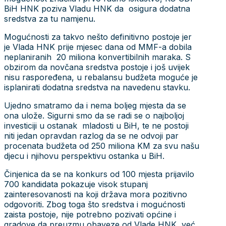
BiH HNK poziva Vladu HNK da osigura dodatna
sredstva za tu namjenu.
Mogućnosti za takvo nešto definitivno postoje jer
je Vlada HNK prije mjesec dana od MMF-a dobila
neplaniranih 20 miliona konvertibilnih maraka. S
obzirom da novčana sredstva postoje i još uvijek
nisu raspoređena, u rebalansu budžeta moguće je
isplanirati dodatna sredstva na navedenu stavku.
Ujedno smatramo da i nema boljeg mjesta da se
ona ulože. Sigurni smo da se radi se o najboljoj
investiciji u ostanak mladosti u BiH, te ne postoji
niti jedan opravdan razlog da se ne odvoji par
procenata budžeta od 250 miliona KM za svu našu
djecu i njihovu perspektivu ostanka u BiH.
Činjenica da se na konkurs od 100 mjesta prijavilo
700 kandidata pokazuje visok stupanj
zainteresovanosti na koji država mora pozitivno
odgovoriti. Zbog toga što sredstva i mogućnosti
zaista postoje, nije potrebno pozivati općine i
gradove da preuzmu obaveze od Vlade HNK, već