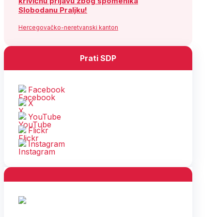
krivičnu prijavu zbog spomenika
Slobodanu Praljku!
Hercegovačko-neretvanski kanton
Prati SDP
Facebook
X
YouTube
Flickr
Instagram