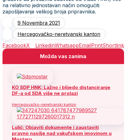
na relativno jednostavan način omogućiti
zapošljavanje velikog broja pripravnika.
9 Novembra 2021
Hercegovačko-neretvanski kanton
Facebook
X
Linkedin
Whatsapp
Email
Print
Shortlink
Možda vas zanima
KO SDP HNK: Lažno i blijedo distanciranje
DF-a od SDA više ne prolazi
Hercegovačko-neretvanski kanton
Lulić: Objaviti dokumente i zaustaviti
pravno nasilje nad vakufskom imovinom u
Mostaru