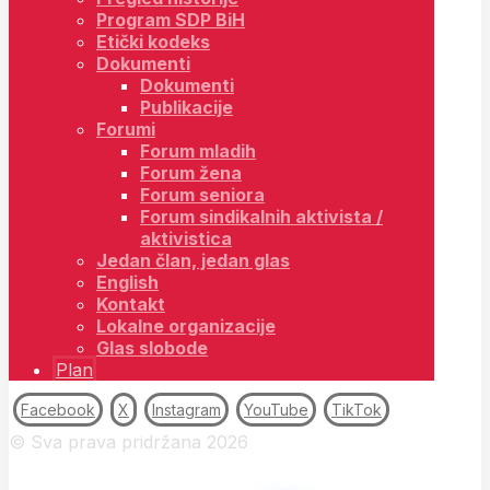
Program SDP BiH
Etički kodeks
Dokumenti
Dokumenti
Publikacije
Forumi
Forum mladih
Forum žena
Forum seniora
Forum sindikalnih aktivista /
aktivistica
Jedan član, jedan glas
English
Kontakt
Lokalne organizacije
Glas slobode
Plan
Facebook
X
Instagram
YouTube
TikTok
© Sva prava pridržana 2026