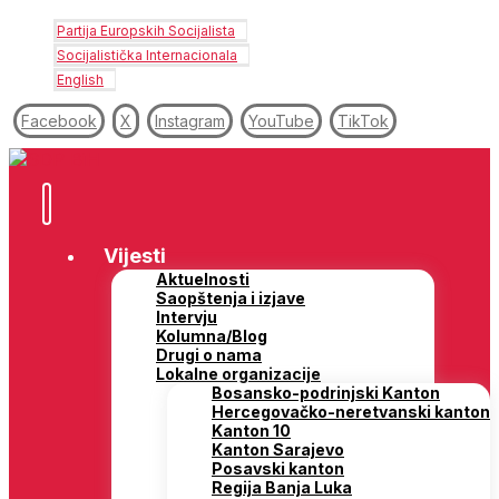
Partija Europskih Socijalista
Socijalistička Internacionala
English
Facebook
X
Instagram
YouTube
TikTok
Vijesti
Aktuelnosti
Saopštenja i izjave
Intervju
Kolumna/Blog
Drugi o nama
Lokalne organizacije
Bosansko-podrinjski Kanton
Hercegovačko-neretvanski kanton
Kanton 10
Kanton Sarajevo
Posavski kanton
Regija Banja Luka