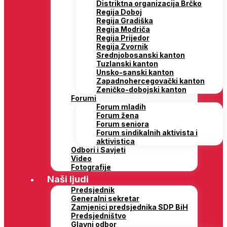
Distriktna organizacija Brčko
Regija Doboj
Regija Gradiška
Regija Modriča
Regija Prijedor
Regija Zvornik
Srednjobosanski kanton
Tuzlanski kanton
Unsko-sanski kanton
Zapadnohercegovački kanton
Zeničko-dobojski kanton
Forumi
Forum mladih
Forum žena
Forum seniora
Forum sindikalnih aktivista i
aktivistica
Odbori i Savjeti
Video
Fotografije
Naši ljudi
Predsjednik
Generalni sekretar
Zamjenici predsjednika SDP BiH
Predsjedništvo
Glavni odbor