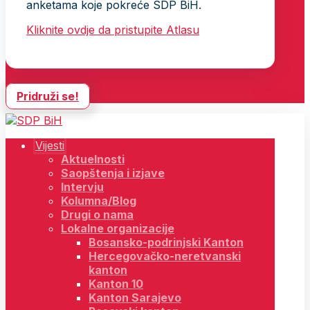
anketama koje pokreće SDP BiH.
Kliknite ovdje da pristupite Atlasu
Pridruži se!
Vijesti
Aktuelnosti
Saopštenja i izjave
Intervju
Kolumna/Blog
Drugi o nama
Lokalne organizacije
Bosansko-podrinjski Kanton
Hercegovačko-neretvanski
kanton
Kanton 10
Kanton Sarajevo