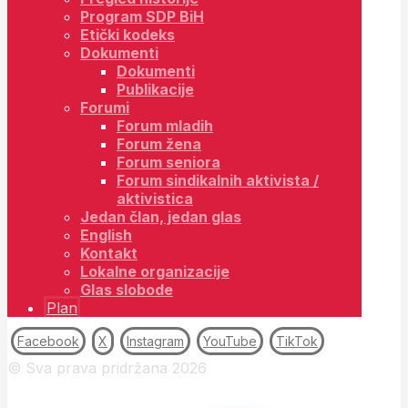
Program SDP BiH
Etički kodeks
Dokumenti
Dokumenti
Publikacije
Forumi
Forum mladih
Forum žena
Forum seniora
Forum sindikalnih aktivista /
aktivistica
Jedan član, jedan glas
English
Kontakt
Lokalne organizacije
Glas slobode
Plan
Facebook
X
Instagram
YouTube
TikTok
© Sva prava pridržana 2026