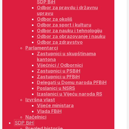
SDP BiH
Odbor za pravdu i državnu
upravu
Odbor za okoliš
Odbor za sport i kulturu
Odbor za nauku i tehnologiju
Odbor za obrazovanje i nauku
Odbor za zdravstvo
Parlamentarci
Zastupnici u skupštinama
kantona
Vijećnici / Odbornici
Zastupnici u PSBiH
Zastupnici u PFBiH
Delegati u Domu naroda PFBiH
Poslanici u NSRS
Izaslanici u Vijeću naroda RS
Izvršna vlast
Vijeće ministara
Vlada FBiH
Načelnici
SDP BiH
Pregled historije