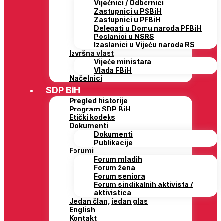
Vijećnici / Odbornici
Zastupnici u PSBiH
Zastupnici u PFBiH
Delegati u Domu naroda PFBiH
Poslanici u NSRS
Izaslanici u Vijeću naroda RS
Izvršna vlast
Vijeće ministara
Vlada FBiH
Načelnici
SDP BiH
Pregled historije
Program SDP BiH
Etički kodeks
Dokumenti
Dokumenti
Publikacije
Forumi
Forum mladih
Forum žena
Forum seniora
Forum sindikalnih aktivista /
aktivistica
Jedan član, jedan glas
English
Kontakt