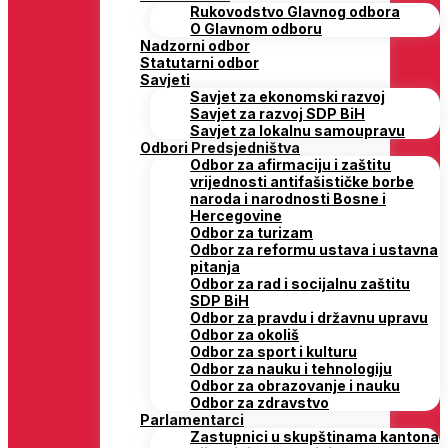
Rukovodstvo Glavnog odbora
O Glavnom odboru
Nadzorni odbor
Statutarni odbor
Savjeti
Savjet za ekonomski razvoj
Savjet za razvoj SDP BiH
Savjet za lokalnu samoupravu
Odbori Predsjedništva
Odbor za afirmaciju i zaštitu
vrijednosti antifašističke borbe
naroda i narodnosti Bosne i
Hercegovine
Odbor za turizam
Odbor za reformu ustava i ustavna
pitanja
Odbor za rad i socijalnu zaštitu
SDP BiH
Odbor za pravdu i državnu upravu
Odbor za okoliš
Odbor za sport i kulturu
Odbor za nauku i tehnologiju
Odbor za obrazovanje i nauku
Odbor za zdravstvo
Parlamentarci
Zastupnici u skupštinama kantona