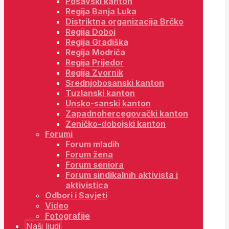
Posavski kanton
Regija Banja Luka
Distriktna organizacija Brčko
Regija Doboj
Regija Gradiška
Regija Modriča
Regija Prijedor
Regija Zvornik
Srednjobosanski kanton
Tuzlanski kanton
Unsko-sanski kanton
Zapadnohercegovački kanton
Zeničko-dobojski kanton
Forumi
Forum mladih
Forum žena
Forum seniora
Forum sindikalnih aktivista i
aktivistica
Odbori i Savjeti
Video
Fotografije
Naši ljudi