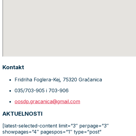
Kontakt
Fridriha Foglera-Kej, 75320 Gračanica
035/703-905 i 703-906
oosdp.gracanica@gmail.com
AKTUELNOSTI
[latest-selected-content limit=”3″ perpage=”3″
showpages=”4″ pagespos=”1″ type=”post”