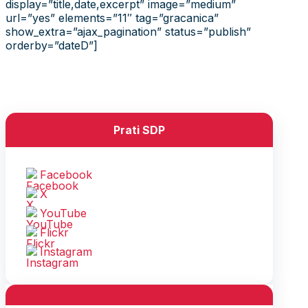
display=”title,date,excerpt” image=”medium”
url=”yes” elements=”11″ tag=”gracanica”
show_extra=”ajax_pagination” status=”publish”
orderby=”dateD”]
Prati SDP
Facebook
X
YouTube
Flickr
Instagram