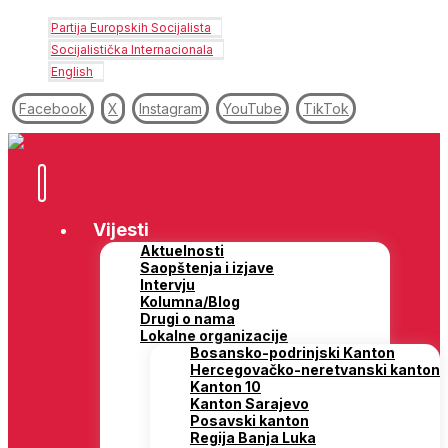
Partija Europskih Socijalista
Socijalistička Internacionala
English
Facebook
X
Instagram
YouTube
TikTok
Vijesti
Aktuelnosti
Saopštenja i izjave
Intervju
Kolumna/Blog
Drugi o nama
Lokalne organizacije
Bosansko-podrinjski Kanton
Hercegovačko-neretvanski kanton
Kanton 10
Kanton Sarajevo
Posavski kanton
Regija Banja Luka