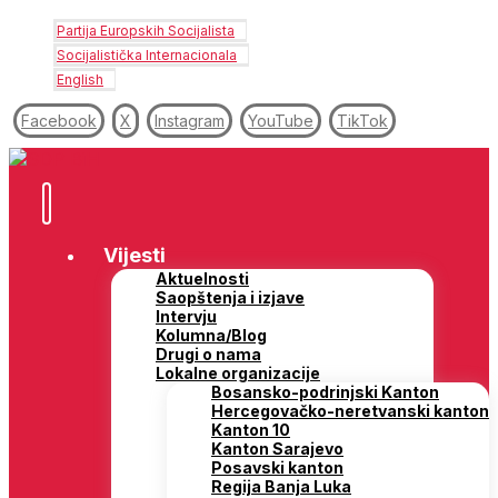
Partija Europskih Socijalista
Socijalistička Internacionala
English
Facebook
X
Instagram
YouTube
TikTok
Vijesti
Aktuelnosti
Saopštenja i izjave
Intervju
Kolumna/Blog
Drugi o nama
Lokalne organizacije
Bosansko-podrinjski Kanton
Hercegovačko-neretvanski kanton
Kanton 10
Kanton Sarajevo
Posavski kanton
Regija Banja Luka