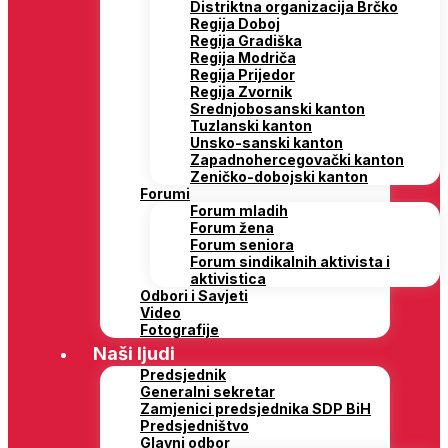
Distriktna organizacija Brčko
Regija Doboj
Regija Gradiška
Regija Modriča
Regija Prijedor
Regija Zvornik
Srednjobosanski kanton
Tuzlanski kanton
Unsko-sanski kanton
Zapadnohercegovački kanton
Zeničko-dobojski kanton
Forumi
Forum mladih
Forum žena
Forum seniora
Forum sindikalnih aktivista i
aktivistica
Odbori i Savjeti
Video
Fotografije
Naši ljudi
Predsjednik
Generalni sekretar
Zamjenici predsjednika SDP BiH
Predsjedništvo
Glavni odbor