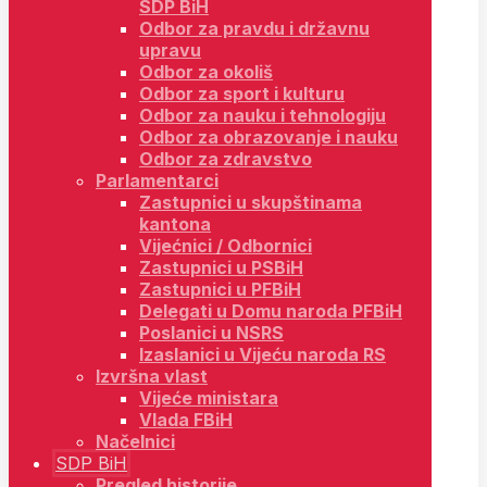
SDP BiH
Odbor za pravdu i državnu
upravu
Odbor za okoliš
Odbor za sport i kulturu
Odbor za nauku i tehnologiju
Odbor za obrazovanje i nauku
Odbor za zdravstvo
Parlamentarci
Zastupnici u skupštinama
kantona
Vijećnici / Odbornici
Zastupnici u PSBiH
Zastupnici u PFBiH
Delegati u Domu naroda PFBiH
Poslanici u NSRS
Izaslanici u Vijeću naroda RS
Izvršna vlast
Vijeće ministara
Vlada FBiH
Načelnici
SDP BiH
Pregled historije