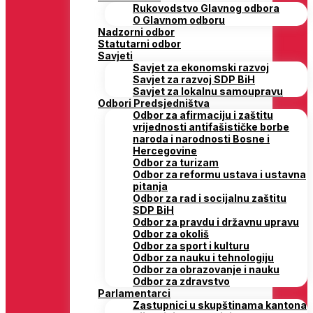
Rukovodstvo Glavnog odbora
O Glavnom odboru
Nadzorni odbor
Statutarni odbor
Savjeti
Savjet za ekonomski razvoj
Savjet za razvoj SDP BiH
Savjet za lokalnu samoupravu
Odbori Predsjedništva
Odbor za afirmaciju i zaštitu
vrijednosti antifašističke borbe
naroda i narodnosti Bosne i
Hercegovine
Odbor za turizam
Odbor za reformu ustava i ustavna
pitanja
Odbor za rad i socijalnu zaštitu
SDP BiH
Odbor za pravdu i državnu upravu
Odbor za okoliš
Odbor za sport i kulturu
Odbor za nauku i tehnologiju
Odbor za obrazovanje i nauku
Odbor za zdravstvo
Parlamentarci
Zastupnici u skupštinama kantona