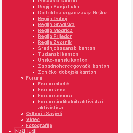
Posavski kanton
Regija Banja Luka
Distriktna organizacija Brčko
Regija Doboj
Regija Gradiška
Regija Modriča
Regija Prijedor
Regija Zvornik
Srednjobosanski kanton
Tuzlanski kanton
Unsko-sanski kanton
Zapadnohercegovački kanton
Zeničko-dobojski kanton
Forumi
Forum mladih
Forum žena
Forum seniora
Forum sindikalnih aktivista i
aktivistica
Odbori i Savjeti
Video
Fotografije
Naši ljudi