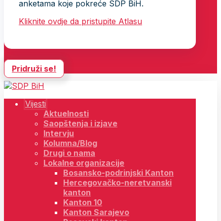
anketama koje pokreće SDP BiH.
Kliknite ovdje da pristupite Atlasu
Pridruži se!
Vijesti
Aktuelnosti
Saopštenja i izjave
Intervju
Kolumna/Blog
Drugi o nama
Lokalne organizacije
Bosansko-podrinjski Kanton
Hercegovačko-neretvanski
kanton
Kanton 10
Kanton Sarajevo