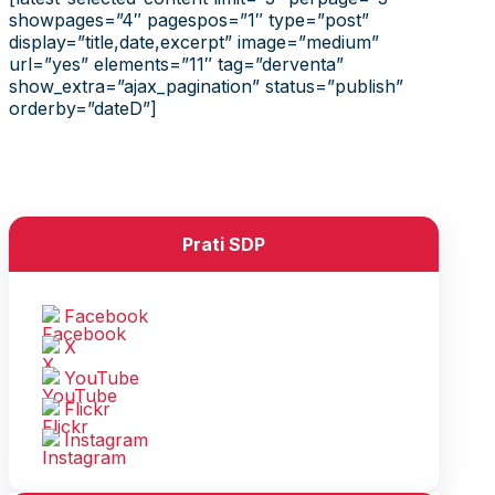
showpages=”4″ pagespos=”1″ type=”post”
display=”title,date,excerpt” image=”medium”
url=”yes” elements=”11″ tag=”derventa”
show_extra=”ajax_pagination” status=”publish”
orderby=”dateD”]
Prati SDP
Facebook
X
YouTube
Flickr
Instagram