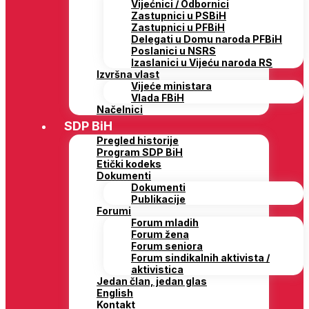
Vijećnici / Odbornici
Zastupnici u PSBiH
Zastupnici u PFBiH
Delegati u Domu naroda PFBiH
Poslanici u NSRS
Izaslanici u Vijeću naroda RS
Izvršna vlast
Vijeće ministara
Vlada FBiH
Načelnici
SDP BiH
Pregled historije
Program SDP BiH
Etički kodeks
Dokumenti
Dokumenti
Publikacije
Forumi
Forum mladih
Forum žena
Forum seniora
Forum sindikalnih aktivista /
aktivistica
Jedan član, jedan glas
English
Kontakt