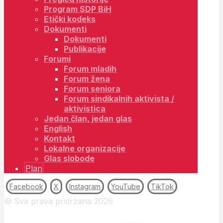
Program SDP BiH
Etički kodeks
Dokumenti
Dokumenti
Publikacije
Forumi
Forum mladih
Forum žena
Forum seniora
Forum sindikalnih aktivista /
aktivistica
Jedan član, jedan glas
English
Kontakt
Lokalne organizacije
Glas slobode
Plan
Facebook
X
Instagram
YouTube
TikTok
© Sva prava pridržana 2026