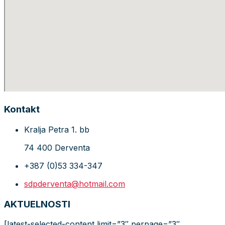
Kontakt
Kralja Petra 1. bb
74 400 Derventa
+387 (0)53 334-347
sdpderventa@hotmail.com
AKTUELNOSTI
[latest-selected-content limit=”3″ perpage=”3″