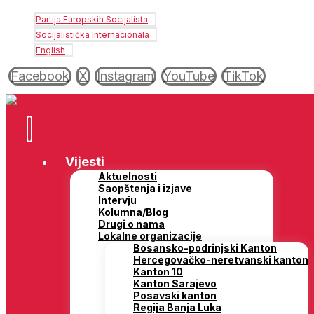
Partija Europskih Socijalista
Socijalistička Internacionala
English
Facebook
X
Instagram
YouTube
TikTok
Vijesti
Aktuelnosti
Saopštenja i izjave
Intervju
Kolumna/Blog
Drugi o nama
Lokalne organizacije
Bosansko-podrinjski Kanton
Hercegovačko-neretvanski kanton
Kanton 10
Kanton Sarajevo
Posavski kanton
Regija Banja Luka