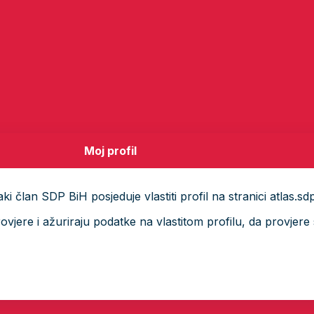
Moj profil
i član SDP BiH posjeduje vlastiti profil na stranici atlas.sd
ere i ažuriraju podatke na vlastitom profilu, da provjere s