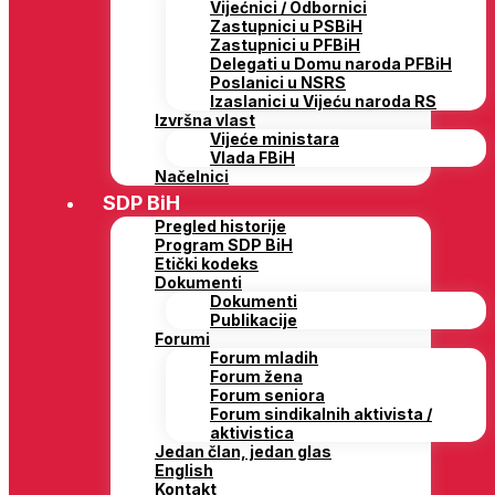
Vijećnici / Odbornici
Zastupnici u PSBiH
Zastupnici u PFBiH
Delegati u Domu naroda PFBiH
Poslanici u NSRS
Izaslanici u Vijeću naroda RS
Izvršna vlast
Vijeće ministara
Vlada FBiH
Načelnici
SDP BiH
Pregled historije
Program SDP BiH
Etički kodeks
Dokumenti
Dokumenti
Publikacije
Forumi
Forum mladih
Forum žena
Forum seniora
Forum sindikalnih aktivista /
aktivistica
Jedan član, jedan glas
English
Kontakt