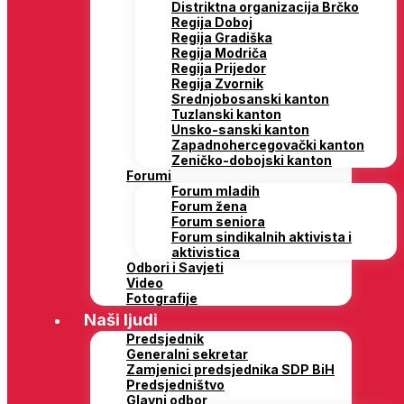
Distriktna organizacija Brčko
Regija Doboj
Regija Gradiška
Regija Modriča
Regija Prijedor
Regija Zvornik
Srednjobosanski kanton
Tuzlanski kanton
Unsko-sanski kanton
Zapadnohercegovački kanton
Zeničko-dobojski kanton
Forumi
Forum mladih
Forum žena
Forum seniora
Forum sindikalnih aktivista i
aktivistica
Odbori i Savjeti
Video
Fotografije
Naši ljudi
Predsjednik
Generalni sekretar
Zamjenici predsjednika SDP BiH
Predsjedništvo
Glavni odbor