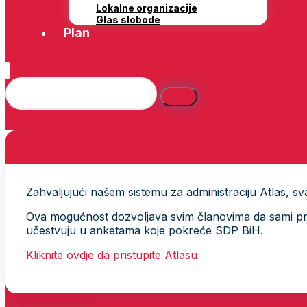
Lokalne organizacije
Glas slobode
Plan
Zahvaljujući našem sistemu za administraciju Atlas, svak
Ova mogućnost dozvoljava svim članovima da sami provj
učestvuju u anketama koje pokreće SDP BiH.
Kliknite ovdje da pristupite Atlasu