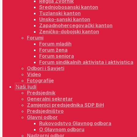
Regija Zvornik
Srednjobosanski kanton
Tuzlanski kanton
Unsko-sanski kanton
Zapadnohercegovački kanton
Zeničko-dobojski kanton
Forumi
Forum mladih
Forum žena
Forum seniora
Forum sindikalnih aktivista i aktivistica
Odbori i Savjeti
Video
Fotografije
Naši ljudi
Predsjednik
Generalni sekretar
Zamjenici predsjednika SDP BiH
Predsjedništvo
Glavni odbor
Rukovodstvo Glavnog odbora
O Glavnom odboru
Nadzorni odbor