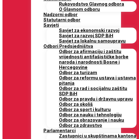
Rukovodstvo Glavnog odbora
O Glavnom odboru
Nadzorni odbor
Statutarni odbor
Savjeti
Savjet za ekonomski razvoj
Savjet za razvoj SDP BiH
Savjet za lokalnu samoupravu
Odbori Predsjedništva
Odbor za afirmaciju i zaštitu
vrijednosti antifašističke borbe
naroda i narodnosti Bosne i
Hercegovine
Odbor za turizam
Odbor za reformu ustava i ustavna
pitanja
Odbor za rad i socijalnu zaštitu
SDP BiH
Odbor za pravdu i državnu upravu
Odbor za okoliš
Odbor za sport i kulturu
Odbor za nauku i tehnologiju
Odbor za obrazovanje i nauku
Odbor za zdravstvo
Parlamentarci
Zastupnici u skupštinama kantona