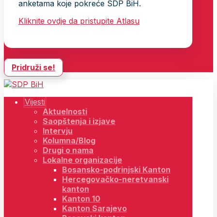
anketama koje pokreće SDP BiH.
Kliknite ovdje da pristupite Atlasu
Pridruži se!
Vijesti
Aktuelnosti
Saopštenja i izjave
Intervju
Kolumna/Blog
Drugi o nama
Lokalne organizacije
Bosansko-podrinjski Kanton
Hercegovačko-neretvanski
kanton
Kanton 10
Kanton Sarajevo