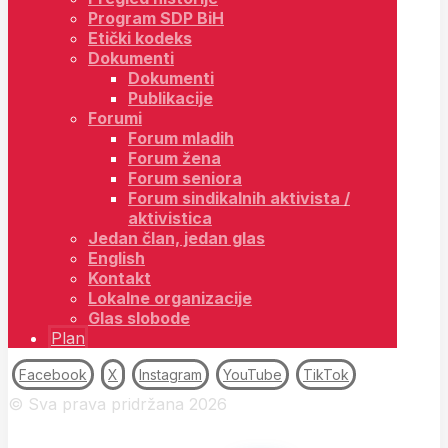
Program SDP BiH
Etički kodeks
Dokumenti
Dokumenti
Publikacije
Forumi
Forum mladih
Forum žena
Forum seniora
Forum sindikalnih aktivista /
aktivistica
Jedan član, jedan glas
English
Kontakt
Lokalne organizacije
Glas slobode
Plan
Facebook
X
Instagram
YouTube
TikTok
© Sva prava pridržana 2026