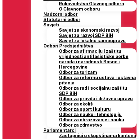
Rukovodstvo Glavnog odbora
O Glavnom odboru
Nadzorni odbor
Statutarni odbor
Savjeti
Savjet za ekonomski razvoj
Savjet za razvoj SDP BiH
Savjet za lokalnu samoupravu
Odbori Predsjedništva
Odbor za afirmaciju i zaštitu
vrijednosti antifašističke borbe
naroda i narodnosti Bosne i
Hercegovine
Odbor za turizam
Odbor za reformu ustava i ustavna
pitanja
Odbor za rad i socijalnu zaštitu
SDP BiH
Odbor za pravdu i državnu upravu
Odbor za okoliš
Odbor za sport i kulturu
Odbor za nauku i tehnologiju
Odbor za obrazovanje i nauku
Odbor za zdravstvo
Parlamentarci
Zastupnici u skupštinama kantona