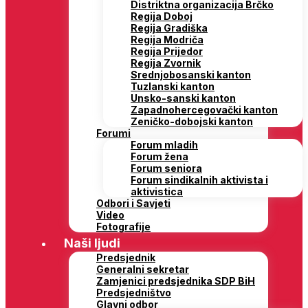
Distriktna organizacija Brčko
Regija Doboj
Regija Gradiška
Regija Modriča
Regija Prijedor
Regija Zvornik
Srednjobosanski kanton
Tuzlanski kanton
Unsko-sanski kanton
Zapadnohercegovački kanton
Zeničko-dobojski kanton
Forumi
Forum mladih
Forum žena
Forum seniora
Forum sindikalnih aktivista i
aktivistica
Odbori i Savjeti
Video
Fotografije
Naši ljudi
Predsjednik
Generalni sekretar
Zamjenici predsjednika SDP BiH
Predsjedništvo
Glavni odbor