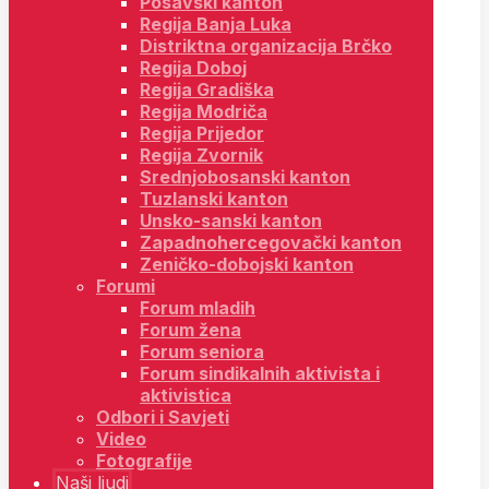
Posavski kanton
Regija Banja Luka
Distriktna organizacija Brčko
Regija Doboj
Regija Gradiška
Regija Modriča
Regija Prijedor
Regija Zvornik
Srednjobosanski kanton
Tuzlanski kanton
Unsko-sanski kanton
Zapadnohercegovački kanton
Zeničko-dobojski kanton
Forumi
Forum mladih
Forum žena
Forum seniora
Forum sindikalnih aktivista i
aktivistica
Odbori i Savjeti
Video
Fotografije
Naši ljudi