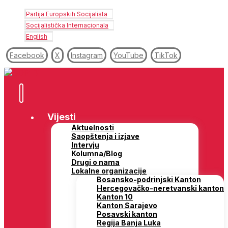
Partija Europskih Socijalista
Socijalistička Internacionala
English
Facebook
X
Instagram
YouTube
TikTok
Vijesti
Aktuelnosti
Saopštenja i izjave
Intervju
Kolumna/Blog
Drugi o nama
Lokalne organizacije
Bosansko-podrinjski Kanton
Hercegovačko-neretvanski kanton
Kanton 10
Kanton Sarajevo
Posavski kanton
Regija Banja Luka