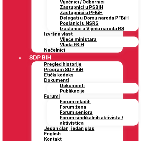
Vijećnici / Odbornici
Zastupnici u PSBiH
Zastupnici u PFBiH
Delegati u Domu naroda PFBiH
Poslanici u NSRS
Izaslanici u Vijeću naroda RS
Izvršna vlast
Vijeće ministara
Vlada FBiH
Načelnici
SDP BiH
Pregled historije
Program SDP BiH
Etički kodeks
Dokumenti
Dokumenti
Publikacije
Forumi
Forum mladih
Forum žena
Forum seniora
Forum sindikalnih aktivista /
aktivistica
Jedan član, jedan glas
English
Kontakt