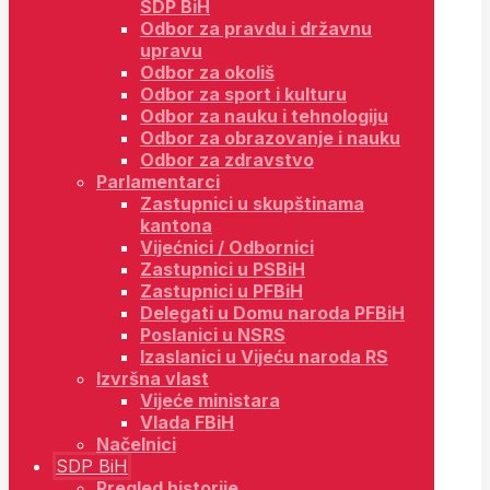
SDP BiH
Odbor za pravdu i državnu
upravu
Odbor za okoliš
Odbor za sport i kulturu
Odbor za nauku i tehnologiju
Odbor za obrazovanje i nauku
Odbor za zdravstvo
Parlamentarci
Zastupnici u skupštinama
kantona
Vijećnici / Odbornici
Zastupnici u PSBiH
Zastupnici u PFBiH
Delegati u Domu naroda PFBiH
Poslanici u NSRS
Izaslanici u Vijeću naroda RS
Izvršna vlast
Vijeće ministara
Vlada FBiH
Načelnici
SDP BiH
Pregled historije