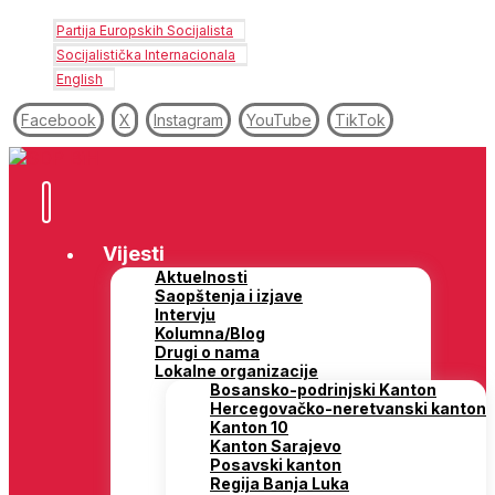
Partija Europskih Socijalista
Socijalistička Internacionala
English
Facebook
X
Instagram
YouTube
TikTok
Vijesti
Aktuelnosti
Saopštenja i izjave
Intervju
Kolumna/Blog
Drugi o nama
Lokalne organizacije
Bosansko-podrinjski Kanton
Hercegovačko-neretvanski kanton
Kanton 10
Kanton Sarajevo
Posavski kanton
Regija Banja Luka