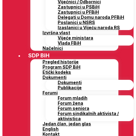
Vijećnici / Odbornici
Zastupnici u PSBiH
Zastupnici u PFBiH
Delegati u Domu naroda PFBiH
Poslanici u NSRS
Izaslanici u Vijeću naroda RS
Izvršna vlast
Vijeće ministara
Vlada FBiH
Načelnici
SDP BiH
Pregled historije
Program SDP BiH
Etički kodeks
Dokumenti
Dokumenti
Publikacije
Forumi
Forum mladih
Forum žena
Forum seniora
Forum sindikalnih aktivista /
aktivistica
Jedan član, jedan glas
English
Kontakt