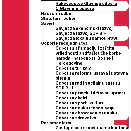
Rukovodstvo Glavnog odbora
O Glavnom odboru
Nadzorni odbor
Statutarni odbor
Savjeti
Savjet za ekonomski razvoj
Savjet za razvoj SDP BiH
Savjet za lokalnu samoupravu
Odbori Predsjedništva
Odbor za afirmaciju i zaštitu
vrijednosti antifašističke borbe
naroda i narodnosti Bosne i
Hercegovine
Odbor za turizam
Odbor za reformu ustava i ustavna
pitanja
Odbor za rad i socijalnu zaštitu
SDP BiH
Odbor za pravdu i državnu upravu
Odbor za okoliš
Odbor za sport i kulturu
Odbor za nauku i tehnologiju
Odbor za obrazovanje i nauku
Odbor za zdravstvo
Parlamentarci
Zastupnici u skupštinama kantona