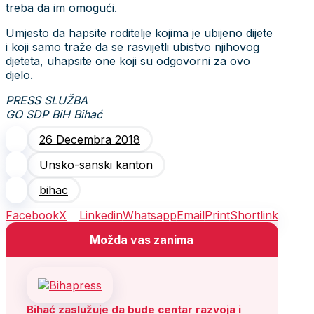
treba da im omogući.
Umjesto da hapsite roditelje kojima je ubijeno dijete
i koji samo traže da se rasvijetli ubistvo njihovog
djeteta, uhapsite one koji su odgovorni za ovo
djelo.
PRESS SLUŽBA
GO SDP BiH Bihać
26 Decembra 2018
Unsko-sanski kanton
bihac
Facebook
X
Linkedin
Whatsapp
Email
Print
Shortlink
Možda vas zanima
Bihać zaslužuje da bude centar razvoja i