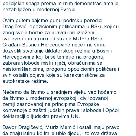
policijskih snaga prema mirnim demonstracijama je
nezabilježen u modernoj Evropi.
Ovim putem dajemo punu podršku porodici
Dragičević, opozicionim političarima u RS-u koji su
zbog svoje borbe za pravdu bili izloženi
svojevrsnom teroru od strane MUP-a RS-a.
Građani Bosne i Hercegovine neće i ne smiju
dozvoliti stvaranje diktatorskog režima u Bosni i
Hercegovini a koji bi se temeljio na progonu,
zabrani slobode misli i riječi, obračunima sa
neistomišljenicima, progonu opozicionih političara i
svih ostalih pojava koje su karakteristične za
autokratske režime.
Nećemo da živimo u srednjem vijeku već hoćemo
da živimo u modernoj evropskoj i civilizovanoj
zemlji zasnovanoj na principima Evropske
konvencije o zaštiti ljudskih prava i sloboda i Općoj
deklaraciji o ljudskim pravima UN.
Davor Dragičević, Muriz Memić i ostali imaju pravo
da znaju istinu ko im je ubio djecu, i to ova država