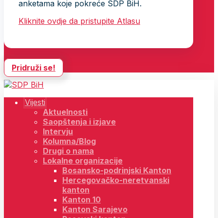
anketama koje pokreće SDP BiH.
Kliknite ovdje da pristupite Atlasu
Pridruži se!
Vijesti
Aktuelnosti
Saopštenja i izjave
Intervju
Kolumna/Blog
Drugi o nama
Lokalne organizacije
Bosansko-podrinjski Kanton
Hercegovačko-neretvanski
kanton
Kanton 10
Kanton Sarajevo