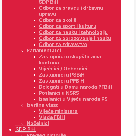
SDP BiH
Odbor za pravdu i državnu
upravu
Odbor za okoliš
Odbor za sport i kulturu
Odbor za nauku i tehnologiju
Odbor za obrazovanje i nauku
Odbor za zdravstvo
Parlamentarci
Zastupnici u skupštinama
kantona
Vijećnici / Odbornici
Zastupnici u PSBiH
Zastupnici u PFBiH
Delegati u Domu naroda PFBiH
Poslanici u NSRS
Izaslanici u Vijeću naroda RS
Izvršna vlast
Vijeće ministara
Vlada FBiH
Načelnici
SDP BiH
Pregled historije