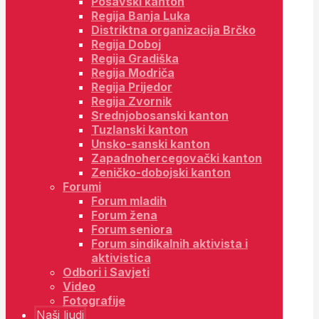
Posavski kanton
Regija Banja Luka
Distriktna organizacija Brčko
Regija Doboj
Regija Gradiška
Regija Modriča
Regija Prijedor
Regija Zvornik
Srednjobosanski kanton
Tuzlanski kanton
Unsko-sanski kanton
Zapadnohercegovački kanton
Zeničko-dobojski kanton
Forumi
Forum mladih
Forum žena
Forum seniora
Forum sindikalnih aktivista i
aktivistica
Odbori i Savjeti
Video
Fotografije
Naši ljudi