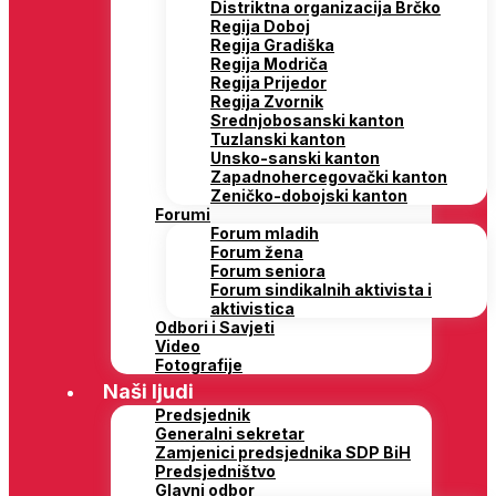
Distriktna organizacija Brčko
Regija Doboj
Regija Gradiška
Regija Modriča
Regija Prijedor
Regija Zvornik
Srednjobosanski kanton
Tuzlanski kanton
Unsko-sanski kanton
Zapadnohercegovački kanton
Zeničko-dobojski kanton
Forumi
Forum mladih
Forum žena
Forum seniora
Forum sindikalnih aktivista i
aktivistica
Odbori i Savjeti
Video
Fotografije
Naši ljudi
Predsjednik
Generalni sekretar
Zamjenici predsjednika SDP BiH
Predsjedništvo
Glavni odbor