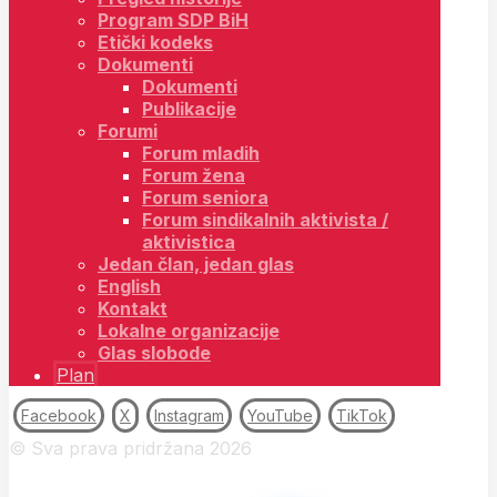
Program SDP BiH
Etički kodeks
Dokumenti
Dokumenti
Publikacije
Forumi
Forum mladih
Forum žena
Forum seniora
Forum sindikalnih aktivista /
aktivistica
Jedan član, jedan glas
English
Kontakt
Lokalne organizacije
Glas slobode
Plan
Facebook
X
Instagram
YouTube
TikTok
© Sva prava pridržana 2026