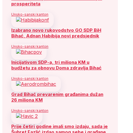
prosperiteta
Unsko-sanski kanton
Izabrano novo rukovodstvo GO SDP BiH
Bihać, Adnan Habibija novi predsjednik
Unsko-sanski kanton
Inicijativom SDP-a, tri miliona KM u
budžetu za obnovu Doma zdravlja Bihać
Unsko-sanski kanton
Grad Bihać prevarenim građanima dužan
26 miliona KM
Unsko-sanski kanton
Prije četiri godine imali smo izdaju, sada je
Šuhret Fazlić izdao samog sebe i građane