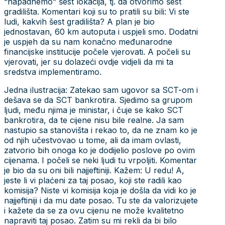
“napadnemo” šest lokacija, tj. da otvorimo šest
gradilišta. Komentari koji su to pratili su bili: Vi ste
ludi, kakvih šest gradilišta? A plan je bio
jednostavan, 60 km autoputa i uspjeli smo. Dodatni
je uspjeh da su nam konačno međunarodne
financijske institucije počele vjerovati. A počeli su
vjerovati, jer su dolazeći ovdje vidjeli da mi ta
sredstva implementiramo.
Jedna ilustracija: Zatekao sam ugovor sa SCT-om i
dešava se da SCT bankrotira. Sjedimo sa grupom
ljudi, među njima je ministar, i čuje se kako SCT
bankrotira, da te cijene nisu bile realne. Ja sam
nastupio sa stanovišta i rekao to, da ne znam ko je
od njih učestvovao u tome, ali da imam ovlasti,
zatvorio bih onoga ko je dodijelio poslove po ovim
cijenama. I počeli se neki ljudi tu vrpoljiti. Komentar
je bio da su oni bili najjeftiniji. Kažem: U redu! A,
jeste li vi plaćeni za taj posao, koji ste radili kao
komisija? Niste vi komisija koja je došla da vidi ko je
najjeftiniji i da mu date posao. Tu ste da valorizujete
i kažete da se za ovu cijenu ne može kvalitetno
napraviti taj posao. Zatim su mi rekli da bi bilo