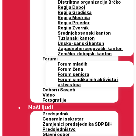
Distriktna organizacija Brčko
Regija Doboj
Regija Gradiška
Regija Modriča
Regija Prijedor
Regija Zvornik
Srednjobosanski kanton
Tuzlanski kanton
Unsko-sanski kanton
Zapadnohercegovački kanton
Zeničko-dobojski kanton
Forumi
Forum mladih
Forum žena
Forum seniora
Forum sindikalnih aktivista i
aktivistica
Odbori i Savjeti
Video
Fotografije
Naši ljudi
Predsjednik
Generalni sekretar
Zamjenici predsjednika SDP BiH
Predsjedništvo
Glavni odbor