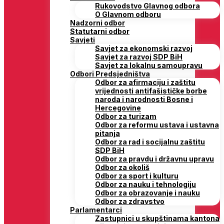
Rukovodstvo Glavnog odbora
O Glavnom odboru
Nadzorni odbor
Statutarni odbor
Savjeti
Savjet za ekonomski razvoj
Savjet za razvoj SDP BiH
Savjet za lokalnu samoupravu
Odbori Predsjedništva
Odbor za afirmaciju i zaštitu
vrijednosti antifašističke borbe
naroda i narodnosti Bosne i
Hercegovine
Odbor za turizam
Odbor za reformu ustava i ustavna
pitanja
Odbor za rad i socijalnu zaštitu
SDP BiH
Odbor za pravdu i državnu upravu
Odbor za okoliš
Odbor za sport i kulturu
Odbor za nauku i tehnologiju
Odbor za obrazovanje i nauku
Odbor za zdravstvo
Parlamentarci
Zastupnici u skupštinama kantona