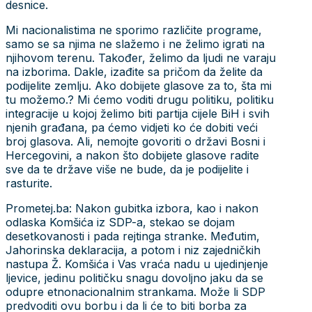
desnice.
Mi nacionalistima ne sporimo različite programe,
samo se sa njima ne slažemo i ne želimo igrati na
njihovom terenu. Također, želimo da ljudi ne varaju
na izborima. Dakle, izađite sa pričom da želite da
podijelite zemlju. Ako dobijete glasove za to, šta mi
tu možemo.? Mi ćemo voditi drugu politiku, politiku
integracije u kojoj želimo biti partija cijele BiH i svih
njenih građana, pa ćemo vidjeti ko će dobiti veći
broj glasova. Ali, nemojte govoriti o državi Bosni i
Hercegovini, a nakon što dobijete glasove radite
sve da te države više ne bude, da je podijelite i
rasturite.
Prometej.ba: Nakon gubitka izbora, kao i nakon
odlaska Komšića iz SDP-a, stekao se dojam
desetkovanosti i pada rejtinga stranke. Međutim,
Jahorinska deklaracija, a potom i niz zajedničkih
nastupa Ž. Komšića i Vas vraća nadu u ujedinjenje
ljevice, jedinu političku snagu dovoljno jaku da se
odupre etnonacionalnim strankama. Može li SDP
predvoditi ovu borbu i da li će to biti borba za