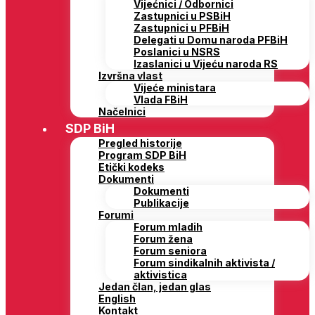
Vijećnici / Odbornici
Zastupnici u PSBiH
Zastupnici u PFBiH
Delegati u Domu naroda PFBiH
Poslanici u NSRS
Izaslanici u Vijeću naroda RS
Izvršna vlast
Vijeće ministara
Vlada FBiH
Načelnici
SDP BiH
Pregled historije
Program SDP BiH
Etički kodeks
Dokumenti
Dokumenti
Publikacije
Forumi
Forum mladih
Forum žena
Forum seniora
Forum sindikalnih aktivista /
aktivistica
Jedan član, jedan glas
English
Kontakt