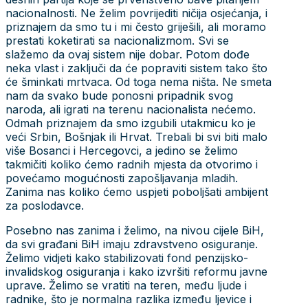
nacionalnosti. Ne želim povrijediti ničija osjećanja, i
priznajem da smo tu i mi često griješili, ali moramo
prestati koketirati sa nacionalizmom. Svi se
slažemo da ovaj sistem nije dobar. Potom dođe
neka vlast i zaključi da će popraviti sistem tako što
će šminkati mrtvaca. Od toga nema ništa. Ne smeta
nam da svako bude ponosni pripadnik svog
naroda, ali igrati na terenu nacionalista nećemo.
Odmah priznajem da smo izgubili utakmicu ko je
veći Srbin, Bošnjak ili Hrvat. Trebali bi svi biti malo
više Bosanci i Hercegovci, a jedino se želimo
takmičiti koliko ćemo radnih mjesta da otvorimo i
povećamo mogućnosti zapošljavanja mladih.
Zanima nas koliko ćemo uspjeti poboljšati ambijent
za poslodavce.
Posebno nas zanima i želimo, na nivou cijele BiH,
da svi građani BiH imaju zdravstveno osiguranje.
Želimo vidjeti kako stabilizovati fond penzijsko-
invalidskog osiguranja i kako izvršiti reformu javne
uprave. Želimo se vratiti na teren, među ljude i
radnike, što je normalna razlika između ljevice i