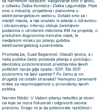
sa Nerminom Nikšićem. Razgovarali smo o ljevici,
o odlasku Željka Komšića i Zlatka Lagumdžije. Pitali
smo o industriji, projektima i planovima u
elektroenergetskom sektoru. Dotakli smo se i
manjih mjesta, a nije izostalo ni pitanje o zdravstvu
i obrazovanju. Intervju obiluje zanimljivim
podacima o utrošenim milionima KM na projekte, o
prešutnim dogovorima trenutne vlasti, te
medijskom mraku po pitanju gubitka
elektroenergetskog suvereniteta.
Prometej.ba, Suad Beganović: Glasači ljevice, a i
naša publika često postavlja pitanja o položaju i
ideološkoj pozicioniranosti predstavnika lijevih
političkih opcija gdje spada i SDP. Šta SDP
pozicionira na lijevi spektar? Po čemu je on
drugačiji od ostalih stranaka? Nemojmo zanemariti
kritike za neprincipijelnost u provođenju lijevih
politika.
Nermin Nikšić: U Vašem pitanju nekoliko je stvari
na koje se mora fokusirati i odgovoriti veoma
precizno. Drago mi je da potencirate različitost i