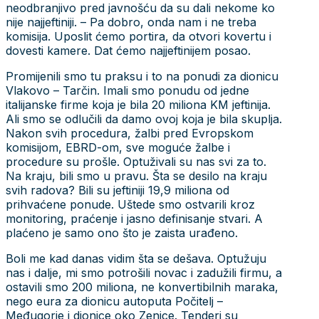
neodbranjivo pred javnošću da su dali nekome ko
nije najjeftiniji. – Pa dobro, onda nam i ne treba
komisija. Uposlit ćemo portira, da otvori kovertu i
dovesti kamere. Dat ćemo najjeftinijem posao.
Promijenili smo tu praksu i to na ponudi za dionicu
Vlakovo – Tarčin. Imali smo ponudu od jedne
italijanske firme koja je bila 20 miliona KM jeftinija.
Ali smo se odlučili da damo ovoj koja je bila skuplja.
Nakon svih procedura, žalbi pred Evropskom
komisijom, EBRD-om, sve moguće žalbe i
procedure su prošle. Optuživali su nas svi za to.
Na kraju, bili smo u pravu. Šta se desilo na kraju
svih radova? Bili su jeftiniji 19,9 miliona od
prihvaćene ponude. Uštede smo ostvarili kroz
monitoring, praćenje i jasno definisanje stvari. A
plaćeno je samo ono što je zaista urađeno.
Boli me kad danas vidim šta se dešava. Optužuju
nas i dalje, mi smo potrošili novac i zadužili firmu, a
ostavili smo 200 miliona, ne konvertibilnih maraka,
nego eura za dionicu autoputa Počitelj –
Međugorje i dionice oko Zenice. Tenderi su