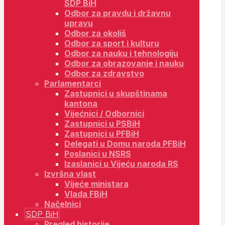
SDP BiH
Odbor za pravdu i državnu
upravu
Odbor za okoliš
Odbor za sport i kulturu
Odbor za nauku i tehnologiju
Odbor za obrazovanje i nauku
Odbor za zdravstvo
Parlamentarci
Zastupnici u skupštinama
kantona
Vijećnici / Odbornici
Zastupnici u PSBiH
Zastupnici u PFBiH
Delegati u Domu naroda PFBiH
Poslanici u NSRS
Izaslanici u Vijeću naroda RS
Izvršna vlast
Vijeće ministara
Vlada FBiH
Načelnici
SDP BiH
Pregled historije