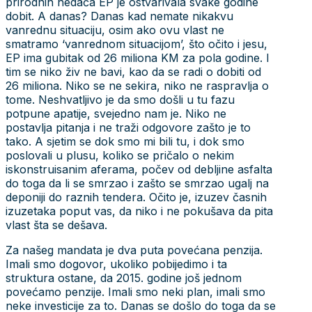
prirodnih nedaća EP je ostvarivala svake godine
dobit. A danas? Danas kad nemate nikakvu
vanrednu situaciju, osim ako ovu vlast ne
smatramo ‘vanrednom situacijom’, što očito i jesu,
EP ima gubitak od 26 miliona KM za pola godine. I
tim se niko živ ne bavi, kao da se radi o dobiti od
26 miliona. Niko se ne sekira, niko ne raspravlja o
tome. Neshvatljivo je da smo došli u tu fazu
potpune apatije, svejedno nam je. Niko ne
postavlja pitanja i ne traži odgovore zašto je to
tako. A sjetim se dok smo mi bili tu, i dok smo
poslovali u plusu, koliko se pričalo o nekim
iskonstruisanim aferama, počev od debljine asfalta
do toga da li se smrzao i zašto se smrzao ugalj na
deponiji do raznih tendera. Očito je, izuzev časnih
izuzetaka poput vas, da niko i ne pokušava da pita
vlast šta se dešava.
Za našeg mandata je dva puta povećana penzija.
Imali smo dogovor, ukoliko pobijedimo i ta
struktura ostane, da 2015. godine još jednom
povećamo penzije. Imali smo neki plan, imali smo
neke investicije za to. Danas se došlo do toga da se