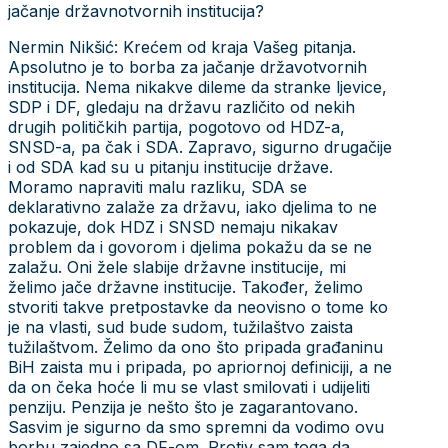
jačanje državnotvornih institucija?
Nermin Nikšić: Krećem od kraja Vašeg pitanja.
Apsolutno je to borba za jačanje državotvornih
institucija. Nema nikakve dileme da stranke ljevice,
SDP i DF, gledaju na državu različito od nekih
drugih političkih partija, pogotovo od HDZ-a,
SNSD-a, pa čak i SDA. Zapravo, sigurno drugačije
i od SDA kad su u pitanju institucije države.
Moramo napraviti malu razliku, SDA se
deklarativno zalaže za državu, iako djelima to ne
pokazuje, dok HDZ i SNSD nemaju nikakav
problem da i govorom i djelima pokažu da se ne
zalažu. Oni žele slabije državne institucije, mi
želimo jače državne institucije. Također, želimo
stvoriti takve pretpostavke da neovisno o tome ko
je na vlasti, sud bude sudom, tužilaštvo zaista
tužilaštvom. Želimo da ono što pripada građaninu
BiH zaista mu i pripada, po apriornoj definiciji, a ne
da on čeka hoće li mu se vlast smilovati i udijeliti
penziju. Penzija je nešto što je zagarantovano.
Sasvim je sigurno da smo spremni da vodimo ovu
borbu zajedno sa DF-om. Protiv sam toga da