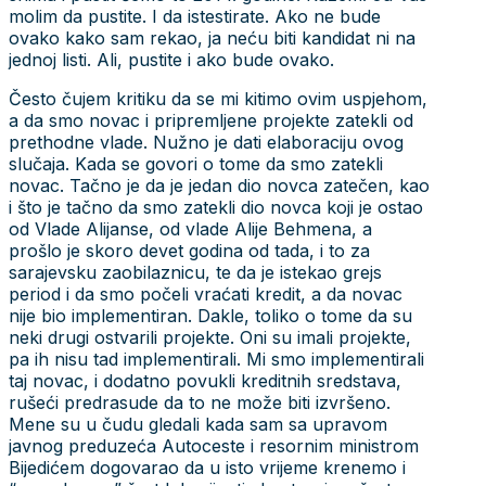
molim da pustite. I da istestirate. Ako ne bude
ovako kako sam rekao, ja neću biti kandidat ni na
jednoj listi. Ali, pustite i ako bude ovako.
Često čujem kritiku da se mi kitimo ovim uspjehom,
a da smo novac i pripremljene projekte zatekli od
prethodne vlade. Nužno je dati elaboraciju ovog
slučaja. Kada se govori o tome da smo zatekli
novac. Tačno je da je jedan dio novca zatečen, kao
i što je tačno da smo zatekli dio novca koji je ostao
od Vlade Alijanse, od vlade Alije Behmena, a
prošlo je skoro devet godina od tada, i to za
sarajevsku zaobilaznicu, te da je istekao grejs
period i da smo počeli vraćati kredit, a da novac
nije bio implementiran. Dakle, toliko o tome da su
neki drugi ostvarili projekte. Oni su imali projekte,
pa ih nisu tad implementirali. Mi smo implementirali
taj novac, i dodatno povukli kreditnih sredstava,
rušeći predrasude da to ne može biti izvršeno.
Mene su u čudu gledali kada sam sa upravom
javnog preduzeća Autoceste i resornim ministrom
Bijedićem dogovarao da u isto vrijeme krenemo i