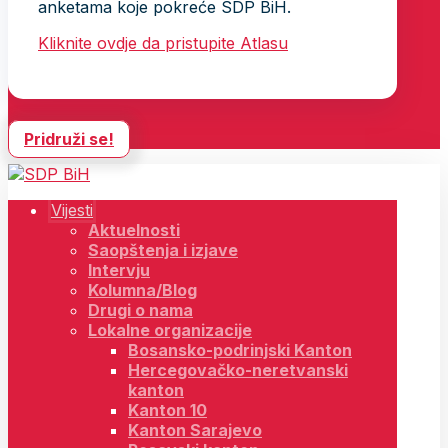
anketama koje pokreće SDP BiH.
Kliknite ovdje da pristupite Atlasu
Pridruži se!
Vijesti
Aktuelnosti
Saopštenja i izjave
Intervju
Kolumna/Blog
Drugi o nama
Lokalne organizacije
Bosansko-podrinjski Kanton
Hercegovačko-neretvanski
kanton
Kanton 10
Kanton Sarajevo