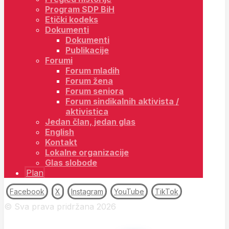
Program SDP BiH
Etički kodeks
Dokumenti
Dokumenti
Publikacije
Forumi
Forum mladih
Forum žena
Forum seniora
Forum sindikalnih aktivista /
aktivistica
Jedan član, jedan glas
English
Kontakt
Lokalne organizacije
Glas slobode
Plan
Facebook
X
Instagram
YouTube
TikTok
© Sva prava pridržana 2026