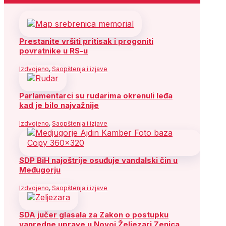
Prestanite vršiti pritisak i progoniti
povratnike u RS-u
Izdvojeno
,
Saopštenja i izjave
Parlamentarci su rudarima okrenuli leđa
kad je bilo najvažnije
Izdvojeno
,
Saopštenja i izjave
SDP BiH najoštrije osuđuje vandalski čin u
Međugorju
Izdvojeno
,
Saopštenja i izjave
SDA jučer glasala za Zakon o postupku
vanredne uprave u Novoj Željezari Zenica,