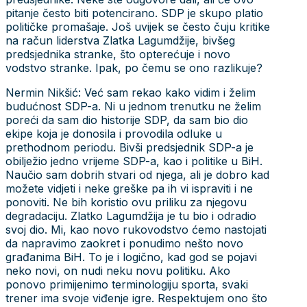
pitanje često biti potencirano. SDP je skupo platio
političke promašaje. Još uvijek se često čuju kritike
na račun liderstva Zlatka Lagumdžije, bivšeg
predsjednika stranke, što opterećuje i novo
vodstvo stranke. Ipak, po čemu se ono razlikuje?
Nermin Nikšić: Već sam rekao kako vidim i želim
budućnost SDP-a. Ni u jednom trenutku ne želim
poreći da sam dio historije SDP, da sam bio dio
ekipe koja je donosila i provodila odluke u
prethodnom periodu. Bivši predsjednik SDP-a je
obilježio jedno vrijeme SDP-a, kao i politike u BiH.
Naučio sam dobrih stvari od njega, ali je dobro kad
možete vidjeti i neke greške pa ih vi ispraviti i ne
ponoviti. Ne bih koristio ovu priliku za njegovu
degradaciju. Zlatko Lagumdžija je tu bio i odradio
svoj dio. Mi, kao novo rukovodstvo ćemo nastojati
da napravimo zaokret i ponudimo nešto novo
građanima BiH. To je i logično, kad god se pojavi
neko novi, on nudi neku novu politiku. Ako
ponovo primijenimo terminologiju sporta, svaki
trener ima svoje viđenje igre. Respektujem ono što