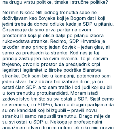
na drugu vrstu politike, timske i stručne politike?
Nermin Nikšić: Niti jednog trenutka sebe ne
doživljavam kao čovjeka koji je Bogom dat i koji
jedini treba da donosi odluke kada je SDP u pitanju.
Činjenica je da smo prva partija na ovom
prostorima koja je otišla dalje po pitanju izbora
rukovodstva stranke. Recimo, SDP Hrvatske je
također imao princip jedan čovjek – jedan glas, ali
samo za predsjednika stranke. Kod nas je taj
princip zastupljen na svim nivoima. To je, sasvim
izvjesno, otvorilo prostor da predsjednik crpi
legalitet i legitimitet iz široke podrške članstva
stranke. Dok sam bio u kampanji, potencirao sam
jednu stvar: bez obzira bio izabran ili ne, ja ću
ostati član SDP, a to sam tražio i od ljudi koji su bili
u tom trenutku protukandidati. Moram istaći
zadovoljstvo tim što su svi ostali u SDP. Sjetit ćemo
se vremena, i u SDP-u, kao i u drugim partijama da
su oni kandidati koji bi izgubili – pravili novu
stranku ili samo napustili trenutnu. Drago mi je da
su svi ostali u SDP-u. Nekoga je profesionalni
angažman odveo drugim putem, ali niko nije pravio