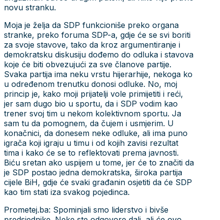
novu stranku.
Moja je želja da SDP funkcioniše preko organa
stranke, preko foruma SDP-a, gdje će se svi boriti
za svoje stavove, tako da kroz argumentiranje i
demokratsku diskusiju dođemo do odluka i stavova
koje će biti obvezujući za sve članove partije.
Svaka partija ima neku vrstu hijerarhije, nekoga ko
u određenom trenutku donosi odluke. No, moj
princip je, kako moji prijatelji vole primijetiti i reći,
jer sam dugo bio u sportu, da i SDP vodim kao
trener svoj tim u nekom kolektivnom sportu. Ja
sam tu da pomognem, da čujem i usmjerim. U
konačnici, da donesem neke odluke, ali ima puno
igrača koji igraju u timu i od kojih zavisi rezultat
tima i kako će se to reflektovati prema javnosti.
Biću sretan ako uspijem u tome, jer će to značiti da
je SDP postao jedna demokratska, široka partija
cijele BiH, gdje će svaki građanin osjetiti da će SDP
kao tim stati iza svakog pojedinca.
Prometej.ba: Spominjali smo liderstvo i bivše
predsjednike. Neke ste odgovore dali, ali će ovo