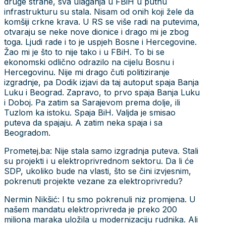
druge strane, sva ulaganja u FBiH u putnu
infrastrukturu su stala. Nisam od onih koji žele da
komšiji crkne krava. U RS se više radi na putevima,
otvaraju se neke nove dionice i drago mi je zbog
toga. Ljudi rade i to je uspjeh Bosne i Hercegovine.
Žao mi je što to nije tako i u FBiH. To bi se
ekonomski odlično odrazilo na cijelu Bosnu i
Hercegovinu. Nije mi drago čuti politiziranje
izgradnje, pa Dodik izjavi da taj autoput spaja Banja
Luku i Beograd. Zapravo, to prvo spaja Banja Luku
i Doboj. Pa zatim sa Sarajevom prema dolje, ili
Tuzlom ka istoku. Spaja BiH. Valjda je smisao
puteva da spajaju. A zatim neka spaja i sa
Beogradom.
Prometej.ba: Nije stala samo izgradnja puteva. Stali
su projekti i u elektroprivrednom sektoru. Da li će
SDP, ukoliko bude na vlasti, što se čini izvjesnim,
pokrenuti projekte vezane za elektroprivredu?
Nermin Nikšić: I tu smo pokrenuli niz promjena. U
našem mandatu elektroprivreda je preko 200
miliona maraka uložila u modernizaciju rudnika. Ali