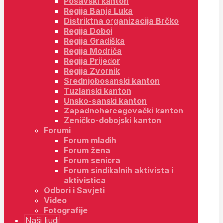
Posavski kanton
Regija Banja Luka
Distriktna organizacija Brčko
Regija Doboj
Regija Gradiška
Regija Modriča
Regija Prijedor
Regija Zvornik
Srednjobosanski kanton
Tuzlanski kanton
Unsko-sanski kanton
Zapadnohercegovački kanton
Zeničko-dobojski kanton
Forumi
Forum mladih
Forum žena
Forum seniora
Forum sindikalnih aktivista i
aktivistica
Odbori i Savjeti
Video
Fotografije
Naši ljudi