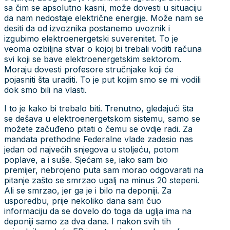
sa čim se apsolutno kasni, može dovesti u situaciju
da nam nedostaje električne energije. Može nam se
desiti da od izvoznika postanemo uvoznik i
izgubimo elektroenergetski suverenitet. To je
veoma ozbiljna stvar o kojoj bi trebali voditi računa
svi koji se bave elektroenergetskim sektorom.
Moraju dovesti profesore stručnjake koji će
pojasniti šta uraditi. To je put kojim smo se mi vodili
dok smo bili na vlasti.
I to je kako bi trebalo biti. Trenutno, gledajući šta
se dešava u elektroenergetskom sistemu, samo se
možete začuđeno pitati o čemu se ovdje radi. Za
mandata prethodne Federalne vlade zadesio nas
jedan od najvećih snjegova u stoljeću, potom
poplave, a i suše. Sjećam se, iako sam bio
premijer, nebrojeno puta sam morao odgovarati na
pitanje zašto se smrzao ugalj na minus 20 stepeni.
Ali se smrzao, jer ga je i bilo na deponiji. Za
usporedbu, prije nekoliko dana sam čuo
informaciju da se dovelo do toga da uglja ima na
deponiji samo za dva dana. I nakon svih tih