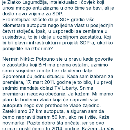
je Zlatko Lagumdžija, intelektualac i čovjek koji
unosi mnogo entuzijazma u ono čime se bavi, ali je
došlo novo vrijeme za SDP.
Prometej.ba: Ističete da je SDP gradio više
kilometara autoputa nego ijedna vlast u posljednjih
četvrt stoljeća. Ipak, u usporedbi sa zemljama u
susjedstvu, to je i dalje u ozbiljnom zaostatku. Koji
bi bili glavni infrastrukturni projekti SDP-a, ukoliko
pobijedite na izborima?
Nermin Nikšić: Potpuno ste u pravu kada govorite
o zaostatku koji BiH ima prema ostalim, uzmimo
samo susjedne zemlje bez da idemo dalje.
Spomenut ću jednu situaciju. Kada sam izabran za
premijera, 17. mart 2011. godine je to bilo, i u prvoj
sedmici mandata dolazi TV Liberty. Snima
premijera i njegova obećanja. Ja kažem: Mi imamo
plan da budemo vlada koja će napraviti više
autoputa nego sve prethodne vlade zajedno.
Zatekli smo 37 km autoputa, a siguran sam da
ćemo napraviti barem 50 km, ako ne i više. Kaže
novinarka: Pazite dobro šta pričate, jer se ovo
snima i pustit ćemo to 2014. godine. Kažem: Ja Vas