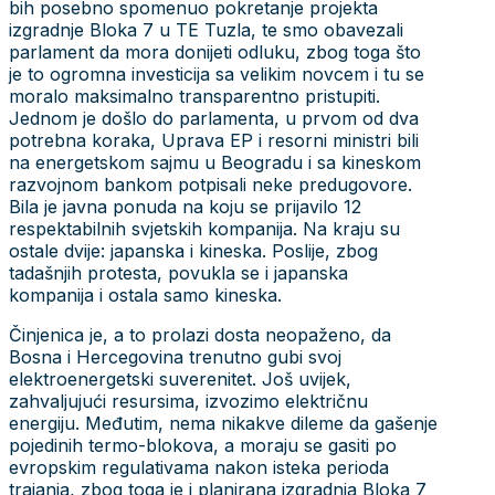
bih posebno spomenuo pokretanje projekta
izgradnje Bloka 7 u TE Tuzla, te smo obavezali
parlament da mora donijeti odluku, zbog toga što
je to ogromna investicija sa velikim novcem i tu se
moralo maksimalno transparentno pristupiti.
Jednom je došlo do parlamenta, u prvom od dva
potrebna koraka, Uprava EP i resorni ministri bili
na energetskom sajmu u Beogradu i sa kineskom
razvojnom bankom potpisali neke predugovore.
Bila je javna ponuda na koju se prijavilo 12
respektabilnih svjetskih kompanija. Na kraju su
ostale dvije: japanska i kineska. Poslije, zbog
tadašnjih protesta, povukla se i japanska
kompanija i ostala samo kineska.
Činjenica je, a to prolazi dosta neopaženo, da
Bosna i Hercegovina trenutno gubi svoj
elektroenergetski suverenitet. Još uvijek,
zahvaljujući resursima, izvozimo električnu
energiju. Međutim, nema nikakve dileme da gašenje
pojedinih termo-blokova, a moraju se gasiti po
evropskim regulativama nakon isteka perioda
trajanja, zbog toga je i planirana izgradnja Bloka 7