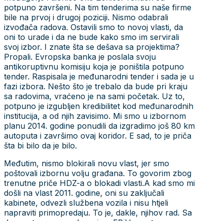
potpuno završeni. Na tim tenderima su naše firme
bile na prvoj i drugoj poziciji. Nismo odabrali
izvođača radova. Ostavili smo to novoj vlasti, da
oni to urade i da ne bude kako smo im servirali
svoj izbor. I znate šta se dešava sa projektima?
Propali. Evropska banka je poslala svoju
antikoruptivnu komisiju koja je poništila potpuno
tender. Raspisala je međunarodni tender i sada je u
fazi izbora. Nešto što je trebalo da bude pri kraju
sa radovima, vraćeno je na sami početak. Uz to,
potpuno je izgubljen kredibilitet kod međunarodnih
institucija, a od njih zavisimo. Mi smo u izbornom
planu 2014. godine ponudili da izgradimo još 80 km
autoputa i završimo ovaj koridor. E sad, to je priča
šta bi bilo da je bilo.
Međutim, nismo blokirali novu vlast, jer smo
poštovali izbornu volju građana. To govorim zbog
trenutne priče HDZ-a o blokadi vlasti.A kad smo mi
došli na vlast 2011. godine, oni su zaključali
kabinete, odvezli službena vozila i nisu htjeli
napraviti primopredaju. To je, dakle, njihov rad. Sa