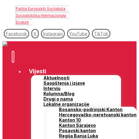
Partija Europskih Socijalista
Socijalistička Internacionala
English
Facebook
X
Instagram
YouTube
TikTok
Vijesti
Aktuelnosti
Saopštenja i izjave
Intervju
Kolumna/Blog
Drugi o nama
Lokalne organizacije
Bosansko-podrinjski Kanton
Hercegovačko-neretvanski kanton
Kanton 10
Kanton Sarajevo
Posavski kanton
Regija Banja Luka