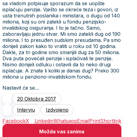
sa vladom potpisuje sporazum da se uopšte
isplaćuju penzije. Vješto se okreće teza i govori, iz
usta trenutnih poslanika i ministara, o dugu od 140
miliona, koji su oni zatekli u fondu penzijsko-
invalidskog osiguranja. I to je tačno. Samo,
zaboravljaju jednu stvar. Mi smo zatekli dug od 190
miliona. I to presuđen sudskim presudama. Pa smo
donijeli zakon kako to vratiti u roku od 10 godina.
Dakle, za tri godine smo smanjili dug za 50 miliona.
Dva puta povećali penzije i isplaćivali te penzije.
Nismo donijeli odluku i ostavili da to neko drugi
isplaćuje. A znate li koliki je danas dug? Preko 300
miliona u penziono-invalidskom fondu.
Nastavit će se…
20 Oktobra 2017
Intervju
Izdvojeno
Facebook
X
Linkedin
Whatsapp
Email
Print
Shortlink
Možda vas zanima