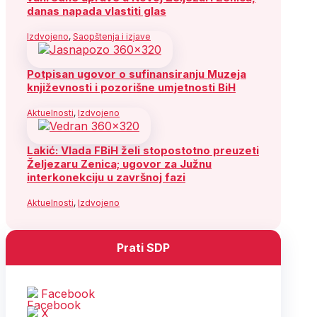
danas napada vlastiti glas
Izdvojeno
,
Saopštenja i izjave
Potpisan ugovor o sufinansiranju Muzeja
književnosti i pozorišne umjetnosti BiH
Aktuelnosti
,
Izdvojeno
Lakić: Vlada FBiH želi stopostotno preuzeti
Željezaru Zenica; ugovor za Južnu
interkonekciju u završnoj fazi
Aktuelnosti
,
Izdvojeno
Prati SDP
Facebook
X