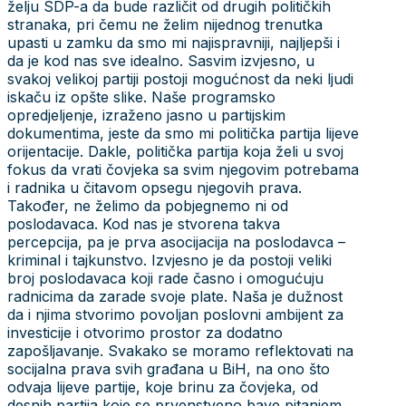
želju SDP-a da bude različit od drugih političkih
stranaka, pri čemu ne želim nijednog trenutka
upasti u zamku da smo mi najispravniji, najljepši i
da je kod nas sve idealno. Sasvim izvjesno, u
svakoj velikoj partiji postoji mogućnost da neki ljudi
iskaču iz opšte slike. Naše programsko
opredjeljenje, izraženo jasno u partijskim
dokumentima, jeste da smo mi politička partija lijeve
orijentacije. Dakle, politička partija koja želi u svoj
fokus da vrati čovjeka sa svim njegovim potrebama
i radnika u čitavom opsegu njegovih prava.
Također, ne želimo da pobjegnemo ni od
poslodavaca. Kod nas je stvorena takva
percepcija, pa je prva asocijacija na poslodavca –
kriminal i tajkunstvo. Izvjesno je da postoji veliki
broj poslodavaca koji rade časno i omogućuju
radnicima da zarade svoje plate. Naša je dužnost
da i njima stvorimo povoljan poslovni ambijent za
investicije i otvorimo prostor za dodatno
zapošljavanje. Svakako se moramo reflektovati na
socijalna prava svih građana u BiH, na ono što
odvaja lijeve partije, koje brinu za čovjeka, od
desnih partija koje se prvenstveno bave pitanjem