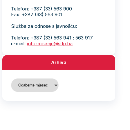
Telefon: +387 (33) 563 900
Fax: +387 (33) 563 901
Služba za odnose s javnošću:
Telefon: +387 (33) 563 941 ; 563 917
e-mail:
informisanje@sdp.ba
Arhiva
Arhiva
Arhiva
August 2026
P
U
S
Č
P
S
N
1
2