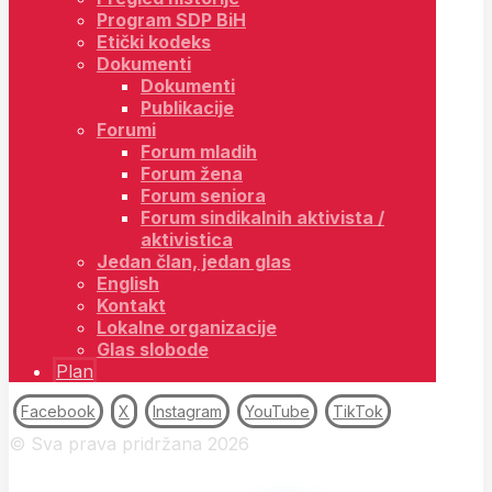
Program SDP BiH
Etički kodeks
Dokumenti
Dokumenti
Publikacije
Forumi
Forum mladih
Forum žena
Forum seniora
Forum sindikalnih aktivista /
aktivistica
Jedan član, jedan glas
English
Kontakt
Lokalne organizacije
Glas slobode
Plan
Facebook
X
Instagram
YouTube
TikTok
© Sva prava pridržana 2026