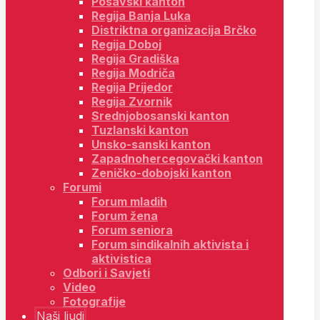
Posavski kanton
Regija Banja Luka
Distriktna organizacija Brčko
Regija Doboj
Regija Gradiška
Regija Modriča
Regija Prijedor
Regija Zvornik
Srednjobosanski kanton
Tuzlanski kanton
Unsko-sanski kanton
Zapadnohercegovački kanton
Zeničko-dobojski kanton
Forumi
Forum mladih
Forum žena
Forum seniora
Forum sindikalnih aktivista i
aktivistica
Odbori i Savjeti
Video
Fotografije
Naši ljudi