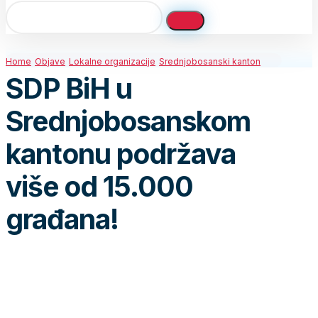
Home
Objave
Lokalne organizacije
Srednjobosanski kanton
SDP BiH u
Srednjobosanskom
kantonu podržava
više od 15.000
građana!