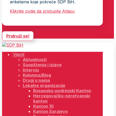
anketama koje pokreće SDP BiH.
Kliknite ovdje da pristupite Atlasu
Pridruži se!
Vijesti
Aktuelnosti
Saopštenja i izjave
Intervju
Kolumna/Blog
Drugi o nama
Lokalne organizacije
Bosansko-podrinjski Kanton
Hercegovačko-neretvanski
kanton
Kanton 10
Kanton Sarajevo