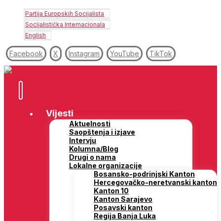
Partija Europskih Socijalista
Socijalistička Internacionala
English
Facebook
X
Instagram
YouTube
TikTok
Vijesti
Aktuelnosti
Saopštenja i izjave
Intervju
Kolumna/Blog
Drugi o nama
Lokalne organizacije
Bosansko-podrinjski Kanton
Hercegovačko-neretvanski kanton
Kanton 10
Kanton Sarajevo
Posavski kanton
Regija Banja Luka