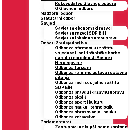
Rukovodstvo Glavnog odbora
O Glavnom odboru
Nadzorni odbor
Statutarni odbor
Savjeti
Savjet za ekonomski razvoj
Savjet za razvoj SDP BiH
Savjet za lokalnu samoupravu
Odbori Predsjedništva
Odbor za afirmaciju i zaštitu
vrijednosti antifašističke borbe
naroda i narodnosti Bosne i
Hercegovine
Odbor za turizam
Odbor za reformu ustava i ustavna
pitanja
Odbor za rad i socijalnu zaštitu
SDP BiH
Odbor za pravdu i državnu upravu
Odbor za okoliš
Odbor za sport i kulturu
Odbor za nauku i tehnologiju
Odbor za obrazovanje i nauku
Odbor za zdravstvo
Parlamentarci
Zastupnici u skupštinama kantona