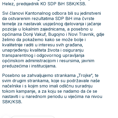
Helez, predsjednik KO SDP BiH SBK/KSB.
Svi članovi Kantonalnog odbora bili su jedinstveni
da ostvarenim rezultatima SDP BiH ima čvrste
temelje za nastavak uspješnog djelovanja i jačanje
pozicije u lokalnim zajednicama, a posebno u
općinama Donji Vakuf, Bugojno i Novi Travnik, gdje
želimo da pokažemo kako se može bolje i
kvalitetnije raditi u interesu svih građana,
unaprjeđenju kvaliteta života i osiguranju
transparentnog i odgovornog upravljanja
općinskom administracijom i resursima, javnim
preduzećima i institucijama.
Posebno se zahvaljujemo strankama „Trojke“, te
svim drugim strankama, koje su podržavale naše
načelnike i s kojim smo imali odličnu suradnju
tokom kampanje, a za koju se nadamo da će se
nastaviti i u narednom periodu u vijećima na nivou
SBK/KSB.