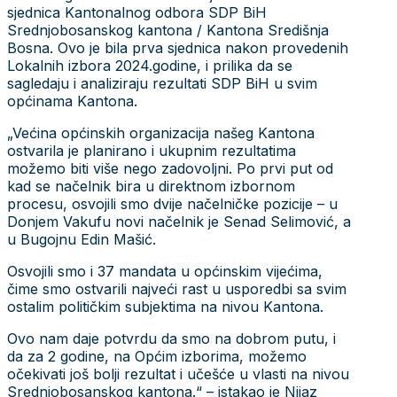
sjednica Kantonalnog odbora SDP BiH
Srednjobosanskog kantona / Kantona Središnja
Bosna. Ovo je bila prva sjednica nakon provedenih
Lokalnih izbora 2024.godine, i prilika da se
sagledaju i analiziraju rezultati SDP BiH u svim
općinama Kantona.
„Većina općinskih organizacija našeg Kantona
ostvarila je planirano i ukupnim rezultatima
možemo biti više nego zadovoljni. Po prvi put od
kad se načelnik bira u direktnom izbornom
procesu, osvojili smo dvije načelničke pozicije – u
Donjem Vakufu novi načelnik je Senad Selimović, a
u Bugojnu Edin Mašić.
Osvojili smo i 37 mandata u općinskim vijećima,
čime smo ostvarili najveći rast u usporedbi sa svim
ostalim političkim subjektima na nivou Kantona.
Ovo nam daje potvrdu da smo na dobrom putu, i
da za 2 godine, na Općim izborima, možemo
očekivati još bolji rezultat i učešće u vlasti na nivou
Srednjobosanskog kantona.“ – istakao je Nijaz