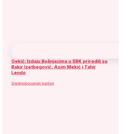
Gekić: Izdaju Bošnjacima u SBK priredili su
Bakir Izetbegović, Asim Mekić i Tahir
Lendo
Srednjobosanski kanton