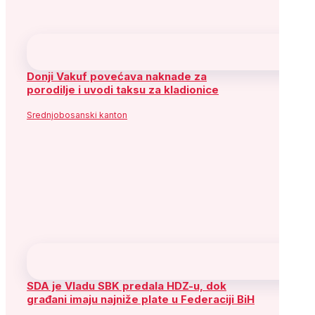
Donji Vakuf povećava naknade za
porodilje i uvodi taksu za kladionice
Srednjobosanski kanton
SDA je Vladu SBK predala HDZ-u, dok
građani imaju najniže plate u Federaciji BiH