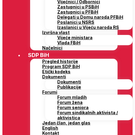
Vijećnici / Odbornici
Zastupnici u PSBiH
Zastupnici u PFBiH
Delegati u Domu naroda PFBiH
Poslanici u NSRS
Izaslanici u Vijeću naroda RS
Izvršna vlast
Vijeće ministara
Vlada FBiH
Načelnici
SDP BiH
Pregled historije
Program SDP BiH
Etički kodeks
Dokumenti
Dokumenti
Publikacije
Forumi
Forum mladih
Forum žena
Forum seniora
Forum sindikalnih aktivista /
aktivistica
Jedan član, jedan glas
English
Kontakt