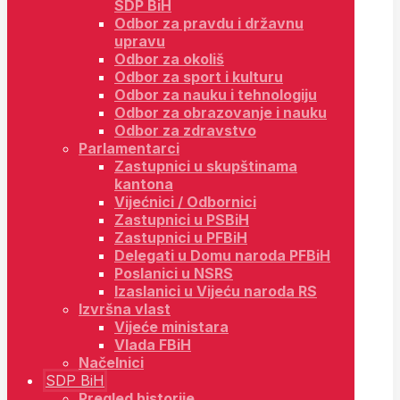
SDP BiH
Odbor za pravdu i državnu
upravu
Odbor za okoliš
Odbor za sport i kulturu
Odbor za nauku i tehnologiju
Odbor za obrazovanje i nauku
Odbor za zdravstvo
Parlamentarci
Zastupnici u skupštinama
kantona
Vijećnici / Odbornici
Zastupnici u PSBiH
Zastupnici u PFBiH
Delegati u Domu naroda PFBiH
Poslanici u NSRS
Izaslanici u Vijeću naroda RS
Izvršna vlast
Vijeće ministara
Vlada FBiH
Načelnici
SDP BiH
Pregled historije