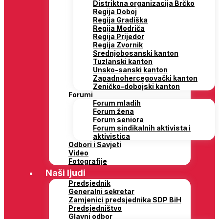
Distriktna organizacija Brčko
Regija Doboj
Regija Gradiška
Regija Modriča
Regija Prijedor
Regija Zvornik
Srednjobosanski kanton
Tuzlanski kanton
Unsko-sanski kanton
Zapadnohercegovački kanton
Zeničko-dobojski kanton
Forumi
Forum mladih
Forum žena
Forum seniora
Forum sindikalnih aktivista i
aktivistica
Odbori i Savjeti
Video
Fotografije
Naši ljudi
Predsjednik
Generalni sekretar
Zamjenici predsjednika SDP BiH
Predsjedništvo
Glavni odbor