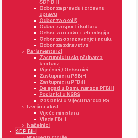
SDP BiH
Odbor za pravdu i državnu
upravu
Odbor za okoliš
Odbor za sport i kulturu
Odbor za nauku i tehnologiju
Odbor za obrazovanje i nauku
Odbor za zdravstvo
Parlamentarci
Zastupnici u skupštinama
kantona
Vijećnici / Odbornici
Zastupnici u PSBiH
Zastupnici u PFBiH
Delegati u Domu naroda PFBiH
Poslanici u NSRS
Izaslanici u Vijeću naroda RS
Izvršna vlast
Vijeće ministara
Vlada FBiH
Načelnici
SDP BiH
Pregled historije