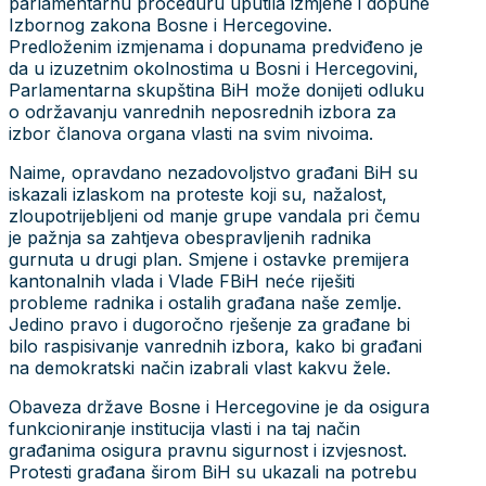
parlamentarnu proceduru uputila izmjene i dopune
Izbornog zakona Bosne i Hercegovine.
Predloženim izmjenama i dopunama predviđeno je
da u izuzetnim okolnostima u Bosni i Hercegovini,
Parlamentarna skupština BiH može donijeti odluku
o održavanju vanrednih neposrednih izbora za
izbor članova organa vlasti na svim nivoima.
Naime, opravdano nezadovoljstvo građani BiH su
iskazali izlaskom na proteste koji su, nažalost,
zloupotrijebljeni od manje grupe vandala pri čemu
je pažnja sa zahtjeva obespravljenih radnika
gurnuta u drugi plan. Smjene i ostavke premijera
kantonalnih vlada i Vlade FBiH neće riješiti
probleme radnika i ostalih građana naše zemlje.
Jedino pravo i dugoročno rješenje za građane bi
bilo raspisivanje vanrednih izbora, kako bi građani
na demokratski način izabrali vlast kakvu žele.
Obaveza države Bosne i Hercegovine je da osigura
funkcioniranje institucija vlasti i na taj način
građanima osigura pravnu sigurnost i izvjesnost.
Protesti građana širom BiH su ukazali na potrebu