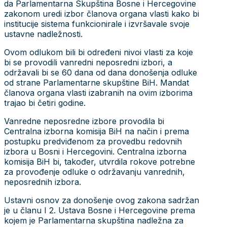
da Parlamentarna Skupština Bosne i Hercegovine
zakonom uredi izbor članova organa vlasti kako bi
institucije sistema funkcionirale i izvršavale svoje
ustavne nadležnosti.
Ovom odlukom bili bi određeni nivoi vlasti za koje
bi se provodili vanredni neposredni izbori, a
održavali bi se 60 dana od dana donošenja odluke
od strane Parlamentarne skupštine BiH. Mandat
članova organa vlasti izabranih na ovim izborima
trajao bi četiri godine.
Vanredne neposredne izbore provodila bi
Centralna izborna komisija BiH na način i prema
postupku predviđenom za provedbu redovnih
izbora u Bosni i Hercegovini. Centralna izborna
komisija BiH bi, također, utvrdila rokove potrebne
za provođenje odluke o održavanju vanrednih,
neposrednih izbora.
Ustavni osnov za donošenje ovog zakona sadržan
je u članu I 2. Ustava Bosne i Hercegovine prema
kojem je Parlamentarna skupština nadležna za