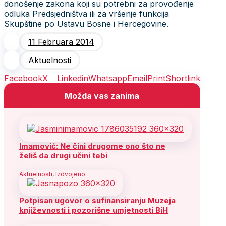
donošenje zakona koji su potrebni za provođenje
odluka Predsjedništva ili za vršenje funkcija
Skupštine po Ustavu Bosne i Hercegovine.
11 Februara 2014
Aktuelnosti
Facebook
X
Linkedin
Whatsapp
Email
Print
Shortlink
Možda vas zanima
Imamović: Ne čini drugome ono što ne
želiš da drugi učini tebi
Aktuelnosti
,
Izdvojeno
Potpisan ugovor o sufinansiranju Muzeja
književnosti i pozorišne umjetnosti BiH