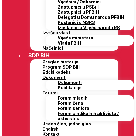
Vijećnici / Odbornici
Zastupnici u PSBiH
Zastupnici u PFBiH
Delegati u Domu naroda PFBiH
Poslanici u NSRS
Izaslanici u Vijeću naroda RS
Izvršna vlast
Vijeće ministara
Vlada FBiH
Načelnici
SDP BiH
Pregled historije
Program SDP BiH
Etički kodeks
Dokumenti
Dokumenti
Publikacije
Forumi
Forum mladih
Forum žena
Forum seniora
Forum sindikalnih aktivista /
aktivistica
Jedan član, jedan glas
English
Kontakt