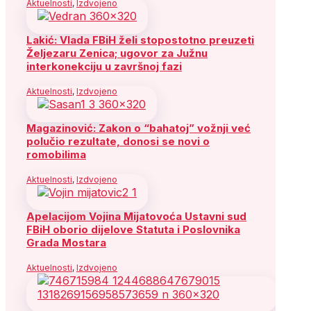
Aktuelnosti
,
Izdvojeno
Lakić: Vlada FBiH želi stopostotno preuzeti
Željezaru Zenica; ugovor za Južnu
interkonekciju u završnoj fazi
Aktuelnosti
,
Izdvojeno
Magazinović: Zakon o “bahatoj” vožnji već
polučio rezultate, donosi se novi o
romobilima
Aktuelnosti
,
Izdvojeno
Apelacijom Vojina Mijatovoća Ustavni sud
FBiH oborio dijelove Statuta i Poslovnika
Grada Mostara
Aktuelnosti
,
Izdvojeno