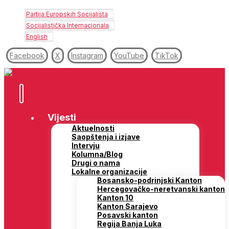
Partija Europskih Socijalista
Socijalistička Internacionala
English
Facebook
X
Instagram
YouTube
TikTok
Vijesti
Aktuelnosti
Saopštenja i izjave
Intervju
Kolumna/Blog
Drugi o nama
Lokalne organizacije
Bosansko-podrinjski Kanton
Hercegovačko-neretvanski kanton
Kanton 10
Kanton Sarajevo
Posavski kanton
Regija Banja Luka