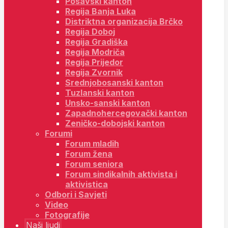
Posavski kanton
Regija Banja Luka
Distriktna organizacija Brčko
Regija Doboj
Regija Gradiška
Regija Modriča
Regija Prijedor
Regija Zvornik
Srednjobosanski kanton
Tuzlanski kanton
Unsko-sanski kanton
Zapadnohercegovački kanton
Zeničko-dobojski kanton
Forumi
Forum mladih
Forum žena
Forum seniora
Forum sindikalnih aktivista i
aktivistica
Odbori i Savjeti
Video
Fotografije
Naši ljudi