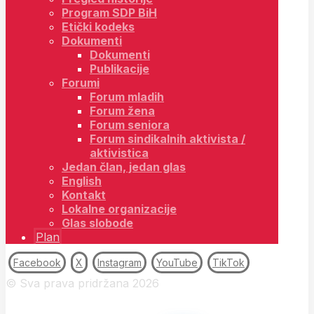
Program SDP BiH
Etički kodeks
Dokumenti
Dokumenti
Publikacije
Forumi
Forum mladih
Forum žena
Forum seniora
Forum sindikalnih aktivista /
aktivistica
Jedan član, jedan glas
English
Kontakt
Lokalne organizacije
Glas slobode
Plan
Facebook
X
Instagram
YouTube
TikTok
© Sva prava pridržana 2026