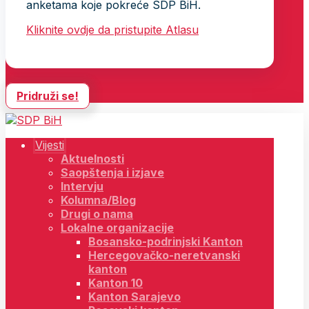
anketama koje pokreće SDP BiH.
Kliknite ovdje da pristupite Atlasu
Pridruži se!
Vijesti
Aktuelnosti
Saopštenja i izjave
Intervju
Kolumna/Blog
Drugi o nama
Lokalne organizacije
Bosansko-podrinjski Kanton
Hercegovačko-neretvanski
kanton
Kanton 10
Kanton Sarajevo