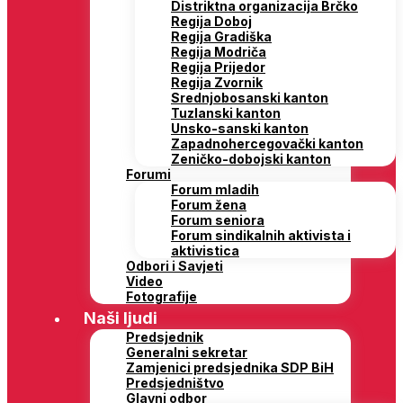
Distriktna organizacija Brčko
Regija Doboj
Regija Gradiška
Regija Modriča
Regija Prijedor
Regija Zvornik
Srednjobosanski kanton
Tuzlanski kanton
Unsko-sanski kanton
Zapadnohercegovački kanton
Zeničko-dobojski kanton
Forumi
Forum mladih
Forum žena
Forum seniora
Forum sindikalnih aktivista i
aktivistica
Odbori i Savjeti
Video
Fotografije
Naši ljudi
Predsjednik
Generalni sekretar
Zamjenici predsjednika SDP BiH
Predsjedništvo
Glavni odbor