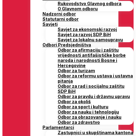
Rukovodstvo Glavnog odbora
O Glavnom odboru
Nadzorni odbor
Statutarni odbor
Savjeti
Savjet za ekonomski razvoj
Savjet za razvoj SDP BiH
Savjet za lokalnu samoupravu
Odbori Predsjedništva
Odbor za afirmaciju i zaštitu
vrijednosti antifašističke borbe
naroda i narodnosti Bosne i
Hercegovine
Odbor za turizam
Odbor za reformu ustava i ustavna
pitanja
Odbor za rad i socijalnu zaštitu
SDP BiH
Odbor za pravdu i državnu upravu
Odbor za okoliš
Odbor za sport i kulturu
Odbor za nauku i tehnologiju
Odbor za obrazovanje i nauku
Odbor za zdravstvo
Parlamentarci
Zastupnici u skupštinama kantona