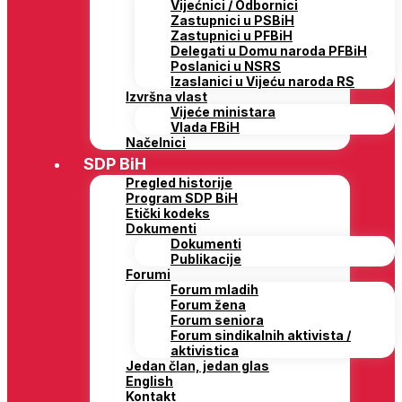
Vijećnici / Odbornici
Zastupnici u PSBiH
Zastupnici u PFBiH
Delegati u Domu naroda PFBiH
Poslanici u NSRS
Izaslanici u Vijeću naroda RS
Izvršna vlast
Vijeće ministara
Vlada FBiH
Načelnici
SDP BiH
Pregled historije
Program SDP BiH
Etički kodeks
Dokumenti
Dokumenti
Publikacije
Forumi
Forum mladih
Forum žena
Forum seniora
Forum sindikalnih aktivista /
aktivistica
Jedan član, jedan glas
English
Kontakt