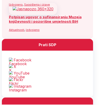
Izdvojeno
,
Saopštenja i izjave
Potpisan ugovor o sufinansiranju Muzeja
književnosti i pozorišne umjetnosti BiH
Aktuelnosti
,
Izdvojeno
Prati SDP
Facebook
X
YouTube
Flickr
Instagram