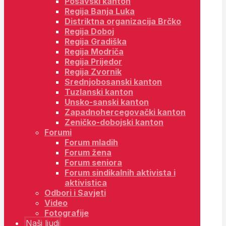
Posavski kanton
Regija Banja Luka
Distriktna organizacija Brčko
Regija Doboj
Regija Gradiška
Regija Modriča
Regija Prijedor
Regija Zvornik
Srednjobosanski kanton
Tuzlanski kanton
Unsko-sanski kanton
Zapadnohercegovački kanton
Zeničko-dobojski kanton
Forumi
Forum mladih
Forum žena
Forum seniora
Forum sindikalnih aktivista i
aktivistica
Odbori i Savjeti
Video
Fotografije
Naši ljudi