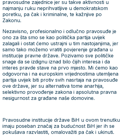
pravosudne zajednice jer su takve aktivnosti u
najmanju ruku neprihvatljive u demokratskom
poretku, pa čak i kriminalne, te kažnjive po
Zakonu.
Nezavisno, profesionalno i odlučno pravosuđe je
ono za šta smo se kao politička partija uvijek
zalagali i ostat ćemo ustrajni u tim nastojanjima, jer
samo tako možemo vratiti povjerenje građana u
institucije pravne države. Pozivamo sve političke
snage da se izdignu iznad bilo čijih interesa i da
interes pravde stave na prvo mjesto. Mi ćemo kao
odgovorna i na europskim vrijednostima utemljena
partija uvijek biti protiv svih nasrtaja na pravosuđe
ove države, jer su alternativa tome anarhija,
selektivno provođenje zakona i apsolutna pravna
nesigurnost za građane naše domovine.
Pravosudne institucije države BiH u ovom trenutku
imaju poseban značaj za budućnost BiH jer ih se
pokušava razvlastiti, omalovažiti pa čak i ukinuti.