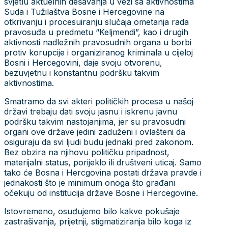
svjetlu aktuelnih dešavanja u vezi sa aktivnostima
Suda i Tužilaštva Bosne i Hercegovine na
otkrivanju i procesuiranju slučaja ometanja rada
pravosuđa u predmetu “Keljmendi”, kao i drugih
aktivnosti nadležnih pravosudnih organa u borbi
protiv korupcije i organiziranog kriminala u cijeloj
Bosni i Hercegovini, daje svoju otvorenu,
bezuvjetnu i konstantnu podršku takvim
aktivnostima.
Smatramo da svi akteri političkih procesa u našoj
državi trebaju dati svoju jasnu i iskrenu javnu
podršku takvim nastojanjima, jer su pravosudni
organi ove države jedini zaduženi i ovlašteni da
osiguraju da svi ljudi budu jednaki pred zakonom.
Bez obzira na njihovu političku pripadnost,
materijalni status, porijeklo ili društveni uticaj. Samo
tako će Bosna i Hercgovina postati država pravde i
jednakosti što je minimum onoga što građani
očekuju od institucija države Bosne i Hercegovine.
Istovremeno, osuđujemo bilo kakve pokušaje
zastrašivanja, prijetnji, stigmatiziranja bilo koga iz