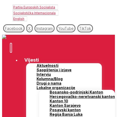
Partija Europskih Socijalista
Socijalistička Internacionala
English
Facebook
X
Instagram
YouTube
TikTok
Vijesti
Aktuelnosti
Saopštenja i izjave
Intervju
Kolumna/Blog
Drugi o nama
Lokalne organizacije
Bosansko-podrinjski Kanton
Hercegovačko-neretvanski kanton
Kanton 10
Kanton Sarajevo
Posavski kanton
Regija Banja Luka