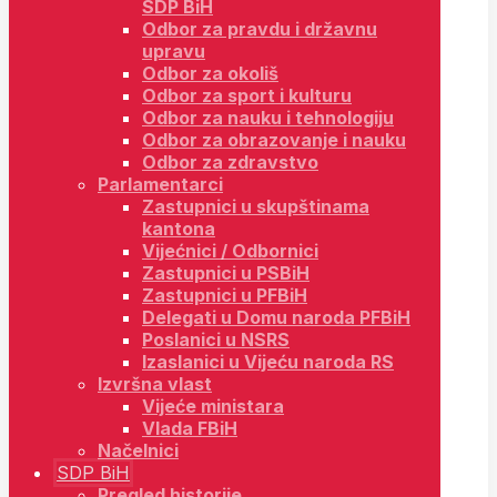
SDP BiH
Odbor za pravdu i državnu
upravu
Odbor za okoliš
Odbor za sport i kulturu
Odbor za nauku i tehnologiju
Odbor za obrazovanje i nauku
Odbor za zdravstvo
Parlamentarci
Zastupnici u skupštinama
kantona
Vijećnici / Odbornici
Zastupnici u PSBiH
Zastupnici u PFBiH
Delegati u Domu naroda PFBiH
Poslanici u NSRS
Izaslanici u Vijeću naroda RS
Izvršna vlast
Vijeće ministara
Vlada FBiH
Načelnici
SDP BiH
Pregled historije