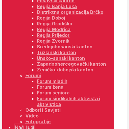
Posavski kanton
Regija Banja Luka
Distriktna organizacija Brčko
Regija Doboj
Regija Gradiška
Regija Modriča
Regija Prijedor
Regija Zvornik
Srednjobosanski kanton
Tuzlanski kanton
Unsko-sanski kanton
Zapadnohercegovački kanton
Zeničko-dobojski kanton
Forumi
Forum mladih
Forum žena
Forum seniora
Forum sindikalnih aktivista i
aktivistica
Odbori i Savjeti
Video
Fotografije
Naši ljudi