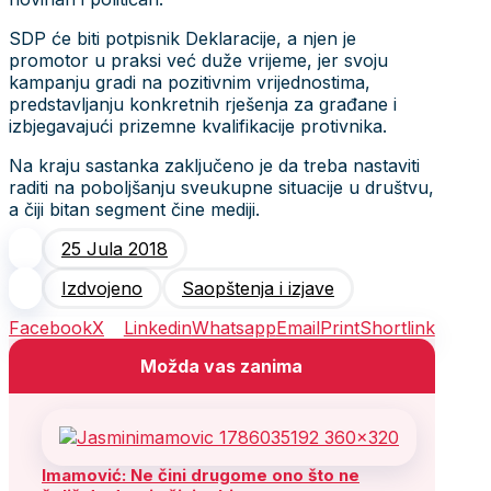
SDP će biti potpisnik Deklaracije, a njen je
promotor u praksi već duže vrijeme, jer svoju
kampanju gradi na pozitivnim vrijednostima,
predstavljanju konkretnih rješenja za građane i
izbjegavajući prizemne kvalifikacije protivnika.
Na kraju sastanka zaključeno je da treba nastaviti
raditi na poboljšanju sveukupne situacije u društvu,
a čiji bitan segment čine mediji.
25 Jula 2018
Izdvojeno
Saopštenja i izjave
Facebook
X
Linkedin
Whatsapp
Email
Print
Shortlink
Možda vas zanima
Imamović: Ne čini drugome ono što ne