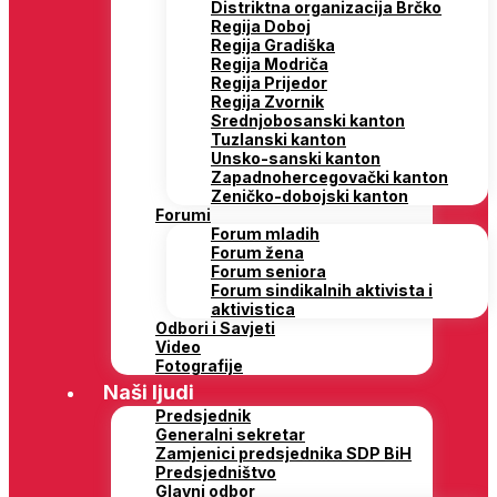
Distriktna organizacija Brčko
Regija Doboj
Regija Gradiška
Regija Modriča
Regija Prijedor
Regija Zvornik
Srednjobosanski kanton
Tuzlanski kanton
Unsko-sanski kanton
Zapadnohercegovački kanton
Zeničko-dobojski kanton
Forumi
Forum mladih
Forum žena
Forum seniora
Forum sindikalnih aktivista i
aktivistica
Odbori i Savjeti
Video
Fotografije
Naši ljudi
Predsjednik
Generalni sekretar
Zamjenici predsjednika SDP BiH
Predsjedništvo
Glavni odbor