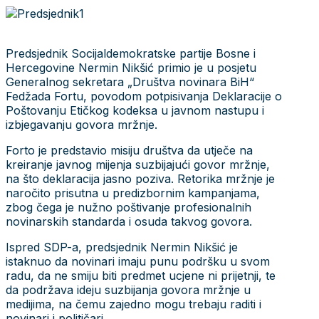
Predsjednik Socijaldemokratske partije Bosne i
Hercegovine Nermin Nikšić primio je u posjetu
Generalnog sekretara „Društva novinara BiH“
Fedžada Fortu, povodom potpisivanja Deklaracije o
Poštovanju Etičkog kodeksa u javnom nastupu i
izbjegavanju govora mržnje.
Forto je predstavio misiju društva da utječe na
kreiranje javnog mijenja suzbijajući govor mržnje,
na što deklaracija jasno poziva. Retorika mržnje je
naročito prisutna u predizbornim kampanjama,
zbog čega je nužno poštivanje profesionalnih
novinarskih standarda i osuda takvog govora.
Ispred SDP-a, predsjednik Nermin Nikšić je
istaknuo da novinari imaju punu podršku u svom
radu, da ne smiju biti predmet ucjene ni prijetnji, te
da podržava ideju suzbijanja govora mržnje u
medijima, na čemu zajedno mogu trebaju raditi i
novinari i političari.