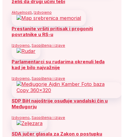
želiš da drugi učini tebi
Aktuelnosti
,
Izdvojeno
Prestanite vršiti pritisak i progoniti
povratnike u RS-u
Izdvojeno
,
Saopštenja i izjave
Parlamentarci su rudarima okrenuli leđa
kad je bilo najvažnije
Izdvojeno
,
Saopštenja i izjave
SDP BiH najoštrije osuđuje vandalski čin u
Međugorju
Izdvojeno
,
Saopštenja i izjave
SDA jučer glasala za Zakon o postupku