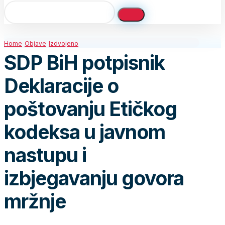
Home
Objave
Izdvojeno
SDP BiH potpisnik
Deklaracije o
poštovanju Etičkog
kodeksa u javnom
nastupu i
izbjegavanju govora
mržnje