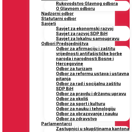
Rukovodstvo Glavnog odbora
O Glavnom odboru
Nadzorni odbor
Statutarni odbor
Savjeti
Savjet za ekonomski razvoj
Savjet za razvoj SDP BiH
Savjet za lokalnu samoupravu
Odbori Predsjedništva
Odbor za afirmaciju i zaštitu
vrijednosti antifašističke borbe
naroda i narodnosti Bosne i
Hercegovine
Odbor za turizam
Odbor za reformu ustava i ustavna
pitanja
Odbor za rad i socijalnu zaštitu
SDP BiH
Odbor za pravdu i državnu upravu
Odbor za okoliš
Odbor za sport i kulturu
Odbor za nauku i tehnologiju
Odbor za obrazovanje i nauku
Odbor za zdravstvo
Parlamentarci
Zastupnici u skupštinama kantona