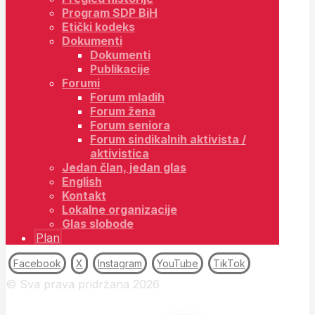
Program SDP BiH
Etički kodeks
Dokumenti
Dokumenti
Publikacije
Forumi
Forum mladih
Forum žena
Forum seniora
Forum sindikalnih aktivista /
aktivistica
Jedan član, jedan glas
English
Kontakt
Lokalne organizacije
Glas slobode
Plan
Facebook
X
Instagram
YouTube
TikTok
© Sva prava pridržana 2026