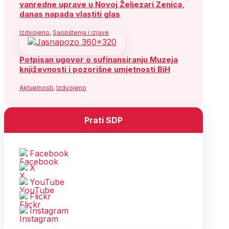
vanredne uprave u Novoj Željezari Zenica,
danas napada vlastiti glas
Izdvojeno
,
Saopštenja i izjave
Potpisan ugovor o sufinansiranju Muzeja
književnosti i pozorišne umjetnosti BiH
Aktuelnosti
,
Izdvojeno
Prati SDP
Facebook
X
YouTube
Flickr
Instagram