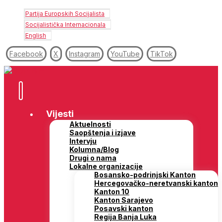
Partija Europskih Socijalista
Socijalistička Internacionala
English
Facebook
X
Instagram
YouTube
TikTok
Vijesti
Aktuelnosti
Saopštenja i izjave
Intervju
Kolumna/Blog
Drugi o nama
Lokalne organizacije
Bosansko-podrinjski Kanton
Hercegovačko-neretvanski kanton
Kanton 10
Kanton Sarajevo
Posavski kanton
Regija Banja Luka