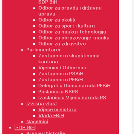
SDP BiH
Odbor za pravdu i državnu
upravu
Odbor za okoliš
Odbor za sport i kulturu
Odbor za nauku i tehnologiju
Odbor za obrazovanje i nauku
Odbor za zdravstvo
Parlamentarci
Zastupnici u skupštinama
kantona
Vijećnici / Odbornici
Zastupnici u PSBiH
Zastupnici u PFBiH
Delegati u Domu naroda PFBiH
Poslanici u NSRS
Izaslanici u Vijeću naroda RS
Izvršna vlast
Vijeće ministara
Vlada FBiH
Načelnici
SDP BiH
Pregled historije