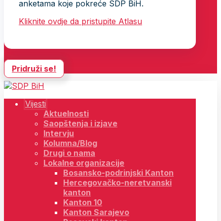
anketama koje pokreće SDP BiH.
Kliknite ovdje da pristupite Atlasu
Pridruži se!
Vijesti
Aktuelnosti
Saopštenja i izjave
Intervju
Kolumna/Blog
Drugi o nama
Lokalne organizacije
Bosansko-podrinjski Kanton
Hercegovačko-neretvanski
kanton
Kanton 10
Kanton Sarajevo