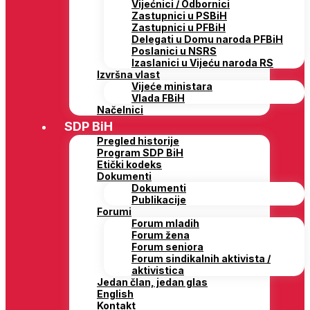
Vijećnici / Odbornici
Zastupnici u PSBiH
Zastupnici u PFBiH
Delegati u Domu naroda PFBiH
Poslanici u NSRS
Izaslanici u Vijeću naroda RS
Izvršna vlast
Vijeće ministara
Vlada FBiH
Načelnici
SDP BiH
Pregled historije
Program SDP BiH
Etički kodeks
Dokumenti
Dokumenti
Publikacije
Forumi
Forum mladih
Forum žena
Forum seniora
Forum sindikalnih aktivista /
aktivistica
Jedan član, jedan glas
English
Kontakt