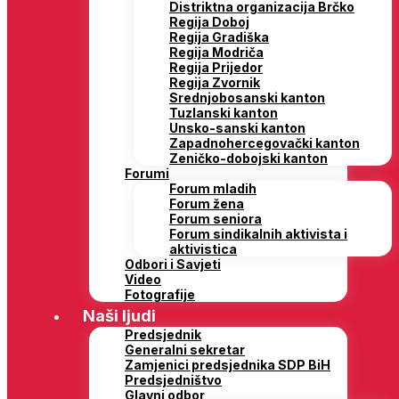
Distriktna organizacija Brčko
Regija Doboj
Regija Gradiška
Regija Modriča
Regija Prijedor
Regija Zvornik
Srednjobosanski kanton
Tuzlanski kanton
Unsko-sanski kanton
Zapadnohercegovački kanton
Zeničko-dobojski kanton
Forumi
Forum mladih
Forum žena
Forum seniora
Forum sindikalnih aktivista i
aktivistica
Odbori i Savjeti
Video
Fotografije
Naši ljudi
Predsjednik
Generalni sekretar
Zamjenici predsjednika SDP BiH
Predsjedništvo
Glavni odbor