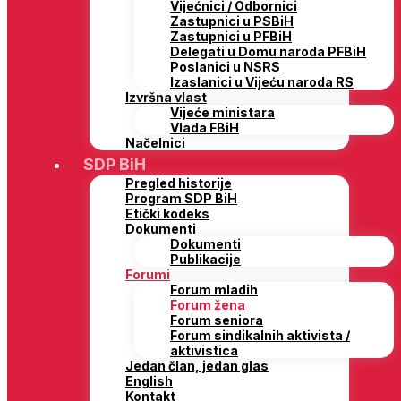
Vijećnici / Odbornici
Zastupnici u PSBiH
Zastupnici u PFBiH
Delegati u Domu naroda PFBiH
Poslanici u NSRS
Izaslanici u Vijeću naroda RS
Izvršna vlast
Vijeće ministara
Vlada FBiH
Načelnici
SDP BiH
Pregled historije
Program SDP BiH
Etički kodeks
Dokumenti
Dokumenti
Publikacije
Forumi
Forum mladih
Forum žena
Forum seniora
Forum sindikalnih aktivista /
aktivistica
Jedan član, jedan glas
English
Kontakt