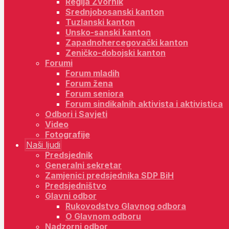
Regija Zvornik
Srednjobosanski kanton
Tuzlanski kanton
Unsko-sanski kanton
Zapadnohercegovački kanton
Zeničko-dobojski kanton
Forumi
Forum mladih
Forum žena
Forum seniora
Forum sindikalnih aktivista i aktivistica
Odbori i Savjeti
Video
Fotografije
Naši ljudi
Predsjednik
Generalni sekretar
Zamjenici predsjednika SDP BiH
Predsjedništvo
Glavni odbor
Rukovodstvo Glavnog odbora
O Glavnom odboru
Nadzorni odbor