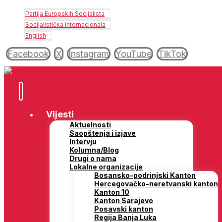
Partija Europskih Socijalista
Socijalistička Internacionala
English
Facebook
X
Instagram
YouTube
TikTok
Vijesti
Aktuelnosti
Saopštenja i izjave
Intervju
Kolumna/Blog
Drugi o nama
Lokalne organizacije
Bosansko-podrinjski Kanton
Hercegovačko-neretvanski kanton
Kanton 10
Kanton Sarajevo
Posavski kanton
Regija Banja Luka