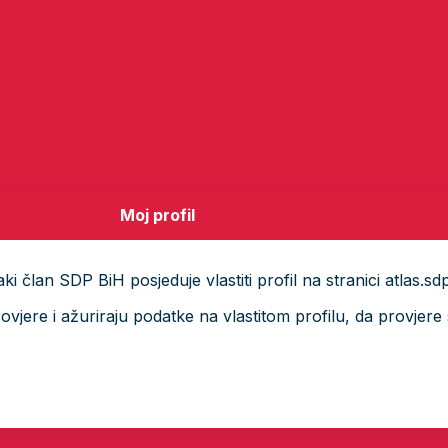
Moj profil
i član SDP BiH posjeduje vlastiti profil na stranici atlas.sd
ere i ažuriraju podatke na vlastitom profilu, da provjere s