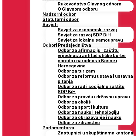
Rukovodstvo Glavnog odbora
O Glavnom odboru
Nadzorni odbor
Statutarni odbor
Savjeti
Savjet za ekonomski razvoj
Savjet za razvoj SDP BiH
Savjet za lokalnu samoupravu
Odbori Predsjedništva
Odbor za afirmaciju i zaštitu
vrijednosti antifašističke borbe
naroda i narodnosti Bosne i
Hercegovine
Odbor za turizam
Odbor za reformu ustava i ustavna
pitanja
Odbor za rad i socijalnu zaštitu
SDP BiH
Odbor za pravdu i državnu upravu
Odbor za okoliš
Odbor za sport i kulturu
Odbor za nauku i tehnologiju
Odbor za obrazovanje i nauku
Odbor za zdravstvo
Parlamentarci
Zastupnici u skupštinama kantona