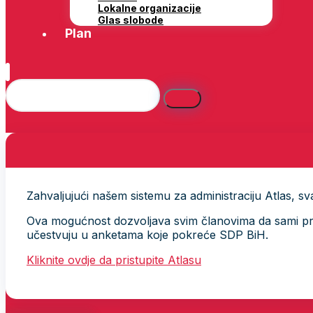
Lokalne organizacije
Glas slobode
Plan
Zahvaljujući našem sistemu za administraciju Atlas, svak
Ova mogućnost dozvoljava svim članovima da sami provj
učestvuju u anketama koje pokreće SDP BiH.
Kliknite ovdje da pristupite Atlasu