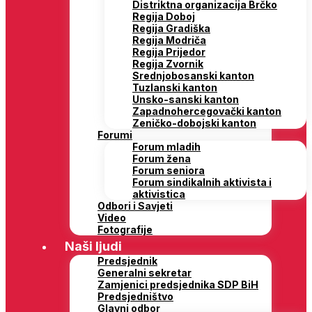
Distriktna organizacija Brčko
Regija Doboj
Regija Gradiška
Regija Modriča
Regija Prijedor
Regija Zvornik
Srednjobosanski kanton
Tuzlanski kanton
Unsko-sanski kanton
Zapadnohercegovački kanton
Zeničko-dobojski kanton
Forumi
Forum mladih
Forum žena
Forum seniora
Forum sindikalnih aktivista i
aktivistica
Odbori i Savjeti
Video
Fotografije
Naši ljudi
Predsjednik
Generalni sekretar
Zamjenici predsjednika SDP BiH
Predsjedništvo
Glavni odbor