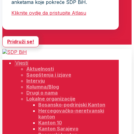
anketama koje pokreće SDP BiH.
Kliknite ovdje da pristupite Atlasu
Pridruži se!
Vijesti
Aktuelnosti
Saopštenja i izjave
Intervju
Kolumna/Blog
Drugi o nama
Lokalne organizacije
Bosansko-podrinjski Kanton
Hercegovačko-neretvanski
kanton
Kanton 10
Kanton Sarajevo