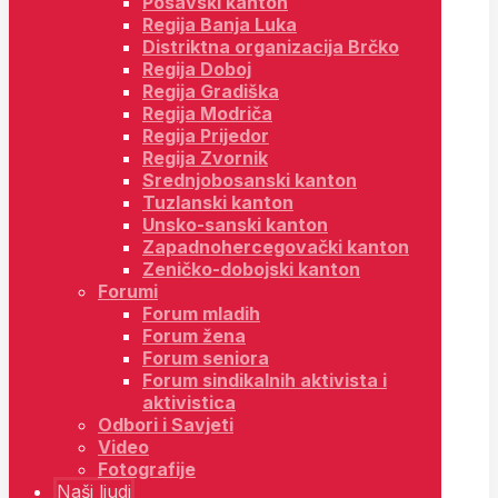
Posavski kanton
Regija Banja Luka
Distriktna organizacija Brčko
Regija Doboj
Regija Gradiška
Regija Modriča
Regija Prijedor
Regija Zvornik
Srednjobosanski kanton
Tuzlanski kanton
Unsko-sanski kanton
Zapadnohercegovački kanton
Zeničko-dobojski kanton
Forumi
Forum mladih
Forum žena
Forum seniora
Forum sindikalnih aktivista i
aktivistica
Odbori i Savjeti
Video
Fotografije
Naši ljudi