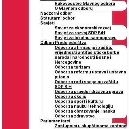
Rukovodstvo Glavnog odbora
O Glavnom odboru
Nadzorni odbor
Statutarni odbor
Savjeti
Savjet za ekonomski razvoj
Savjet za razvoj SDP BiH
Savjet za lokalnu samoupravu
Odbori Predsjedništva
Odbor za afirmaciju i zaštitu
vrijednosti antifašističke borbe
naroda i narodnosti Bosne i
Hercegovine
Odbor za turizam
Odbor za reformu ustava i ustavna
pitanja
Odbor za rad i socijalnu zaštitu
SDP BiH
Odbor za pravdu i državnu upravu
Odbor za okoliš
Odbor za sport i kulturu
Odbor za nauku i tehnologiju
Odbor za obrazovanje i nauku
Odbor za zdravstvo
Parlamentarci
Zastupnici u skupštinama kantona