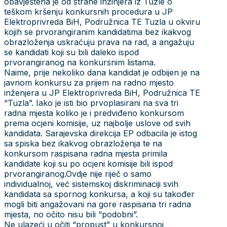
obavještena je od strane inžinjera iz Tuzle o
teškom kršenju konkursnih procedura u JP
Elektroprivreda BiH, Podružnica TE Tuzla u okviru
kojih se prvorangiranim kandidatima bez ikakvog
obrazloženja uskraćuju prava na rad, a angažuju
se kandidati koji su bili daleko ispod
prvorangiranog na konkursnim listama.
Naime, prije nekoliko dana kandidat je odbijen je na
javnom konkursu za prijem na radno mjesto
inženjera u JP Elektroprivreda BiH, Podružnica TE
“Tuzla”. Iako je isti bio prvoplasirani na sva tri
radna mjesta koliko je i predviđeno konkursom
prema ocjeni komisije, uz najbolje uslove od svih
kandidata. Sarajevska direkcija EP odbacila je istog
sa spiska bez ikakvog obrazloženja te na
konkursom raspisana radna mjesta primila
kandidate koji su po ocjeni komisije bili ispod
prvorangiranog.Ovdje nije riječ o samo
individualnoj, već sistemskoj diskriminaciji svih
kandidata sa spornog konkursa, a koji su također
mogli biti angažovani na gore raspisana tri radna
mjesta, no očito nisu bili “podobni”.
Ne ulazeći u očiti “propust” u konkursnoj