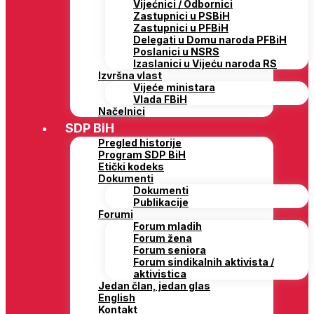
Vijećnici / Odbornici
Zastupnici u PSBiH
Zastupnici u PFBiH
Delegati u Domu naroda PFBiH
Poslanici u NSRS
Izaslanici u Vijeću naroda RS
Izvršna vlast
Vijeće ministara
Vlada FBiH
Načelnici
SDP BiH
Pregled historije
Program SDP BiH
Etički kodeks
Dokumenti
Dokumenti
Publikacije
Forumi
Forum mladih
Forum žena
Forum seniora
Forum sindikalnih aktivista /
aktivistica
Jedan član, jedan glas
English
Kontakt