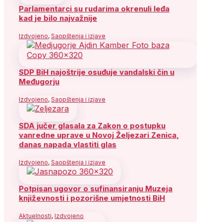
Parlamentarci su rudarima okrenuli leđa
kad je bilo najvažnije
Izdvojeno
,
Saopštenja i izjave
SDP BiH najoštrije osuđuje vandalski čin u
Međugorju
Izdvojeno
,
Saopštenja i izjave
SDA jučer glasala za Zakon o postupku
vanredne uprave u Novoj Željezari Zenica,
danas napada vlastiti glas
Izdvojeno
,
Saopštenja i izjave
Potpisan ugovor o sufinansiranju Muzeja
književnosti i pozorišne umjetnosti BiH
Aktuelnosti
,
Izdvojeno