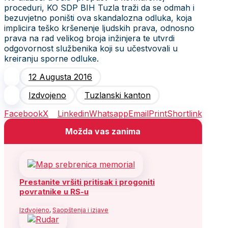
proceduri, KO SDP BIH Tuzla traži da se odmah i
bezuvjetno poništi ova skandalozna odluka, koja
implicira teško kršenenje ljudskih prava, odnosno
prava na rad velikog broja inžinjera te utvrdi
odgovornost službenika koji su učestvovali u
kreiranju sporne odluke.
12 Augusta 2016
Izdvojeno
Tuzlanski kanton
Facebook
X
Linkedin
Whatsapp
Email
Print
Shortlink
Možda vas zanima
Prestanite vršiti pritisak i progoniti
povratnike u RS-u
Izdvojeno
,
Saopštenja i izjave