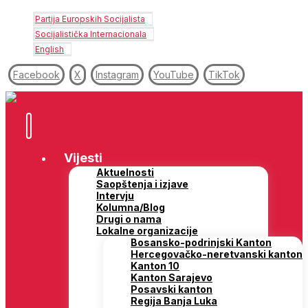
Partija Europskih Socijalista
Socijalistička Internacionala
English
Facebook
X
Instagram
YouTube
TikTok
Vijesti
Aktuelnosti
Saopštenja i izjave
Intervju
Kolumna/Blog
Drugi o nama
Lokalne organizacije
Bosansko-podrinjski Kanton
Hercegovačko-neretvanski kanton
Kanton 10
Kanton Sarajevo
Posavski kanton
Regija Banja Luka