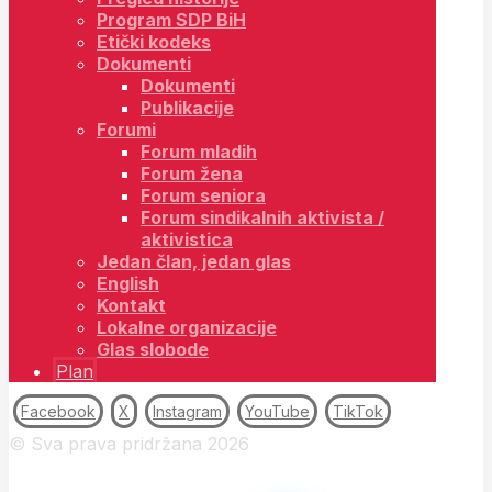
Program SDP BiH
Etički kodeks
Dokumenti
Dokumenti
Publikacije
Forumi
Forum mladih
Forum žena
Forum seniora
Forum sindikalnih aktivista /
aktivistica
Jedan član, jedan glas
English
Kontakt
Lokalne organizacije
Glas slobode
Plan
Facebook
X
Instagram
YouTube
TikTok
© Sva prava pridržana 2026