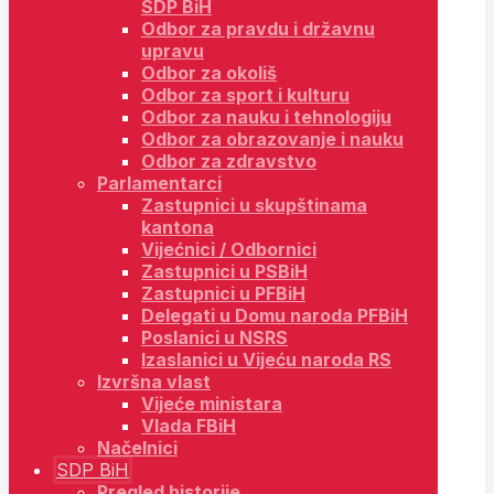
SDP BiH
Odbor za pravdu i državnu
upravu
Odbor za okoliš
Odbor za sport i kulturu
Odbor za nauku i tehnologiju
Odbor za obrazovanje i nauku
Odbor za zdravstvo
Parlamentarci
Zastupnici u skupštinama
kantona
Vijećnici / Odbornici
Zastupnici u PSBiH
Zastupnici u PFBiH
Delegati u Domu naroda PFBiH
Poslanici u NSRS
Izaslanici u Vijeću naroda RS
Izvršna vlast
Vijeće ministara
Vlada FBiH
Načelnici
SDP BiH
Pregled historije