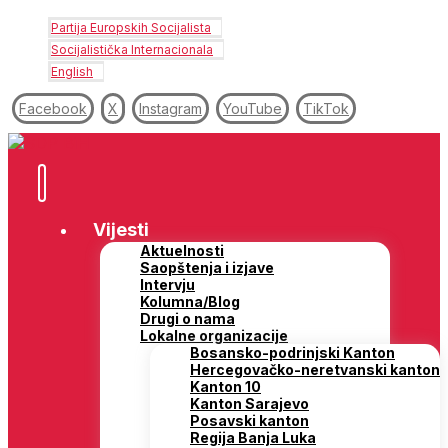
Partija Europskih Socijalista
Socijalistička Internacionala
English
Facebook
X
Instagram
YouTube
TikTok
Vijesti
Aktuelnosti
Saopštenja i izjave
Intervju
Kolumna/Blog
Drugi o nama
Lokalne organizacije
Bosansko-podrinjski Kanton
Hercegovačko-neretvanski kanton
Kanton 10
Kanton Sarajevo
Posavski kanton
Regija Banja Luka