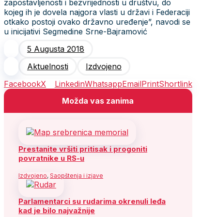
zapostavljenosti i bezvrijednosti u društvu, do
kojeg ih je dovela najgora vlasti u državi i Federaciji
otkako postoji ovako državno uređenje”, navodi se
u inicijativi Segmedine Srne-Bajramović
5 Augusta 2018
Aktuelnosti
Izdvojeno
Facebook
X
Linkedin
Whatsapp
Email
Print
Shortlink
Možda vas zanima
Prestanite vršiti pritisak i progoniti
povratnike u RS-u
Izdvojeno
,
Saopštenja i izjave
Parlamentarci su rudarima okrenuli leđa
kad je bilo najvažnije