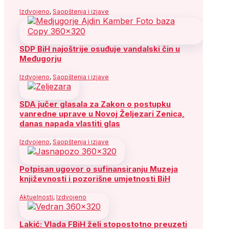
Izdvojeno
,
Saopštenja i izjave
SDP BiH najoštrije osuđuje vandalski čin u
Međugorju
Izdvojeno
,
Saopštenja i izjave
SDA jučer glasala za Zakon o postupku
vanredne uprave u Novoj Željezari Zenica,
danas napada vlastiti glas
Izdvojeno
,
Saopštenja i izjave
Potpisan ugovor o sufinansiranju Muzeja
književnosti i pozorišne umjetnosti BiH
Aktuelnosti
,
Izdvojeno
Lakić: Vlada FBiH želi stopostotno preuzeti