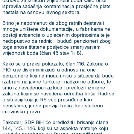
osnovu za izračun vrijednosti boda kako bi se
ispravila sadašnja kontaminacija prosječne plate
nastala na osnovu javnog sektora.
Bitno je napomenuti da zbog ratnih dejstava i
mnoge uništene dokumentacije, u fabrikama ne
postoji evidencija o uplaćenim doprinosima te je
nedopustivo da radnici- budući penzioneri zbog
toga snose štetene posljedice smanjivanjem
vrijednosti boda (član 46 stav 1 i 8).
Kako se u praksi pokazalo, član 116. Zakona o
PIO-u je diskriminirajući u odnosu na one
penzionere koji ne mogu i nisu u situaciji da budu
izabrani na javne funkcije i nadzorne odbore, te
smo iz navedenog razloga i predložili izmjene
zakona kojim se navedena odredba briše. Radi se
o situaciji koja je RS već presuđena kao
neustavna, jer se penzija tretira kao stečeno
imovinsko pravo.
Također, SDP BiH će predložiti i brisanje člana
144, 145. i 146. koji su sa aspekta materije koju