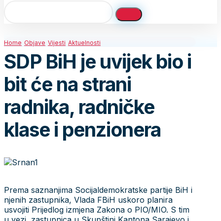
Home
Objave
Vijesti
Aktuelnosti
SDP BiH je uvijek bio i
bit će na strani
radnika, radničke
klase i penzionera
Prema saznanjima Socijaldemokratske partije BiH i
njenih zastupnika, Vlada FBiH uskoro planira
usvojiti Prijedlog izmjena Zakona o PIO/MIO. S tim
u vezi, zastupnica u Skupštini Kantona Sarajevo i