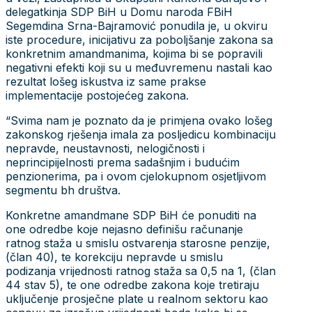
delegatkinja SDP BiH u Domu naroda FBiH
Segemdina Srna-Bajramović ponudila je, u okviru
iste procedure, inicijativu za poboljšanje zakona sa
konkretnim amandmanima, kojima bi se popravili
negativni efekti koji su u međuvremenu nastali kao
rezultat lošeg iskustva iz same prakse
implementacije postojećeg zakona.
“Svima nam je poznato da je primjena ovako lošeg
zakonskog rješenja imala za posljedicu kombinaciju
nepravde, neustavnosti, nelogičnosti i
neprincipijelnosti prema sadašnjim i budućim
penzionerima, pa i ovom cjelokupnom osjetljivom
segmentu bh društva.
Konkretne amandmane SDP BiH će ponuditi na
one odredbe koje nejasno definišu računanje
ratnog staža u smislu ostvarenja starosne penzije,
(član 40), te korekciju nepravde u smislu
podizanja vrijednosti ratnog staža sa 0,5 na 1, (član
44 stav 5), te one odredbe zakona koje tretiraju
uključenje prosječne plate u realnom sektoru kao