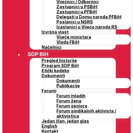
Vijećnici / Odbornici
Zastupnici u PSBiH
Zastupnici u PFBiH
Delegati u Domu naroda PFBiH
Poslanici u NSRS
Izaslanici u Vijeću naroda RS
Izvršna vlast
Vijeće ministara
Vlada FBiH
Načelnici
SDP BiH
Pregled historije
Program SDP BiH
Etički kodeks
Dokumenti
Dokumenti
Publikacije
Forumi
Forum mladih
Forum žena
Forum seniora
Forum sindikalnih aktivista /
aktivistica
Jedan član, jedan glas
English
Kontakt