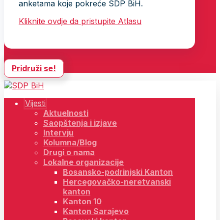
anketama koje pokreće SDP BiH.
Kliknite ovdje da pristupite Atlasu
Pridruži se!
Vijesti
Aktuelnosti
Saopštenja i izjave
Intervju
Kolumna/Blog
Drugi o nama
Lokalne organizacije
Bosansko-podrinjski Kanton
Hercegovačko-neretvanski
kanton
Kanton 10
Kanton Sarajevo