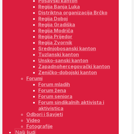
Posavski kanton
Regija Banja Luka
Distriktna organizacija Brčko
Regija Doboj
Regija Gradiška
Regija Modriča
Regija Prijedor
Regija Zvornik
Srednjobosanski kanton
Tuzlanski kanton
Unsko-sanski kanton
Zapadnohercegovački kanton
Zeničko-dobojski kanton
Forumi
Forum mladih
Forum žena
Forum seniora
Forum sindikalnih aktivista i
aktivistica
Odbori i Savjeti
Video
Fotografije
Naši ljudi