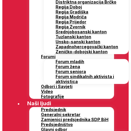
Distriktna organizacija Brčko
Regija Doboj
Regija Gradiška
Regija Modriča
Regija Prijedor
Regija Zvornik
Srednjobosanski kanton
Tuzlanski kanton
Unsko-sanski kanton
Zapadnohercegovački kanton
Zeničko-dobojski kanton
Forumi
Forum mladih
Forum žena
Forum seniora
Forum sindikalnih aktivista i
aktivistica
Odbori i Savjeti
Video
Fotografije
Naši ljudi
Predsjednik
Generalni sekretar
Zamjenici predsjednika SDP BiH
Predsjedništvo
Glavni odbor