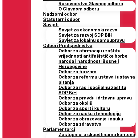
Rukovodstvo Glavnog odbora
O Glavnom odboru
Nadzorni odbor
Statutarni odbor
Savjeti
Savjet za ekonomski razvoj
Savjet za razvoj SDP BiH
Savjet za lokalnu samoupravu
Odbori Predsjedništva
Odbor za afirmaciju i zaštitu
vrijednosti antifašističke borbe
naroda i narodnosti Bosne i
Hercegovine
Odbor za turizam
Odbor za reformu ustava i ustavna
pitanja
Odbor za rad i socijalnu zaštitu
SDP BiH
Odbor za pravdu i državnu upravu
Odbor za okoliš
Odbor za sport i kulturu
Odbor za nauku i tehnologiju
Odbor za obrazovanje i nauku
Odbor za zdravstvo
Parlamentarci
Zastupnici u skupštinama kantona