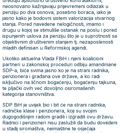
uređuju apsolutno društveno kontradiktorni,
neosnovano kažnjavaju prijevremeni odlazak u
penziju po dva osnova, posebno boraca, iako je
jasno kako je bodovni sistem valorizacija stvarnog
stanja. Pored navedene nelogičnosti, imamo i
drugu u kojoj se stimuliše ostanak na poslu i pored
ispunjenih uslova za penziju što je u suprotnosti sa
objektivnim društvenim stanjem tj. nezaposlenosti
mladih definisan u Reformskoj agendi.
Ukoliko aktuelna Vlada FBiH i njeni koalicioni
partneri u zakonskoj proceduri odbiju amandmane
SDP-a, biće svima jasno ko je na strani radnika,
penzionera i građana ove države, a ko radi
isključivo na ličnom bogaćenju, bogaćenju tajkuna,
te pljački ovih već dovoljno osiromašenih
kategorija stanovništva.
SDP BiH je uvijek bio i bit će na strani radnika,
radničke klase i penzionera, koji su svojim
dugogodišnjim radom gradili i izgradili ovu državu.
Radnici i penzioneri nisu zaslužili da budu dovedeni
u stadij siromaštva, neimaštine te osjećaja