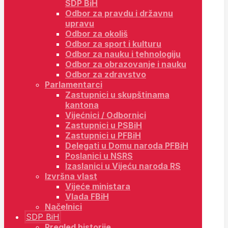
SDP BiH
Odbor za pravdu i državnu
upravu
Odbor za okoliš
Odbor za sport i kulturu
Odbor za nauku i tehnologiju
Odbor za obrazovanje i nauku
Odbor za zdravstvo
Parlamentarci
Zastupnici u skupštinama
kantona
Vijećnici / Odbornici
Zastupnici u PSBiH
Zastupnici u PFBiH
Delegati u Domu naroda PFBiH
Poslanici u NSRS
Izaslanici u Vijeću naroda RS
Izvršna vlast
Vijeće ministara
Vlada FBiH
Načelnici
SDP BiH
Pregled historije