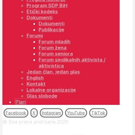
Program SDP BiH
Etički kodeks
Dokumenti
Dokumenti
Publikacije
Forumi
Forum mladih
Forum žena
Forum seniora
Forum sindikalnih aktivista /
aktivistica
Jedan član, jedan glas
English
Kontakt
Lokalne organizacije
Glas slobode
Plan
Facebook
X
Instagram
YouTube
TikTok
© Sva prava pridržana 2026