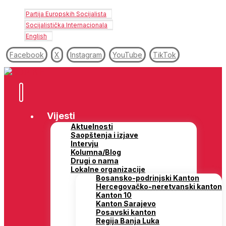
Partija Europskih Socijalista
Socijalistička Internacionala
English
Facebook
X
Instagram
YouTube
TikTok
Vijesti
Aktuelnosti
Saopštenja i izjave
Intervju
Kolumna/Blog
Drugi o nama
Lokalne organizacije
Bosansko-podrinjski Kanton
Hercegovačko-neretvanski kanton
Kanton 10
Kanton Sarajevo
Posavski kanton
Regija Banja Luka