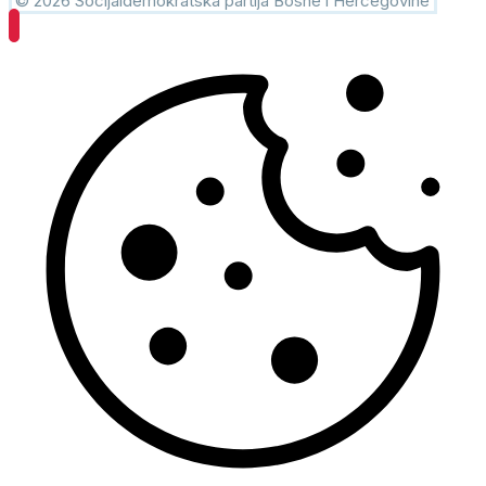
© 2026 Socijaldemokratska partija Bosne i Hercegovine