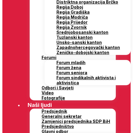
Distriktna organizacija Brčko
Regija Doboj
Regija Gradiška
Regija Modriča
Regija Prijedor
Regija Zvornik
Srednjobosanski kanton
Tuzlanski kanton
Unsko-sanski kanton
Zapadnohercegovački kanton
Zeničko-dobojski kanton
Forumi
Forum mladih
Forum žena
Forum seniora
Forum sindikalnih aktivista i
aktivistica
Odbori i Savjeti
Video
Fotografije
Naši ljudi
Predsjednik
Generalni sekretar
Zamjenici predsjednika SDP BiH
Predsjedništvo
Glavni odbor