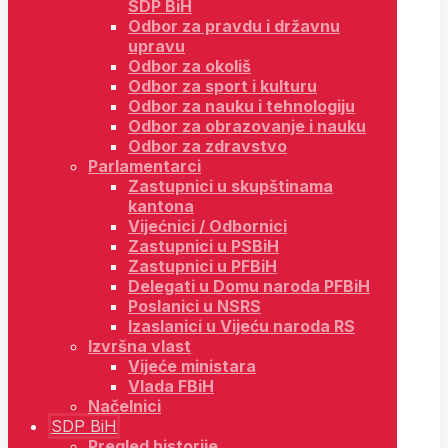
SDP BiH
Odbor za pravdu i državnu
upravu
Odbor za okoliš
Odbor za sport i kulturu
Odbor za nauku i tehnologiju
Odbor za obrazovanje i nauku
Odbor za zdravstvo
Parlamentarci
Zastupnici u skupštinama
kantona
Vijećnici / Odbornici
Zastupnici u PSBiH
Zastupnici u PFBiH
Delegati u Domu naroda PFBiH
Poslanici u NSRS
Izaslanici u Vijeću naroda RS
Izvršna vlast
Vijeće ministara
Vlada FBiH
Načelnici
SDP BiH
Pregled historije