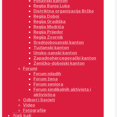
Posavski kanton
Regija Banja Luka
Distriktna organizacija Brčko
Regija Doboj
Regija Gradiška
Regija Modriča
Regija Prijedor
Regija Zvornik
Srednjobosanski kanton
Tuzlanski kanton
Unsko-sanski kanton
Zapadnohercegovački kanton
Zeničko-dobojski kanton
Forumi
Forum mladih
Forum žena
Forum seniora
Forum sindikalnih aktivista i
aktivistica
Odbori i Savjeti
Video
Fotografije
Naši ljudi