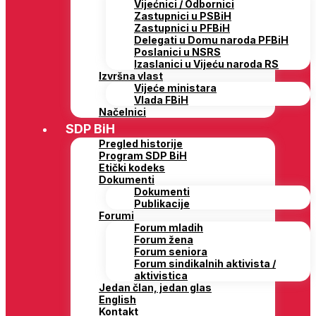
Vijećnici / Odbornici
Zastupnici u PSBiH
Zastupnici u PFBiH
Delegati u Domu naroda PFBiH
Poslanici u NSRS
Izaslanici u Vijeću naroda RS
Izvršna vlast
Vijeće ministara
Vlada FBiH
Načelnici
SDP BiH
Pregled historije
Program SDP BiH
Etički kodeks
Dokumenti
Dokumenti
Publikacije
Forumi
Forum mladih
Forum žena
Forum seniora
Forum sindikalnih aktivista /
aktivistica
Jedan član, jedan glas
English
Kontakt