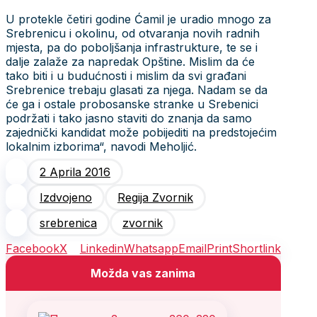
U protekle četiri godine Ćamil je uradio mnogo za
Srebrenicu i okolinu, od otvaranja novih radnih
mjesta, pa do poboljšanja infrastrukture, te se i
dalje zalaže za napredak Opštine. Mislim da će
tako biti i u budućnosti i mislim da svi građani
Srebrenice trebaju glasati za njega. Nadam se da
će ga i ostale probosanske stranke u Srebenici
podržati i tako jasno staviti do znanja da samo
zajednički kandidat može pobijediti na predstojećim
lokalnim izborima“, navodi Meholjić.
2 Aprila 2016
Izdvojeno
Regija Zvornik
srebrenica
zvornik
Facebook
X
Linkedin
Whatsapp
Email
Print
Shortlink
Možda vas zanima