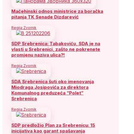
Maćehinski odnos ministrice za boračka
pitanja TK Senade Dizdarević
Regija Zvornik
SDP Srebrenica: Tabakoviću, SDA je na
vlasti u Srebrenici, zašto ne pokrenete
promjenu naziva ulica?!
Regija Zvornik
SDA Srebrenica šuti oko imenovanja
Miodraga Josipovića za direktora
Komunalnog preduzeća “Polet”
Srebrenica
Regija Zvornik
SDP predložio Plan za Srebrenicu: 15
inicijativa kao garant spašavanja