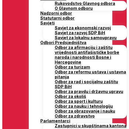
Rukovodstvo Glavnog odbora
O Glavnom odboru
Nadzorni odbor
Statutarni odbor
Savjeti
Savjet za ekonomski razvoj
Savjet za razvoj SDP BiH
Savjet za lokalnu samoupravu
Odbori Predsjedništva
Odbor za afirmaciju i zaštitu
vrijednosti antifašističke borbe
naroda i narodnosti Bosne i
Hercegovine
Odbor za turizam
Odbor za reformu ustava i ustavna
pitanja
Odbor za rad i socijalnu zaštitu
SDP BiH
Odbor za pravdu i državnu upravu
Odbor za okoliš
Odbor za sport i kulturu
Odbor za nauku i tehnologiju
Odbor za obrazovanje i nauku
Odbor za zdravstvo
Parlamentarci
Zastupnici u skupštinama kantona