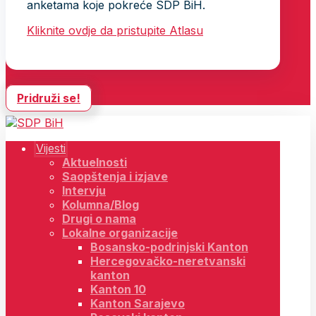
anketama koje pokreće SDP BiH.
Kliknite ovdje da pristupite Atlasu
Pridruži se!
Vijesti
Aktuelnosti
Saopštenja i izjave
Intervju
Kolumna/Blog
Drugi o nama
Lokalne organizacije
Bosansko-podrinjski Kanton
Hercegovačko-neretvanski
kanton
Kanton 10
Kanton Sarajevo