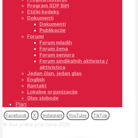
Program SDP BiH
Etički kodeks
Dokumenti
Dokumenti
Publikacije
Forumi
Forum mladih
Forum žena
Forum seniora
Forum sindikalnih aktivista /
aktivistica
Jedan član, jedan glas
English
Kontakt
Lokalne organizacije
Glas slobode
Plan
Facebook
X
Instagram
YouTube
TikTok
© Sva prava pridržana 2026