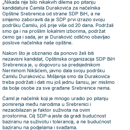
„Nikada nije bilo nikakvih dilema po pitanju
kandidature Ćamila Durakovića za načelnika
Opštine Srebrenica od strane SDP BiH, a ne
smijemo zaboraviti da je SDP prvi izrazio svoju
podršku Ćamilu, još prije više od 20 dana. Podržali
smo ga i na prošlim lokalnim izborima, podržat
ćemo ga i sada, jer je Duraković odlično obavljao
poslove načelnika naše opštine.
Nakon što je obznanio da ponovo želi biti
nezavisni kandidat, Opštinska organizacija SDP BiH
Srebrenica je, u dogovoru sa predsjednikom
Nerminom Nikšićem, javno dala svoju podršku
Ćamilu Durakoviću. Mišljenja smo da Durakovića
treba podržati i dati mu još jednu šansu, jer mislimo
da bolje osobe za sve građane Srebrenice nema.
Ćamil je načelnik koji je mnogo uradio po pitanju
pomirenja među narodima u Srebrenici i
nezaobilazan je faktor suživota na ovim
prostorima. Cilj SDP-a jeste da gradi budućnost
baziranu na suživotu i toleranciji, a ne budućnost
baziranu na podjelama i svađama.