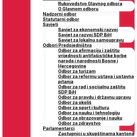
Rukovodstvo Glavnog odbora
O Glavnom odboru
Nadzorni odbor
Statutarni odbor
Savjeti
Savjet za ekonomski razvoj
Savjet za razvoj SDP BiH
Savjet za lokalnu samoupravu
Odbori Predsjedništva
Odbor za afirmaciju i zaštitu
vrijednosti antifašističke borbe
naroda i narodnosti Bosne i
Hercegovine
Odbor za turizam
Odbor za reformu ustava i ustavna
pitanja
Odbor za rad i socijalnu zaštitu
SDP BiH
Odbor za pravdu i državnu upravu
Odbor za okoliš
Odbor za sport i kulturu
Odbor za nauku i tehnologiju
Odbor za obrazovanje i nauku
Odbor za zdravstvo
Parlamentarci
Zastupnici u skupštinama kantona