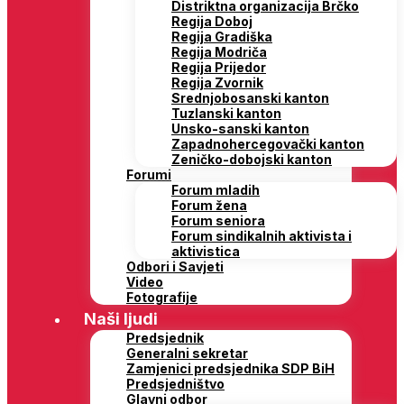
Distriktna organizacija Brčko
Regija Doboj
Regija Gradiška
Regija Modriča
Regija Prijedor
Regija Zvornik
Srednjobosanski kanton
Tuzlanski kanton
Unsko-sanski kanton
Zapadnohercegovački kanton
Zeničko-dobojski kanton
Forumi
Forum mladih
Forum žena
Forum seniora
Forum sindikalnih aktivista i
aktivistica
Odbori i Savjeti
Video
Fotografije
Naši ljudi
Predsjednik
Generalni sekretar
Zamjenici predsjednika SDP BiH
Predsjedništvo
Glavni odbor