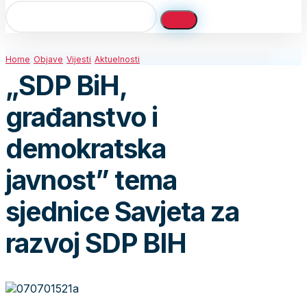
Home
Objave
Vijesti
Aktuelnosti
„SDP BiH,
građanstvo i
demokratska
javnost” tema
sjednice Savjeta za
razvoj SDP BIH