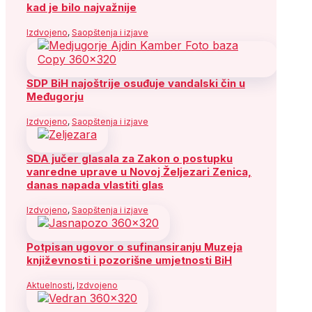
kad je bilo najvažnije
Izdvojeno
,
Saopštenja i izjave
SDP BiH najoštrije osuđuje vandalski čin u
Međugorju
Izdvojeno
,
Saopštenja i izjave
SDA jučer glasala za Zakon o postupku
vanredne uprave u Novoj Željezari Zenica,
danas napada vlastiti glas
Izdvojeno
,
Saopštenja i izjave
Potpisan ugovor o sufinansiranju Muzeja
književnosti i pozorišne umjetnosti BiH
Aktuelnosti
,
Izdvojeno