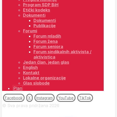
Program SDP BiH
Etički kodeks
Dokumenti
Dokumenti
Publikacije
Forumi
Forum mladih
Forum žena
Forum seniora
Forum sindikalnih aktivista /
aktivistica
Jedan član, jedan glas
English
Kontakt
Lokalne organizacije
Glas slobode
Plan
Facebook
X
Instagram
YouTube
TikTok
© Sva prava pridržana 2026