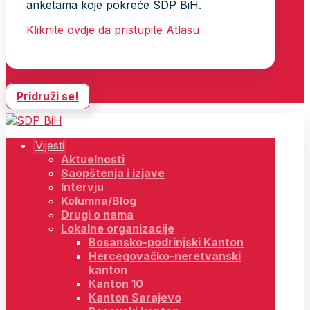
anketama koje pokreće SDP BiH.
Kliknite ovdje da pristupite Atlasu
Pridruži se!
Vijesti
Aktuelnosti
Saopštenja i izjave
Intervju
Kolumna/Blog
Drugi o nama
Lokalne organizacije
Bosansko-podrinjski Kanton
Hercegovačko-neretvanski
kanton
Kanton 10
Kanton Sarajevo