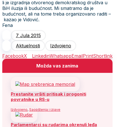
li je izgradnja otvorenog demokratskog društva u
BiH iluzija ili budućnost. Mi smatramo da je
budućnost, ali na tome treba organizovano raditi –
kazao je Vidović.
Fena
7 Jula 2015
Aktuelnosti
Izdvojeno
Facebook
X
Linkedin
Whatsapp
Email
Print
Shortlink
Možda vas zanima
Prestanite vršiti pritisak i progoniti
povratnike u RS-u
Izdvojeno
,
Saopštenja i izjave
Parlamentarci su rudarima okrenuli leđa