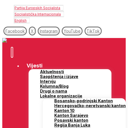
Partija Europskih Socijalista
Socijalistička Internacionala
English
Facebook
X
Instagram
YouTube
TikTok
Vijesti
Aktuelnosti
Saopštenja i izjave
Intervju
Kolumna/Blog
Drugi o nama
Lokalne organizacije
Bosansko-podrinjski Kanton
Hercegovačko-neretvanski kanton
Kanton 10
Kanton Sarajevo
Posavski kanton
Regija Banja Luka