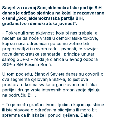
Savjet za razvoj Socijaldemokratske partije BiH
danas je održao sjednicu na kojoj je razgovarano
o temi „Socijaldemokratska partija BiH,
građanstvo i demokratska javnost“.
– Pokrenuli smo aktivnosti koje bi nas trebale, a
nadam se da hoće vratiti u demokratske tokove,
koji su naša odrednica i po čemu želimo biti
prepoznatljivi i u svom radu i javnosti, te razvijati
nove demokratske standarde i principe unutar
samog SDP-a – rekla je članica Glavnog odbora
SDP-a BiH Besima Borić.
U tom pogledu, članovi Savjeta danas su govorili o
dva segmenta djelovanja SDP-a, to jest dva
prostora u kojima svaka organizovana politička
partija i druge vrste interesnih organizacija djeluju
na području BiH.
– To je među građanstvom, ljudima koji imaju slične
ili iste stavove o određenim pitanjima ili mora biti
spremna da ih iskaže i ponudi rješenja. Dakle,