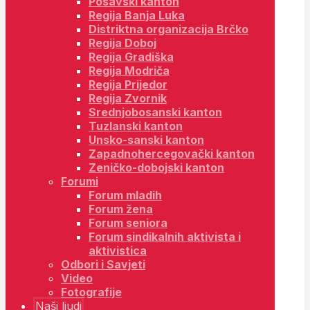
Posavski kanton
Regija Banja Luka
Distriktna organizacija Brčko
Regija Doboj
Regija Gradiška
Regija Modriča
Regija Prijedor
Regija Zvornik
Srednjobosanski kanton
Tuzlanski kanton
Unsko-sanski kanton
Zapadnohercegovački kanton
Zeničko-dobojski kanton
Forumi
Forum mladih
Forum žena
Forum seniora
Forum sindikalnih aktivista i
aktivistica
Odbori i Savjeti
Video
Fotografije
Naši ljudi