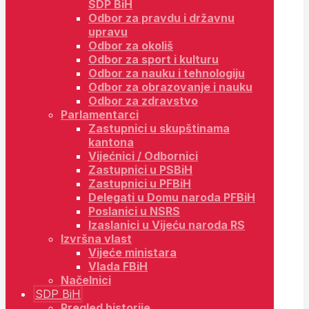
SDP BiH
Odbor za pravdu i državnu
upravu
Odbor za okoliš
Odbor za sport i kulturu
Odbor za nauku i tehnologiju
Odbor za obrazovanje i nauku
Odbor za zdravstvo
Parlamentarci
Zastupnici u skupštinama
kantona
Vijećnici / Odbornici
Zastupnici u PSBiH
Zastupnici u PFBiH
Delegati u Domu naroda PFBiH
Poslanici u NSRS
Izaslanici u Vijeću naroda RS
Izvršna vlast
Vijeće ministara
Vlada FBiH
Načelnici
SDP BiH
Pregled historije