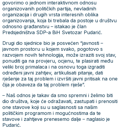
govorimo o jednom interaktivnom odnosu
organizovanih političkih partija, nevladinih
organizacija i drugih vrsta interesnih oblika
organizovanja, koja bi trebala da postoje u društvu
odnosno građanstvu – istakao je član
Predsjedništva SDP-a BiH Svetozar Pudarić.
Drugi dio sjednice bio je posvećen “javnosti –
javnom prostoru u kojem svako, pogotovo s
razvojem novih tehnologija, može izraziti svoj stav,
ponuditi ga na provjeru, ocjenu, te plasirati među
veliki broj primalaca i na osnovu toga izgraditi
određeni javni zahtjev, artikulisati pitanje, dati
rješenje za taj problem i izvršiti javni pritisak na one
čija je obaveza da taj problem riješe”.
– Naš odnos je takav da smo spremni i želimo biti
dio društva, koje će odražavati, zastupati i prenositi
one stavove koji su u saglasnosti sa našim
političkim programom i mogućnostima da te
stavove i zahtjeve prenesemo dalje – naglasio je
Pudarić.