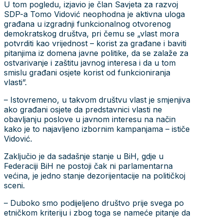
U tom pogledu, izjavio je član Savjeta za razvoj
SDP-a Tomo Vidović neophodna je aktivna uloga
građana u izgradnji funkcionalnog otvorenog
demokratskog društva, pri čemu se „vlast mora
potvrditi kao vrijednost – korist za građane i baviti
pitanjima iz domena javne politike, da se zalaže za
ostvarivanje i zaštitu javnog interesa i da u tom
smislu građani osjete korist od funkcioniranja
vlasti”.
– Istovremeno, u takvom društvu vlast je smjenjiva
ako građani osjete da predstavnici vlasti ne
obavljanju poslove u javnom interesu na način
kako je to najavljeno izbornim kampanjama – ističe
Vidović.
Zaključio je da sadašnje stanje u BiH, gdje u
Federaciji BiH ne postoji čak ni parlamentarna
većina, je jedno stanje dezorijentacije na političkoj
sceni.
– Duboko smo podijeljeno društvo prije svega po
etničkom kriteriju i zbog toga se nameće pitanje da