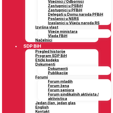
Vijećnici / Odbornici
Zastupnici u PSBiH
Zastupnici u PFBiH
Delegati u Domu naroda PFBiH
Poslanici u NSRS
Izaslanici u Vijeću naroda RS
Izvršna vlast
Vijeće ministara
Vlada FBiH
Načelnici
SDP BiH
Pregled historije
Program SDP BiH
Etički kodeks
Dokumenti
Dokumenti
Publikacije
Forumi
Forum mladih
Forum žena
Forum seniora
Forum sindikalnih aktivista /
aktivistica
Jedan član, jedan glas
English
Kontakt