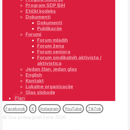
Program SDP BiH
Etički kodeks
Dokumenti
Dokumenti
Publikacije
Forumi
Forum mladih
Forum žena
Forum seniora
Forum sindikalnih aktivista /
aktivistica
Jedan član, jedan glas
English
Kontakt
Lokalne organizacije
Glas slobode
Plan
Facebook
X
Instagram
YouTube
TikTok
© Sva prava pridržana 2026