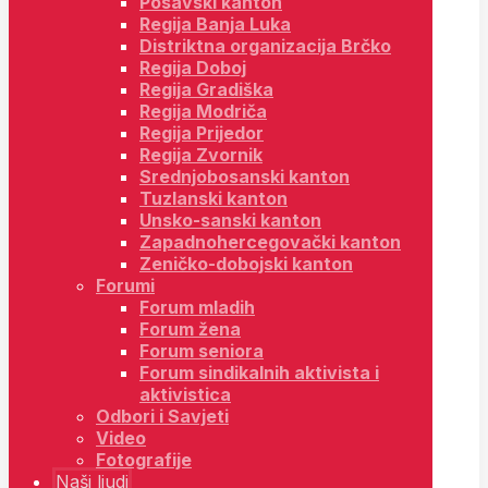
Posavski kanton
Regija Banja Luka
Distriktna organizacija Brčko
Regija Doboj
Regija Gradiška
Regija Modriča
Regija Prijedor
Regija Zvornik
Srednjobosanski kanton
Tuzlanski kanton
Unsko-sanski kanton
Zapadnohercegovački kanton
Zeničko-dobojski kanton
Forumi
Forum mladih
Forum žena
Forum seniora
Forum sindikalnih aktivista i
aktivistica
Odbori i Savjeti
Video
Fotografije
Naši ljudi