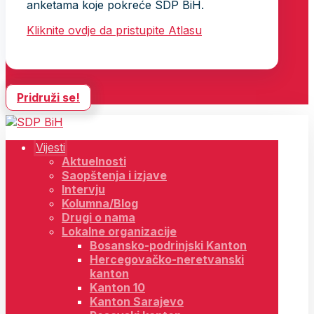
anketama koje pokreće SDP BiH.
Kliknite ovdje da pristupite Atlasu
Pridruži se!
Vijesti
Aktuelnosti
Saopštenja i izjave
Intervju
Kolumna/Blog
Drugi o nama
Lokalne organizacije
Bosansko-podrinjski Kanton
Hercegovačko-neretvanski
kanton
Kanton 10
Kanton Sarajevo