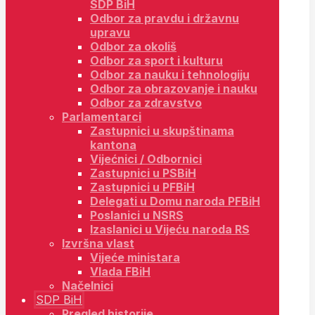
SDP BiH
Odbor za pravdu i državnu
upravu
Odbor za okoliš
Odbor za sport i kulturu
Odbor za nauku i tehnologiju
Odbor za obrazovanje i nauku
Odbor za zdravstvo
Parlamentarci
Zastupnici u skupštinama
kantona
Vijećnici / Odbornici
Zastupnici u PSBiH
Zastupnici u PFBiH
Delegati u Domu naroda PFBiH
Poslanici u NSRS
Izaslanici u Vijeću naroda RS
Izvršna vlast
Vijeće ministara
Vlada FBiH
Načelnici
SDP BiH
Pregled historije