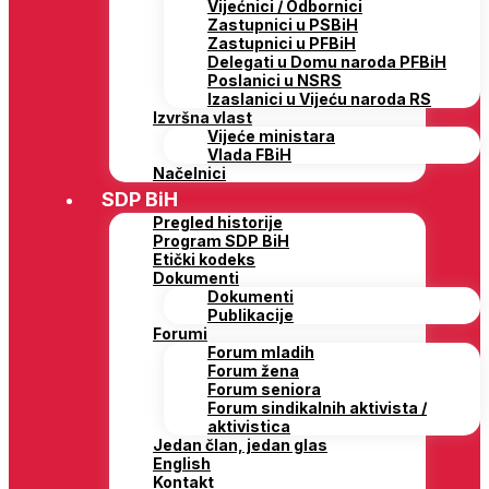
Vijećnici / Odbornici
Zastupnici u PSBiH
Zastupnici u PFBiH
Delegati u Domu naroda PFBiH
Poslanici u NSRS
Izaslanici u Vijeću naroda RS
Izvršna vlast
Vijeće ministara
Vlada FBiH
Načelnici
SDP BiH
Pregled historije
Program SDP BiH
Etički kodeks
Dokumenti
Dokumenti
Publikacije
Forumi
Forum mladih
Forum žena
Forum seniora
Forum sindikalnih aktivista /
aktivistica
Jedan član, jedan glas
English
Kontakt