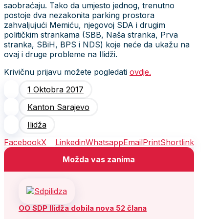
saobraćaju. Tako da umjesto jednog, trenutno
postoje dva nezakonita parking prostora
zahvaljujući Memiću, njegovoj SDA i drugim
političkim strankama (SBB, Naša stranka, Prva
stranka, SBiH, BPS i NDS) koje neće da ukažu na
ovaj i druge probleme na Ilidži.
Krivičnu prijavu možete pogledati
ovdje.
1 Oktobra 2017
Kanton Sarajevo
Ilidža
Facebook
X
Linkedin
Whatsapp
Email
Print
Shortlink
Možda vas zanima
OO SDP Ilidža dobila nova 52 člana