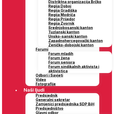
Distriktna organizacija Brčko
Regija Doboj
Regija Gradiška
Regija Modriča
Regija Prijedor
Regija Zvornik
Srednjobosanski kanton
Tuzlanski kanton
Unsko-sanski kanton
Zapadnohercegovački kanton
Zeničko-dobojski kanton
Forumi
Forum mladih
Forum žena
Forum seniora
Forum sindikalnih aktivista i
aktivistica
Odbori i Savjeti
Video
Fotografije
Naši ljudi
Predsjednik
Generalni sekretar
Zamjenici predsjednika SDP BiH
Predsjedništvo
Glavni odbor