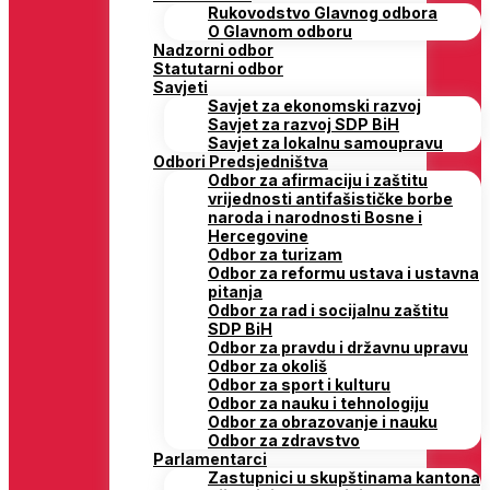
Rukovodstvo Glavnog odbora
O Glavnom odboru
Nadzorni odbor
Statutarni odbor
Savjeti
Savjet za ekonomski razvoj
Savjet za razvoj SDP BiH
Savjet za lokalnu samoupravu
Odbori Predsjedništva
Odbor za afirmaciju i zaštitu
vrijednosti antifašističke borbe
naroda i narodnosti Bosne i
Hercegovine
Odbor za turizam
Odbor za reformu ustava i ustavna
pitanja
Odbor za rad i socijalnu zaštitu
SDP BiH
Odbor za pravdu i državnu upravu
Odbor za okoliš
Odbor za sport i kulturu
Odbor za nauku i tehnologiju
Odbor za obrazovanje i nauku
Odbor za zdravstvo
Parlamentarci
Zastupnici u skupštinama kantona