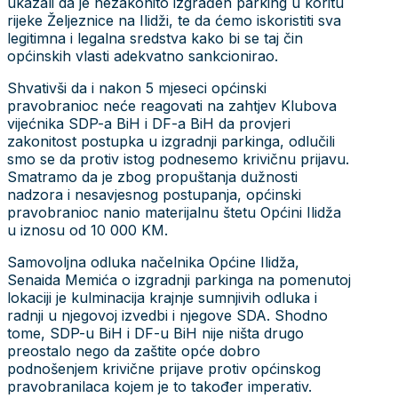
ukazali da je nezakonito izgrađen parking u koritu
rijeke Željeznice na Ilidži, te da ćemo iskoristiti sva
legitimna i legalna sredstva kako bi se taj čin
općinskih vlasti adekvatno sankcionirao.
Shvativši da i nakon 5 mjeseci općinski
pravobranioc neće reagovati na zahtjev Klubova
vijećnika SDP-a BiH i DF-a BiH da provjeri
zakonitost postupka u izgradnji parkinga, odlučili
smo se da protiv istog podnesemo krivičnu prijavu.
Smatramo da je zbog propuštanja dužnosti
nadzora i nesavjesnog postupanja, općinski
pravobranioc nanio materijalnu štetu Općini Ilidža
u iznosu od 10 000 KM.
Samovoljna odluka načelnika Općine Ilidža,
Senaida Memića o izgradnji parkinga na pomenutoj
lokaciji je kulminacija krajnje sumnjivih odluka i
radnji u njegovoj izvedbi i njegove SDA. Shodno
tome, SDP-u BiH i DF-u BiH nije ništa drugo
preostalo nego da zaštite opće dobro
podnošenjem krivične prijave protiv općinskog
pravobranilaca kojem je to također imperativ.