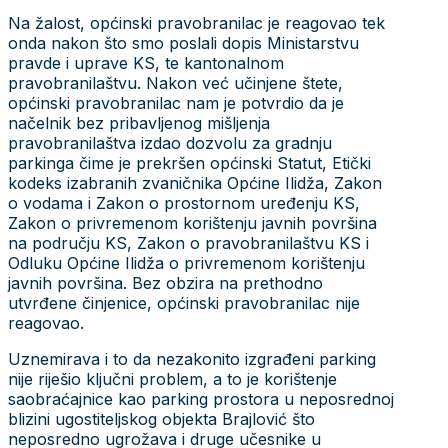
Na žalost, općinski pravobranilac je reagovao tek
onda nakon što smo poslali dopis Ministarstvu
pravde i uprave KS, te kantonalnom
pravobranilaštvu. Nakon već učinjene štete,
općinski pravobranilac nam je potvrdio da je
načelnik bez pribavljenog mišljenja
pravobranilaštva izdao dozvolu za gradnju
parkinga čime je prekršen općinski Statut, Etički
kodeks izabranih zvaničnika Općine Ilidža, Zakon
o vodama i Zakon o prostornom uređenju KS,
Zakon o privremenom korištenju javnih površina
na području KS, Zakon o pravobranilaštvu KS i
Odluku Općine Ilidža o privremenom korištenju
javnih površina. Bez obzira na prethodno
utvrđene činjenice, općinski pravobranilac nije
reagovao.
Uznemirava i to da nezakonito izgrađeni parking
nije riješio ključni problem, a to je korištenje
saobraćajnice kao parking prostora u neposrednoj
blizini ugostiteljskog objekta Brajlović što
neposredno ugrožava i druge učesnike u