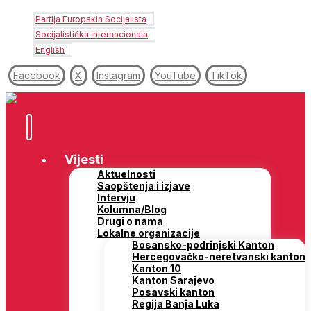
Partija Europskih Socijalista
Socijalistička Internacionala
English
Facebook
X
Instagram
YouTube
TikTok
Vijesti
Aktuelnosti
Saopštenja i izjave
Intervju
Kolumna/Blog
Drugi o nama
Lokalne organizacije
Bosansko-podrinjski Kanton
Hercegovačko-neretvanski kanton
Kanton 10
Kanton Sarajevo
Posavski kanton
Regija Banja Luka