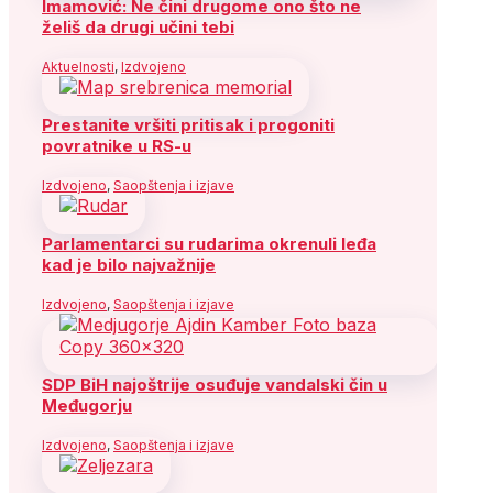
Imamović: Ne čini drugome ono što ne
želiš da drugi učini tebi
Aktuelnosti
,
Izdvojeno
Prestanite vršiti pritisak i progoniti
povratnike u RS-u
Izdvojeno
,
Saopštenja i izjave
Parlamentarci su rudarima okrenuli leđa
kad je bilo najvažnije
Izdvojeno
,
Saopštenja i izjave
SDP BiH najoštrije osuđuje vandalski čin u
Međugorju
Izdvojeno
,
Saopštenja i izjave