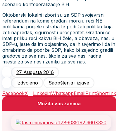
scenario konfederalizacije BiH.
Oktobarski lokalni izbori su za SDP svojevrsni
referendum na kome građani moraju reći NE
politikama podjele i straha te podržati politiku koja
želi napredak, sigurnost i prosperitet. Građani će
imati priliku reći kakvu BiH žele, a obaveza, nas, u
SDP-u, jeste da im objasnimo, da ih uvjerimo i da ih
ohrabrimo da podrže SDP, kako bi zajedno gradili
gradove za sve nas, škole za sve nas, radna
mjesta za sve nas i zemlju za sve nas.
27 Augusta 2016
Izdvojeno
Saopštenja i izjave
Facebook
X
Linkedin
Whatsapp
Email
Print
Shortlink
Možda vas zanima