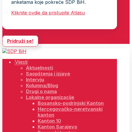
anketama koje pokreće SDP BiH.
Kliknite ovdje da pristupite Atlasu
Pridruži se!
Vijesti
Aktuelnosti
Saopštenja i izjave
Intervju
Kolumna/Blog
Drugi o nama
Lokalne organizacije
Bosansko-podrinjski Kanton
Hercegovačko-neretvanski
kanton
Kanton 10
Kanton Sarajevo