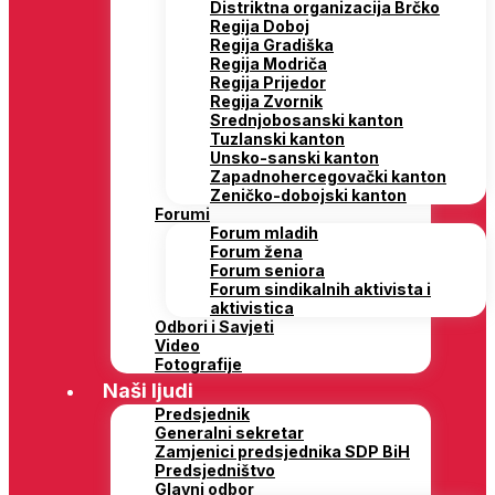
Distriktna organizacija Brčko
Regija Doboj
Regija Gradiška
Regija Modriča
Regija Prijedor
Regija Zvornik
Srednjobosanski kanton
Tuzlanski kanton
Unsko-sanski kanton
Zapadnohercegovački kanton
Zeničko-dobojski kanton
Forumi
Forum mladih
Forum žena
Forum seniora
Forum sindikalnih aktivista i
aktivistica
Odbori i Savjeti
Video
Fotografije
Naši ljudi
Predsjednik
Generalni sekretar
Zamjenici predsjednika SDP BiH
Predsjedništvo
Glavni odbor