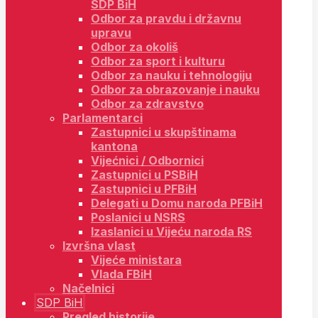
SDP BiH
Odbor za pravdu i državnu
upravu
Odbor za okoliš
Odbor za sport i kulturu
Odbor za nauku i tehnologiju
Odbor za obrazovanje i nauku
Odbor za zdravstvo
Parlamentarci
Zastupnici u skupštinama
kantona
Vijećnici / Odbornici
Zastupnici u PSBiH
Zastupnici u PFBiH
Delegati u Domu naroda PFBiH
Poslanici u NSRS
Izaslanici u Vijeću naroda RS
Izvršna vlast
Vijeće ministara
Vlada FBiH
Načelnici
SDP BiH
Pregled historije