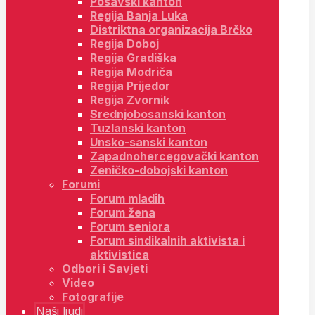
Posavski kanton
Regija Banja Luka
Distriktna organizacija Brčko
Regija Doboj
Regija Gradiška
Regija Modriča
Regija Prijedor
Regija Zvornik
Srednjobosanski kanton
Tuzlanski kanton
Unsko-sanski kanton
Zapadnohercegovački kanton
Zeničko-dobojski kanton
Forumi
Forum mladih
Forum žena
Forum seniora
Forum sindikalnih aktivista i
aktivistica
Odbori i Savjeti
Video
Fotografije
Naši ljudi