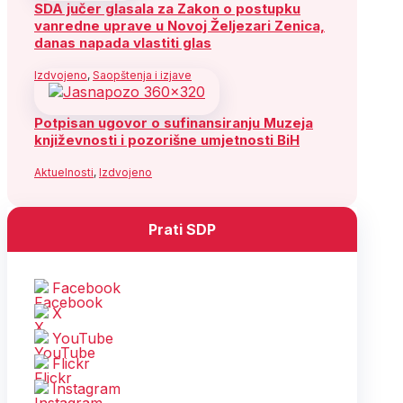
SDA jučer glasala za Zakon o postupku
vanredne uprave u Novoj Željezari Zenica,
danas napada vlastiti glas
Izdvojeno
,
Saopštenja i izjave
Potpisan ugovor o sufinansiranju Muzeja
književnosti i pozorišne umjetnosti BiH
Aktuelnosti
,
Izdvojeno
Prati SDP
Facebook
X
YouTube
Flickr
Instagram