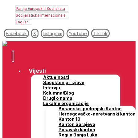
Partija Europskih Socijalista
Socijalistička Internacionala
English
Facebook
X
Instagram
YouTube
TikTok
Vijesti
Aktuelnosti
Saopštenja i izjave
Intervju
Kolumna/Blog
Drugi o nama
Lokalne organizacije
Bosansko-podrinjski Kanton
Hercegovačko-neretvanski kanton
Kanton 10
Kanton Sarajevo
Posavski kanton
Regija Banja Luka