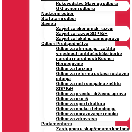
Rukovodstvo Glavnog odbora
O Glavnom odboru
Nadzorni odbor
Statutarni odbor
Savjeti
Savjet za ekonomski razvoj
Savjet za razvoj SDP BiH
Savjet za lokalnu samoupravu
Odbori Predsjedništva
Odbor za afirmaciju i zaštitu
vrijednosti antifašističke borbe
naroda i narodnosti Bosne i
Hercegovine
Odbor za turizam
Odbor za reformu ustava i ustavna
pitanja
Odbor za rad i socijalnu zaštitu
SDP BiH
Odbor za pravdu i državnu upravu
Odbor za okoliš
Odbor za sport i kulturu
Odbor za nauku i tehnologiju
Odbor za obrazovanje i nauku
Odbor za zdravstvo
Parlamentarci
Zastupnici u skupštinama kantona