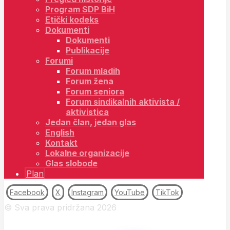
Program SDP BiH
Etički kodeks
Dokumenti
Dokumenti
Publikacije
Forumi
Forum mladih
Forum žena
Forum seniora
Forum sindikalnih aktivista /
aktivistica
Jedan član, jedan glas
English
Kontakt
Lokalne organizacije
Glas slobode
Plan
Facebook
X
Instagram
YouTube
TikTok
© Sva prava pridržana 2026