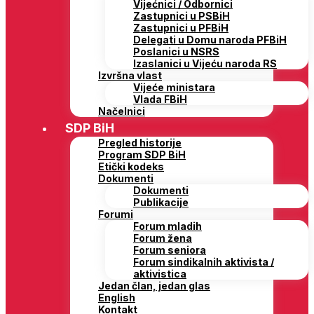
Vijećnici / Odbornici
Zastupnici u PSBiH
Zastupnici u PFBiH
Delegati u Domu naroda PFBiH
Poslanici u NSRS
Izaslanici u Vijeću naroda RS
Izvršna vlast
Vijeće ministara
Vlada FBiH
Načelnici
SDP BiH
Pregled historije
Program SDP BiH
Etički kodeks
Dokumenti
Dokumenti
Publikacije
Forumi
Forum mladih
Forum žena
Forum seniora
Forum sindikalnih aktivista /
aktivistica
Jedan član, jedan glas
English
Kontakt