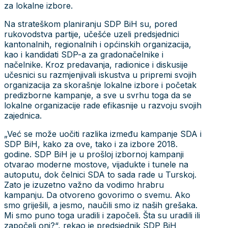
za lokalne izbore.
Na strateškom planiranju SDP BiH su, pored
rukovodstva partije, učešće uzeli predsjednici
kantonalnih, regionalnih i općinskih organizacija,
kao i kandidati SDP-a za gradonačelnike i
načelnike. Kroz predavanja, radionice i diskusije
učesnici su razmjenjivali iskustva u pripremi svojih
organizacija za skorašnje lokalne izbore i početak
predizborne kampanje, a sve u svrhu toga da se
lokalne organizacije rade efikasnije u razvoju svojih
zajednica.
„Već se može uočiti razlika između kampanje SDA i
SDP BiH, kako za ove, tako i za izbore 2018.
godine. SDP BiH je u prošloj izbornoj kampanji
otvarao moderne mostove, vijadukte i tunele na
autoputu, dok čelnici SDA to sada rade u Turskoj.
Zato je izuzetno važno da vodimo hrabru
kampanju. Da otvoreno govorimo o svemu. Ako
smo griješili, a jesmo, naučili smo iz naših grešaka.
Mi smo puno toga uradili i započeli. Šta su uradili ili
započeli oni?“, rekao je predsjednik SDP BiH