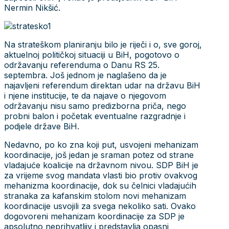
Nermin Nikšić.
Na strateškom planiranju bilo je riječi i o, sve goroj,
aktuelnoj političkoj situaciji u BiH, pogotovo o
održavanju referenduma o Danu RS 25.
septembra. Još jednom je naglašeno da je
najavljeni referendum direktan udar na državu BiH
i njene institucije, te da najave o njegovom
održavanju nisu samo predizborna priča, nego
probni balon i početak eventualne razgradnje i
podjele države BiH.
Nedavno, po ko zna koji put, usvojeni mehanizam
koordinacije, još jedan je sraman potez od strane
vladajuće koalicije na državnom nivou. SDP BiH je
za vrijeme svog mandata vlasti bio protiv ovakvog
mehanizma koordinacije, dok su čelnici vladajućih
stranaka za kafanskim stolom novi mehanizam
koordinacije usvojili za svega nekoliko sati. Ovako
dogovoreni mehanizam koordinacije za SDP je
apsolutno neprihvatljiv i predstavlja opasni