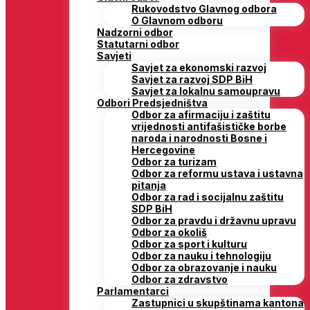
Rukovodstvo Glavnog odbora
O Glavnom odboru
Nadzorni odbor
Statutarni odbor
Savjeti
Savjet za ekonomski razvoj
Savjet za razvoj SDP BiH
Savjet za lokalnu samoupravu
Odbori Predsjedništva
Odbor za afirmaciju i zaštitu
vrijednosti antifašističke borbe
naroda i narodnosti Bosne i
Hercegovine
Odbor za turizam
Odbor za reformu ustava i ustavna
pitanja
Odbor za rad i socijalnu zaštitu
SDP BiH
Odbor za pravdu i državnu upravu
Odbor za okoliš
Odbor za sport i kulturu
Odbor za nauku i tehnologiju
Odbor za obrazovanje i nauku
Odbor za zdravstvo
Parlamentarci
Zastupnici u skupštinama kantona