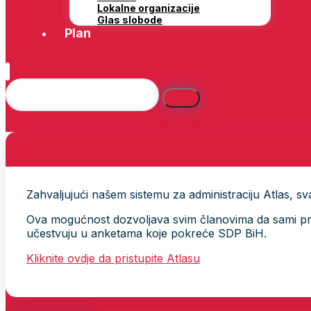
Lokalne organizacije
Glas slobode
Plan
Zahvaljujući našem sistemu za administraciju Atlas, svak
Ova mogućnost dozvoljava svim članovima da sami provj
učestvuju u anketama koje pokreće SDP BiH.
Kliknite ovdje da pristupite Atlasu