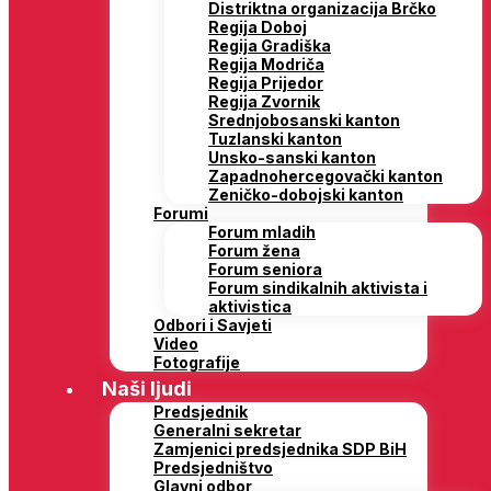
Distriktna organizacija Brčko
Regija Doboj
Regija Gradiška
Regija Modriča
Regija Prijedor
Regija Zvornik
Srednjobosanski kanton
Tuzlanski kanton
Unsko-sanski kanton
Zapadnohercegovački kanton
Zeničko-dobojski kanton
Forumi
Forum mladih
Forum žena
Forum seniora
Forum sindikalnih aktivista i
aktivistica
Odbori i Savjeti
Video
Fotografije
Naši ljudi
Predsjednik
Generalni sekretar
Zamjenici predsjednika SDP BiH
Predsjedništvo
Glavni odbor