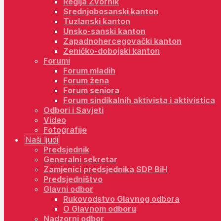
Regija Zvornik
Srednjobosanski kanton
Tuzlanski kanton
Unsko-sanski kanton
Zapadnohercegovački kanton
Zeničko-dobojski kanton
Forumi
Forum mladih
Forum žena
Forum seniora
Forum sindikalnih aktivista i aktivistica
Odbori i Savjeti
Video
Fotografije
Naši ljudi
Predsjednik
Generalni sekretar
Zamjenici predsjednika SDP BiH
Predsjedništvo
Glavni odbor
Rukovodstvo Glavnog odbora
O Glavnom odboru
Nadzorni odbor