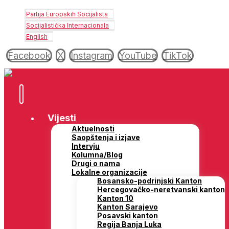
Partija Europskih Socijalista
Socijalistička Internacionala
English
Facebook
X
Instagram
YouTube
TikTok
Vijesti
Aktuelnosti
Saopštenja i izjave
Intervju
Kolumna/Blog
Drugi o nama
Lokalne organizacije
Bosansko-podrinjski Kanton
Hercegovačko-neretvanski kanton
Kanton 10
Kanton Sarajevo
Posavski kanton
Regija Banja Luka