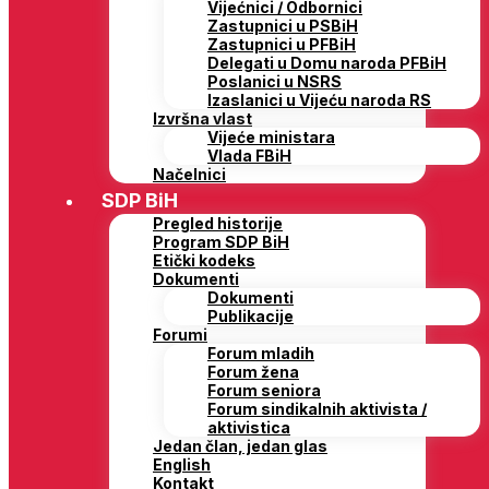
Vijećnici / Odbornici
Zastupnici u PSBiH
Zastupnici u PFBiH
Delegati u Domu naroda PFBiH
Poslanici u NSRS
Izaslanici u Vijeću naroda RS
Izvršna vlast
Vijeće ministara
Vlada FBiH
Načelnici
SDP BiH
Pregled historije
Program SDP BiH
Etički kodeks
Dokumenti
Dokumenti
Publikacije
Forumi
Forum mladih
Forum žena
Forum seniora
Forum sindikalnih aktivista /
aktivistica
Jedan član, jedan glas
English
Kontakt