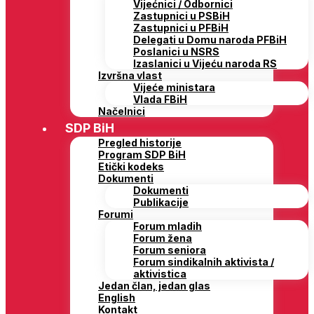
Vijećnici / Odbornici
Zastupnici u PSBiH
Zastupnici u PFBiH
Delegati u Domu naroda PFBiH
Poslanici u NSRS
Izaslanici u Vijeću naroda RS
Izvršna vlast
Vijeće ministara
Vlada FBiH
Načelnici
SDP BiH
Pregled historije
Program SDP BiH
Etički kodeks
Dokumenti
Dokumenti
Publikacije
Forumi
Forum mladih
Forum žena
Forum seniora
Forum sindikalnih aktivista /
aktivistica
Jedan član, jedan glas
English
Kontakt