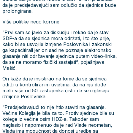
da je predsjedavajući sam odlučio da sjednica bude
prolongirana.
Više politike nego korone
“Prvi sam se javio za diskusiju i rekao da je stav
SDP-a da se sjednica mora održati, i to što prije,
kako bi se usvojile izmjene Poslovnika i zakonski
ga kapacitirali jer on sad ne poznaje elektronsko
glasanje niti održavanje sjednica putem video-linka,
da se ne moramo fizičlki sastajati”, pojašnjava
Mašić.
On kaže da je insistirao na tome da se sjednica
održi u kontroliranim uvjetima, da na nju dođe
malo više od 50 zastupnika čisto da se izglasaju
izmjene Poslovnika.
“Predsjedavajući to nije htio staviti na glasanje.
Većina Kolegija je bila za to. Protiv sjednice bile su
kolege iz većine osim HDZ-a. Također sam
naglasio i napomenuo da je rad Vlade neometan,
Vlada ima mogućnost da donosi uredbe sa