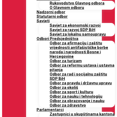
Rukovodstvo Glavnog odbora
O Glavnom odboru
Nadzorni odbor
Statutarni odbor
Savjeti
Savjet za ekonomski razvoj
Savjet za razvoj SDP BiH
Savjet za lokalnu samoupravu
Odbori Predsjedništva
Odbor za afirmaciju i zaštitu
vrijednosti antifašističke borbe
naroda i narodnosti Bosne i
Hercegovine
Odbor za turizam
Odbor za reformu ustava i ustavna
pitanja
Odbor za rad i socijalnu zaštitu
SDP BiH
Odbor za pravdu i državnu upravu
Odbor za okoliš
Odbor za sport i kulturu
Odbor za nauku i tehnologiju
Odbor za obrazovanje i nauku
Odbor za zdravstvo
Parlamentarci
Zastupnici u skupštinama kantona