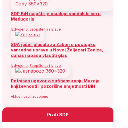
SDP BiH najoštrije osuđuje vandalski čin u
Međugorju
Izdvojeno
,
Saopštenja i izjave
SDA jučer glasala za Zakon o postupku
vanredne uprave u Novoj Željezari Zenica,
danas napada vlastiti glas
Izdvojeno
,
Saopštenja i izjave
Potpisan ugovor o sufinansiranju Muzeja
književnosti i pozorišne umjetnosti BiH
Aktuelnosti
,
Izdvojeno
Prati SDP