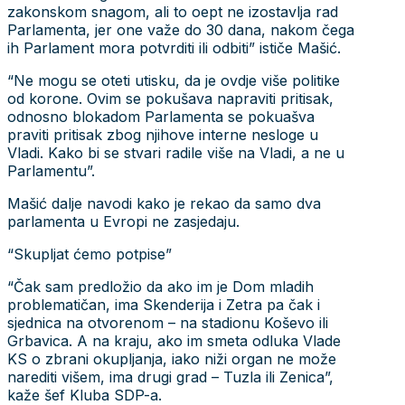
zakonskom snagom, ali to oept ne izostavlja rad
Parlamenta, jer one važe do 30 dana, nakom čega
ih Parlament mora potvrditi ili odbiti” ističe Mašić.
“Ne mogu se oteti utisku, da je ovdje više politike
od korone. Ovim se pokušava napraviti pritisak,
odnosno blokadom Parlamenta se pokuašva
praviti pritisak zbog njihove interne nesloge u
Vladi. Kako bi se stvari radile više na Vladi, a ne u
Parlamentu”.
Mašić dalje navodi kako je rekao da samo dva
parlamenta u Evropi ne zasjedaju.
“Skupljat ćemo potpise”
“Čak sam predložio da ako im je Dom mladih
problematičan, ima Skenderija i Zetra pa čak i
sjednica na otvorenom – na stadionu Koševo ili
Grbavica. A na kraju, ako im smeta odluka Vlade
KS o zbrani okupljanja, iako niži organ ne može
narediti višem, ima drugi grad – Tuzla ili Zenica”,
kaže šef Kluba SDP-a.