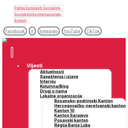
Partija Europskih Socijalista
Socijalistička Internacionala
English
Facebook
X
Instagram
YouTube
TikTok
Vijesti
Aktuelnosti
Saopštenja i izjave
Intervju
Kolumna/Blog
Drugi o nama
Lokalne organizacije
Bosansko-podrinjski Kanton
Hercegovačko-neretvanski kanton
Kanton 10
Kanton Sarajevo
Posavski kanton
Regija Banja Luka