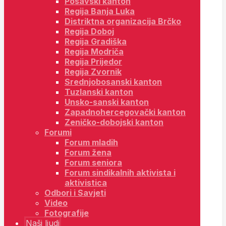
Posavski kanton
Regija Banja Luka
Distriktna organizacija Brčko
Regija Doboj
Regija Gradiška
Regija Modriča
Regija Prijedor
Regija Zvornik
Srednjobosanski kanton
Tuzlanski kanton
Unsko-sanski kanton
Zapadnohercegovački kanton
Zeničko-dobojski kanton
Forumi
Forum mladih
Forum žena
Forum seniora
Forum sindikalnih aktivista i
aktivistica
Odbori i Savjeti
Video
Fotografije
Naši ljudi