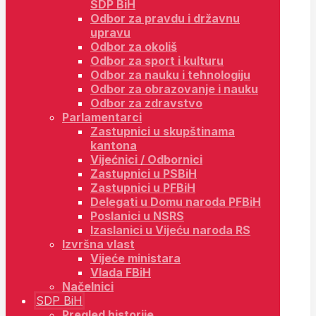
SDP BiH
Odbor za pravdu i državnu
upravu
Odbor za okoliš
Odbor za sport i kulturu
Odbor za nauku i tehnologiju
Odbor za obrazovanje i nauku
Odbor za zdravstvo
Parlamentarci
Zastupnici u skupštinama
kantona
Vijećnici / Odbornici
Zastupnici u PSBiH
Zastupnici u PFBiH
Delegati u Domu naroda PFBiH
Poslanici u NSRS
Izaslanici u Vijeću naroda RS
Izvršna vlast
Vijeće ministara
Vlada FBiH
Načelnici
SDP BiH
Pregled historije