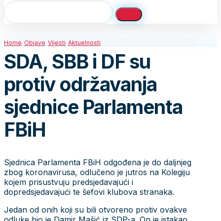
Home
Objave
Vijesti
Aktuelnosti
SDA, SBB i DF su
protiv održavanja
sjednice Parlamenta
FBiH
Sjednica Parlamenta FBiH odgođena je do daljnjeg
zbog koronavirusa, odlučeno je jutros na Kolegiju
kojem prisustvuju predsjedavajući i
dopredsjedavajući te šefovi klubova stranaka.
Jedan od onih koji su bili otvoreno protiv ovakve
odluke bio je Damir Mašić iz SDP-a. On je istakao