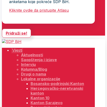
anketama koje pokreće SDP BiH.
Kliknite ovdje da pristupite Atlasu
Pridruži se!
Vijesti
Aktuelnosti
Saopštenja i izjave
Intervju
Kolumna/Blog
Drugi o nama
Lokalne organizacije
Bosansko-podrinjski Kanton
Hercegovačko-neretvanski
kanton
Kanton 10
Kanton Sarajevo