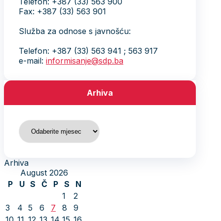
Telefon: +387 (33) 563 900
Fax: +387 (33) 563 901
Služba za odnose s javnošću:
Telefon: +387 (33) 563 941 ; 563 917
e-mail:
informisanje@sdp.ba
Arhiva
Arhiva
Arhiva
August 2026
P
U
S
Č
P
S
N
1
2
3
4
5
6
7
8
9
10
11
12
13
14
15
16