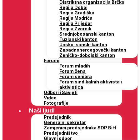
Distriktna organizacija Brčko
Regija Doboj
Regija Gradiška
Regija Modriča
Regija Prijedor
Regija Zvornik
Srednjobosanski kanton
Tuzlanski kanton
Unsko-sanski kanton
Zapadnohercegovački kanton
Zeničko-dobojski kanton
Forumi
Forum mladih
Forum žena
Forum seniora
Forum sindikalnih aktivista i
aktivistica
Odbori i Savjeti
Video
Fotografije
Naši ljudi
Predsjednik
Generalni sekretar
Zamjenici predsjednika SDP BiH
Predsjedništvo
Glavni odbor