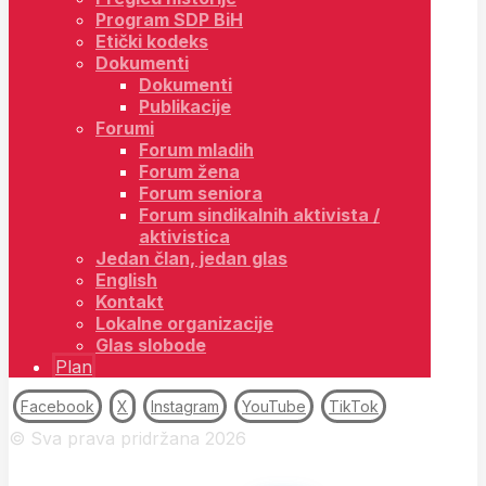
Program SDP BiH
Etički kodeks
Dokumenti
Dokumenti
Publikacije
Forumi
Forum mladih
Forum žena
Forum seniora
Forum sindikalnih aktivista /
aktivistica
Jedan član, jedan glas
English
Kontakt
Lokalne organizacije
Glas slobode
Plan
Facebook
X
Instagram
YouTube
TikTok
© Sva prava pridržana 2026