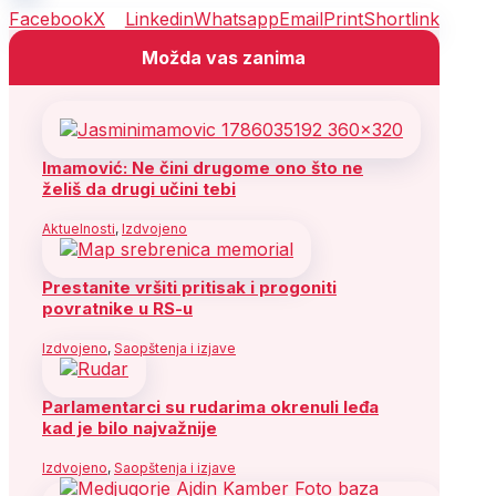
Facebook
X
Linkedin
Whatsapp
Email
Print
Shortlink
Možda vas zanima
Imamović: Ne čini drugome ono što ne
želiš da drugi učini tebi
Aktuelnosti
,
Izdvojeno
Prestanite vršiti pritisak i progoniti
povratnike u RS-u
Izdvojeno
,
Saopštenja i izjave
Parlamentarci su rudarima okrenuli leđa
kad je bilo najvažnije
Izdvojeno
,
Saopštenja i izjave