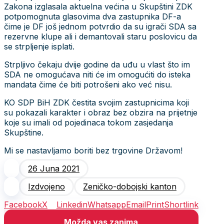
Zakona izglasala aktuelna većina u Skupštini ZDK
potpomognuta glasovima dva zastupnika DF-a
čime je DF još jednom potvrdio da su igrači SDA sa
rezervne klupe ali i demantovali staru poslovicu da
se strpljenje isplati.
Strpljivo čekaju dvije godine da uđu u vlast što im
SDA ne omogućava niti će im omogućiti do isteka
mandata čime će biti potrošeni ako već nisu.
KO SDP BiH ZDK čestita svojim zastupnicima koji
su pokazali karakter i obraz bez obzira na prijetnje
koje su imali od pojedinaca tokom zasjedanja
Skupštine.
Mi se nastavljamo boriti bez trgovine Državom!
26 Juna 2021
Izdvojeno
Zeničko-dobojski kanton
Facebook
X
Linkedin
Whatsapp
Email
Print
Shortlink
Možda vas zanima