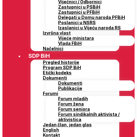
Vijećnici / Odbornici
Zastupnici u PSBiH
Zastupnici u PFBiH
Delegati u Domu naroda PFBiH
Poslanici u NSRS
Izaslanici u Vijeću naroda RS
Izvršna vlast
Vijeće ministara
Vlada FBiH
Načelnici
SDP BiH
Pregled historije
Program SDP BiH
Etički kodeks
Dokumenti
Dokumenti
Publikacije
Forumi
Forum mladih
Forum žena
Forum seniora
Forum sindikalnih aktivista /
aktivistica
Jedan član, jedan glas
English
Kontakt