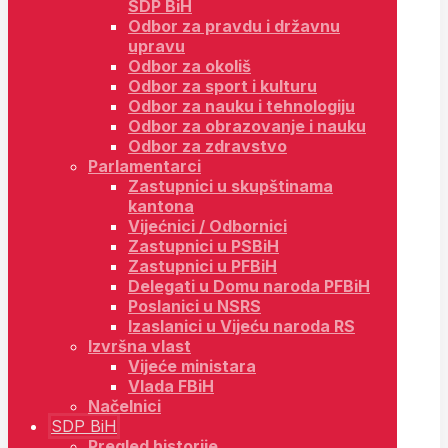
SDP BiH
Odbor za pravdu i državnu
upravu
Odbor za okoliš
Odbor za sport i kulturu
Odbor za nauku i tehnologiju
Odbor za obrazovanje i nauku
Odbor za zdravstvo
Parlamentarci
Zastupnici u skupštinama
kantona
Vijećnici / Odbornici
Zastupnici u PSBiH
Zastupnici u PFBiH
Delegati u Domu naroda PFBiH
Poslanici u NSRS
Izaslanici u Vijeću naroda RS
Izvršna vlast
Vijeće ministara
Vlada FBiH
Načelnici
SDP BiH
Pregled historije