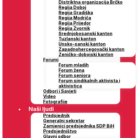
Distriktna organizacija Brčko
Regija Doboj
Regija Gradiška
Regija Modriča
Regija Prijedor
Regija Zvornik
Srednjobosanski kanton
Tuzlanski kanton
Unsko-sanski kanton
Zapadnohercegovački kanton
Zeničko-dobojski kanton
Forumi
Forum mladih
Forum žena
Forum seniora
Forum sindikalnih aktivista i
aktivistica
Odbori i Savjeti
Video
Fotografije
Naši ljudi
Predsjednik
Generalni sekretar
Zamjenici predsjednika SDP BiH
Predsjedništvo
Glavni odbor