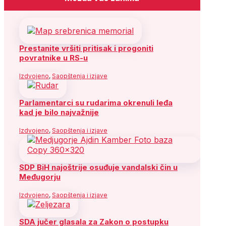
Prestanite vršiti pritisak i progoniti
povratnike u RS-u
Izdvojeno
,
Saopštenja i izjave
Parlamentarci su rudarima okrenuli leđa
kad je bilo najvažnije
Izdvojeno
,
Saopštenja i izjave
SDP BiH najoštrije osuđuje vandalski čin u
Međugorju
Izdvojeno
,
Saopštenja i izjave
SDA jučer glasala za Zakon o postupku