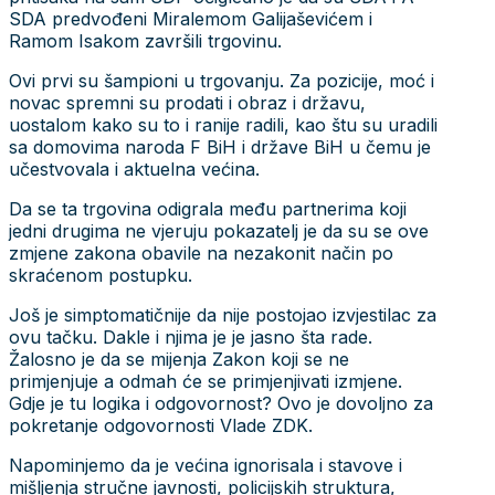
SDA predvođeni Miralemom Galijaševićem i
Ramom Isakom završili trgovinu.
Ovi prvi su šampioni u trgovanju. Za pozicije, moć i
novac spremni su prodati i obraz i državu,
uostalom kako su to i ranije radili, kao štu su uradili
sa domovima naroda F BiH i države BiH u čemu je
učestvovala i aktuelna većina.
Da se ta trgovina odigrala među partnerima koji
jedni drugima ne vjeruju pokazatelj je da su se ove
zmjene zakona obavile na nezakonit način po
skraćenom postupku.
Još je simptomatičnije da nije postojao izvjestilac za
ovu tačku. Dakle i njima je je jasno šta rade.
Žalosno je da se mijenja Zakon koji se ne
primjenjuje a odmah će se primjenjivati izmjene.
Gdje je tu logika i odgovornost? Ovo je dovoljno za
pokretanje odgovornosti Vlade ZDK.
Napominjemo da je većina ignorisala i stavove i
mišljenja stručne javnosti, policijskih struktura,