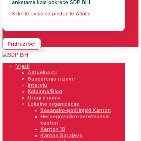
anketama koje pokreće SDP BiH.
Kliknite ovdje da pristupite Atlasu
Pridruži se!
Vijesti
Aktuelnosti
Saopštenja i izjave
Intervju
Kolumna/Blog
Drugi o nama
Lokalne organizacije
Bosansko-podrinjski Kanton
Hercegovačko-neretvanski
kanton
Kanton 10
Kanton Sarajevo