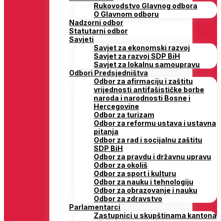
Rukovodstvo Glavnog odbora
O Glavnom odboru
Nadzorni odbor
Statutarni odbor
Savjeti
Savjet za ekonomski razvoj
Savjet za razvoj SDP BiH
Savjet za lokalnu samoupravu
Odbori Predsjedništva
Odbor za afirmaciju i zaštitu
vrijednosti antifašističke borbe
naroda i narodnosti Bosne i
Hercegovine
Odbor za turizam
Odbor za reformu ustava i ustavna
pitanja
Odbor za rad i socijalnu zaštitu
SDP BiH
Odbor za pravdu i državnu upravu
Odbor za okoliš
Odbor za sport i kulturu
Odbor za nauku i tehnologiju
Odbor za obrazovanje i nauku
Odbor za zdravstvo
Parlamentarci
Zastupnici u skupštinama kantona