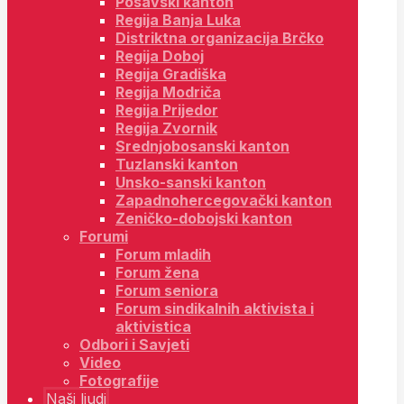
Posavski kanton
Regija Banja Luka
Distriktna organizacija Brčko
Regija Doboj
Regija Gradiška
Regija Modriča
Regija Prijedor
Regija Zvornik
Srednjobosanski kanton
Tuzlanski kanton
Unsko-sanski kanton
Zapadnohercegovački kanton
Zeničko-dobojski kanton
Forumi
Forum mladih
Forum žena
Forum seniora
Forum sindikalnih aktivista i
aktivistica
Odbori i Savjeti
Video
Fotografije
Naši ljudi