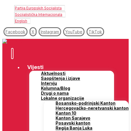
Partija Europskih Socijalista
Socijalistička Internacionala
English
Facebook
X
Instagram
YouTube
TikTok
Vijesti
Aktuelnosti
Saopštenja i izjave
Intervju
Kolumna/Blog
Drugi o nama
Lokalne organizacije
Bosansko-podrinjski Kanton
Hercegovačko-neretvanski kanton
Kanton 10
Kanton Sarajevo
Posavski kanton
Regija Banja Luka