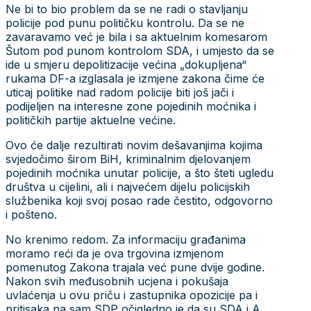
Ne bi to bio problem da se ne radi o stavljanju
policije pod punu političku kontrolu. Da se ne
zavaravamo već je bila i sa aktuelnim komesarom
Šutom pod punom kontrolom SDA, i umjesto da se
ide u smjeru depolitizacije većina „dokupljena“
rukama DF-a izglasala je izmjene zakona čime će
uticaj politike nad radom policije biti još jači i
podijeljen na interesne zone pojedinih moćnika i
političkih partije aktuelne većine.
Ovo će dalje rezultirati novim dešavanjima kojima
svjedočimo širom BiH, kriminalnim djelovanjem
pojedinih moćnika unutar policije, a što šteti ugledu
društva u cijelini, ali i najvećem dijelu policijskih
službenika koji svoj posao rade čestito, odgovorno
i pošteno.
No krenimo redom. Za informaciju građanima
moramo reći da je ova trgovina izmjenom
pomenutog Zakona trajala već pune dvije godine.
Nakon svih međusobnih ucjena i pokušaja
uvlaćenja u ovu priču i zastupnika opozicije pa i
pritisaka na sam SDP očigledno je da su SDA i A