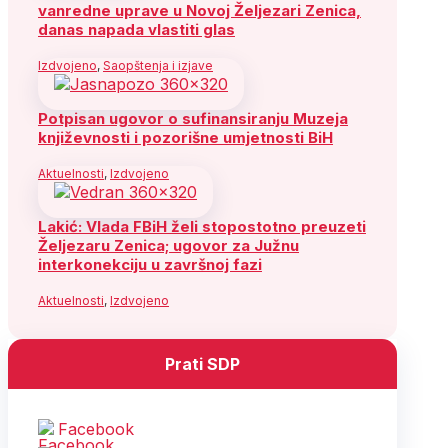
vanredne uprave u Novoj Željezari Zenica,
danas napada vlastiti glas
Izdvojeno
,
Saopštenja i izjave
Potpisan ugovor o sufinansiranju Muzeja
književnosti i pozorišne umjetnosti BiH
Aktuelnosti
,
Izdvojeno
Lakić: Vlada FBiH želi stopostotno preuzeti
Željezaru Zenica; ugovor za Južnu
interkonekciju u završnoj fazi
Aktuelnosti
,
Izdvojeno
Prati SDP
Facebook