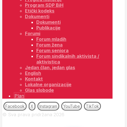
Program SDP BiH
Etički kodeks
Dokumenti
Dokumenti
Publikacije
Forumi
Forum mladih
Forum žena
Forum seniora
Forum sindikalnih aktivista /
aktivistica
Jedan član, jedan glas
English
Kontakt
Lokalne organizacije
Glas slobode
Plan
Facebook
X
Instagram
YouTube
TikTok
© Sva prava pridržana 2026