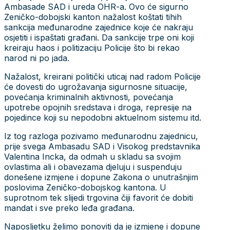
Ambasade SAD i ureda OHR-a. Ovo će sigurno
Zeničko-dobojski kanton nažalost koštati tihih
sankcija međunarodne zajednice koje će nakraju
osjetiti i ispaštati građani. Da sankcije trpe oni koji
kreiraju haos i politizaciju Policije što bi rekao
narod ni po jada.
Nažalost, kreirani politički uticaj nad radom Policije
će dovesti do ugrožavanja sigurnosne situacije,
povećanja kriminalnih aktivnosti, povećanja
upotrebe opojnih sredstava i droga, represije na
pojedince koji su nepodobni aktuelnom sistemu itd.
Iz tog razloga pozivamo međunarodnu zajednicu,
prije svega Ambasadu SAD i Visokog predstavnika
Valentina Incka, da odmah u skladu sa svojim
ovlastima ali i obavezama djeluju i suspenduju
donešene izmjene i dopune Zakona o unutrašnjim
poslovima Zeničko-dobojskog kantona. U
suprotnom tek slijedi trgovina čiji favorit će dobiti
mandat i sve preko leđa građana.
Naposljetku želimo ponoviti da je izmjene i dopune