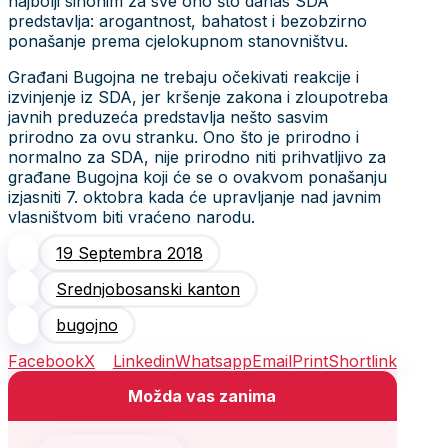
najbolji sinonim za sve ono što danas SDA
predstavlja: arogantnost, bahatost i bezobzirno
ponašanje prema cjelokupnom stanovništvu.
Građani Bugojna ne trebaju očekivati reakcije i
izvinjenje iz SDA, jer kršenje zakona i zloupotreba
javnih preduzeća predstavlja nešto sasvim
prirodno za ovu stranku. Ono što je prirodno i
normalno za SDA, nije prirodno niti prihvatljivo za
građane Bugojna koji će se o ovakvom ponašanju
izjasniti 7. oktobra kada će upravljanje nad javnim
vlasništvom biti vraćeno narodu.
19 Septembra 2018
Srednjobosanski kanton
bugojno
Facebook
X
Linkedin
Whatsapp
Email
Print
Shortlink
Možda vas zanima