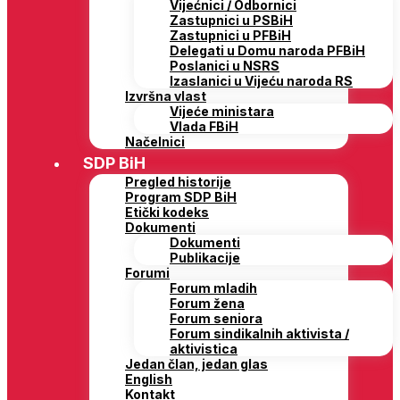
Vijećnici / Odbornici
Zastupnici u PSBiH
Zastupnici u PFBiH
Delegati u Domu naroda PFBiH
Poslanici u NSRS
Izaslanici u Vijeću naroda RS
Izvršna vlast
Vijeće ministara
Vlada FBiH
Načelnici
SDP BiH
Pregled historije
Program SDP BiH
Etički kodeks
Dokumenti
Dokumenti
Publikacije
Forumi
Forum mladih
Forum žena
Forum seniora
Forum sindikalnih aktivista /
aktivistica
Jedan član, jedan glas
English
Kontakt