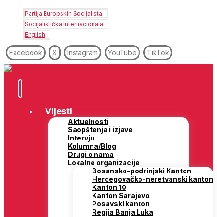
Partija Europskih Socijalista
Socijalistička Internacionala
English
Facebook
X
Instagram
YouTube
TikTok
Vijesti
Aktuelnosti
Saopštenja i izjave
Intervju
Kolumna/Blog
Drugi o nama
Lokalne organizacije
Bosansko-podrinjski Kanton
Hercegovačko-neretvanski kanton
Kanton 10
Kanton Sarajevo
Posavski kanton
Regija Banja Luka