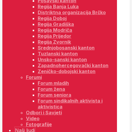
Posavski kanton
Regija Banja Luka
Distriktna organizacija Brčko
Regija Doboj
Regija Gradiška
Regija Modriča
Regija Prijedor
Regija Zvornik
Srednjobosanski kanton
Tuzlanski kanton
Unsko-sanski kanton
Zapadnohercegovački kanton
Zeničko-dobojski kanton
Forumi
Forum mladih
Forum žena
Forum seniora
Forum sindikalnih aktivista i
aktivistica
Odbori i Savjeti
Video
Fotografije
Naši ljudi