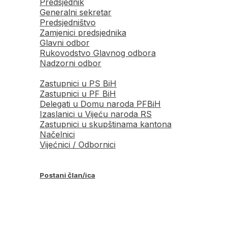
Predsjednik
Generalni sekretar
Predsjedništvo
Zamjenici predsjednika
Glavni odbor
Rukovodstvo Glavnog odbora
Nadzorni odbor
Zastupnici u PS BiH
Zastupnici u PF BiH
Delegati u Domu naroda PFBiH
Izaslanici u Vijeću naroda RS
Zastupnici u skupštinama kantona
Načelnici
Vijećnici / Odbornici
Postani član/ica