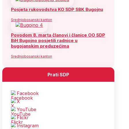
Posjeta rukovodstva KO SDP SBK Bugojnu
Srednjobosanski kanton
Povodom 8. marta članovi i članice OO SDP
BiH Bugojno posjetili radnice u
bugojanskim preduzećima
Srednjobosanski kanton
Prati SDP
Facebook
X
YouTube
Flickr
Instagram