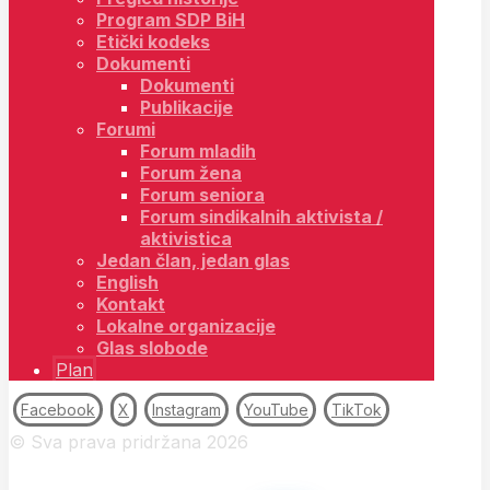
Program SDP BiH
Etički kodeks
Dokumenti
Dokumenti
Publikacije
Forumi
Forum mladih
Forum žena
Forum seniora
Forum sindikalnih aktivista /
aktivistica
Jedan član, jedan glas
English
Kontakt
Lokalne organizacije
Glas slobode
Plan
Facebook
X
Instagram
YouTube
TikTok
© Sva prava pridržana 2026