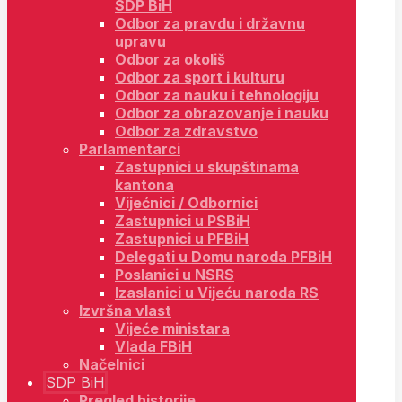
SDP BiH
Odbor za pravdu i državnu
upravu
Odbor za okoliš
Odbor za sport i kulturu
Odbor za nauku i tehnologiju
Odbor za obrazovanje i nauku
Odbor za zdravstvo
Parlamentarci
Zastupnici u skupštinama
kantona
Vijećnici / Odbornici
Zastupnici u PSBiH
Zastupnici u PFBiH
Delegati u Domu naroda PFBiH
Poslanici u NSRS
Izaslanici u Vijeću naroda RS
Izvršna vlast
Vijeće ministara
Vlada FBiH
Načelnici
SDP BiH
Pregled historije