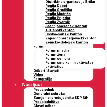
Distriktna organizacija Brčko
Regija Doboj
Regija Gradiška
Regija Modriča
Regija Prijedor
Regija Zvornik
Srednjobosanski kanton
Tuzlanski kanton
Unsko-sanski kanton
Zapadnohercegovački kanton
Zeničko-dobojski kanton
Forumi
Forum mladih
Forum žena
Forum seniora
Forum sindikalnih aktivista i
aktivistica
Odbori i Savjeti
Video
Fotografije
Naši ljudi
Predsjednik
Generalni sekretar
Zamjenici predsjednika SDP BiH
Predsjedništvo
Glavni odbor