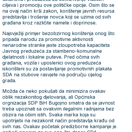
ciljeva i promociju ove političke opcije. Osim što se
na ovaj način krši zakon, korištenje javnih resursa
predstavlja i trošenje novca koji se uzima od svih
građana kroz različite namete i doprinose.
Najsvježiji primjer bezobzirnog korištenja onog što
pripada narodu za promotivne aktivnosti
nenarodne stranke jeste zloupotreba kapaciteta
Javnog preduzeća za stambeno-komunalne
djelatnosti i lokalne puteve. Pred očima svih
građana, vozila i uposlenici ovog preduzeća
iskorišteni su za postavljanje promotivnih plakata
SDA na stubove rasvjete na području cijelog
grada.
Možda će neko pokušati da minimizira ovakav
oblik nezakonitog djelovanja, ali Općinska
orgnizacija SDP BiH Bugojno smatra da se javnost
treba upoznati sa ovakvim ilegalnim radnjama bez
obzira na obim istih. Svaka marka koja su
upotrijebi na nezakonit način predstavlja krađu od
svih nas. Ovakav početak predizborne kampanje je