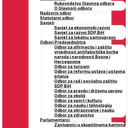
Rukovodstvo Glavnog odbora
O Glavnom odboru
Nadzorni odbor
Statutarni odbor
Savjeti
Savjet za ekonomski razvoj
Savjet za razvoj SDP BiH
Savjet za lokalnu samoupravu
Odbori Predsjedništva
Odbor za afirmaciju i zaštitu
vrijednosti antifašističke borbe
naroda i narodnosti Bosne i
Hercegovine
Odbor za turizam
Odbor za reformu ustava i ustavna
pitanja
Odbor za rad i socijalnu zaštitu
SDP BiH
Odbor za pravdu i državnu upravu
Odbor za okoliš
Odbor za sport i kulturu
Odbor za nauku i tehnologiju
Odbor za obrazovanje i nauku
Odbor za zdravstvo
Parlamentarci
Zastupnici u skupštinama kantona