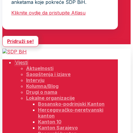
anketama koje pokreće SDP BiH.
Kliknite ovdje da pristupite Atlasu
Pridruži se!
Vijesti
Aktuelnosti
Saopštenja i izjave
Intervju
Kolumna/Blog
Drugi o nama
Lokalne organizacije
Bosansko-podrinjski Kanton
Hercegovačko-neretvanski
kanton
Kanton 10
Kanton Sarajevo