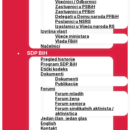
Vijećnici / Odbornici
Zastupnici u PSBiH
Zastupnici u PFBiH
Delegati u Domu naroda PFBiH
Poslanici u NSRS
Izaslanici u Vijeću naroda RS
Izvršna vlast
Vijeće ministara
Vlada FBiH
Načelnici
SDP BiH
Pregled historije
Program SDP BiH
Etički kodeks
Dokumenti
Dokumenti
Publikacije
Forumi
Forum mladih
Forum žena
Forum seniora
Forum sindikalnih aktivista /
aktivistica
Jedan član, jedan glas
English
Kontakt