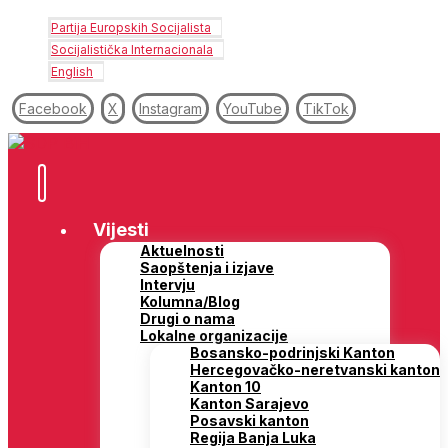
Partija Europskih Socijalista
Socijalistička Internacionala
English
Facebook
X
Instagram
YouTube
TikTok
Vijesti
Aktuelnosti
Saopštenja i izjave
Intervju
Kolumna/Blog
Drugi o nama
Lokalne organizacije
Bosansko-podrinjski Kanton
Hercegovačko-neretvanski kanton
Kanton 10
Kanton Sarajevo
Posavski kanton
Regija Banja Luka