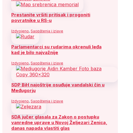
Prestanite vršiti pritisak i progoniti
povratnike u RS-u
Izdvojeno
,
Saopštenja i izjave
Parlamentarci su rudarima okrenuli leđa
kad je bilo najvažnije
Izdvojeno
,
Saopštenja i izjave
SDP BiH najoštrije osuđuje vandalski čin u
Međugorju
Izdvojeno
,
Saopštenja i izjave
SDA jučer glasala za Zakon o postupku
vanredne uprave u Novoj Željezari Zenica,
danas napada vlastiti glas