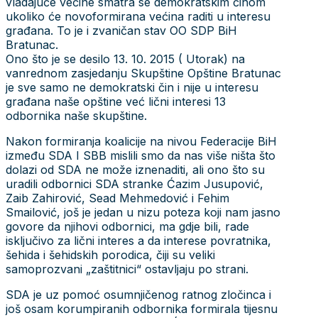
vladajuće većine smatra se demokratskim činom
ukoliko će novoformirana većina raditi u interesu
građana. To je i zvaničan stav OO SDP BiH
Bratunac.
Ono što je se desilo 13. 10. 2015 ( Utorak) na
vanrednom zasjedanju Skupštine Opštine Bratunac
je sve samo ne demokratski čin i nije u interesu
građana naše opštine već lični interesi 13
odbornika naše skupštine.
Nakon formiranja koalicije na nivou Federacije BiH
između SDA I SBB mislili smo da nas više ništa što
dolazi od SDA ne može iznenaditi, ali ono što su
uradili odbornici SDA stranke Ćazim Jusupović,
Zaib Zahirović, Sead Mehmedović i Fehim
Smailović, još je jedan u nizu poteza koji nam jasno
govore da njihovi odbornici, ma gdje bili, rade
isključivo za lični interes a da interese povratnika,
šehida i šehidskih porodica, čiji su veliki
samoprozvani „zaštitnici“ ostavljaju po strani.
SDA je uz pomoć osumnjičenog ratnog zločinca i
još osam korumpiranih odbornika formirala tijesnu