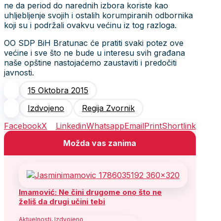
ne da period do narednih izbora koriste kao
uhljebljenje svojih i ostalih korumpiranih odbornika
koji su i podržali ovakvu većinu iz tog razloga.
OO SDP BiH Bratunac će pratiti svaki potez ove
većine i sve što ne bude u interesu svih građana
naše opštine nastojaćemo zaustaviti i predočiti
javnosti.
15 Oktobra 2015
Izdvojeno
Regija Zvornik
Facebook
X
Linkedin
Whatsapp
Email
Print
Shortlink
Možda vas zanima
Imamović: Ne čini drugome ono što ne
želiš da drugi učini tebi
Aktuelnosti
,
Izdvojeno