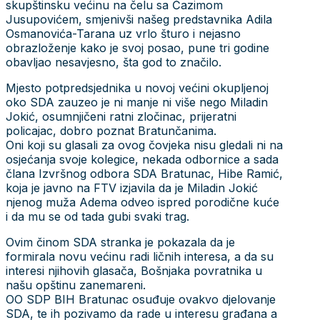
skupštinsku većinu na čelu sa Ćazimom
Jusupovićem, smjenivši našeg predstavnika Adila
Osmanovića-Tarana uz vrlo šturo i nejasno
obrazloženje kako je svoj posao, pune tri godine
obavljao nesavjesno, šta god to značilo.
Mjesto potpredsjednika u novoj većini okupljenoj
oko SDA zauzeo je ni manje ni više nego Miladin
Jokić, osumnjičeni ratni zločinac, prijeratni
policajac, dobro poznat Bratunčanima.
Oni koji su glasali za ovog čovjeka nisu gledali ni na
osjećanja svoje kolegice, nekada odbornice a sada
člana Izvršnog odbora SDA Bratunac, Hibe Ramić,
koja je javno na FTV izjavila da je Miladin Jokić
njenog muža Adema odveo ispred porodične kuće
i da mu se od tada gubi svaki trag.
Ovim činom SDA stranka je pokazala da je
formirala novu većinu radi ličnih interesa, a da su
interesi njihovih glasača, Bošnjaka povratnika u
našu opštinu zanemareni.
OO SDP BIH Bratunac osuđuje ovakvo djelovanje
SDA, te ih pozivamo da rade u interesu građana a