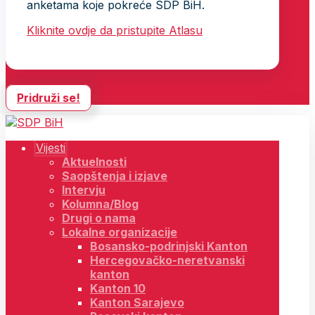
anketama koje pokreće SDP BiH.
Kliknite ovdje da pristupite Atlasu
Pridruži se!
Vijesti
Aktuelnosti
Saopštenja i izjave
Intervju
Kolumna/Blog
Drugi o nama
Lokalne organizacije
Bosansko-podrinjski Kanton
Hercegovačko-neretvanski
kanton
Kanton 10
Kanton Sarajevo