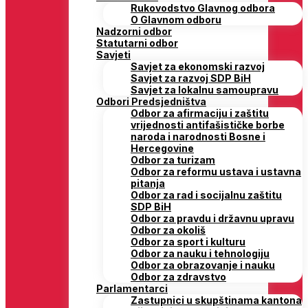
Rukovodstvo Glavnog odbora
O Glavnom odboru
Nadzorni odbor
Statutarni odbor
Savjeti
Savjet za ekonomski razvoj
Savjet za razvoj SDP BiH
Savjet za lokalnu samoupravu
Odbori Predsjedništva
Odbor za afirmaciju i zaštitu
vrijednosti antifašističke borbe
naroda i narodnosti Bosne i
Hercegovine
Odbor za turizam
Odbor za reformu ustava i ustavna
pitanja
Odbor za rad i socijalnu zaštitu
SDP BiH
Odbor za pravdu i državnu upravu
Odbor za okoliš
Odbor za sport i kulturu
Odbor za nauku i tehnologiju
Odbor za obrazovanje i nauku
Odbor za zdravstvo
Parlamentarci
Zastupnici u skupštinama kantona