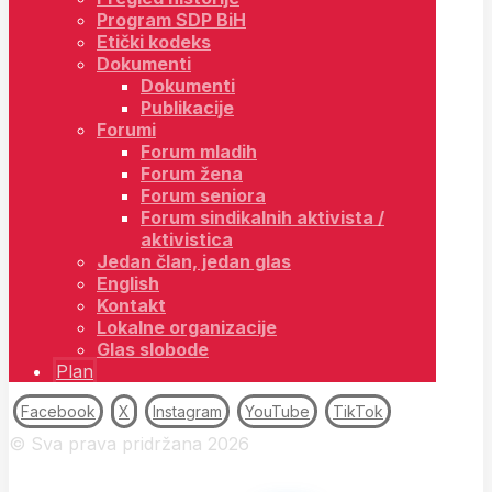
Program SDP BiH
Etički kodeks
Dokumenti
Dokumenti
Publikacije
Forumi
Forum mladih
Forum žena
Forum seniora
Forum sindikalnih aktivista /
aktivistica
Jedan član, jedan glas
English
Kontakt
Lokalne organizacije
Glas slobode
Plan
Facebook
X
Instagram
YouTube
TikTok
© Sva prava pridržana 2026