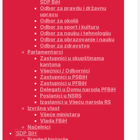
SDP BiH
Odbor za pravdu i državnu
upravu
Odbor za okoliš
Odbor za sport i kulturu
Odbor za nauku i tehnologiju
Odbor za obrazovanje i nauku
Odbor za zdravstvo
Parlamentarci
Zastupnici u skupštinama
kantona
Vijećnici / Odbornici
Zastupnici u PSBiH
Zastupnici u PFBiH
Delegati u Domu naroda PFBiH
Poslanici u NSRS
Izaslanici u Vijeću naroda RS
Izvršna vlast
Vijeće ministara
Vlada FBiH
Načelnici
SDP BiH
Pregled historije