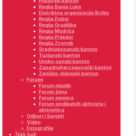
Posavski kanton
Regija Banja Luka
Distriktna organizacija Brčko
Regija Doboj
Regija Gradiška
Regija Modriča
Regija Prijedor
Regija Zvornik
Srednjobosanski kanton
Tuzlanski kanton
Unsko-sanski kanton
Zapadnohercegovački kanton
Zeničko-dobojski kanton
Forumi
Forum mladih
Forum žena
Forum seniora
Forum sindikalnih aktivista i
aktivistica
Odbori i Savjeti
Video
Fotografije
Naši ljudi