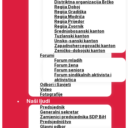
Distriktna organizacija Brčko
Regija Doboj
Regija Gradiška
Regija Modriča
Regija Prijedor
Regija Zvornik
Srednjobosanski kanton
Tuzlanski kanton
Unsko-sanski kanton
Zapadnohercegovački kanton
Zeničko-dobojski kanton
Forumi
Forum mladih
Forum žena
Forum seniora
Forum sindikalnih aktivista i
aktivistica
Odbori i Savjeti
Video
Fotografije
Naši ljudi
Predsjednik
Generalni sekretar
Zamjenici predsjednika SDP BiH
Predsjedništvo
Glavni odbor