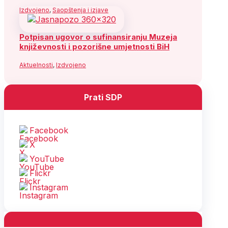
Izdvojeno
,
Saopštenja i izjave
Potpisan ugovor o sufinansiranju Muzeja
književnosti i pozorišne umjetnosti BiH
Aktuelnosti
,
Izdvojeno
Prati SDP
Facebook
X
YouTube
Flickr
Instagram